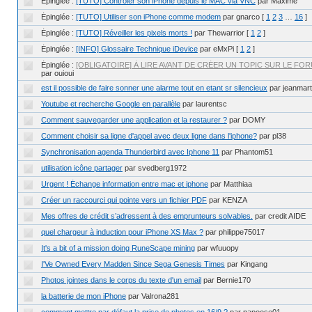
Épinglée :
[TUTO] Contrôler son iPhone depuis le MAC via VNC
par Maxime
Épinglée :
[TUTO] Utiliser son iPhone comme modem
par gnarco
[
1
2
3
…
16
]
Épinglée :
[TUTO] Réveiller les pixels morts !
par Thewarrior
[
1
2
]
Épinglée :
[INFO] Glossaire Technique iDevice
par eMxPi
[
1
2
]
Épinglée :
[OBLIGATOIRE] À LIRE AVANT DE CRÉER UN TOPIC SUR LE FORU
par ouioui
est il possible de faire sonner une alarme tout en etant sr silencieux
par jeanmart
Youtube et recherche Google en parallèle
par laurentsc
Comment sauvegarder une application et la restaurer ?
par DOMY
Comment choisir sa ligne d'appel avec deux ligne dans l'iphone?
par pl38
Synchronisation agenda Thunderbird avec Iphone 11
par Phantom51
utilisation icône partager
par svedberg1972
Urgent ! Échange information entre mac et iphone
par Matthiaa
Créer un raccourci qui pointe vers un fichier PDF
par KENZA
Mes offres de crédit s’adressent à des emprunteurs solvables.
par credit AIDE
quel chargeur à induction pour iPhone XS Max ?
par philippe75017
It's a bit of a mission doing RuneScape mining
par wfuuopy
I'Ve Owned Every Madden Since Sega Genesis Times
par Kingang
Photos jointes dans le corps du texte d'un email
par Bernie170
la batterie de mon iPhone
par Valrona281