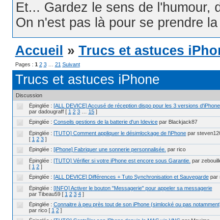
Et... Gardez le sens de l'humour, d
On n'est pas là pour se prendre la t
Accueil
»
Trucs et astuces iPho
Pages :
1
2
3
…
21
Suivant
Trucs et astuces iPhone
Discussion
Épinglée :
[ALL DEVICE] Accusé de réception dispo pour les 3 versions d'iPhone
par dadougraff
[
1
2
3
…
15
]
Épinglée :
Conseils gestions de la batterie d'un Idevice
par Blackjack87
Épinglée :
[TUTO] Comment appliquer le désimlockage de l'iPhone
par steven12
[
1
2
3
]
Épinglée :
[iPhone] Fabriquer une sonnerie personnalisée.
par rico
Épinglée :
[TUTO] Vérifier si votre iPhone est encore sous Garantie.
par zebouill
[
1
2
]
Épinglée :
[ALL DEVICE] Différences + Tuto Synchronisation et Sauvegarde
par 
Épinglée :
[INFO] Activer le bouton "Messagerie" pour appeler sa messagerie
par Tibeau59
[
1
2
3
4
]
Épinglée :
Connaitre à peu près tout de son iPhone (simlocké ou pas notamment
par rico
[
1
2
]