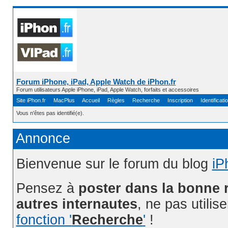
Forum iPhone, iPad, Apple Watch de iPhon.fr
Forum utilisateurs Apple iPhone, iPad, Apple Watch, forfaits et accessoires
Site iPhon.fr
MacPlus
Accueil
Règles
Recherche
Inscription
Identificati
Vous n'êtes pas identifié(e).
Annonce
Bienvenue sur le forum du blog
iP
Pensez à
poster dans la bonne 
autres internautes
, ne pas utilis
fonction '
Recherche
'
!