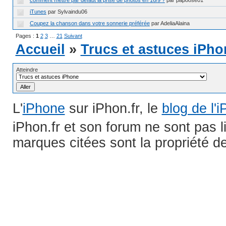
comment mettre par défaut la prise de photos en 16/9 ?
par papoose01
iTunes
par Sylvaindu06
Coupez la chanson dans votre sonnerie préférée
par AdeliaAlaina
Pages :
1
2
3
…
21
Suivant
Accueil
»
Trucs et astuces iPho
Atteindre
L'
iPhone
sur iPhon.fr, le
blog de l'
iPhon.fr et son forum ne sont pas 
marques citées sont la propriété de