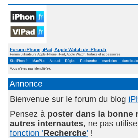
Forum iPhone, iPad, Apple Watch de iPhon.fr
Forum utilisateurs Apple iPhone, iPad, Apple Watch, forfaits et accessoires
Site iPhon.fr
MacPlus
Accueil
Règles
Recherche
Inscription
Identificati
Vous n'êtes pas identifié(e).
Annonce
Bienvenue sur le forum du blog
iP
Pensez à
poster dans la bonne 
autres internautes
, ne pas utilis
fonction '
Recherche
'
!