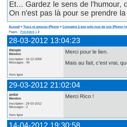
Et... Gardez le sens de l'humour, d
On n'est pas là pour se prendre la t
Accueil
»
Trucs et astuces iPhone
»
Connaitre à peu près tout de son iPhone (
Pages :
Précédent
1
2
28-03-2012 13:04:23
thespis
Merci pour le lien.
Membre
Inscription : 16-12-2009
Mais au fait, c'est vrai,
Messages : 49
Hors ligne
29-03-2012 21:02:04
an4or
Merci Rico !
Membre
Inscription : 29-03-2012
Messages : 2
Hors ligne
14-04-2012 19:30:58