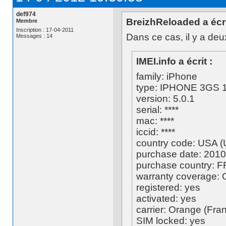
def974
BreizhReloaded a écri
Membre
Inscription : 17-04-2011
Dans ce cas, il y a deu
Messages : 14
IMEI.info a écrit :
family: iPhone
type: IPHONE 3GS
version: 5.0.1
serial: ****
mac: ****
iccid: ****
country code: USA (
purchase date: 2010
purchase country: F
warranty coverage: 
registered: yes
activated: yes
carrier: Orange (Fra
SIM locked: yes