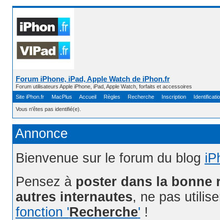
Forum iPhone, iPad, Apple Watch de iPhon.fr
Forum utilisateurs Apple iPhone, iPad, Apple Watch, forfaits et accessoires
Site iPhon.fr
MacPlus
Accueil
Règles
Recherche
Inscription
Identificati
Vous n'êtes pas identifié(e).
Annonce
Bienvenue sur le forum du blog
iP
Pensez à
poster dans la bonne 
autres internautes
, ne pas utilis
fonction '
Recherche
'
!