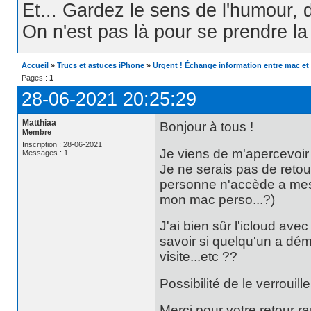
Et... Gardez le sens de l'humour, d
On n'est pas là pour se prendre la t
Accueil
»
Trucs et astuces iPhone
»
Urgent ! Échange information entre mac et
Pages :
1
28-06-2021 20:25:29
Matthiaa
Bonjour à tous !
Membre
Inscription : 28-06-2021
Je viens de m'apercevoir 
Messages : 1
Je ne serais pas de retou
personne n'accède a mes
mon mac perso...?)
J'ai bien sûr l'icloud ave
savoir si quelqu'un a déma
visite...etc ??
Possibilité de le verrouille
Merci pour votre retour r