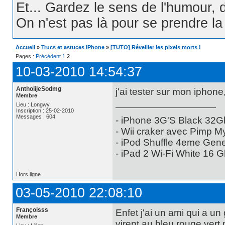
Et... Gardez le sens de l'humour, d
On n'est pas là pour se prendre la t
Accueil
»
Trucs et astuces iPhone
»
[TUTO] Réveiller les pixels morts !
Pages :
Précédent
1
2
10-03-2010 14:54:37
AnthoiijeSodmg
j'ai tester sur mon iphon
Membre
Lieu : Longwy
Inscription : 25-02-2010
Messages : 604
- iPhone 3G'S Black 32G
- Wii craker avec Pimp My
- iPod Shuffle 4eme Gen
- iPad 2 Wi-Fi White 16 G
Hors ligne
03-05-2010 22:08:10
Françoisss
Enfet j'ai un ami qui a u
Membre
virent au bleu,rouge,vert