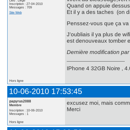
Lieu : Liège
Inscription : 27-04-2010
Quand on appuie dessus il
Messages : 709
Et il y a des taches (on di
Site Web
Penssez-vous que ça va l
J'oubliais il ya plus de wifi
est denouveaux tomber et 
Dernière modification pa
IPhone 4 32GB Noire , 4.0
Hors ligne
10-06-2010 17:53:45
papyrus2088
excusez moi, mais commen
Membre
Merci
Inscription : 10-06-2010
Messages : 1
Hors ligne