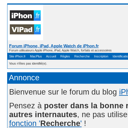
Forum iPhone, iPad, Apple Watch de iPhon.fr
Forum utilisateurs Apple iPhone, iPad, Apple Watch, forfaits et accessoires
Site iPhon.fr
MacPlus
Accueil
Règles
Recherche
Inscription
Identificati
Vous n'êtes pas identifié(e).
Annonce
Bienvenue sur le forum du blog
iP
Pensez à
poster dans la bonne 
autres internautes
, ne pas utilis
fonction '
Recherche
'
!