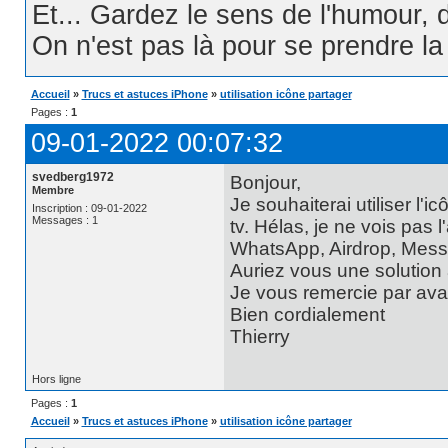
Et... Gardez le sens de l'humour, d
On n'est pas là pour se prendre la t
Accueil
»
Trucs et astuces iPhone
»
utilisation icône partager
Pages :
1
09-01-2022 00:07:32
svedberg1972
Bonjour,
Membre
Je souhaiterai utiliser l
Inscription : 09-01-2022
Messages : 1
tv. Hélas, je ne vois pas 
WhatsApp, Airdrop, Messa
Auriez vous une solution a
Je vous remercie par ava
Bien cordialement
Thierry
Hors ligne
Pages :
1
Accueil
»
Trucs et astuces iPhone
»
utilisation icône partager