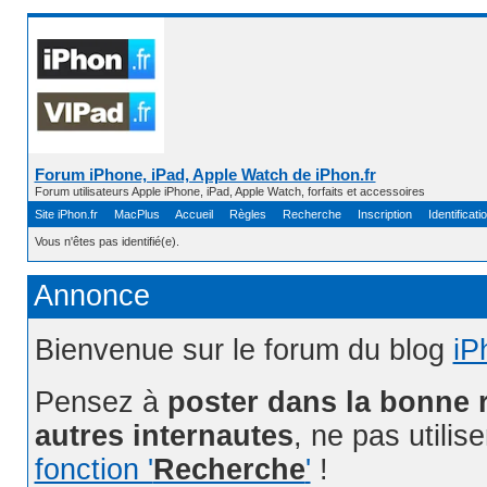
Forum iPhone, iPad, Apple Watch de iPhon.fr
Forum utilisateurs Apple iPhone, iPad, Apple Watch, forfaits et accessoires
Site iPhon.fr
MacPlus
Accueil
Règles
Recherche
Inscription
Identificati
Vous n'êtes pas identifié(e).
Annonce
Bienvenue sur le forum du blog
iP
Pensez à
poster dans la bonne 
autres internautes
, ne pas utilis
fonction '
Recherche
'
!