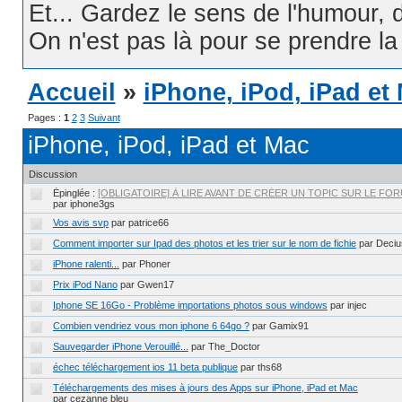
Et... Gardez le sens de l'humour, d
On n'est pas là pour se prendre la t
Accueil
»
iPhone, iPod, iPad et
Pages :
1
2
3
Suivant
iPhone, iPod, iPad et Mac
Discussion
Épinglée :
[OBLIGATOIRE] À LIRE AVANT DE CRÉER UN TOPIC SUR LE FORU
par iphone3gs
Vos avis svp
par patrice66
Comment importer sur Ipad des photos et les trier sur le nom de fichie
par Deci
iPhone ralenti...
par Phoner
Prix iPod Nano
par Gwen17
Iphone SE 16Go - Problème importations photos sous windows
par injec
Combien vendriez vous mon iphone 6 64go ?
par Gamix91
Sauvegarder iPhone Verouillé...
par The_Doctor
échec téléchargement ios 11 beta publique
par ths68
Téléchargements des mises à jours des Apps sur iPhone, iPad et Mac
par cezanne bleu