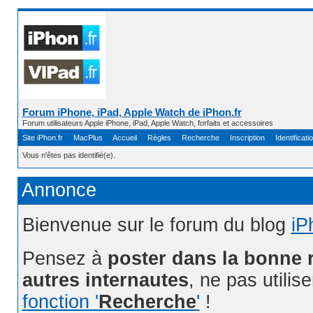
Forum iPhone, iPad, Apple Watch de iPhon.fr
Forum utilisateurs Apple iPhone, iPad, Apple Watch, forfaits et accessoires
Site iPhon.fr
MacPlus
Accueil
Règles
Recherche
Inscription
Identificati
Vous n'êtes pas identifié(e).
Annonce
Bienvenue sur le forum du blog
iP
Pensez à
poster dans la bonne 
autres internautes
, ne pas utilis
fonction '
Recherche
'
!