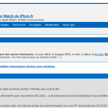
e Watch de iPhon.fr
d, Apple Watch, forfaits et accessoires
Règles
Recherche
Inscription
Identification
Notre app.
opos des autres internautes
, ne pas utiliser le langage SMS, et enfin, à utiliser la
fonction '
Re
ntraction. On n'est pas là pour se prendre la tête ! ;-)
roblème importations photos sous windows
as dans la bonne section, n'hésitez pas à me le dire.
ésespéré avec mon Iphone SE 16Go... à tel point que j'ai envie de le balancer par la fenêtre.
s photos avec mon Iphone et fais une synchronisation sur mon PC du travail avec ICLOUD 