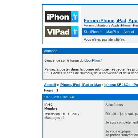
Forum iPhone, iPad, Appl
Forum utilisateurs Apple iPhone, iPa
Site iPhon.fr
MacPlus
Accueil
Vous n'êtes pas identifié(e).
Annonce
Bienvenue sur le forum du blog
iPhon.fr
Pensez à
poster dans la bonne rubrique
,
respecter les pr
Et... Gardez le sens de l'humour, de la convivialité et de la déco
Accueil
»
iPhone, iPod, iPad et Mac
»
Iphone SE 16Go - P
Pages :
1
10-11-2017 16:18:40
injec
Salut à tous
Membre
Désolé si je ne suis p
Inscription : 10-11-2017
Messages : 1
Je suis complètement d
Je vous explique :
Je prends souvent de