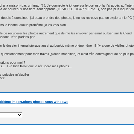
rdi à la maison (pas un Imac :'( ). Je connecte le iphone sur le port usb, là, j'ai accès au "in
s de nouveaux dossiers sont apparus (102APPLE 103APPLE etc...), bon pas plus inquiet qu
 depuis 2 semaines, j'ai beau prendre des photos, je ne les retrouve pas en explorant le PC (
ns le iphone, aucun problème, je les vois bien.
ble de récupérer les photos autrement que de me les envoyer par email ou bien sur le Cloud...
videos, n'en parlons pas.
r le dossier internal storage aussi au boulot, mème phénomène : il n'y a que de vieilles ph
quotidiennement pour mon travail (pièces machines) et c'est très contraignant de ne plus pou
tions pour moi ?
... il va bien falloir que je récupère mes photos...
 puissiez m'aiguiller
ance
roblème importations photos sous windows