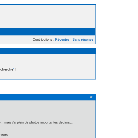
Contributions :
Récentes
|
Sans réponse
cherche
'
!
#1
.. mais j'ai plein de photos importantes dedans...
Photo.