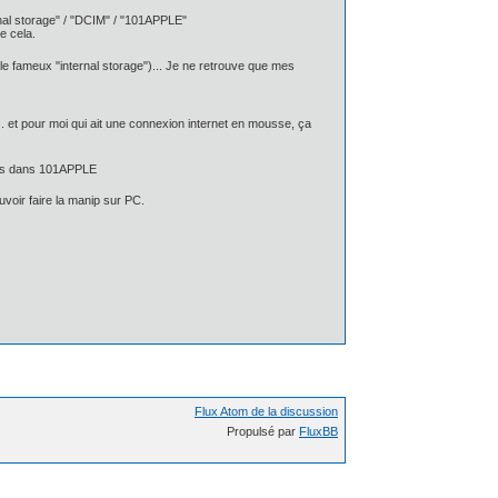
ternal storage" / "DCIM" / "101APPLE"
e cela.
le fameux "internal storage")... Je ne retrouve que mes
. et pour moi qui ait une connexion internet en mousse, ça
otos dans 101APPLE
voir faire la manip sur PC.
Flux Atom de la discussion
Propulsé par
FluxBB