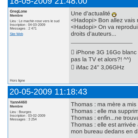
18-05-2009 21:48:00
GregLone
Une d'actualité
Membre
<Hadopi> Bon allez vais r
Lieu : Le machin rose vers le sud
Inscription : 04-03-2009
<Hadopi> On va reproduir
Messages : 2 471
droits d'auteurs...
Site Web
 iPhone 3G 16Go blanc -
pas la TV et alors?! ^^)
 iMac 24" 3,06GHz
Hors ligne
20-05-2009 11:18:43
Yann4460
Thomas : ma mère a mis 
Membre
Thomas : elle ma supprim
Lieu : Bourges
Inscription : 03-02-2009
Thomas : enfin...ne trouv
Messages : 3 254
Thomas : elle est arrivée
mon bureau dedans en dis