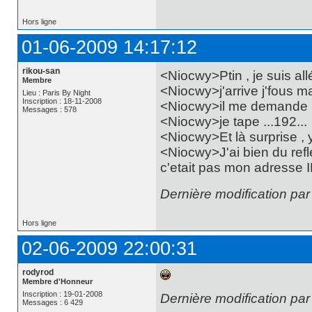
Hors ligne
01-06-2009 14:17:12
rikou-san
<Niocwy>Ptin , je suis all
Membre
<Niocwy>j'arrive j'fous m
Lieu : Paris By Night
Inscription : 18-11-2008
<Niocwy>il me demande
Messages : 578
<Niocwy>je tape ...192...
<Niocwy>Et là surprise , y
<Niocwy>J'ai bien du ref
c'etait pas mon adresse I
Dernière modification par
Hors ligne
02-06-2009 22:00:31
rodyrod
Membre d'Honneur
Inscription : 19-01-2008
Dernière modification pa
Messages : 6 429