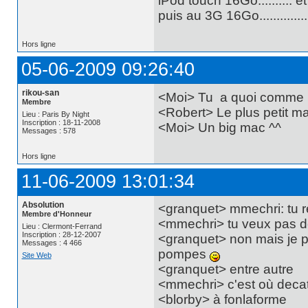
iPod touch 16Go.......... e
puis au 3G 16Go............
Hors ligne
05-06-2009 09:26:40
rikou-san
<Moi> Tu a quoi comme
Membre
<Robert> Le plus petit ma
Lieu : Paris By Night
Inscription : 18-11-2008
<Moi> Un big mac ^^
Messages : 578
Hors ligne
11-06-2009 13:01:34
Absolution
<granquet> mmechri: tu r
Membre d'Honneur
<mmechri> tu veux pas de
Lieu : Clermont-Ferrand
Inscription : 28-12-2007
<granquet> non mais je p
Messages : 4 466
pompes
Site Web
<granquet> entre autre
<mmechri> c'est où deca
<blorby> à fonlaforme