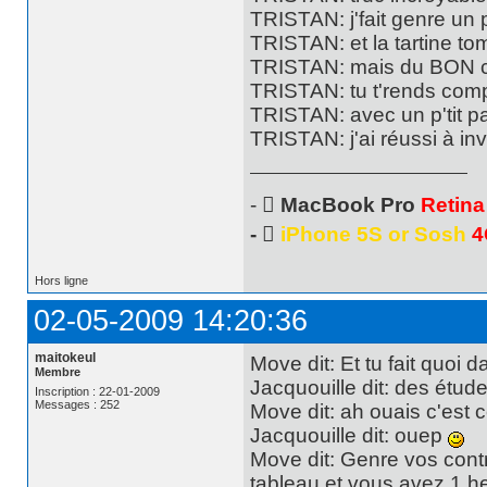
TRISTAN: j'fait genre un 
TRISTAN: et la tartine 
TRISTAN: mais du BON 
TRISTAN: tu t'rends com
TRISTAN: avec un p'tit p
TRISTAN: j'ai réussi à inv
- 
MacBook Pro
Retina
- 
iPhone 5S or Sosh
4
Hors ligne
02-05-2009 14:20:36
maitokeul
Move dit: Et tu fait quoi d
Membre
Jacquouille dit: des étud
Inscription : 22-01-2009
Messages : 252
Move dit: ah ouais c'est 
Jacquouille dit: ouep
Move dit: Genre vos cont
tableau et vous avez 1 he