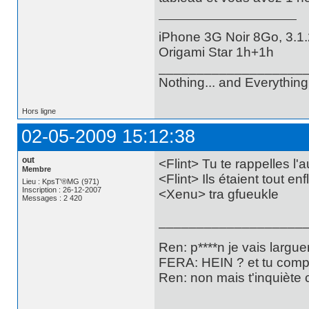
iPhone 3G Noir 8Go, 3.1.
Origami Star 1h+1h
___________________
Nothing... and Everything.
Hors ligne
02-05-2009 15:12:38
out
<Flint> Tu te rappelles l'
Membre
<Flint> Ils étaient tout en
Lieu : KpsT'®MG (971)
Inscription : 26-12-2007
<Xenu> tra gfueukle
Messages : 2 420
___________________
Ren: p****n je vais largu
FERA: HEIN ? et tu compt
Ren: non mais t'inquiète c
___________________