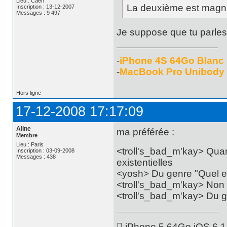
Lieu : Caen
La deuxième est magnifi
Inscription : 13-12-2007
Messages : 9 497
Je suppose que tu parles
-
iPhone 4S 64Go Blanc
-
MacBook Pro Unibody
Hors ligne
17-12-2008 17:17:09
Aline
ma préférée :
Membre
Lieu : Paris
<troll's_bad_m'kay> Qua
Inscription : 03-09-2008
Messages : 438
existentielles
<yosh> Du genre "Quel es
<troll's_bad_m'kay> Non
<troll's_bad_m'kay> Du 
 iPhone 5 64Go iOS 6.1