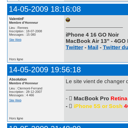
14-05-2009 18:16:08
ValentinF
Membre d'Honneur
Lieu : Rennes
Inscription : 18-07-2008
iPhone 4 16 GO Noir
Messages : 15 080
MacBook Air 13" - 4GO 
Site Web
Twitter
-
Mail
-
Twitter d
Hors ligne
14-05-2009 19:56:18
Absolution
Le site vient de changer 
Membre d'Honneur
Lieu : Clermont-Ferrand
Inscription : 28-12-2007
Messages : 4 466
- 
MacBook Pro
Retina
Site Web
- 
iPhone 5S or Sosh
4
Hors ligne