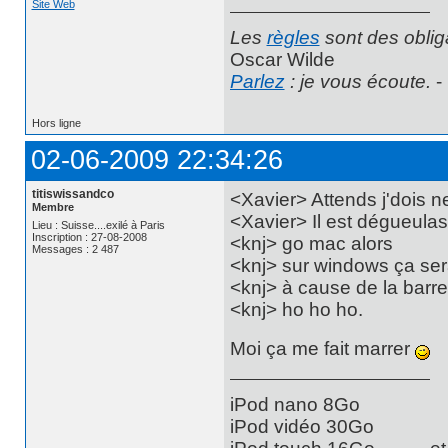
Site Web
Les
règles
sont des oblig
Oscar Wilde
Parlez
: je vous écoute.
-
Hors ligne
02-06-2009 22:34:26
titiswissandco
<Xavier> Attends j'dois 
Membre
<Xavier> Il est dégueula
Lieu : Suisse....exilé à Paris
Inscription : 27-08-2008
<knj> go mac alors
Messages : 2 487
<knj> sur windows ça ser
<knj> à cause de la barr
<knj> ho ho ho.
Moi ça me fait marrer
iPod nano 8Go
iPod vidéo 30Go