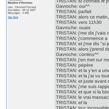
TRISTAN: tu connais le pr
Membre d'Honneur
Gavroche: oui^^
Lieu : Clermont-Ferrand
Inscription : 28-12-2007
TRISTAN: parfait
Messages : 4 466
TRISTAN: alors ce matin,
Site Web
TRISTAN: vers 11h30
Gavroche: ouais
TRISTAN: j'me dis j'vais m
TRISTAN: j'commence a m
TRISTAN: et j'me dis "si j
TRISTAN: alors j'prend d
Gavroche: continu^^
TRISTAN: j'en met sur me
TRISTAN: pépère
TRISTAN: et la y'en a une
TRISTAN: et la j'ai vu tou
TRISTAN: et juste avant qu
TRISTAN: j'me suis rapp
TRISTAN: et que si la bis
TRISTAN: le vrai massacr
TRISTAN: et la
TRISTAN: truc incroyable