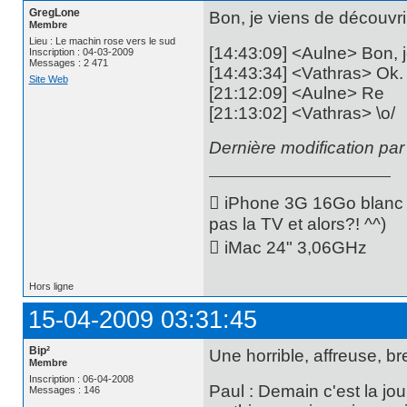
GregLone
Bon, je viens de découvrir
Membre
Lieu : Le machin rose vers le sud
[14:43:09] <Aulne> Bon, je
Inscription : 04-03-2009
Messages : 2 471
[14:43:34] <Vathras> Ok.
Site Web
[21:12:09] <Aulne> Re
[21:13:02] <Vathras> \o/
Dernière modification pa
 iPhone 3G 16Go blanc -
pas la TV et alors?! ^^)
 iMac 24" 3,06GHz
Hors ligne
15-04-2009 03:31:45
Bip²
Une horrible, affreuse, br
Membre
Inscription : 06-04-2008
Paul : Demain c'est la jo
Messages : 146