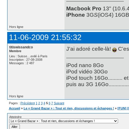
Macbook Pro
13" (10.6.4
iPhone
3G
S
(iOS4) 16GB
Hors ligne
11-06-2009 21:55:32
titiswissandco
J'ai adoré celle-là!
C'est
Membre
Lieu : Suisse....exilé à Paris
Inscription : 27-08-2008
Messages : 2 487
iPod nano 8Go
iPod vidéo 30Go
iPod touch 16Go.......... e
puis au 3G 16Go............
Hors ligne
Pages :
Précédent
1
2
3
4
5
6
7
Suivant
Accueil
»
Le « Grand Bazar » : Tout et rien, discussions et échanges !
»
[FUN] [
Atteindre