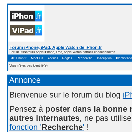
Forum iPhone, iPad, Apple Watch de iPhon.fr
Forum utilisateurs Apple iPhone, iPad, Apple Watch, forfaits et accessoires
Site iPhon.fr
MacPlus
Accueil
Règles
Recherche
Inscription
Identificati
Vous n'êtes pas identifié(e).
Annonce
Bienvenue sur le forum du blog
iP
Pensez à
poster dans la bonne 
autres internautes
, ne pas utilis
fonction '
Recherche
'
!