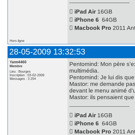

iPad Air
16GB

iPhone 6
64GB

Macbook Pro
2011 Ant
Hors ligne
28-05-2009 13:32:53
Yann4460
Pentomind: Mon père s'ex
Membre
multimédia.
Lieu : Bourges
Inscription : 03-02-2009
Pentomind: Je lui dis qu
Messages : 3 254
Mastor: me demande pas ç
devant le menu animé d'
Mastor: ils pensaient que c'

iPad Air
16GB

iPhone 6
64GB

Macbook Pro
2011 Ant