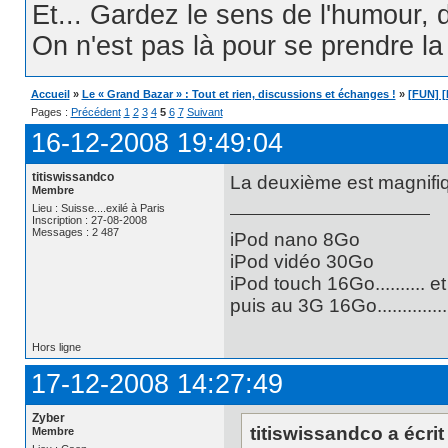
Et... Gardez le sens de l'humour, d
On n'est pas là pour se prendre la t
Accueil
»
Le « Grand Bazar » : Tout et rien, discussions et échanges !
»
[FUN] [
Pages :
Précédent
1
2
3
4
5
6
7
Suivant
16-12-2008 19:49:04
titiswissandco
La deuxième est magnifique
Membre
Lieu : Suisse....exilé à Paris
Inscription : 27-08-2008
Messages : 2 487
iPod nano 8Go
iPod vidéo 30Go
iPod touch 16Go.......... e
puis au 3G 16Go............
Hors ligne
17-12-2008 14:27:49
Zyber
titiswissandco a écrit 
Membre