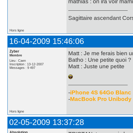
mathias : on ira voir mam
Sagittaire ascendant Cor
Hors ligne
16-04-2009 15:46:06
Zyber
Matt : Je me ferais bien un
Membre
Batho : Une petite quoi ?
Lieu : Caen
Inscription : 13-12-2007
Matt : Juste une petite
Messages : 9 497
-
iPhone 4S 64Go Blanc
-
MacBook Pro Unibody
Hors ligne
02-05-2009 13:37:28
Absolution