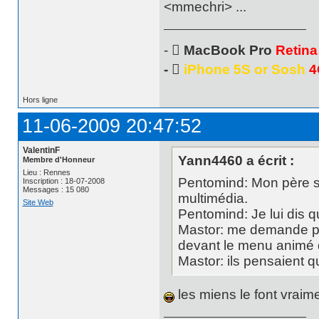
<mmechri> ...
- 
MacBook Pro
Retina
- 
iPhone 5S or Sosh
4
Hors ligne
11-06-2009 20:47:52
ValentinF
Yann4460 a écrit :
Membre d'Honneur
Lieu : Rennes
Pentomind: Mon père s
Inscription : 18-07-2008
Messages : 15 080
multimédia.
Site Web
Pentomind: Je lui dis 
Mastor: me demande pas
devant le menu animé
Mastor: ils pensaient que
les miens le font vraim