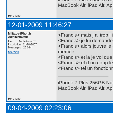
MacBook Air, iPad Air, A
Hors ligne
12-01-2009 11:46:27
Militace-iPhon.fr
<Francis> mais j ai trop l 
Administrateur
<Francis> je lui demande
Lieu : ***Sur le forum***
Inscription : 11-10-2007
<Francis> alors jouvre le
Messages : 25 094
memoir
Site Web
<Francis> et la je voi qu
<Francis> et d un coup 
<Francis> tel un fonctionna
iPhone 7 Plus 256GB Noi
MacBook Air, iPad Air, A
Hors ligne
09-04-2009 02:23:06