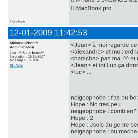
 MacBook pro
Hors ligne
12-01-2009 11:42:53
Militace-iPhon.fr
<Jean> à moi regarde ce
Administrateur
<alexandre> et moi: erdn
Lieu : ***Sur le forum***
Inscription : 11-10-2007
<natacha> pas mal ^^ et 
Messages : 25 094
<Jean> et toi Luc ça don
Site Web
<luc> ...
neigeophobe : t'as eu b
Hope : No tres peu
neigeophobe : combien?
Hope : 2
Hope : Jsuis du genre se
neigeophobe : ou moche