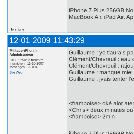
iPhone 7 Plus 256GB Noi
MacBook Air, iPad Air, A
Hors ligne
12-01-2009 11:43:29
Militace-iPhon.fr
Guillaume : yo t'aurais pa
Administrateur
Clément/Chevreuil : eau 
Lieu : ***Sur le forum***
Inscription : 11-10-2007
Clément/Chevreuil : rajou
Messages : 25 094
Guillaume : manque miel c
Site Web
Guillaume : jvais tenter l'
<framboise> oké alor ate
<Chris> deux minutes ou
<framboise> 2min
iPhone 7 Plus 256GB Noi