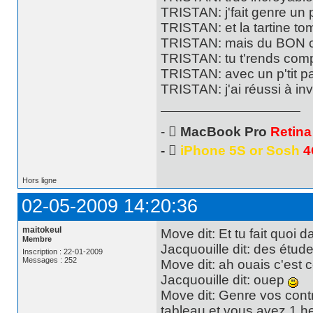
TRISTAN: j'fait genre un 
TRISTAN: et la tartine 
TRISTAN: mais du BON 
TRISTAN: tu t'rends com
TRISTAN: avec un p'tit p
TRISTAN: j'ai réussi à inv
- 
MacBook Pro
Retina
- 
iPhone 5S or Sosh
4
Hors ligne
02-05-2009 14:20:36
maitokeul
Move dit: Et tu fait quoi d
Membre
Jacquouille dit: des étud
Inscription : 22-01-2009
Messages : 252
Move dit: ah ouais c'est 
Jacquouille dit: ouep
Move dit: Genre vos cont
tableau et vous avez 1 he