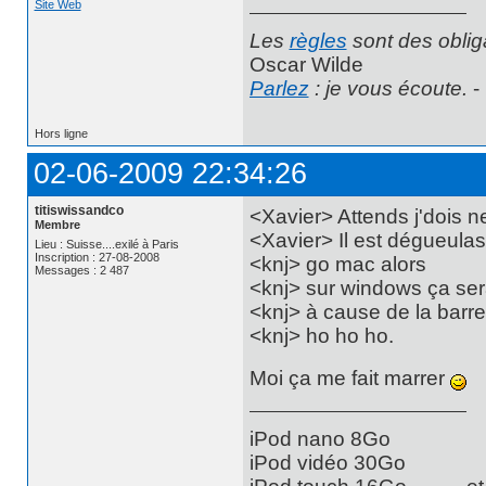
Site Web
Les
règles
sont des oblig
Oscar Wilde
Parlez
: je vous écoute.
-
Hors ligne
02-06-2009 22:34:26
titiswissandco
<Xavier> Attends j'dois 
Membre
<Xavier> Il est dégueula
Lieu : Suisse....exilé à Paris
Inscription : 27-08-2008
<knj> go mac alors
Messages : 2 487
<knj> sur windows ça ser
<knj> à cause de la barr
<knj> ho ho ho.
Moi ça me fait marrer
iPod nano 8Go
iPod vidéo 30Go