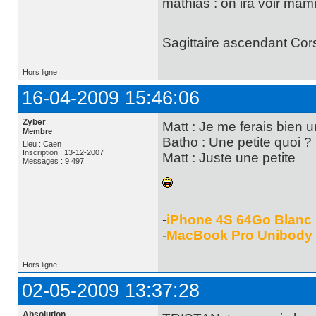
mathias : on ira voir mam
Sagittaire ascendant Cor
Hors ligne
16-04-2009 15:46:06
Zyber
Matt : Je me ferais bien un
Membre
Batho : Une petite quoi ?
Lieu : Caen
Inscription : 13-12-2007
Matt : Juste une petite
Messages : 9 497
-
iPhone 4S 64Go Blanc
-
MacBook Pro Unibody
Hors ligne
02-05-2009 13:37:28
Absolution