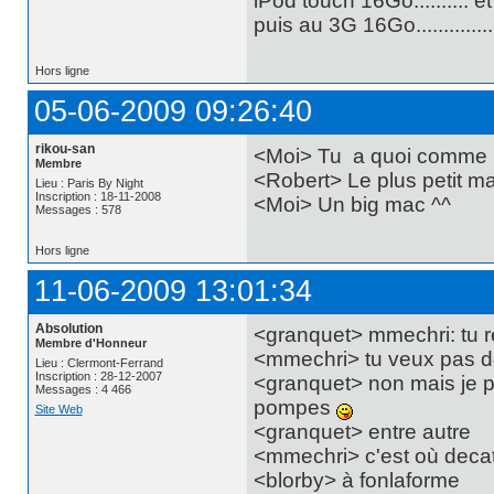
iPod touch 16Go.......... e
puis au 3G 16Go............
Hors ligne
05-06-2009 09:26:40
rikou-san
<Moi> Tu a quoi comme
Membre
<Robert> Le plus petit ma
Lieu : Paris By Night
Inscription : 18-11-2008
<Moi> Un big mac ^^
Messages : 578
Hors ligne
11-06-2009 13:01:34
Absolution
<granquet> mmechri: tu r
Membre d'Honneur
<mmechri> tu veux pas de
Lieu : Clermont-Ferrand
Inscription : 28-12-2007
<granquet> non mais je p
Messages : 4 466
pompes
Site Web
<granquet> entre autre
<mmechri> c'est où deca
<blorby> à fonlaforme