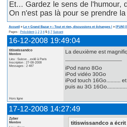
Et... Gardez le sens de l'humour, d
On n'est pas là pour se prendre la t
Accueil
»
Le « Grand Bazar » : Tout et rien, discussions et échanges !
»
[FUN] [
Pages :
Précédent
1
2
3
4
5
6
7
Suivant
16-12-2008 19:49:04
titiswissandco
La deuxième est magnifique
Membre
Lieu : Suisse....exilé à Paris
Inscription : 27-08-2008
Messages : 2 487
iPod nano 8Go
iPod vidéo 30Go
iPod touch 16Go.......... e
puis au 3G 16Go............
Hors ligne
17-12-2008 14:27:49
Zyber
titiswissandco a écrit 
Membre