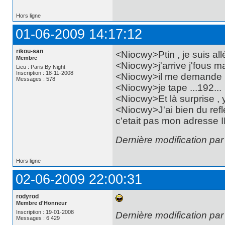
Hors ligne
01-06-2009 14:17:12
rikou-san
<Niocwy>Ptin , je suis all
Membre
<Niocwy>j'arrive j'fous m
Lieu : Paris By Night
Inscription : 18-11-2008
<Niocwy>il me demande
Messages : 578
<Niocwy>je tape ...192...
<Niocwy>Et là surprise , y
<Niocwy>J'ai bien du ref
c'etait pas mon adresse I
Dernière modification par
Hors ligne
02-06-2009 22:00:31
rodyrod
Membre d'Honneur
Inscription : 19-01-2008
Dernière modification pa
Messages : 6 429