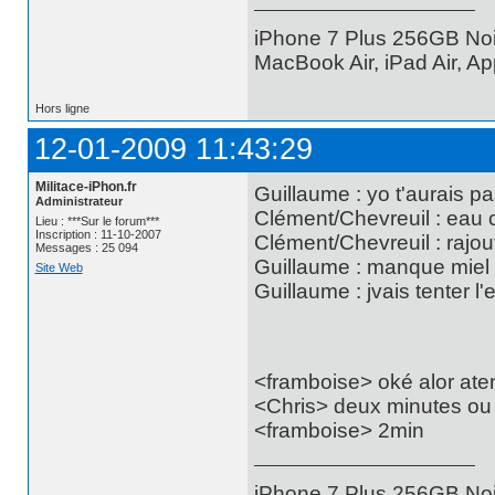
iPhone 7 Plus 256GB Noi
MacBook Air, iPad Air, A
Hors ligne
12-01-2009 11:43:29
Militace-iPhon.fr
Guillaume : yo t'aurais pa
Administrateur
Clément/Chevreuil : eau 
Lieu : ***Sur le forum***
Inscription : 11-10-2007
Clément/Chevreuil : rajou
Messages : 25 094
Guillaume : manque miel c
Site Web
Guillaume : jvais tenter l'
<framboise> oké alor ate
<Chris> deux minutes ou
<framboise> 2min
iPhone 7 Plus 256GB Noi