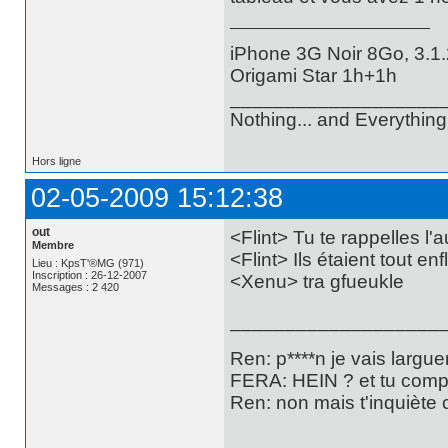
iPhone 3G Noir 8Go, 3.1.
Origami Star 1h+1h
___________________
Nothing... and Everything.
Hors ligne
02-05-2009 15:12:38
out
<Flint> Tu te rappelles l'
Membre
<Flint> Ils étaient tout en
Lieu : KpsT'®MG (971)
Inscription : 26-12-2007
<Xenu> tra gfueukle
Messages : 2 420
___________________
Ren: p****n je vais largu
FERA: HEIN ? et tu compt
Ren: non mais t'inquiète c
___________________