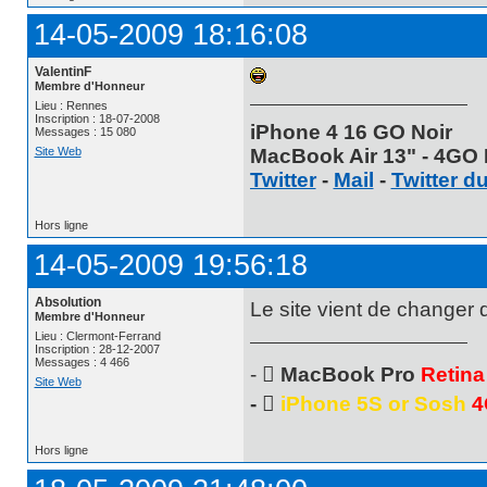
14-05-2009 18:16:08
ValentinF
Membre d'Honneur
Lieu : Rennes
Inscription : 18-07-2008
iPhone 4 16 GO Noir
Messages : 15 080
MacBook Air 13" - 4GO 
Site Web
Twitter
-
Mail
-
Twitter d
Hors ligne
14-05-2009 19:56:18
Absolution
Le site vient de changer 
Membre d'Honneur
Lieu : Clermont-Ferrand
Inscription : 28-12-2007
Messages : 4 466
- 
MacBook Pro
Retina
Site Web
- 
iPhone 5S or Sosh
4
Hors ligne