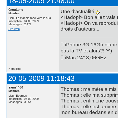
18-05-2009 21:48:00
GregLone
Une d'actualité
Membre
<Hadopi> Bon allez vais r
Lieu : Le machin rose vers le sud
Inscription : 04-03-2009
<Hadopi> On va reproduir
Messages : 2 471
droits d'auteurs...
Site Web
 iPhone 3G 16Go blanc -
pas la TV et alors?! ^^)
 iMac 24" 3,06GHz
Hors ligne
20-05-2009 11:18:43
Yann4460
Thomas : ma mère a mis 
Membre
Thomas : elle ma supprim
Lieu : Bourges
Inscription : 03-02-2009
Thomas : enfin...ne trouv
Messages : 3 254
Thomas : elle est arrivée
mon bureau dedans en dis