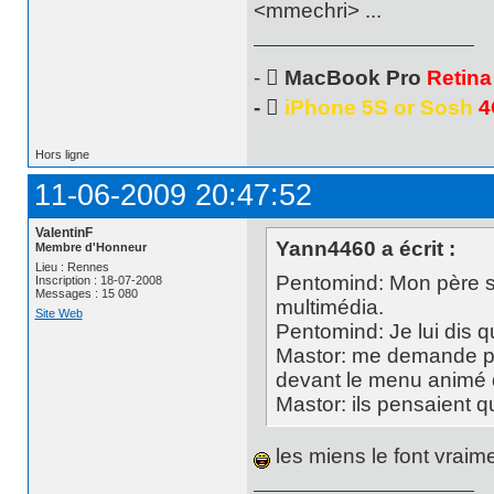
<mmechri> ...
- 
MacBook Pro
Retina
- 
iPhone 5S or Sosh
4
Hors ligne
11-06-2009 20:47:52
ValentinF
Yann4460 a écrit :
Membre d'Honneur
Lieu : Rennes
Pentomind: Mon père s
Inscription : 18-07-2008
Messages : 15 080
multimédia.
Site Web
Pentomind: Je lui dis 
Mastor: me demande pas
devant le menu animé
Mastor: ils pensaient que
les miens le font vraim