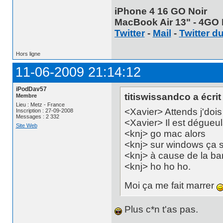
iPhone 4 16 GO Noir
MacBook Air 13" - 4GO 
Twitter
-
Mail
-
Twitter d
Hors ligne
11-06-2009 21:14:12
iPodDav57
titiswissandco a écrit 
Membre
Lieu : Metz - France
<Xavier> Attends j'doi
Inscription : 27-09-2008
Messages : 2 332
<Xavier> Il est dégueu
Site Web
<knj> go mac alors
<knj> sur windows ça s
<knj> à cause de la ba
<knj> ho ho ho.
Moi ça me fait marrer
Plus c*n t'as pas.