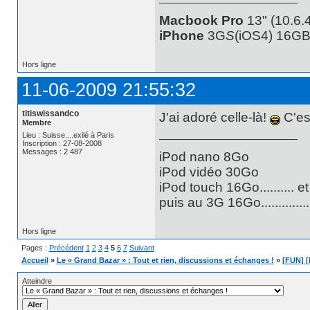
Macbook Pro
13" (10.6.4
iPhone
3G
S
(iOS4) 16GB
Hors ligne
11-06-2009 21:55:32
titiswissandco
J'ai adoré celle-là!
C'est
Membre
Lieu : Suisse....exilé à Paris
Inscription : 27-08-2008
Messages : 2 487
iPod nano 8Go
iPod vidéo 30Go
iPod touch 16Go.......... e
puis au 3G 16Go............
Hors ligne
Pages :
Précédent
1
2
3
4
5
6
7
Suivant
Accueil
»
Le « Grand Bazar » : Tout et rien, discussions et échanges !
»
[FUN] [
Atteindre