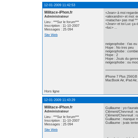
12-01-2009 11:42:53
Militace-iPhon.fr
<Jean> à moi regarde
Administrateur
<alexandre> et moi: e
<natacha> pas mal ^^
Lieu : ***Sur le forum***
<Jean> et toi Luc ça 
Inscription : 11-10-2007
<luc> ...
Messages : 25 094
Site Web
neigeophobe : t'as e
Hope : No tres peu
neigeophobe : combi
Hope : 2
Hope : Jsuis du genr
neigeophobe : ou mo
iPhone 7 Plus 256GB 
MacBook Air, iPad Air
Hors ligne
12-01-2009 11:43:29
Militace-iPhon.fr
Guillaume : yo t'aurai
Administrateur
Clément/Chevreuil : e
Clément/Chevreuil : r
Lieu : ***Sur le forum***
Guillaume : manque mi
Inscription : 11-10-2007
Guillaume : jvais tente
Messages : 25 094
Site Web