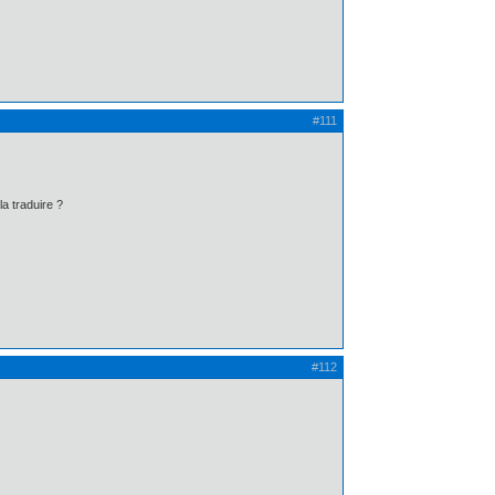
#111
a traduire ?
#112