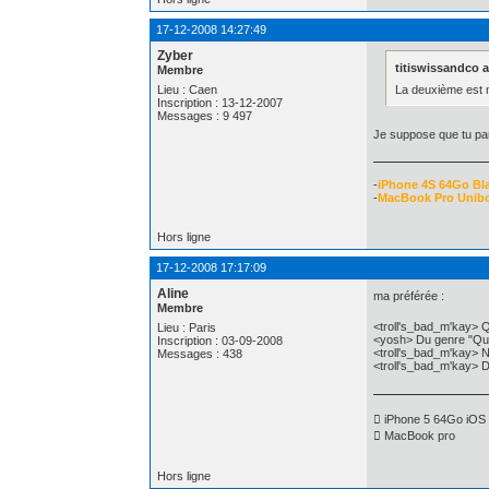
17-12-2008 14:27:49
Zyber
titiswissandco a 
Membre
La deuxième est ma
Lieu : Caen
Inscription : 13-12-2007
Messages : 9 497
Je suppose que tu pa
-
iPhone 4S 64Go Bl
-
MacBook Pro Unib
Hors ligne
17-12-2008 17:17:09
Aline
ma préférée :
Membre
<troll's_bad_m'kay> 
Lieu : Paris
<yosh> Du genre "Que
Inscription : 03-09-2008
<troll's_bad_m'kay> 
Messages : 438
<troll's_bad_m'kay> 
 iPhone 5 64Go iOS 
 MacBook pro
Hors ligne