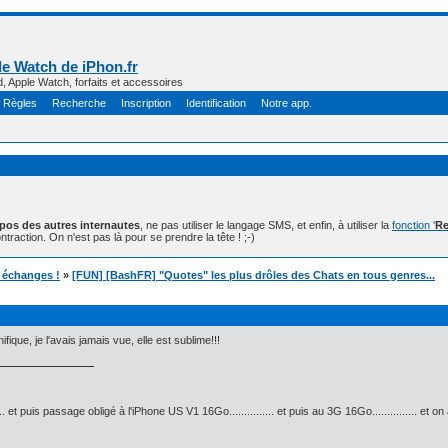
e Watch de iPhon.fr
d, Apple Watch, forfaits et accessoires
Règles
Recherche
Inscription
Identification
Notre app.
opos des autres internautes
, ne pas utiliser le langage SMS, et enfin, à utiliser la
fonction '
Re
ntraction. On n'est pas là pour se prendre la tête ! ;-)
t échanges !
»
[FUN] [BashFR] "Quotes" les plus drôles des Chats en tous genres...
ique, je l'avais jamais vue, elle est sublime!!!
.. et puis passage obligé à l'iPhone US V1 16Go............... et puis au 3G 16Go............... et o