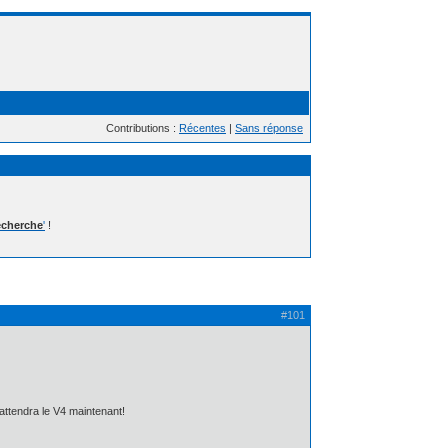
Contributions :
Récentes
|
Sans réponse
cherche
'
!
#101
n attendra le V4 maintenant!