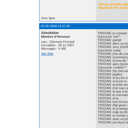
-
iPhone 4S 64Go Bl
-
MacBook Pro Unib
Hors ligne
02-05-2009 13:37:28
Absolution
TRISTAN: tu connais le
Membre d'Honneur
Gavroche: oui^^
TRISTAN: parfait
Lieu : Clermont-Ferrand
TRISTAN: alors ce mat
Inscription : 28-12-2007
TRISTAN: vers 11h30
Messages : 4 466
Gavroche: ouais
Site Web
TRISTAN: j'me dis j'va
TRISTAN: j'commence
TRISTAN: et j'me dis "
TRISTAN: alors j'pren
Gavroche: continu^^
TRISTAN: j'en met sur
TRISTAN: pépère
TRISTAN: et la y'en a 
TRISTAN: et la j'ai vu 
TRISTAN: et juste avan
TRISTAN: j'me suis r
TRISTAN: et que si la
TRISTAN: le vrai mas
TRISTAN: et la
TRISTAN: truc incroy
TRISTAN: j'fait genre
TRISTAN: et la tarti
TRISTAN: mais du B
TRISTAN: tu t'rends 
TRISTAN: avec un p'ti
TRISTAN: j'ai réussi à