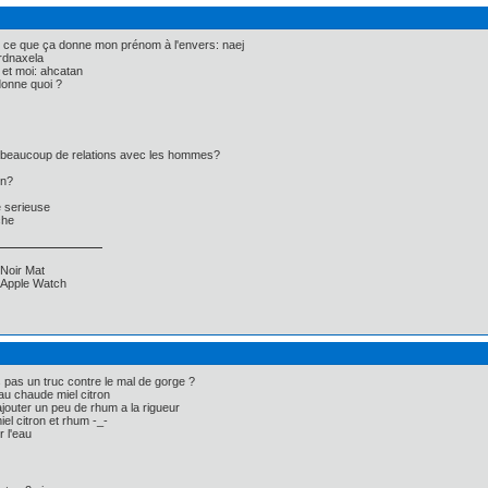
 ce que ça donne mon prénom à l'envers: naej
rdnaxela
 et moi: ahcatan
donne quoi ?
u beaucoup de relations avec les hommes?
en?
e serieuse
che
Noir Mat
, Apple Watch
s pas un truc contre le mal de gorge ?
au chaude miel citron
ajouter un peu de rhum a la rigueur
el citron et rhum -_-
r l'eau