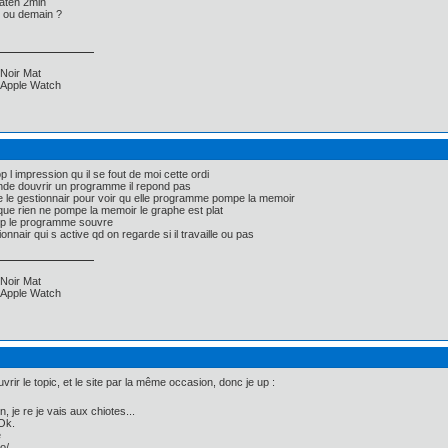
 aten 2min
 ou demain ?
Noir Mat
, Apple Watch
p l impression qu il se fout de moi cette ordi
nde douvrir un programme il repond pas
e le gestionnair pour voir qu elle programme pompe la memoir
 que rien ne pompe la memoir le graphe est plat
up le programme souvre
onnair qui s active qd on regarde si il travaille ou pas
Noir Mat
, Apple Watch
vrir le topic, et le site par la même occasion, donc je up :
, je re je vais aux chiotes...
Ok.
e
o/