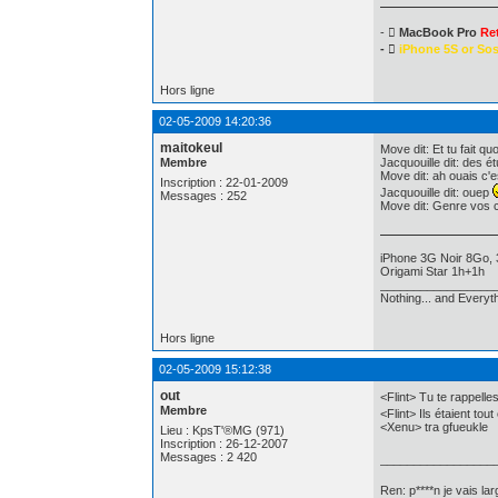
- 
MacBook Pro
Re
- 
iPhone 5S or So
Hors ligne
02-05-2009 14:20:36
maitokeul
Move dit: Et tu fait qu
Membre
Jacquouille dit: des 
Move dit: ah ouais c'e
Inscription : 22-01-2009
Jacquouille dit: ouep
Messages : 252
Move dit: Genre vos c
iPhone 3G Noir 8Go, 
Origami Star 1h+1h
_________________
Nothing... and Everyth
Hors ligne
02-05-2009 15:12:38
out
<Flint> Tu te rappelles
Membre
<Flint> Ils étaient tou
<Xenu> tra gfueukle
Lieu : KpsT'®MG (971)
Inscription : 26-12-2007
Messages : 2 420
_________________
Ren: p****n je vais la