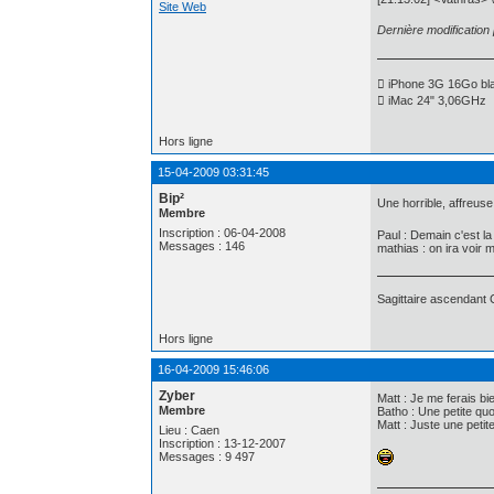
Site Web
Dernière modificatio
 iPhone 3G 16Go blan
 iMac 24" 3,06GHz
Hors ligne
15-04-2009 03:31:45
Bip²
Une horrible, affreuse
Membre
Inscription : 06-04-2008
Paul : Demain c'est la
Messages : 146
mathias : on ira voir 
Sagittaire ascendant
Hors ligne
16-04-2009 15:46:06
Zyber
Matt : Je me ferais bie
Membre
Batho : Une petite quo
Matt : Juste une petit
Lieu : Caen
Inscription : 13-12-2007
Messages : 9 497