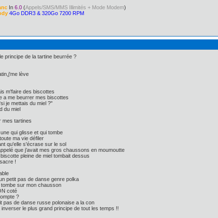
anc
In
6.0
(
Appels/SMS/MMS Illimités + Mode Modem
)
ody
4Go DDR3 & 320Go 7200 RPM
 principe de la tartine beurrée ?
in,j'me lève
is m'faire des biscottes
 a me beurrer mes biscottes
si je mettais du miel ?"
d du miel
 mes tartines
une qui glisse et qui tombe
toute ma vie défiler
t qu'elle s'écrase sur le sol
appelé que j'avait mes gros chaussons en moumoutte
 biscotte pleine de miel tombait dessus
sacre !
able
 un petit pas de danse genre polka
ne tombe sur mon chausson
ON coté
compte ?
t pas de danse russe polonaise a la con
 inverser le plus grand principe de tout les temps !!