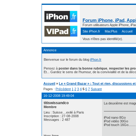
Forum iPhone, iPad, Appl
Forum utilisateurs Apple iPhone, iPa
Site iPhon.fr
MacPlus
Accueil
Vous n'êtes pas identifié(e).
Annonce
Bienvenue sur le forum du blog
iPhon.fr
Pensez à
poster dans la bonne rubrique
,
respecter les pr
Et... Gardez le sens de l'humour, de la convivialité et de la déco
Accueil
»
Le « Grand Bazar » : Tout et rien, discussions e
Pages :
Précédent
1
2
3
4
5
6
7
Suivant
16-12-2008 19:49:04
titiswissandco
La deuxième est magnif
Membre
Lieu : Suisse....exilé à Paris
Inscription : 27-08-2008
iPod nano 8Go
Messages : 2 487
iPod vidéo 30Go
iPod touch 16Go........
Hors ligne