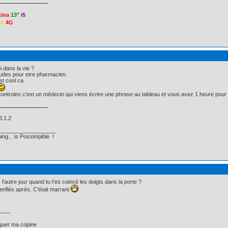
tina
13"
i5
sh
4G
oi dans la vie ?
études pour etre pharmacien.
st cool ca
ontroles c'est un médecin qui viens écrire une phrase au tableau et vous avez 1 heure pour l
3.1.2
___________________
ing... is Possimpible !
 l'autre jour quand tu t'es coincé les doigts dans la porte ?
t enflés après. C'était marrant
____
rguer ma copine