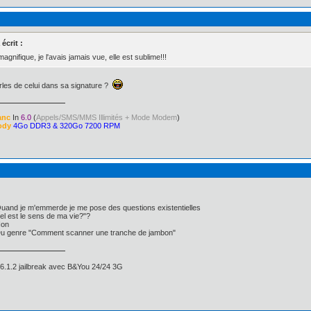
écrit :
gnifique, je l'avais jamais vue, elle est sublime!!!
rles de celui dans sa signature ?
anc
In
6.0
(
Appels/SMS/MMS Illimités + Mode Modem
)
ody
4Go DDR3 & 320Go 7200 RPM
Quand je m'emmerde je me pose des questions existentielles
l est le sens de ma vie?"?
Non
Du genre "Comment scanner une tranche de jambon"
6.1.2 jailbreak avec B&You 24/24 3G