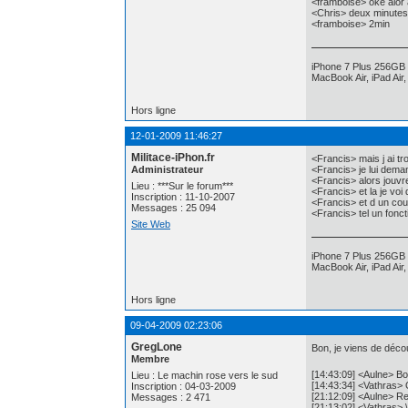
<framboise> oké alor
<Chris> deux minutes
<framboise> 2min
iPhone 7 Plus 256GB 
MacBook Air, iPad Air
Hors ligne
12-01-2009 11:46:27
Militace-iPhon.fr
<Francis> mais j ai tro
Administrateur
<Francis> je lui dema
<Francis> alors jouvr
Lieu : ***Sur le forum***
<Francis> et la je voi
Inscription : 11-10-2007
<Francis> et d un co
Messages : 25 094
<Francis> tel un foncti
Site Web
iPhone 7 Plus 256GB 
MacBook Air, iPad Air
Hors ligne
09-04-2009 02:23:06
GregLone
Bon, je viens de décou
Membre
[14:43:09] <Aulne> Bon
Lieu : Le machin rose vers le sud
[14:43:34] <Vathras> 
Inscription : 04-03-2009
[21:12:09] <Aulne> R
Messages : 2 471
[21:13:02] <Vathras> \