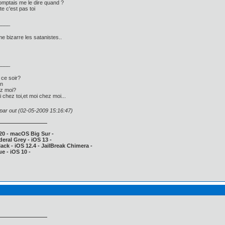
omptais me le dire quand ?
te c'est pas toi
____
 bizarre les satanistes..
____
 ce soir?
en
ez moi?
oi chez toi,et moi chez moi...
 par out (02-05-2009 15:16:47)
20 - macOS Big Sur -
deral Grey - iOS 13 -
ack - iOS 12.4 - JailBreak Chimera -
e - iOS 10 -