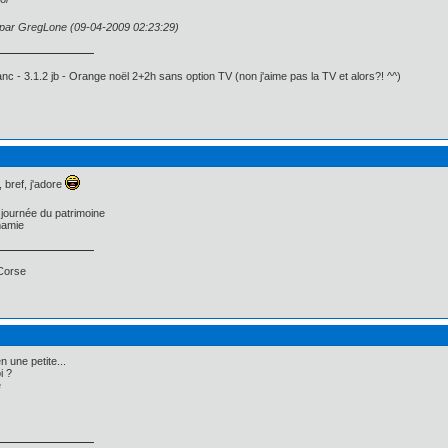
n par GregLone (09-04-2009 02:23:29)
c - 3.1.2 jb - Orange noël 2+2h sans option TV (non j'aime pas la TV et alors?! ^^)
, bref, j'adore
 journée du patrimoine
mamie
 Corse
n une petite...
i ?
e