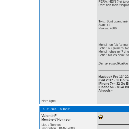
FERA: HEIN ? et tu c
Ren: non mais t'inquiè
_________________
Twix: Sont quand même
Stan: +1
Paikan: +666
_________________
Mehdi : on fait l'amour
Sofia : oui j'aimerai bi
Mehdi : chez toi ? ch
Sofia : bin les deux! t
Dernière modification
Macbook Pro 13" 20
iPad 2017 - 32 Go Si
iPhone 7+ - 32 Go Bl
iPhone 5C - 8 Go Blu
Airpods -
Hors ligne
14-05-2009 18:16:08
ValentinF
Membre d'Honneur
Lieu : Rennes
Inscription : 18-07-2008