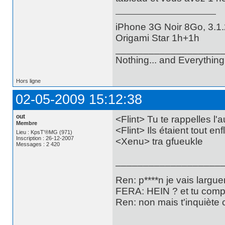
iPhone 3G Noir 8Go, 3.1.
Origami Star 1h+1h
___________________
Nothing... and Everything.
Hors ligne
02-05-2009 15:12:38
out
<Flint> Tu te rappelles l'
Membre
<Flint> Ils étaient tout en
Lieu : KpsT'®MG (971)
Inscription : 26-12-2007
<Xenu> tra gfueukle
Messages : 2 420
___________________
Ren: p****n je vais largu
FERA: HEIN ? et tu compt
Ren: non mais t'inquiète c
___________________