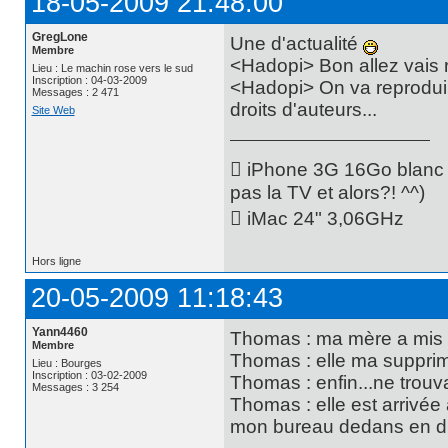
18-05-2009 21:48:00
GregLone
Une d'actualité
Membre
<Hadopi> Bon allez vais r
Lieu : Le machin rose vers le sud
Inscription : 04-03-2009
<Hadopi> On va reproduir
Messages : 2 471
droits d'auteurs...
Site Web
 iPhone 3G 16Go blanc -
pas la TV et alors?! ^^)
 iMac 24" 3,06GHz
Hors ligne
20-05-2009 11:18:43
Yann4460
Thomas : ma mère a mis 
Membre
Thomas : elle ma supprim
Lieu : Bourges
Inscription : 03-02-2009
Thomas : enfin...ne trouv
Messages : 3 254
Thomas : elle est arrivée
mon bureau dedans en dis