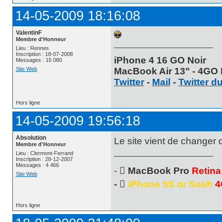
14-05-2009 18:16:08
ValentinF
Membre d'Honneur
Lieu : Rennes
Inscription : 18-07-2008
iPhone 4 16 GO Noir
Messages : 15 080
MacBook Air 13" - 4GO 
Site Web
Twitter
-
Mail
-
Twitter d
Hors ligne
14-05-2009 19:56:18
Absolution
Le site vient de changer 
Membre d'Honneur
Lieu : Clermont-Ferrand
Inscription : 28-12-2007
Messages : 4 466
- 
MacBook Pro
Retina
Site Web
- 
iPhone 5S or Sosh
4
Hors ligne