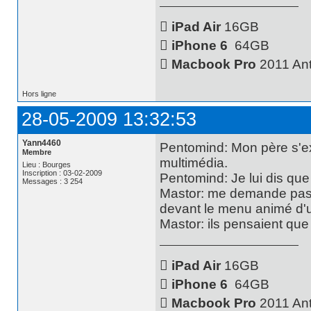

iPad Air
16GB

iPhone 6
64GB

Macbook Pro
2011 Ant
Hors ligne
28-05-2009 13:32:53
Yann4460
Pentomind: Mon père s'ex
Membre
multimédia.
Lieu : Bourges
Inscription : 03-02-2009
Pentomind: Je lui dis qu
Messages : 3 254
Mastor: me demande pas ç
devant le menu animé d'
Mastor: ils pensaient que c'

iPad Air
16GB

iPhone 6
64GB

Macbook Pro
2011 Ant