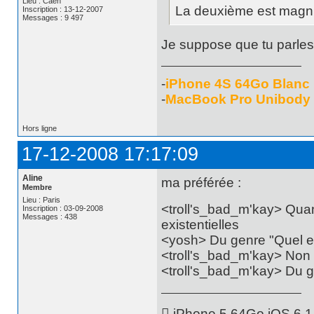
Lieu : Caen
La deuxième est magnifi
Inscription : 13-12-2007
Messages : 9 497
Je suppose que tu parles
-
iPhone 4S 64Go Blanc
-
MacBook Pro Unibody
Hors ligne
17-12-2008 17:17:09
Aline
ma préférée :
Membre
Lieu : Paris
<troll's_bad_m'kay> Qua
Inscription : 03-09-2008
Messages : 438
existentielles
<yosh> Du genre "Quel es
<troll's_bad_m'kay> Non
<troll's_bad_m'kay> Du 
 iPhone 5 64Go iOS 6.1