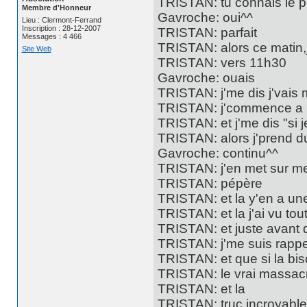
TRISTAN: tu connais le pr
Membre d'Honneur
Gavroche: oui^^
Lieu : Clermont-Ferrand
Inscription : 28-12-2007
TRISTAN: parfait
Messages : 4 466
TRISTAN: alors ce matin,
Site Web
TRISTAN: vers 11h30
Gavroche: ouais
TRISTAN: j'me dis j'vais m
TRISTAN: j'commence a m
TRISTAN: et j'me dis "si j
TRISTAN: alors j'prend d
Gavroche: continu^^
TRISTAN: j'en met sur me
TRISTAN: pépère
TRISTAN: et la y'en a une
TRISTAN: et la j'ai vu tou
TRISTAN: et juste avant qu
TRISTAN: j'me suis rapp
TRISTAN: et que si la bis
TRISTAN: le vrai massacr
TRISTAN: et la
TRISTAN: truc incroyable