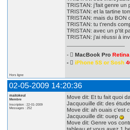
TRISTAN: j'fait genre un 
TRISTAN: et la tartine 
TRISTAN: mais du BON 
TRISTAN: tu t'rends com
TRISTAN: avec un p'tit p
TRISTAN: j'ai réussi à inv
- 
MacBook Pro
Retina
- 
iPhone 5S or Sosh
4
Hors ligne
02-05-2009 14:20:36
maitokeul
Move dit: Et tu fait quoi d
Membre
Jacquouille dit: des étud
Inscription : 22-01-2009
Messages : 252
Move dit: ah ouais c'est 
Jacquouille dit: ouep
Move dit: Genre vos cont
tableau et vous avez 1 he