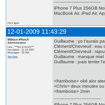
iPhone 7 Plus 256GB Noi
MacBook Air, iPad Air, A
Hors ligne
12-01-2009 11:43:29
Militace-iPhon.fr
Guillaume : yo t'aurais pa
Administrateur
Clément/Chevreuil : eau 
Lieu : ***Sur le forum***
Inscription : 11-10-2007
Clément/Chevreuil : rajou
Messages : 25 094
Guillaume : manque miel c
Site Web
Guillaume : jvais tenter l'
<framboise> oké alor ate
<Chris> deux minutes ou
<framboise> 2min
iPhone 7 Plus 256GB Noi