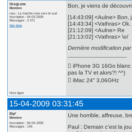
GregLone
Bon, je viens de découvrir
Membre
Lieu : Le machin rose vers le sud
[14:43:09] <Aulne> Bon, je
Inscription : 04-03-2009
Messages : 2 471
[14:43:34] <Vathras> Ok.
Site Web
[21:12:09] <Aulne> Re
[21:13:02] <Vathras> \o/
Dernière modification pa
 iPhone 3G 16Go blanc -
pas la TV et alors?! ^^)
 iMac 24" 3,06GHz
Hors ligne
15-04-2009 03:31:45
Bip²
Une horrible, affreuse, br
Membre
Inscription : 06-04-2008
Paul : Demain c'est la jo
Messages : 146