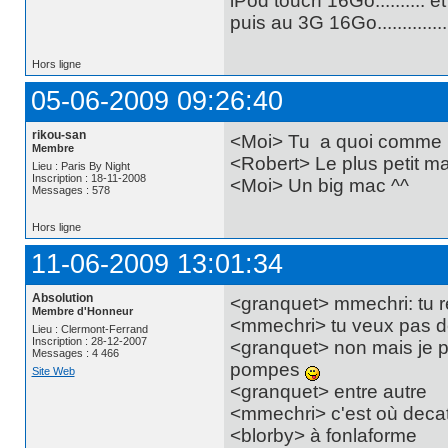
iPod touch 16Go.......... e
puis au 3G 16Go............
Hors ligne
05-06-2009 09:26:40
rikou-san
<Moi> Tu a quoi comme
Membre
<Robert> Le plus petit ma
Lieu : Paris By Night
Inscription : 18-11-2008
<Moi> Un big mac ^^
Messages : 578
Hors ligne
11-06-2009 13:01:34
Absolution
<granquet> mmechri: tu r
Membre d'Honneur
<mmechri> tu veux pas de
Lieu : Clermont-Ferrand
Inscription : 28-12-2007
<granquet> non mais je p
Messages : 4 466
pompes
Site Web
<granquet> entre autre
<mmechri> c'est où deca
<blorby> à fonlaforme