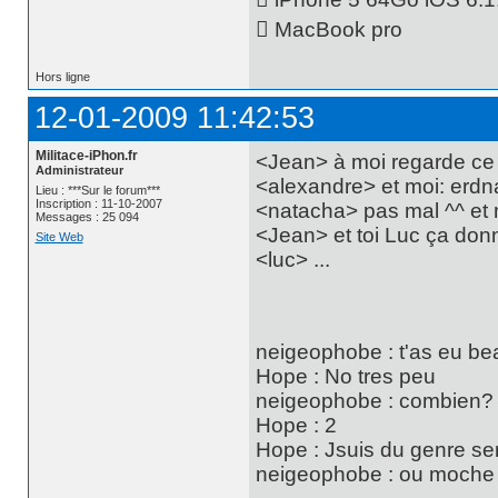
 MacBook pro
Hors ligne
12-01-2009 11:42:53
Militace-iPhon.fr
<Jean> à moi regarde ce
Administrateur
<alexandre> et moi: erdn
Lieu : ***Sur le forum***
Inscription : 11-10-2007
<natacha> pas mal ^^ et 
Messages : 25 094
<Jean> et toi Luc ça don
Site Web
<luc> ...
neigeophobe : t'as eu b
Hope : No tres peu
neigeophobe : combien?
Hope : 2
Hope : Jsuis du genre se
neigeophobe : ou moche