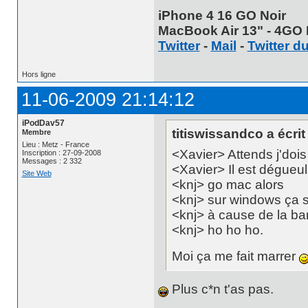
iPhone 4 16 GO Noir
MacBook Air 13" - 4GO 
Twitter
-
Mail
-
Twitter d
Hors ligne
11-06-2009 21:14:12
iPodDav57
titiswissandco a écrit 
Membre
Lieu : Metz - France
<Xavier> Attends j'doi
Inscription : 27-09-2008
Messages : 2 332
<Xavier> Il est dégueu
Site Web
<knj> go mac alors
<knj> sur windows ça s
<knj> à cause de la ba
<knj> ho ho ho.
Moi ça me fait marrer
Plus c*n t'as pas.