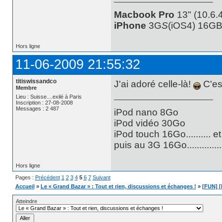
Macbook Pro
13" (10.6.4
iPhone
3G
S
(iOS4) 16GB
Hors ligne
11-06-2009 21:55:32
titiswissandco
J'ai adoré celle-là!
C'est
Membre
Lieu : Suisse....exilé à Paris
Inscription : 27-08-2008
Messages : 2 487
iPod nano 8Go
iPod vidéo 30Go
iPod touch 16Go.......... e
puis au 3G 16Go............
Hors ligne
Pages :
Précédent
1
2
3
4
5
6
7
Suivant
Accueil
»
Le « Grand Bazar » : Tout et rien, discussions et échanges !
»
[FUN] [
Atteindre