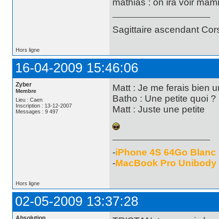
mathias : on ira voir mam
Sagittaire ascendant Cor
Hors ligne
16-04-2009 15:46:06
Zyber
Matt : Je me ferais bien un
Membre
Batho : Une petite quoi ?
Lieu : Caen
Inscription : 13-12-2007
Matt : Juste une petite
Messages : 9 497
-
iPhone 4S 64Go Blanc
-
MacBook Pro Unibody
Hors ligne
02-05-2009 13:37:28
Absolution