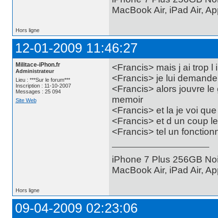
MacBook Air, iPad Air, A
Hors ligne
12-01-2009 11:46:27
Militace-iPhon.fr
<Francis> mais j ai trop l 
Administrateur
<Francis> je lui demande
Lieu : ***Sur le forum***
Inscription : 11-10-2007
<Francis> alors jouvre le
Messages : 25 094
memoir
Site Web
<Francis> et la je voi qu
<Francis> et d un coup 
<Francis> tel un fonctionna
iPhone 7 Plus 256GB Noi
MacBook Air, iPad Air, A
Hors ligne
09-04-2009 02:23:06