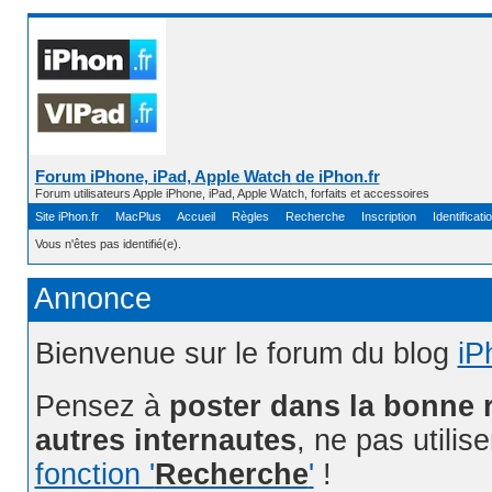
Forum iPhone, iPad, Apple Watch de iPhon.fr
Forum utilisateurs Apple iPhone, iPad, Apple Watch, forfaits et accessoires
Site iPhon.fr
MacPlus
Accueil
Règles
Recherche
Inscription
Identificati
Vous n'êtes pas identifié(e).
Annonce
Bienvenue sur le forum du blog
iP
Pensez à
poster dans la bonne 
autres internautes
, ne pas utilis
fonction '
Recherche
'
!