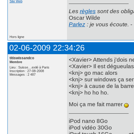
Site Web
Les
règles
sont des oblig
Oscar Wilde
Parlez
: je vous écoute.
-
Hors ligne
02-06-2009 22:34:26
titiswissandco
<Xavier> Attends j'dois 
Membre
<Xavier> Il est dégueula
Lieu : Suisse....exilé à Paris
Inscription : 27-08-2008
<knj> go mac alors
Messages : 2 487
<knj> sur windows ça ser
<knj> à cause de la barr
<knj> ho ho ho.
Moi ça me fait marrer
iPod nano 8Go
iPod vidéo 30Go