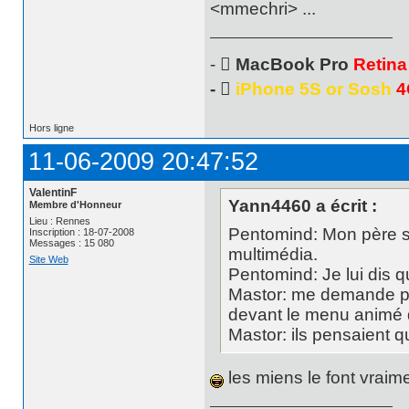
<mmechri> ...
- 
MacBook Pro
Retina
- 
iPhone 5S or Sosh
4
Hors ligne
11-06-2009 20:47:52
ValentinF
Yann4460 a écrit :
Membre d'Honneur
Lieu : Rennes
Pentomind: Mon père s
Inscription : 18-07-2008
Messages : 15 080
multimédia.
Site Web
Pentomind: Je lui dis 
Mastor: me demande pas
devant le menu animé
Mastor: ils pensaient que
les miens le font vraim