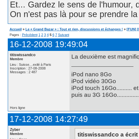
Et... Gardez le sens de l'humour, d
On n'est pas là pour se prendre la t
Accueil
»
Le « Grand Bazar » : Tout et rien, discussions et échanges !
»
[FUN] [
Pages :
Précédent
1
2
3
4
5
6
7
Suivant
16-12-2008 19:49:04
titiswissandco
La deuxième est magnifique
Membre
Lieu : Suisse....exilé à Paris
Inscription : 27-08-2008
Messages : 2 487
iPod nano 8Go
iPod vidéo 30Go
iPod touch 16Go.......... e
puis au 3G 16Go............
Hors ligne
17-12-2008 14:27:49
Zyber
titiswissandco a écrit 
Membre