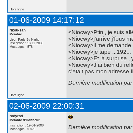
Hors ligne
01-06-2009 14:17:12
rikou-san
<Niocwy>Ptin , je suis all
Membre
<Niocwy>j'arrive j'fous m
Lieu : Paris By Night
Inscription : 18-11-2008
<Niocwy>il me demande
Messages : 578
<Niocwy>je tape ...192...
<Niocwy>Et là surprise , y
<Niocwy>J'ai bien du ref
c'etait pas mon adresse I
Dernière modification par
Hors ligne
02-06-2009 22:00:31
rodyrod
Membre d'Honneur
Inscription : 19-01-2008
Dernière modification pa
Messages : 6 429