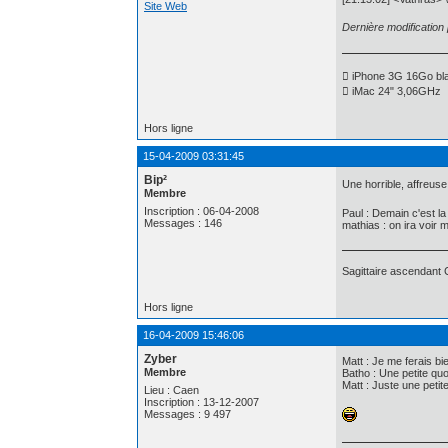
Site Web
Dernière modificatio
 iPhone 3G 16Go blan
 iMac 24" 3,06GHz
Hors ligne
15-04-2009 03:31:45
Bip²
Une horrible, affreuse
Membre
Inscription : 06-04-2008
Paul : Demain c'est la
Messages : 146
mathias : on ira voir 
Sagittaire ascendant
Hors ligne
16-04-2009 15:46:06
Zyber
Matt : Je me ferais bie
Membre
Batho : Une petite quo
Matt : Juste une petit
Lieu : Caen
Inscription : 13-12-2007
Messages : 9 497