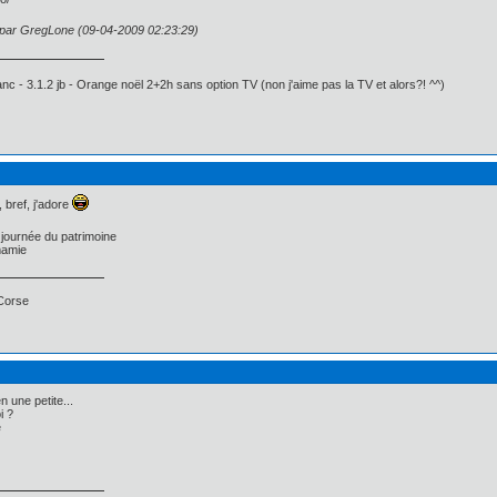
n par GregLone (09-04-2009 02:23:29)
c - 3.1.2 jb - Orange noël 2+2h sans option TV (non j'aime pas la TV et alors?! ^^)
, bref, j'adore
 journée du patrimoine
mamie
 Corse
n une petite...
i ?
e