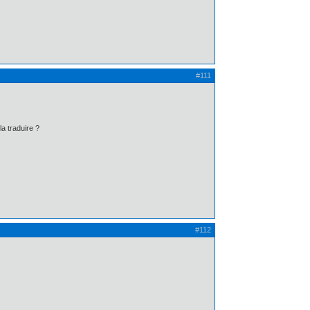
#111
a traduire ?
#112