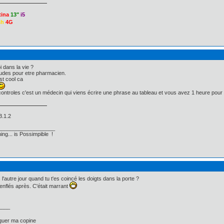
tina
13"
i5
sh
4G
oi dans la vie ?
études pour etre pharmacien.
st cool ca
ontroles c'est un médecin qui viens écrire une phrase au tableau et vous avez 1 heure pour l
3.1.2
___________________
ing... is Possimpible !
 l'autre jour quand tu t'es coincé les doigts dans la porte ?
t enflés après. C'était marrant
____
rguer ma copine