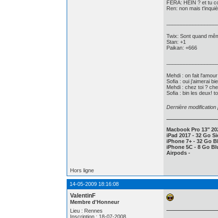
FERA: HEIN ? et tu c
Ren: non mais t'inquiè
_________________
Twix: Sont quand même
Stan: +1
Paikan: +666
_________________
Mehdi : on fait l'amour
Sofia : oui j'aimerai bi
Mehdi : chez toi ? ch
Sofia : bin les deux! t
Dernière modification
Macbook Pro 13" 20
iPad 2017 - 32 Go Si
iPhone 7+ - 32 Go Bl
iPhone 5C - 8 Go Blu
Airpods -
Hors ligne
14-05-2009 18:16:08
ValentinF
Membre d'Honneur
Lieu : Rennes
Inscription : 18-07-2008