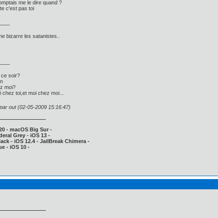
omptais me le dire quand ?
te c'est pas toi
____
 bizarre les satanistes..
____
 ce soir?
en
ez moi?
oi chez toi,et moi chez moi...
 par out (02-05-2009 15:16:47)
20 - macOS Big Sur -
deral Grey - iOS 13 -
ack - iOS 12.4 - JailBreak Chimera -
e - iOS 10 -