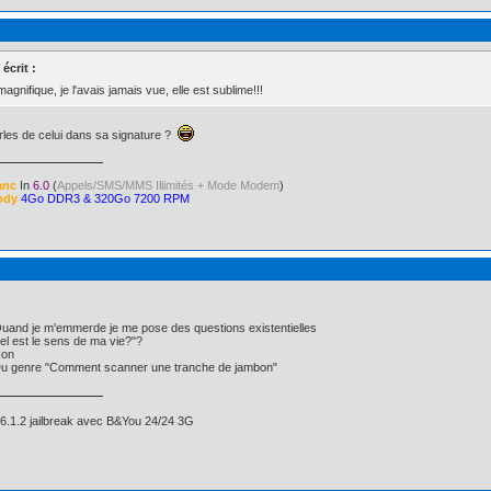
écrit :
gnifique, je l'avais jamais vue, elle est sublime!!!
rles de celui dans sa signature ?
anc
In
6.0
(
Appels/SMS/MMS Illimités + Mode Modem
)
ody
4Go DDR3 & 320Go 7200 RPM
Quand je m'emmerde je me pose des questions existentielles
l est le sens de ma vie?"?
Non
Du genre "Comment scanner une tranche de jambon"
6.1.2 jailbreak avec B&You 24/24 3G