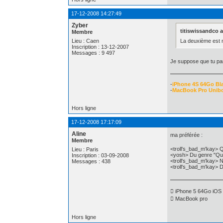
17-12-2008 14:27:49
Zyber
titiswissandco a 
Membre
La deuxième est ma
Lieu : Caen
Inscription : 13-12-2007
Messages : 9 497
Je suppose que tu pa
-
iPhone 4S 64Go Bl
-
MacBook Pro Unib
Hors ligne
17-12-2008 17:17:09
Aline
ma préférée :
Membre
<troll's_bad_m'kay> 
Lieu : Paris
<yosh> Du genre "Que
Inscription : 03-09-2008
<troll's_bad_m'kay> 
Messages : 438
<troll's_bad_m'kay> 
 iPhone 5 64Go iOS 
 MacBook pro
Hors ligne