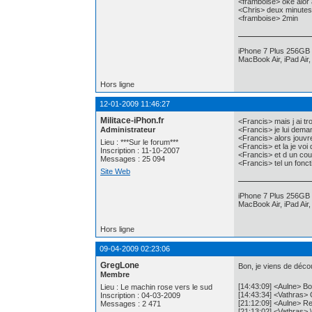
<framboise> oké alor
<Chris> deux minutes
<framboise> 2min
iPhone 7 Plus 256GB 
MacBook Air, iPad Air
Hors ligne
12-01-2009 11:46:27
Militace-iPhon.fr
<Francis> mais j ai tro
Administrateur
<Francis> je lui dema
<Francis> alors jouvr
Lieu : ***Sur le forum***
<Francis> et la je voi
Inscription : 11-10-2007
<Francis> et d un co
Messages : 25 094
<Francis> tel un foncti
Site Web
iPhone 7 Plus 256GB 
MacBook Air, iPad Air
Hors ligne
09-04-2009 02:23:06
GregLone
Bon, je viens de décou
Membre
[14:43:09] <Aulne> Bon
Lieu : Le machin rose vers le sud
[14:43:34] <Vathras> 
Inscription : 04-03-2009
[21:12:09] <Aulne> R
Messages : 2 471
[21:13:02] <Vathras> \