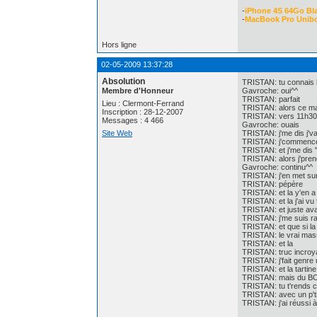
-
iPhone 4S 64Go Bl
-
MacBook Pro Unib
Hors ligne
02-05-2009 13:37:28
Absolution
TRISTAN: tu connais le
Membre d'Honneur
Gavroche: oui^^
TRISTAN: parfait
Lieu : Clermont-Ferrand
TRISTAN: alors ce mat
Inscription : 28-12-2007
TRISTAN: vers 11h30
Messages : 4 466
Gavroche: ouais
Site Web
TRISTAN: j'me dis j'va
TRISTAN: j'commence
TRISTAN: et j'me dis "
TRISTAN: alors j'pren
Gavroche: continu^^
TRISTAN: j'en met sur
TRISTAN: pépère
TRISTAN: et la y'en a 
TRISTAN: et la j'ai vu 
TRISTAN: et juste avan
TRISTAN: j'me suis r
TRISTAN: et que si la
TRISTAN: le vrai mas
TRISTAN: et la
TRISTAN: truc incroy
TRISTAN: j'fait genre
TRISTAN: et la tarti
TRISTAN: mais du B
TRISTAN: tu t'rends 
TRISTAN: avec un p'ti
TRISTAN: j'ai réussi à