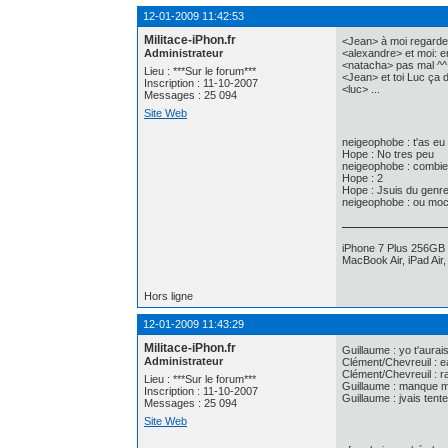
12-01-2009 11:42:53
Militace-iPhon.fr
<Jean> à moi regarde
Administrateur
<alexandre> et moi: e
<natacha> pas mal ^^
Lieu : ***Sur le forum***
<Jean> et toi Luc ça 
Inscription : 11-10-2007
<luc> ...
Messages : 25 094
Site Web
neigeophobe : t'as e
Hope : No tres peu
neigeophobe : combi
Hope : 2
Hope : Jsuis du genr
neigeophobe : ou mo
iPhone 7 Plus 256GB 
MacBook Air, iPad Air
Hors ligne
12-01-2009 11:43:29
Militace-iPhon.fr
Guillaume : yo t'aurai
Administrateur
Clément/Chevreuil : e
Clément/Chevreuil : r
Lieu : ***Sur le forum***
Guillaume : manque mi
Inscription : 11-10-2007
Guillaume : jvais tente
Messages : 25 094
Site Web