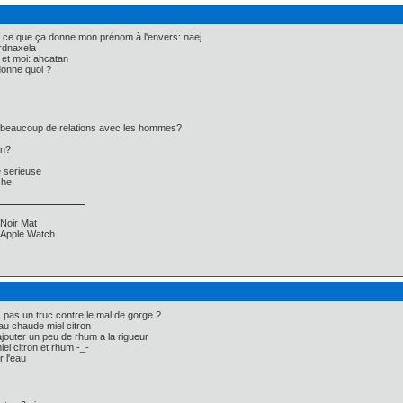
 ce que ça donne mon prénom à l'envers: naej
rdnaxela
 et moi: ahcatan
donne quoi ?
u beaucoup de relations avec les hommes?
en?
e serieuse
che
Noir Mat
, Apple Watch
s pas un truc contre le mal de gorge ?
au chaude miel citron
ajouter un peu de rhum a la rigueur
el citron et rhum -_-
r l'eau