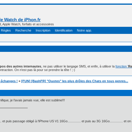
e Watch de iPhon.fr
d, Apple Watch, forfaits et accessoires
Règles
Recherche
Inscription
Identification
Notre app.
opos des autres internautes
, ne pas utiliser le langage SMS, et enfin, à utiliser la
fonction '
Re
ntraction. On n'est pas là pour se prendre la tête ! ;-)
t échanges !
»
[FUN] [BashFR] "Quotes" les plus drôles des Chats en tous genres...
ique, je l'avais jamais vue, elle est sublime!!!
.. et puis passage obligé à l'iPhone US V1 16Go............... et puis au 3G 16Go............... et o