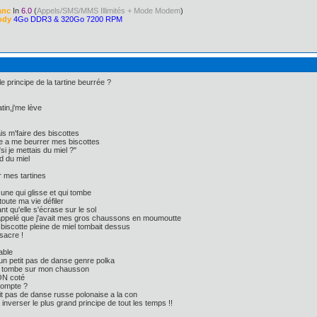
anc
In
6.0
(
Appels/SMS/MMS Illimités + Mode Modem
)
ody
4Go DDR3 & 320Go 7200 RPM
 principe de la tartine beurrée ?
in,j'me lève
is m'faire des biscottes
 a me beurrer mes biscottes
si je mettais du miel ?"
d du miel
 mes tartines
une qui glisse et qui tombe
toute ma vie défiler
t qu'elle s'écrase sur le sol
appelé que j'avait mes gros chaussons en moumoutte
 biscotte pleine de miel tombait dessus
sacre !
able
 un petit pas de danse genre polka
ne tombe sur mon chausson
ON coté
compte ?
t pas de danse russe polonaise a la con
 inverser le plus grand principe de tout les temps !!