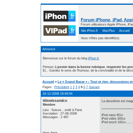
Forum iPhone, iPad, Appl
Forum utilisateurs Apple iPhone, iPa
Site iPhon.fr
MacPlus
Accueil
Vous n'êtes pas identifié(e).
Annonce
Bienvenue sur le forum du blog
iPhon.fr
Pensez à
poster dans la bonne rubrique
,
respecter les pr
Et... Gardez le sens de l'humour, de la convivialité et de la déco
Accueil
»
Le « Grand Bazar » : Tout et rien, discussions e
Pages :
Précédent
1
2
3
4
5
6
7
Suivant
16-12-2008 19:49:04
titiswissandco
La deuxième est magnif
Membre
Lieu : Suisse....exilé à Paris
Inscription : 27-08-2008
iPod nano 8Go
Messages : 2 487
iPod vidéo 30Go
iPod touch 16Go........
Hors ligne