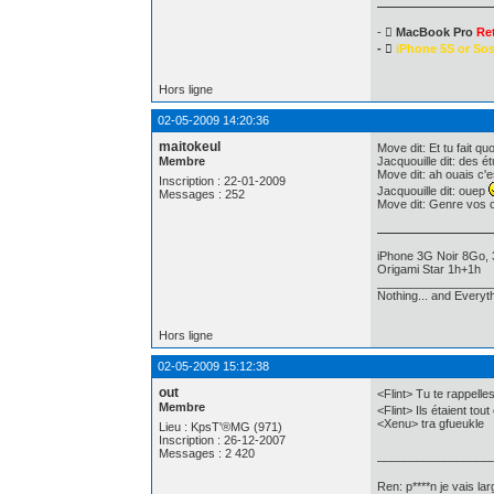
- 
MacBook Pro
Re
- 
iPhone 5S or So
Hors ligne
02-05-2009 14:20:36
maitokeul
Move dit: Et tu fait qu
Membre
Jacquouille dit: des 
Move dit: ah ouais c'e
Inscription : 22-01-2009
Jacquouille dit: ouep
Messages : 252
Move dit: Genre vos c
iPhone 3G Noir 8Go, 
Origami Star 1h+1h
_________________
Nothing... and Everyth
Hors ligne
02-05-2009 15:12:38
out
<Flint> Tu te rappelles
Membre
<Flint> Ils étaient tou
<Xenu> tra gfueukle
Lieu : KpsT'®MG (971)
Inscription : 26-12-2007
Messages : 2 420
_________________
Ren: p****n je vais la