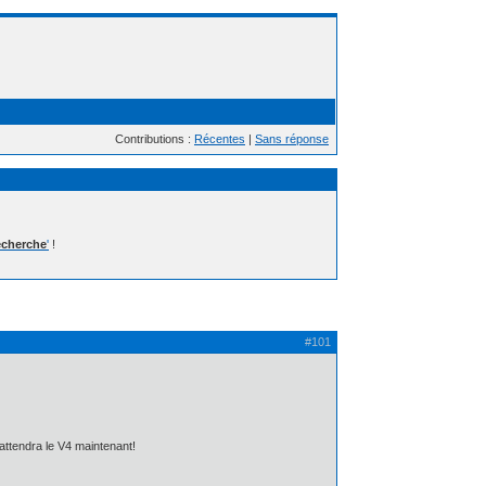
Contributions :
Récentes
|
Sans réponse
cherche
'
!
#101
n attendra le V4 maintenant!