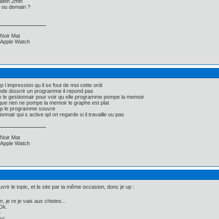
 aten 2min
 ou demain ?
Noir Mat
, Apple Watch
p l impression qu il se fout de moi cette ordi
nde douvrir un programme il repond pas
e le gestionnair pour voir qu elle programme pompe la memoir
 que rien ne pompe la memoir le graphe est plat
up le programme souvre
onnair qui s active qd on regarde si il travaille ou pas
Noir Mat
, Apple Watch
vrir le topic, et le site par la même occasion, donc je up :
, je re je vais aux chiotes...
Ok.
e
o/