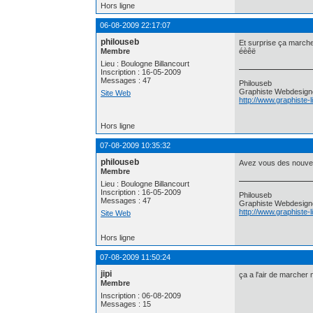
Hors ligne
06-08-2009 22:17:07
philouseb
Et surprise ça march
Membre
éèêë
Lieu : Boulogne Billancourt
Inscription : 16-05-2009
Messages : 47
Philouseb
Graphiste Webdesign
Site Web
http://www.graphiste-
Hors ligne
07-08-2009 10:35:32
philouseb
Avez vous des nouvel
Membre
Lieu : Boulogne Billancourt
Inscription : 16-05-2009
Philouseb
Messages : 47
Graphiste Webdesign
http://www.graphiste-
Site Web
Hors ligne
07-08-2009 11:50:24
jipi
ça a l'air de marcher 
Membre
Inscription : 06-08-2009
Messages : 15