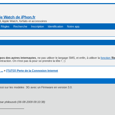
e Watch de iPhon.fr
d, Apple Watch, forfaits et accessoires
Règles
Recherche
Inscription
Identification
Notre app.
opos des autres internautes
, ne pas utiliser le langage SMS, et enfin, à utiliser la
fonction '
Re
ntraction. On n'est pas là pour se prendre la tête ! ;-)
...
»
[TUTO] Perte de la Connexion Internet
ussi sur les modeles 3G avec un Firmware en version 3.0.
 par philouseb (06-08-2009 09:10:38)