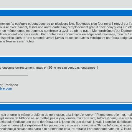
ion j'ai eu Apple et bouygues au tel plusieurs fois. Bouygues s'en fout royal il renvoi sur l
 housse avec aimant, tester une autre carte sim( remplacement gratuit chez bouygues) etc etc...
ne, en même temps ns sommes nombreux a avoir ce pb , c trash. Mon problème c'est légèrem
é la recup auto de mes mails.. Par contre mes connections en edge sont foireuses, mon n97 
ndisponible alors qu'une seconde avant j'avais toutes les barres mindiquant un réseau edge
 une Ferrari sans moteur
 fontionne correctement, mais en 3G le réseau tient pas longtemps !!
er Freelance
libre.com
e nuit encore le même problème de connexion, a la limite d'envoyer l'iPhone contre le mur, mal
i météo de l'iPhone ne se mettait pas a jour, jenleve ma carte sim, lintroduit dans un autre 
kia qui m'indique une perte de réseau et la je me dis que demain je vais incendier de bêtise
t ouvre même plus rapidement les pages que certaines connections 3G de l'iPhone, je regarde c
science je replace ma carte sim a l'intérieur et la, ré-miracle il se connecte sans pb. C lourd 