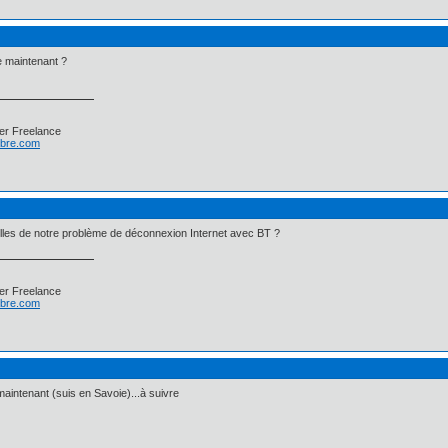
e maintenant ?
er Freelance
libre.com
les de notre problème de déconnexion Internet avec BT ?
er Freelance
libre.com
maintenant (suis en Savoie)...à suivre