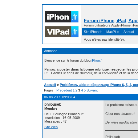
Forum iPhone, iPad, Appl
Forum utilisateurs Apple iPhone, iPa
Site iPhon.fr
MacPlus
Accueil
Vous n'êtes pas identifié(e).
Annonce
Bienvenue sur le forum du blog
iPhon.fr
Pensez à
poster dans la bonne rubrique
,
respecter les pr
Et... Gardez le sens de l'humour, de la convivialité et de la déco
Accueil
»
Problèmes, aide et dépannage iPhone 6, 5, 4, etc 
Pages :
Précédent
1
2
3
4
5
Suivant
06-08-2009 09:08:04
philouseb
Le probleme existe a
Membre
C'est tres aleatoire !
Lieu : Boulogne Billancourt
Inscription : 16-05-2009
Messages : 47
Dernière modification
Site Web
Philouseb