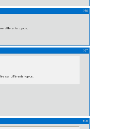
#66
r différents topics.
#67
s sur différents topics.
#68