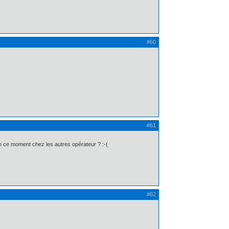
#60
#61
en ce moment chez les autres opérateur ? :-(
#62