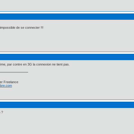
impossible de se connecter !!!
me, par contre en 3G la connexion ne tient pas.
er Freelance
libre.com
m ?