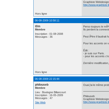
Graphiste Webdesign
http://www.graphiste-
Hors ligne
06-08-2009 10:58:11
t0m
Perso toujours le mÃ
Membre
Ils perdent la conne
Inscription : 01-08-2008
Peut Ãªtre il faudrait
Messages : 36
Pour les accents on v
Édit :
- je suis sur Paris.
- pour les accents c'es
Dernière modification
Hors ligne
06-08-2009 22:15:44
philouseb
Ouai j'ai le même pro
Membre
Lieu : Boulogne Billancourt
Inscription : 16-05-2009
Philouseb
Messages : 47
Graphiste Webdesign
http://www.graphiste-
Site Web