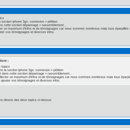
pics
a section iphone 3gs: connexion = pétition
ans cette section dépannage = rassemblement...
cter un maximum d'infos et de témoignages car nous sommes nombreux mais tous éparpillés su
outer vos témoignages et diverses infos.
écrit :
s topics
ns la section iphone 3gs: connexion = pétition
ut dans cette section dépannage = rassemblement...
ollecter un maximum d'infos et de témoignages car nous sommes nombreux mais tous éparpillé
t ajouter vos témoignages et diverses infos.
ens directs des deux topics ci-dessus