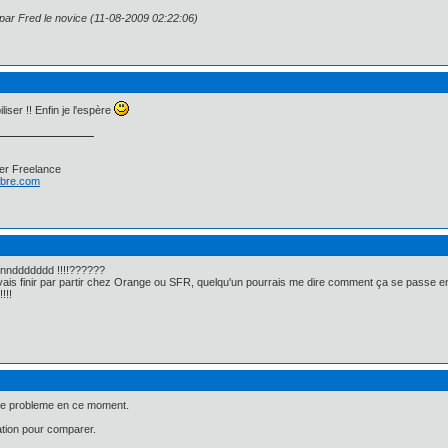
 par Fred le novice (11-08-2009 02:22:06)
liser !! Enfin je l'espère
er Freelance
libre.com
nnddddddd !!!!??????
e vais finir par partir chez Orange ou SFR, quelqu'un pourrais me dire comment ça se passe 
!!!
 de probleme en ce moment.
ation pour comparer.