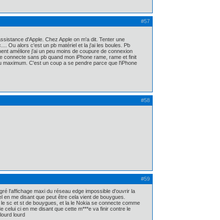
#57
'assistance d'Apple. Chez Apple on m'a dit. Tenter une
. Ou alors c'est un pb matériel et la j'ai les boules. Pb
ent améliore j'ai un peu moins de coupure de connexion
se connecte sans pb quand mon iPhone rame, rame et finit
 au maximum. C'est un coup a se pendre parce que l'iPhone
#58
#59
gré l'affichage maxi du réseau edge impossible d'ouvrir la
tel en me disant que peut être cela vient de bouygues.
s le sc et st de bouygues, et la le Nokia se connecte comme
elui ci en me disant que cette m***e va finir contre le
lourd lourd