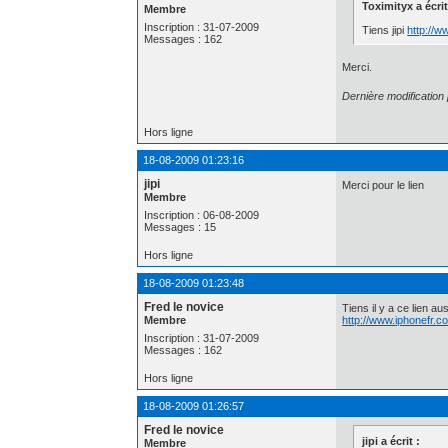
Toximityx a écrit
Membre
Inscription : 31-07-2009
Tiens jipi
http://w
Messages : 162
Merci.
Dernière modification
Hors ligne
18-08-2009 01:23:16
jipi
Merci pour le lien
Membre
Inscription : 06-08-2009
Messages : 15
Hors ligne
18-08-2009 01:23:48
Fred le novice
Tiens il y a ce lien au
Membre
http://www.iphonefr.
Inscription : 31-07-2009
Messages : 162
Hors ligne
18-08-2009 01:26:57
Fred le novice
jipi a écrit :
Membre