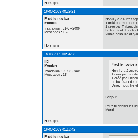
Hors ligne
18-08-2009 00:29:21
Fred le novice
Non il y a 2 autres to
Membre
1 créé par moi dans l
1 créé par Thibaut d
Inscription : 31-07-2009
Le but étant de colle
Messages : 162
Venez nous lire et aj
Hors ligne
18-08-2009 00:54:58
jipi
Fred le novice a 
Membre
Non il y a 2 autre
Inscription : 06-08-2009
1 créé par moi da
Messages : 15
1 créé par Thiba
Le but étant de c
Venez nous lire e
Bonjour
Peux tu donner les li
Merci
Hors ligne
18-08-2009 01:12:42
Fred le novice