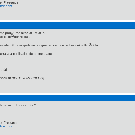
er Freelance
libre.com
ªme problÃ¨me avec 3G et 3Gs.
xion en mÃªme temps.
 harceler BT pour qu'ils se bougent au service technique/multimÃ©dia.
erra a la publication de ce message.
t fait.
 par t0m (06-08-2009 11:00:29)
blème avec les accents ?
er Freelance
libre.com