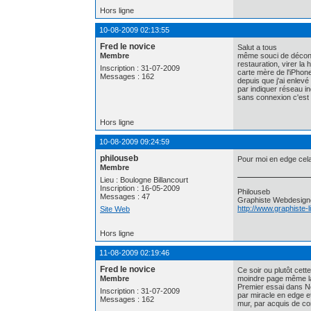
Hors ligne
10-08-2009 02:13:55
Fred le novice
Salut a tous
Membre
même souci de déconnex
restauration, virer la
Inscription : 31-07-2009
carte mère de l'iPho
Messages : 162
depuis que j'ai enlev
par indiquer réseau i
sans connexion c'est
Hors ligne
10-08-2009 09:24:59
philouseb
Pour moi en edge cela
Membre
Lieu : Boulogne Billancourt
Inscription : 16-05-2009
Philouseb
Messages : 47
Graphiste Webdesign
http://www.graphiste-
Site Web
Hors ligne
11-08-2009 02:19:46
Fred le novice
Ce soir ou plutôt cett
Membre
moindre page même lapl
Premier essai dans No
Inscription : 31-07-2009
par miracle en edge e
Messages : 162
mur, par acquis de con