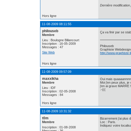
Dernière modification
Hors ligne
11-08-2009 08:11:55
philouseb
Ça va finir par se stabi
Membre
Lieu : Boulogne Billancourt
Inscription : 16-05-2009
Philouseb
Messages : 47
Graphiste Webdesign
Site Web
http://www.graphiste-
Hors ligne
11-08-2009 09:57:09
maxxikha
Oui mais quaaaannnn
Membre
Moi j'en peux plus, j
j'en ai grave MARRE !!
Lieu : IDF
:-(((
Inscription : 02-05-2008
Messages : 84
Hors ligne
11-08-2009 10:31:32
t0m
Bizarrement j'ai plus
Membre
Loc : Paris.
Indiquez votre localis
Inscription : 01-08-2008
Messages : 36