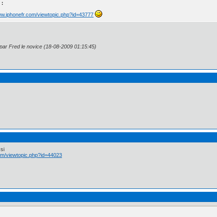
 :
ww.iphonefr.com/viewtopic.php?id=43777
 par Fred le novice (18-08-2009 01:15:45)
ssi
com/viewtopic.php?id=44023