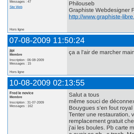
Messages : 47
Philouseb
Site Web
Graphiste Webdesigner 
http://www.graphiste-libr
Hors ligne
07-08-2009 11:50:24
jipi
ça a l'air de marcher main
Membre
Inscription : 06-08-2009
Messages : 15
Hors ligne
10-08-2009 02:13:55
Fred le novice
Salut a tous
Membre
même souci de déconnexion
Inscription : 31-07-2009
Messages : 162
Bouygues s'en fout royal i
Tenter une restauration, v
remplacement gratuit chez
j'ai les boules. Pb car