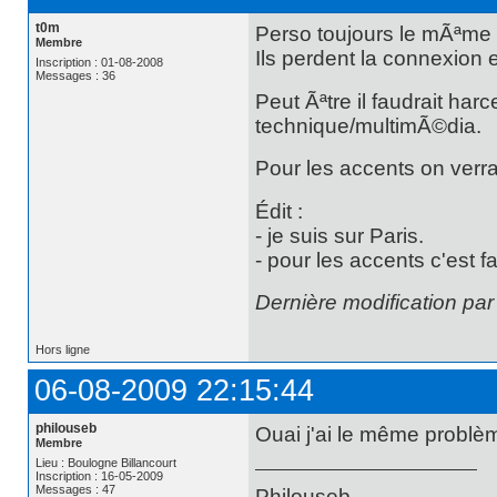
t0m
Perso toujours le mÃªme
Membre
Ils perdent la connexion
Inscription : 01-08-2008
Messages : 36
Peut Ãªtre il faudrait har
technique/multimÃ©dia.
Pour les accents on verra
Édit :
- je suis sur Paris.
- pour les accents c'est fai
Dernière modification pa
Hors ligne
06-08-2009 22:15:44
philouseb
Ouai j'ai le même problè
Membre
Lieu : Boulogne Billancourt
Inscription : 16-05-2009
Messages : 47
Philouseb