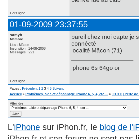
Hors ligne
01-09-2009 23:37:55
samyh
pareil chez moi capte je 
Membre
connécté
Lieu : Mâcon
Inscription : 14-08-2008
localité Mâcon (71)
Messages : 221
iphone 6s 64go or
Hors ligne
Pages :
Précédent
1
2
3
4
5
Suivant
Accueil
»
Problèmes, aide et dépannage iPhone 6, 5, 4, etc ...
»
[TUTO] Perte de 
Atteindre
L'
iPhone
sur iPhon.fr, le
blog de l'
iPhon.fr et son forum ne sont pas 