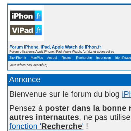
Forum iPhone, iPad, Apple Watch de iPhon.fr
Forum utilisateurs Apple iPhone, iPad, Apple Watch, forfaits et accessoires
Site iPhon.fr
MacPlus
Accueil
Règles
Recherche
Inscription
Identificati
Vous n'êtes pas identifié(e).
Annonce
Bienvenue sur le forum du blog
iP
Pensez à
poster dans la bonne 
autres internautes
, ne pas utilis
fonction '
Recherche
'
!