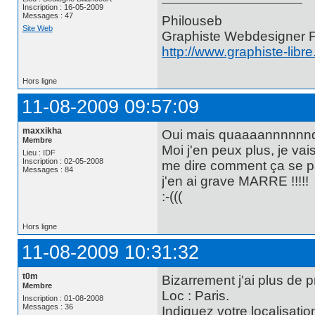
Inscription : 16-05-2009
Messages : 47
Philouseb
Site Web
Graphiste Webdesigner 
http://www.graphiste-libr
Hors ligne
11-08-2009 09:57:09
maxxikha
Oui mais quaaaannnnnnd
Membre
Moi j'en peux plus, je vai
Lieu : IDF
Inscription : 02-05-2008
me dire comment ça se pa
Messages : 84
j'en ai grave MARRE !!!!!
:-(((
Hors ligne
11-08-2009 10:31:32
t0m
Bizarrement j'ai plus de
Membre
Loc : Paris.
Inscription : 01-08-2008
Messages : 36
Indiquez votre localisati