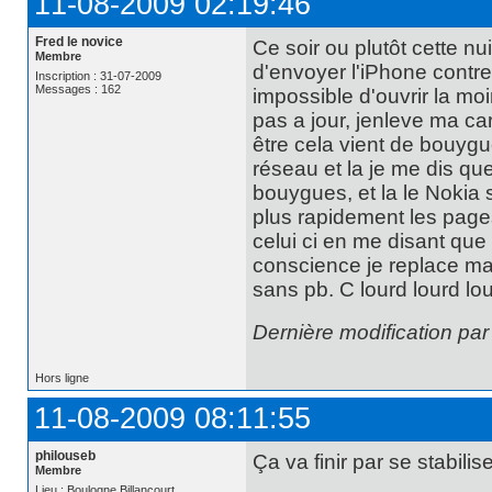
11-08-2009 02:19:46
Fred le novice
Ce soir ou plutôt cette n
Membre
d'envoyer l'iPhone contre
Inscription : 31-07-2009
Messages : 162
impossible d'ouvrir la mo
pas a jour, jenleve ma car
être cela vient de bouyg
réseau et la je me dis que
bouygues, et la le Noki
plus rapidement les page
celui ci en me disant que 
conscience je replace ma c
sans pb. C lourd lourd lo
Dernière modification par
Hors ligne
11-08-2009 08:11:55
philouseb
Ça va finir par se stabilise
Membre
Lieu : Boulogne Billancourt