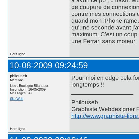
a avoir ce pb , c trash. 
de coupure de connexion 
contre mes connections 
quand mon iPhone rame, ra
qu'une seconde avant j'a
maximum. C'est un coup 
une Ferrari sans moteur
Hors ligne
10-08-2009 09:24:59
philouseb
Pour moi en edge cela fo
Membre
longtemps !!
Lieu : Boulogne Billancourt
Inscription : 16-05-2009
Messages : 47
Site Web
Philouseb
Graphiste Webdesigner 
http://www.graphiste-libr
Hors ligne