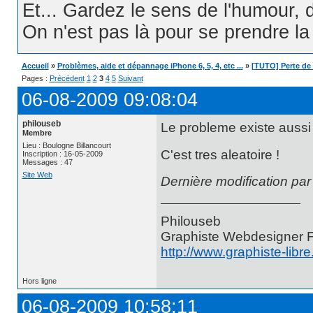
Et... Gardez le sens de l'humour, d
On n'est pas là pour se prendre la t
Accueil
»
Problèmes, aide et dépannage iPhone 6, 5, 4, etc ...
»
[TUTO] Perte de 
Pages :
Précédent
1
2
3
4
5
Suivant
06-08-2009 09:08:04
philouseb
Le probleme existe aussi
Membre
Lieu : Boulogne Billancourt
C'est tres aleatoire !
Inscription : 16-05-2009
Messages : 47
Site Web
Dernière modification pa
Philouseb
Graphiste Webdesigner 
http://www.graphiste-libr
Hors ligne
06-08-2009 10:58:11