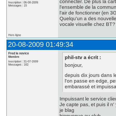
connecter. De plus la car
Inscription : 06-08-2009
Messages : 15
l'ensemble de la commune 
l'air de fonctionner (en 
Quelqu'un a des nouvelle
vocale visuelle chez BT?
Hors ligne
20-08-2009 01:49:34
Fred le novice
phil-stv a écrit :
Membre
Inscription : 31-07-2009
bonjour,
Messages : 162
depuis dix jours dans 
l'on passe en edge, pe
embarassé et impuissant
Impuissant le service cli
Je capte pas, et puis il 
je blag
bienvenue au club