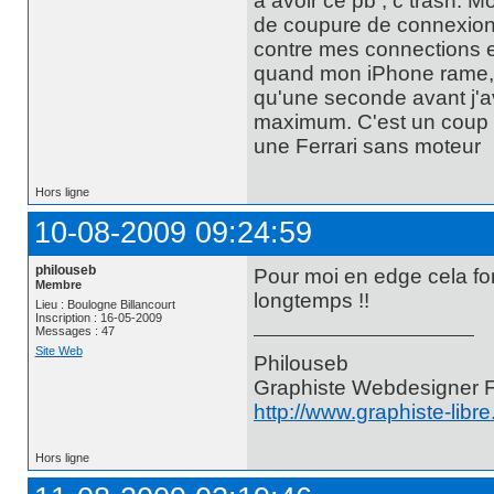
a avoir ce pb , c trash. 
de coupure de connexion 
contre mes connections 
quand mon iPhone rame, ra
qu'une seconde avant j'a
maximum. C'est un coup 
une Ferrari sans moteur
Hors ligne
10-08-2009 09:24:59
philouseb
Pour moi en edge cela fo
Membre
longtemps !!
Lieu : Boulogne Billancourt
Inscription : 16-05-2009
Messages : 47
Site Web
Philouseb
Graphiste Webdesigner 
http://www.graphiste-libr
Hors ligne