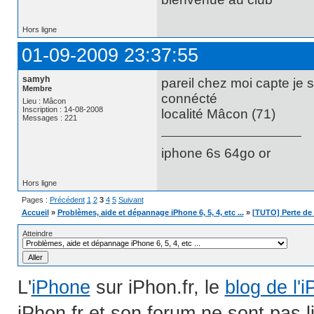
Hors ligne
01-09-2009 23:37:55
samyh
pareil chez moi capte je 
Membre
connécté
Lieu : Mâcon
Inscription : 14-08-2008
localité Mâcon (71)
Messages : 221
iphone 6s 64go or
Hors ligne
Pages :
Précédent
1
2
3
4
5
Suivant
Accueil
»
Problèmes, aide et dépannage iPhone 6, 5, 4, etc ...
»
[TUTO] Perte de 
Atteindre
L'
iPhone
sur iPhon.fr, le
blog de l'
iPhon.fr et son forum ne sont pas 