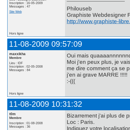
Inscription : 16-05-2009
Messages : 47
Philouseb
Site Web
Graphiste Webdesigner 
http://www.graphiste-libr
Hors ligne
11-08-2009 09:57:09
maxxikha
Oui mais quaaaannnnnnd
Membre
Moi j'en peux plus, je vai
Lieu : IDF
Inscription : 02-05-2008
me dire comment ça se pa
Messages : 84
j'en ai grave MARRE !!!!!
:-(((
Hors ligne
11-08-2009 10:31:32
t0m
Bizarrement j'ai plus de
Membre
Loc : Paris.
Inscription : 01-08-2008
Messages : 36
Indiquez votre localisati