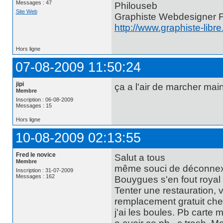
Messages : 47
Philouseb
Site Web
Graphiste Webdesigner 
http://www.graphiste-libr
Hors ligne
07-08-2009 11:50:24
jipi
ça a l'air de marcher main
Membre
Inscription : 06-08-2009
Messages : 15
Hors ligne
10-08-2009 02:13:55
Fred le novice
Salut a tous
Membre
même souci de déconnexion
Inscription : 31-07-2009
Messages : 162
Bouygues s'en fout royal i
Tenter une restauration, v
remplacement gratuit chez
j'ai les boules. Pb car