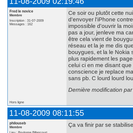
11-08-2009 02:19:46
Fred le novice
Ce soir ou plutôt cette n
Membre
d'envoyer l'iPhone contre
Inscription : 31-07-2009
Messages : 162
impossible d'ouvrir la mo
pas a jour, jenleve ma car
être cela vient de bouyg
réseau et la je me dis que
bouygues, et la le Noki
plus rapidement les page
celui ci en me disant que 
conscience je replace ma c
sans pb. C lourd lourd lo
Dernière modification par
Hors ligne
11-08-2009 08:11:55
philouseb
Ça va finir par se stabilise
Membre
Lieu : Boulogne Billancourt