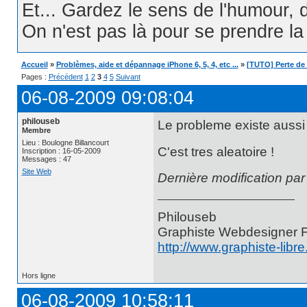
Et... Gardez le sens de l'humour, d
On n'est pas là pour se prendre la t
Accueil
»
Problèmes, aide et dépannage iPhone 6, 5, 4, etc ...
»
[TUTO] Perte de 
Pages :
Précédent
1
2
3
4
5
Suivant
06-08-2009 09:08:04
philouseb
Le probleme existe aussi
Membre
Lieu : Boulogne Billancourt
C'est tres aleatoire !
Inscription : 16-05-2009
Messages : 47
Site Web
Dernière modification pa
Philouseb
Graphiste Webdesigner 
http://www.graphiste-libr
Hors ligne
06-08-2009 10:58:11