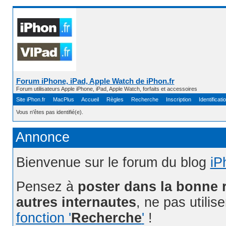
Forum iPhone, iPad, Apple Watch de iPhon.fr
Forum utilisateurs Apple iPhone, iPad, Apple Watch, forfaits et accessoires
Site iPhon.fr
MacPlus
Accueil
Règles
Recherche
Inscription
Identificati
Vous n'êtes pas identifié(e).
Annonce
Bienvenue sur le forum du blog
iP
Pensez à
poster dans la bonne 
autres internautes
, ne pas utilis
fonction '
Recherche
'
!