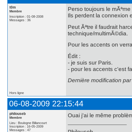
t0m
Perso toujours le mÃªme
Membre
Ils perdent la connexion
Inscription : 01-08-2008
Messages : 36
Peut Ãªtre il faudrait har
technique/multimÃ©dia.
Pour les accents on verra
Édit :
- je suis sur Paris.
- pour les accents c'est fai
Dernière modification pa
Hors ligne
06-08-2009 22:15:44
philouseb
Ouai j'ai le même problè
Membre
Lieu : Boulogne Billancourt
Inscription : 16-05-2009
Messages : 47
Philouseb