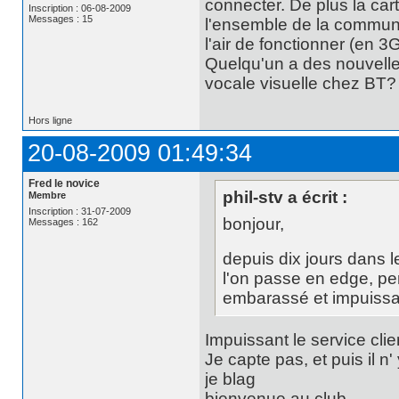
connecter. De plus la car
Inscription : 06-08-2009
Messages : 15
l'ensemble de la commune 
l'air de fonctionner (en 
Quelqu'un a des nouvelle
vocale visuelle chez BT?
Hors ligne
20-08-2009 01:49:34
Fred le novice
phil-stv a écrit :
Membre
Inscription : 31-07-2009
bonjour,
Messages : 162
depuis dix jours dans 
l'on passe en edge, pe
embarassé et impuissant
Impuissant le service cli
Je capte pas, et puis il 
je blag
bienvenue au club