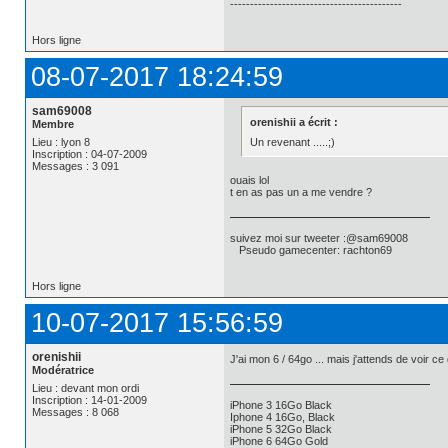
-------------------------------------------
Hors ligne
08-07-2017 18:24:59
sam69008
orenishii a écrit :
Membre
Un revenant .....;)
Lieu : lyon 8
Inscription : 04-07-2009
Messages : 3 091
ouais lol
t en as pas un a me vendre ?
suivez moi sur tweeter :@sam69008
Pseudo gamecenter: rachton69
Hors ligne
10-07-2017 15:56:59
orenishii
J'ai mon 6 / 64go ... mais j'attends de voir ce q
Modératrice
Lieu : devant mon ordi
Inscription : 14-01-2009
iPhone 3 16Go Black
Messages : 8 068
Iphone 4 16Go, Black
iPhone 5 32Go Black
iPhone 6 64Go Gold