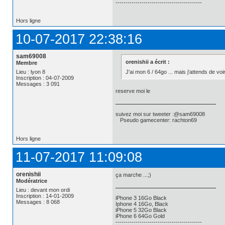
-------------------------------------------
Hors ligne
10-07-2017 22:38:16
sam69008
orenishii a écrit :
Membre
J'ai mon 6 / 64go ... mais j'attends de voir 
Lieu : lyon 8
Inscription : 04-07-2009
Messages : 3 091
reserve moi le
suivez moi sur tweeter :@sam69008
Pseudo gamecenter: rachton69
Hors ligne
11-07-2017 11:09:08
orenishii
ça marche ...;)
Modératrice
Lieu : devant mon ordi
Inscription : 14-01-2009
iPhone 3 16Go Black
Messages : 8 068
Iphone 4 16Go, Black
iPhone 5 32Go Black
iPhone 6 64Go Gold
-------------------------------------------