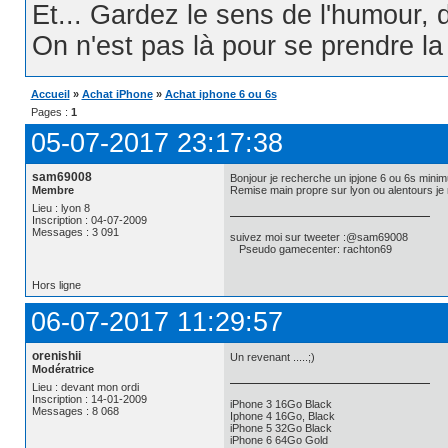
Et... Gardez le sens de l'humour, d
On n'est pas là pour se prendre la t
Accueil
»
Achat iPhone
»
Achat iphone 6 ou 6s
Pages :
1
05-07-2017 23:17:38
sam69008
Bonjour je recherche un ipjone 6 ou 6s mini
Membre
Remise main propre sur lyon ou alentours je
Lieu : lyon 8
Inscription : 04-07-2009
Messages : 3 091
suivez moi sur tweeter :@sam69008
Pseudo gamecenter: rachton69
Hors ligne
06-07-2017 11:29:57
orenishii
Un revenant .....;)
Modératrice
Lieu : devant mon ordi
Inscription : 14-01-2009
iPhone 3 16Go Black
Messages : 8 068
Iphone 4 16Go, Black
iPhone 5 32Go Black
iPhone 6 64Go Gold