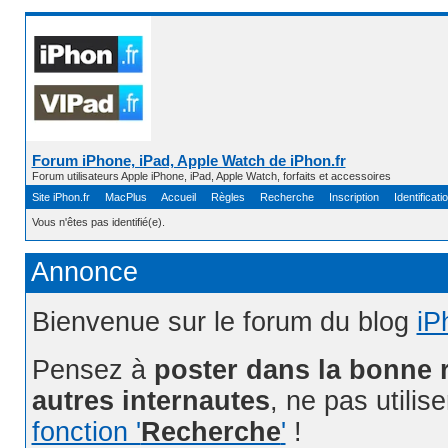
Forum iPhone, iPad, Apple Watch de iPhon.fr
Forum utilisateurs Apple iPhone, iPad, Apple Watch, forfaits et accessoires
Site iPhon.fr
MacPlus
Accueil
Règles
Recherche
Inscription
Identificati
Vous n'êtes pas identifié(e).
Annonce
Bienvenue sur le forum du blog
iP
Pensez à
poster dans la bonne 
autres internautes
, ne pas utilis
fonction '
Recherche
'
!