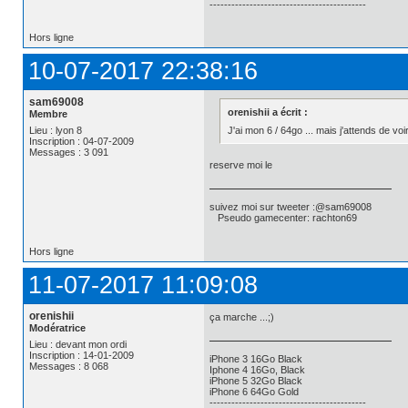
-------------------------------------------
Hors ligne
10-07-2017 22:38:16
sam69008
orenishii a écrit :
Membre
J'ai mon 6 / 64go ... mais j'attends de voir 
Lieu : lyon 8
Inscription : 04-07-2009
Messages : 3 091
reserve moi le
suivez moi sur tweeter :@sam69008
Pseudo gamecenter: rachton69
Hors ligne
11-07-2017 11:09:08
orenishii
ça marche ...;)
Modératrice
Lieu : devant mon ordi
Inscription : 14-01-2009
iPhone 3 16Go Black
Messages : 8 068
Iphone 4 16Go, Black
iPhone 5 32Go Black
iPhone 6 64Go Gold
-------------------------------------------