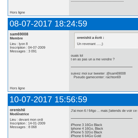
-------------------------------------------
Hors ligne
08-07-2017 18:24:59
sam69008
orenishii a écrit :
Membre
Un revenant .....;)
Lieu : lyon 8
Inscription : 04-07-2009
Messages : 3 091
ouais lol
t en as pas un a me vendre ?
suivez moi sur tweeter :@sam69008
Pseudo gamecenter: rachton69
Hors ligne
10-07-2017 15:56:59
orenishii
J'ai mon 6 / 64go ... mais j'attends de voir ce q
Modératrice
Lieu : devant mon ordi
Inscription : 14-01-2009
iPhone 3 16Go Black
Messages : 8 068
Iphone 4 16Go, Black
iPhone 5 32Go Black
iPhone 6 64Go Gold