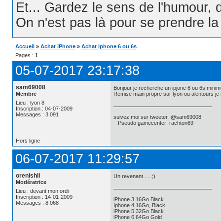
Et... Gardez le sens de l'humour, d
On n'est pas là pour se prendre la t
Accueil
»
Achat iPhone
»
Achat iphone 6 ou 6s
Pages :
1
05-07-2017 23:17:38
sam69008
Bonjour je recherche un ipjone 6 ou 6s mini
Membre
Remise main propre sur lyon ou alentours je
Lieu : lyon 8
Inscription : 04-07-2009
Messages : 3 091
suivez moi sur tweeter :@sam69008
Pseudo gamecenter: rachton69
Hors ligne
06-07-2017 11:29:57
orenishii
Un revenant .....;)
Modératrice
Lieu : devant mon ordi
Inscription : 14-01-2009
iPhone 3 16Go Black
Messages : 8 068
Iphone 4 16Go, Black
iPhone 5 32Go Black
iPhone 6 64Go Gold