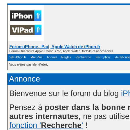
Forum iPhone, iPad, Apple Watch de iPhon.fr
Forum utilisateurs Apple iPhone, iPad, Apple Watch, forfaits et accessoires
Site iPhon.fr
MacPlus
Accueil
Règles
Recherche
Inscription
Identificati
Vous n'êtes pas identifié(e).
Annonce
Bienvenue sur le forum du blog
iP
Pensez à
poster dans la bonne 
autres internautes
, ne pas utilis
fonction '
Recherche
'
!