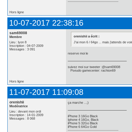
-------------------------------------------
Hors ligne
10-07-2017 22:38:16
sam69008
orenishii a écrit :
Membre
J'ai mon 6 / 64go ... mais j'attends de voir 
Lieu : lyon 8
Inscription : 04-07-2009
Messages : 3 091
reserve moi le
suivez moi sur tweeter :@sam69008
Pseudo gamecenter: rachton69
Hors ligne
11-07-2017 11:09:08
orenishii
ça marche ...;)
Modératrice
Lieu : devant mon ordi
Inscription : 14-01-2009
iPhone 3 16Go Black
Messages : 8 068
Iphone 4 16Go, Black
iPhone 5 32Go Black
iPhone 6 64Go Gold
-------------------------------------------