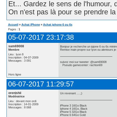
Et... Gardez le sens de l'humour, d
On n'est pas là pour se prendre la t
Accueil
»
Achat iPhone
»
Achat iphone 6 ou 6s
Pages :
1
05-07-2017 23:17:38
sam69008
Bonjour je recherche un ipjone 6 ou 6s mini
Membre
Remise main propre sur lyon ou alentours je
Lieu : lyon 8
Inscription : 04-07-2009
Messages : 3 091
suivez moi sur tweeter :@sam69008
Pseudo gamecenter: rachton69
Hors ligne
06-07-2017 11:29:57
orenishii
Un revenant .....;)
Modératrice
Lieu : devant mon ordi
Inscription : 14-01-2009
iPhone 3 16Go Black
Messages : 8 068
Iphone 4 16Go, Black
iPhone 5 32Go Black
iPhone 6 64Go Gold