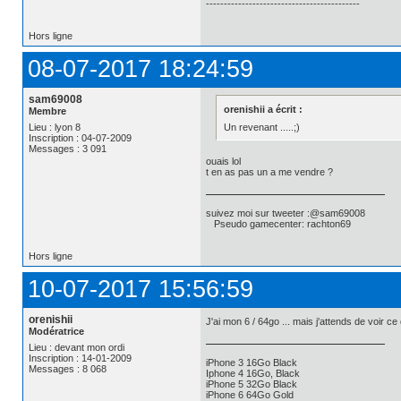
-------------------------------------------
Hors ligne
08-07-2017 18:24:59
sam69008
orenishii a écrit :
Membre
Un revenant .....;)
Lieu : lyon 8
Inscription : 04-07-2009
Messages : 3 091
ouais lol
t en as pas un a me vendre ?
suivez moi sur tweeter :@sam69008
Pseudo gamecenter: rachton69
Hors ligne
10-07-2017 15:56:59
orenishii
J'ai mon 6 / 64go ... mais j'attends de voir ce q
Modératrice
Lieu : devant mon ordi
Inscription : 14-01-2009
iPhone 3 16Go Black
Messages : 8 068
Iphone 4 16Go, Black
iPhone 5 32Go Black
iPhone 6 64Go Gold