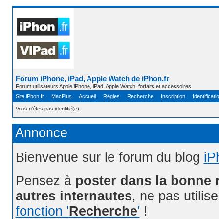
Forum iPhone, iPad, Apple Watch de iPhon.fr
Forum utilisateurs Apple iPhone, iPad, Apple Watch, forfaits et accessoires
Site iPhon.fr
MacPlus
Accueil
Règles
Recherche
Inscription
Identificati
Vous n'êtes pas identifié(e).
Annonce
Bienvenue sur le forum du blog
iP
Pensez à
poster dans la bonne 
autres internautes
, ne pas utilis
fonction '
Recherche
'
!