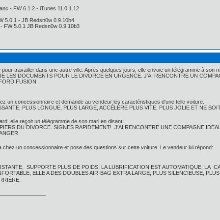
anc - FW 6.1.2 - iTunes 11.0.1.12
FW 5.0.1 - JB Redsn0w 0.9.10b4
i - FW 5.0.1 JB Redsn0w 0.9.10b3
ur travailler dans une autre ville. Après quelques jours, elle envoie un télégramme à son mar
NVOIE LES DOCUMENTS POUR LE DIVORCE EN URGENCE. J'AI RENCONTRE UN COMP
 FORD FUSION
hez un concessionnaire et demande au vendeur les caractéristiques d'une telle voiture.
SSANTE, PLUS LONGUE, PLUS LARGE, ACCÉLÈRE PLUS VITE, PLUS JOLIE ET NE BOI
rd, elle reçoit un télégramme de son mari en disant:
PAPIERS DU DIVORCE. SIGNES RAPIDEMENT! J'AI RENCONTRE UNE COMPAGNE IDÉAL
RANGER
 chez un concessionnaire et pose des questions sur cette voiture. Le vendeur lui répond:
SISTANTE, SUPPORTE PLUS DE POIDS, LA LUBRIFICATION EST AUTOMATIQUE, LA 
NFORTABLE, ELLE A DES DOUBLES AIR-BAG EXTRA LARGE, PLUS SILENCIEUSE, PLU
ARRIÈRE.