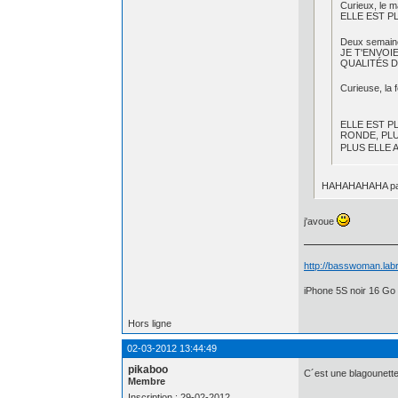
Curieux, le m
ELLE EST P
Deux semaines
JE T'ENVOI
QUALITÉS 
Curieuse, la 
ELLE EST P
RONDE, PLU
PLUS ELLE 
HAHAHAHAHA pa
j'avoue
http://basswoman.labr
iPhone 5S noir 16 Go 
Hors ligne
02-03-2012 13:44:49
pikaboo
C´est une blagounette
Membre
Inscription : 29-02-2012