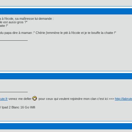
 à l'école, sa maîtresse lui demande :
le est aussi gros ?"
tte !"
du papa dire à maman :" Chérie j'emmène le ptit à l'école et je te bouffe la chatte !"
ute.fr
venez me defier
pour ceux qui veulent rejoindre mon clan c'est ici >>>
http://labru
/ Ipad 2 Blanc 16 Go Wifi