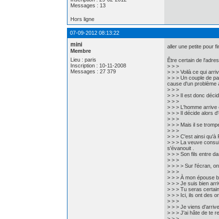
Messages : 13
Hors ligne
07-09-2012 08:13:22
mini
aller une petite pour f
Membre
Lieu : paris
Être certain de l'adress
Inscription : 10-11-2008
> > >
Messages : 27 379
> > > Voilà ce qui arri
> > > Un couple de par
cause d'un problème a
> > >
> > > Il est donc décid
> > >
> > > L'homme arrive 
> > > Il décide alors 
> > >
> > > Mais il se tromp
> > >
> > > C'est ainsi qu'à
> > > La veuve consult
s'évanouit .
> > > Son fils entre d
> > >
> > > > Sur l'écran, o
> > >
> > > À mon épouse b
> > > Je suis bien arri
> > > Tu seras certai
> > > Ici, ils ont de
> > >
> > > Je viens d'arrive
> > > J'ai hâte de te re
> > >