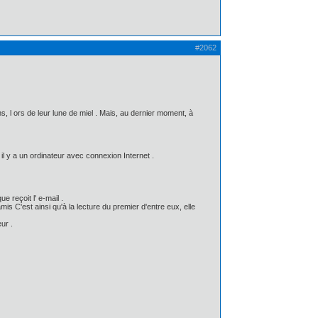
#2062
, l ors de leur lune de miel . Mais, au dernier moment, à
l y a un ordinateur avec connexion Internet .
e reçoit l' e-mail .
is C'est ainsi qu'à la lecture du premier d'entre eux, elle
ur .