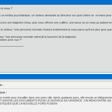
u le seau ?
 un institut psychiatrique, un visiteur demande au directeur sur quel critère on se base pour d
sons une baignoire d'eau, puis nous offrons une cuillère, une tasse ou un seau au patient en 
 le visiteur, "une personne normale choisira évidemment le seau parce qu'il est plus gros que l
eur "une personne normale retirerait le bouchon de la baignoire.
ambre avec vue ?"
t :
crit :
 mutée pour travailler dans une autre ville. Après quelques jours, elle envoie un télégramme 
LAÎT ENVOIE LES DOCUMENTS POUR LE DIVORCE EN URGENCE. J'AI RENCONTRE UN
STIQUES QUE LA NOUVELLE FORD FUSION