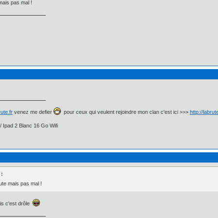
mais pas mal !
ute.fr
venez me defier
pour ceux qui veulent rejoindre mon clan c'est ici >>>
http://labru
/ Ipad 2 Blanc 16 Go Wifi
 :
rute mais pas mal !
s c'est drôle