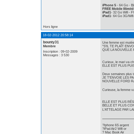
iPhone 5
- 64 Go - Bl
FREE Mobile Illimité
iPad1
- 32 Go Wifi - 
iPad1
- 64 Go 3G/Wif
Hors ligne
18-02-2012 20:58:14
bounty31
Une femme est mutée po
Membre
"S'IL TE PLAÎT E
QUE LA NOUVELLE
Inscription : 09-02-2009
Messages : 3 530
Curieux, le mari va c
ELLE EST PLUS PUI
Deux semaines plus ta
JE T'ENVOIE LES 
NOUVELLE FORD 
Curieuse, la femme va
ELLE EST PLUS RÉ
BELLE ET PLUS CO
L'ATTELAGE PAR L
?Iphone 6S argent
?iPad Air2 Wifi or
? Mac Book Air