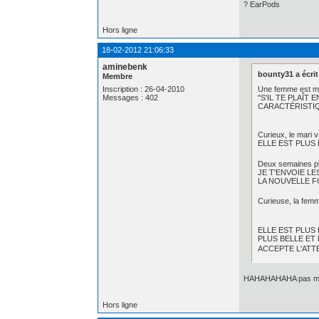
? EarPods
Hors ligne
18-02-2012 21:06:33
aminebenk
bounty31 a écrit
Membre
Une femme est mut
Inscription : 26-04-2010
"S'IL TE PLAÎ
Messages : 402
CARACTÉRISTI
Curieux, le mari 
ELLE EST PLUS
Deux semaines plu
JE T'ENVOIE L
LA NOUVELLE 
Curieuse, la femm
ELLE EST PLUS
PLUS BELLE ET
ACCEPTE L'ATTE
HAHAHAHAHA pas m
Hors ligne