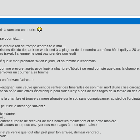
inir la semaine en sourire
e courriel........
ve lorsque l'on se trompe d'adresse e-mail ...
isiens décide de partir en week-end à la plage et de descendre au même hôtel qu'il y a 20 ans
u travail, l a femme ne peut pas prendre son jeudi .
é que le mari prendrait l'avion le jeudi, et sa femme le lendemain .
comme prévu et après avoir loué la chambre d'hôtel, il se rend compte que dans la chambre, i
d'envoyer un courrier à sa femme .
e en écrivant l'adresse .
 Perpignan, une veuve qui vient de rentrer des funérailles de son mari mort d'une crise cardiaqu
e sa boîte aux lettres électronique pour voir s'il n'y a pas de messages de la famille ou des am
ans la chambre et trouve sa mère allongée sur le sol, sans connaissance, au pied de l'ordinate
n peut lire le message suivant :
ien-aimée,
vé .
nement surprise de recevoir de mes nouvelles maintenant et de cette manière .
s ordinateurs et tu peux envoyer des messages à ceux que tu aimes .
r et j'ai vérifié que tout était prêt pour ton arrivée, demain vendredi .
voir .