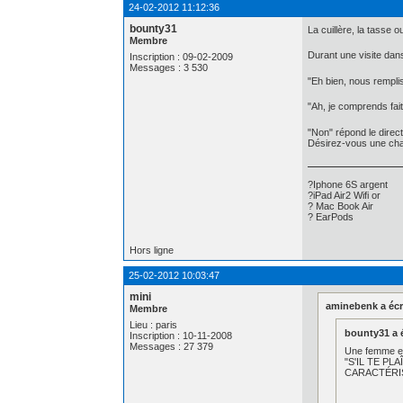
24-02-2012 11:12:36
bounty31
La cuillère, la tasse o
Membre
Durant une visite dans
Inscription : 09-02-2009
Messages : 3 530
"Eh bien, nous remplis
"Ah, je comprends fait
"Non" répond le direct
Désirez-vous une ch
?Iphone 6S argent
?iPad Air2 Wifi or
? Mac Book Air
? EarPods
Hors ligne
25-02-2012 10:03:47
mini
aminebenk a écri
Membre
Lieu : paris
bounty31 a é
Inscription : 10-11-2008
Messages : 27 379
Une femme est
"S'IL TE P
CARACTÉRI