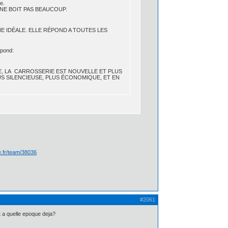
e.
 NE BOIT PAS BEAUCOUP.
E IDÉALE. ELLE RÉPOND A TOUTES LES
épond:
E, LA CARROSSERIE EST NOUVELLE ET PLUS
US SILENCIEUSE, PLUS ÉCONOMIQUE, ET EN
te.fr/team/38036
#2061
t a quelle epoque deja?