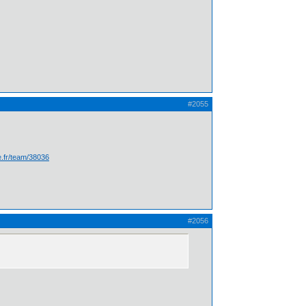
#2055
te.fr/team/38036
#2056