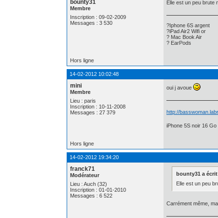
bounty31
Elle est un peu brute 
Membre
Inscription : 09-02-2009
Messages : 3 530
?Iphone 6S argent
?iPad Air2 Wifi or
? Mac Book Air
? EarPods
Hors ligne
14-02-2012 10:02:48
mini
oui j avoue
Membre
Lieu : paris
Inscription : 10-11-2008
http://basswoman.labr
Messages : 27 379
iPhone 5S noir 16 Go 
Hors ligne
14-02-2012 19:34:20
franck71
bounty31 a écrit
Modérateur
Elle est un peu b
Lieu : Auch (32)
Inscription : 01-01-2010
Messages : 6 522
Carrément même, mai