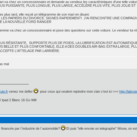
ari va chez un concessionnaire et demande au vendeur les caractéristiques d'une telle voitur
LUS PUISSANTE, PLUS LONGUE, PLUS LARGE, ACCÉLÈRE PLUS VITE, PLUS JOLIE ET
 plus tard, elle reçoit un télégramme de son mari en disant:
E LES PAPIERS DU DIVORCE. SIGNES RAPIDEMENT! J'AI RENCONTRE UNE COMPAGN
DE LA NOUVELLE FORD RANGER
femme va chez un concessionnaire et pose des questions sur cette voiture. Le vendeur lui r
LUS RÉSISTANTE, SUPPORTE PLUS DE POIDS, LA LUBRIFICATION EST AUTOMATIQU
S BELLE ET PLUS CONFORTABLE, ELLE A DES DOUBLES AIR-BAG EXTRA LARGE, PL
ACCEPTE L'ATTELAGE PAR LARRIÈRE.
s mal
ute.fr
venez me defier
pour ceux qui veulent rejoindre mon clan c'est ici >>>
http://labru
/ Ipad 2 Blanc 16 Go Wifi
 financée par l´industrie de l´automobile?
Et puis "elle envoie un telegraphe" Woow, on es