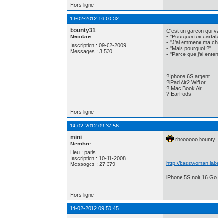
Hors ligne
13-02-2012 16:00:32
bounty31
C'est un garçon qui va
Membre
- "Pourquoi ton cartab
- "J'ai emmené ma cha
Inscription : 09-02-2009
- "Mais pourquoi ?"
Messages : 3 530
- "Parce que j'ai enten
?Iphone 6S argent
?iPad Air2 Wifi or
? Mac Book Air
? EarPods
Hors ligne
14-02-2012 09:37:56
mini
rhoooooo bounty
Membre
Lieu : paris
Inscription : 10-11-2008
http://basswoman.labr
Messages : 27 379
iPhone 5S noir 16 Go 
Hors ligne
14-02-2012 09:50:45