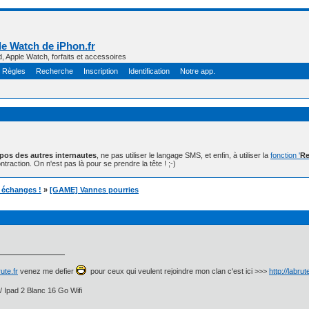
e Watch de iPhon.fr
d, Apple Watch, forfaits et accessoires
Règles
Recherche
Inscription
Identification
Notre app.
opos des autres internautes
, ne pas utiliser le langage SMS, et enfin, à utiliser la
fonction '
Re
ntraction. On n'est pas là pour se prendre la tête ! ;-)
t échanges !
»
[GAME] Vannes pourries
ute.fr
venez me defier
pour ceux qui veulent rejoindre mon clan c'est ici >>>
http://labru
/ Ipad 2 Blanc 16 Go Wifi