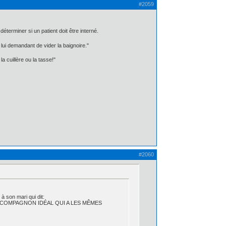
#2059
éterminer si un patient doit être interné.
lui demandant de vider la baignoire."
a cuillère ou la tasse!"
#2060
à son mari qui dit:
 COMPAGNON IDÉAL QUI A LES MÊMES