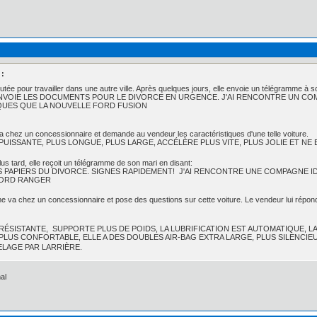
 :
ée pour travailler dans une autre ville. Après quelques jours, elle envoie un télégramme à son
T ENVOIE LES DOCUMENTS POUR LE DIVORCE EN URGENCE. J'AI RENCONTRE UN CO
QUES QUE LA NOUVELLE FORD FUSION
va chez un concessionnaire et demande au vendeur les caractéristiques d'une telle voiture.
 PUISSANTE, PLUS LONGUE, PLUS LARGE, ACCÉLÈRE PLUS VITE, PLUS JOLIE ET NE
s tard, elle reçoit un télégramme de son mari en disant:
ES PAPIERS DU DIVORCE. SIGNES RAPIDEMENT! J'AI RENCONTRE UNE COMPAGNE I
FORD RANGER
e va chez un concessionnaire et pose des questions sur cette voiture. Le vendeur lui répon
 RÉSISTANTE, SUPPORTE PLUS DE POIDS, LA LUBRIFICATION EST AUTOMATIQUE, 
 PLUS CONFORTABLE, ELLE A DES DOUBLES AIR-BAG EXTRA LARGE, PLUS SILENCIE
LAGE PAR LARRIÈRE.
al