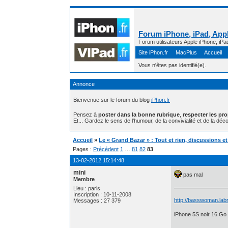
Forum iPhone, iPad, Appl
Forum utilisateurs Apple iPhone, iPa
Site iPhon.fr
MacPlus
Accueil
Vous n'êtes pas identifié(e).
Annonce
Bienvenue sur le forum du blog
iPhon.fr
Pensez à
poster dans la bonne rubrique
,
respecter les pr
Et... Gardez le sens de l'humour, de la convivialité et de la déco
Accueil
»
Le « Grand Bazar » : Tout et rien, discussions e
Pages :
Précédent
1
…
81
82
83
13-02-2012 15:14:48
mini
pas mal
Membre
Lieu : paris
Inscription : 10-11-2008
http://basswoman.labr
Messages : 27 379
iPhone 5S noir 16 Go 