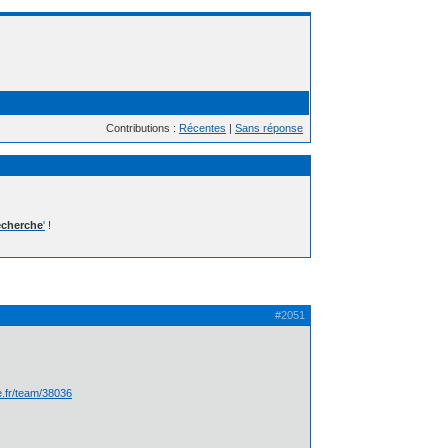
Contributions :
Récentes
|
Sans réponse
cherche
'
!
#2051
te.fr/team/38036