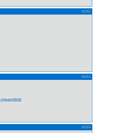
#2052
#2053
te.fr/team/38036
#2054