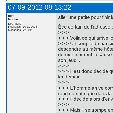
07-09-2012 08:13:22
mini
aller une petite pour fini
Membre
Lieu : paris
Être certain de l'adresse cou
Inscription : 10-11-2008
Messages : 27 379
> > >
> > > Voilà ce qui arrive 
> > > Un couple de parisi
descendre au même hôtel q
dernier moment, à cause 
son jeudi .
> > >
> > > Il est donc décidé q
lendemain .
> > >
> > > L'homme arrive comm
rend compte que dans la c
> > > Il décide alors d'en
> > >
> > > Mais il se trompe en