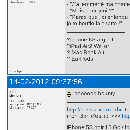
Messages : 3 530
- "J'ai emmené ma chatte 
- "Mais pourquoi ?"
- "Parce que j'ai entendu
je te bouffe la chatte !"
?Iphone 6S argent
?iPad Air2 Wifi or
? Mac Book Air
? EarPods
Hors ligne
14-02-2012 09:37:56
mini
rhoooooo bounty
Membre
Lieu : paris
Inscription : 10-11-2008
Messages : 27 379
http://basswoman.labrute.
mon clan c'est ici >>>
htt
iPhone 5S noir 16 Go / Ip