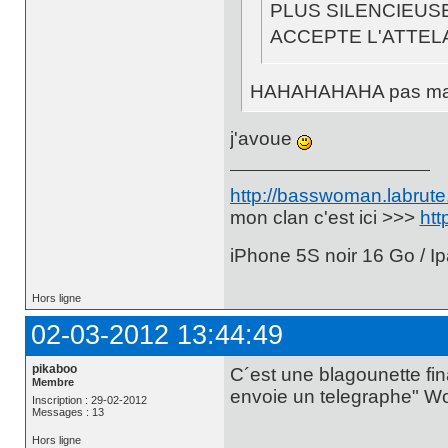
PLUS SILENCIEUS
ACCEPTE L'ATTELA
HAHAHAHAHA pas ma
j'avoue
http://basswoman.labrute.
mon clan c'est ici >>>
htt
iPhone 5S noir 16 Go / Ip
Hors ligne
02-03-2012 13:44:49
pikaboo
C´est une blagounette fin
Membre
envoie un telegraphe" Wo
Inscription : 29-02-2012
Messages : 13
Hors ligne