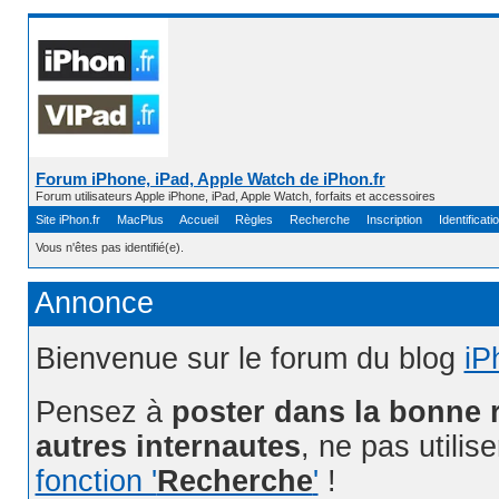
Forum iPhone, iPad, Apple Watch de iPhon.fr
Forum utilisateurs Apple iPhone, iPad, Apple Watch, forfaits et accessoires
Site iPhon.fr
MacPlus
Accueil
Règles
Recherche
Inscription
Identificati
Vous n'êtes pas identifié(e).
Annonce
Bienvenue sur le forum du blog
iP
Pensez à
poster dans la bonne 
autres internautes
, ne pas utilis
fonction '
Recherche
'
!