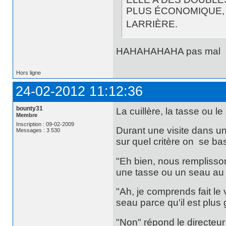
PLUS ÉCONOMIQUE, 
LARRIÈRE.
HAHAHAHAHA pas mal
Hors ligne
24-02-2012 11:12:36
bounty31
La cuillère, la tasse ou l
Membre
Inscription : 09-02-2009
Durant une visite dans un
Messages : 3 530
sur quel critère on se bas
"Eh bien, nous remplisson
une tasse ou un seau au p
"Ah, je comprends fait le
seau parce qu'il est plus 
"Non" répond le directeur