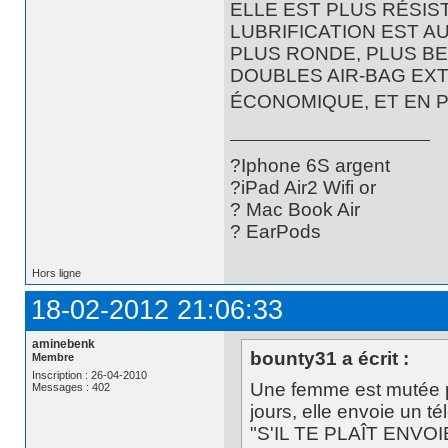
ELLE EST PLUS RÉSIS
LUBRIFICATION EST A
PLUS RONDE, PLUS BE
DOUBLES AIR-BAG EXT
ÉCONOMIQUE, ET EN P
?Iphone 6S argent
?iPad Air2 Wifi or
? Mac Book Air
? EarPods
Hors ligne
18-02-2012 21:06:33
aminebenk
bounty31 a écrit :
Membre
Inscription : 26-04-2010
Une femme est mutée po
Messages : 402
jours, elle envoie un t
"S'IL TE PLAÎT ENV