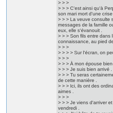
> > >
> > > C'est ainsi qu'à Per
son mari mort d'une crise 
> > > La veuve consulte sa
messages de la famille ou
eux, elle s'évanouit .
> > > Son fils entre dans
connaissance, au pied de 
> > >
> > > > Sur l'écran, on pe
> > >
> > > À mon épouse bien
> > > Je suis bien arrivé .
> > > Tu seras certainem
de cette manière .
> > > Ici, ils ont des or
aimes .
> > >
> > > Je viens d'arriver et
vendredi .