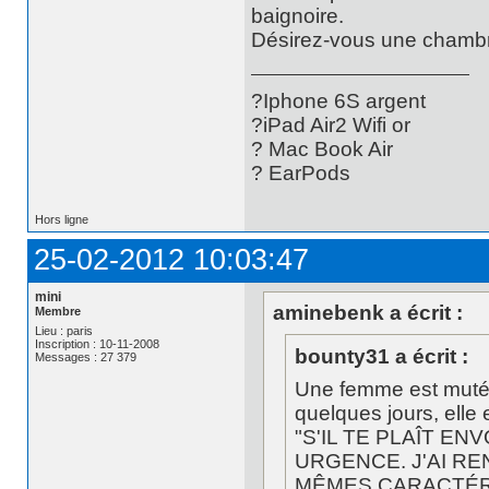
baignoire.
Désirez-vous une chambr
?Iphone 6S argent
?iPad Air2 Wifi or
? Mac Book Air
? EarPods
Hors ligne
25-02-2012 10:03:47
mini
aminebenk a écrit :
Membre
Lieu : paris
Inscription : 10-11-2008
bounty31 a écrit :
Messages : 27 379
Une femme est mutée 
quelques jours, elle
"S'IL TE PLAÎT E
URGENCE. J'AI R
MÊMES CARACTÉR