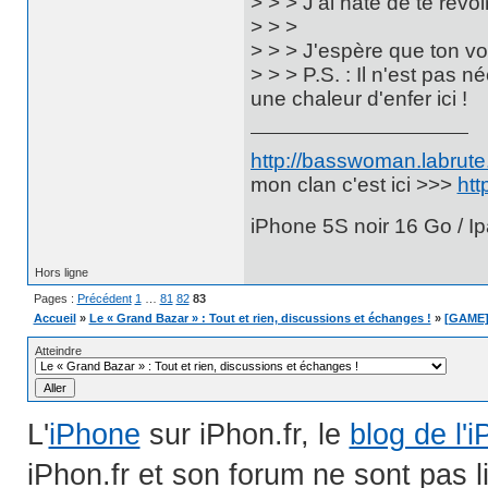
> > > J'ai hâte de te revoir
> > >
> > > J'espère que ton v
> > > P.S. : Il n'est pas 
une chaleur d'enfer ici !
http://basswoman.labrute.
mon clan c'est ici >>>
htt
iPhone 5S noir 16 Go / Ip
Hors ligne
Pages :
Précédent
1
…
81
82
83
Accueil
»
Le « Grand Bazar » : Tout et rien, discussions et échanges !
»
[GAME]
Atteindre
L'
iPhone
sur iPhon.fr, le
blog de l'
iPhon.fr et son forum ne sont pas 