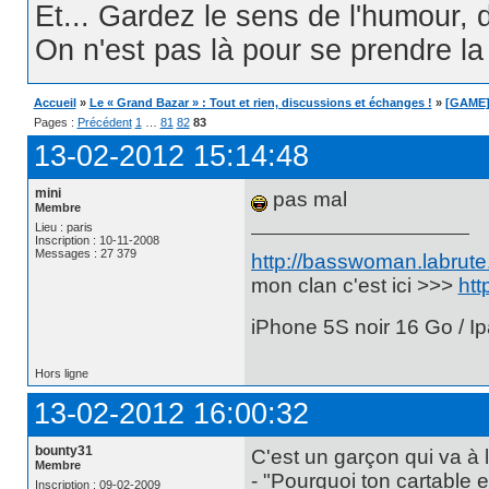
Et... Gardez le sens de l'humour, d
On n'est pas là pour se prendre la t
Accueil
»
Le « Grand Bazar » : Tout et rien, discussions et échanges !
»
[GAME]
Pages :
Précédent
1
…
81
82
83
13-02-2012 15:14:48
mini
pas mal
Membre
Lieu : paris
Inscription : 10-11-2008
Messages : 27 379
http://basswoman.labrute.
mon clan c'est ici >>>
htt
iPhone 5S noir 16 Go / Ip
Hors ligne
13-02-2012 16:00:32
bounty31
C'est un garçon qui va à 
Membre
- "Pourquoi ton cartable e
Inscription : 09-02-2009