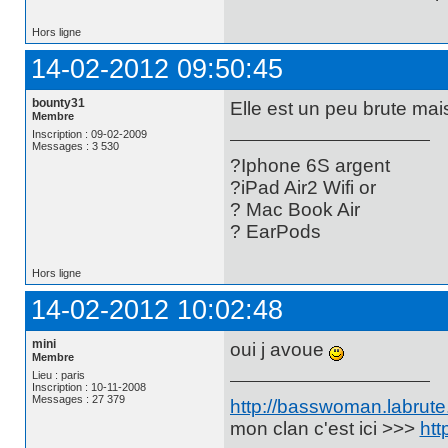
Hors ligne
14-02-2012 09:50:45
bounty31
Elle est un peu brute mai
Membre
Inscription : 09-02-2009
Messages : 3 530
?Iphone 6S argent
?iPad Air2 Wifi or
? Mac Book Air
? EarPods
Hors ligne
14-02-2012 10:02:48
mini
oui j avoue
Membre
Lieu : paris
Inscription : 10-11-2008
Messages : 27 379
http://basswoman.labrute.
mon clan c'est ici >>>
htt