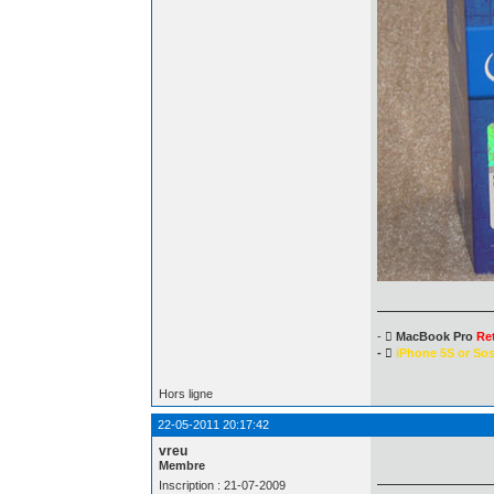
- 
MacBook Pro
Re
- 
iPhone 5S or So
Hors ligne
22-05-2011 20:17:42
vreu
Membre
Inscription : 21-07-2009