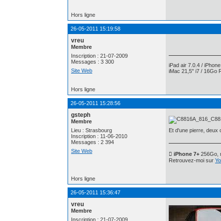
Hors ligne
26-05-2011 15:19:58
vreu
Membre
Inscription : 21-07-2009
Messages : 3 300
iPad air 7.0.4 / iPhon
Site Web
iMac 21,5" i7 / 16Go 
Hors ligne
26-05-2011 15:28:56
gsteph
Membre
Lieu : Strasbourg
Et d'une pierre, deux
Inscription : 11-06-2010
Messages : 2 394
Site Web
 iPhone 7+
256Go, n
Retrouvez-moi sur
Yo
Hors ligne
26-05-2011 15:36:47
vreu
Membre
Inscription : 21-07-2009