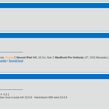
oir,
Orange
 Nouvel iPad
Wifi, 16 Go, Noir
 MacBook Pro Unibody
13", OSX Mountain L
utube
/
SoundCloud
e 4 5.0.1
Ram /ssd crucial m4/ 10.6.8 - Hackintosh MSI wind 10.6.6