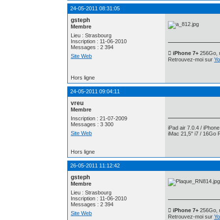
24-05-2011 08:31:05
gsteph
Membre
Lieu : Strasbourg
Inscription : 11-06-2010
Messages : 2 394
 iPhone 7+
256Go, n
Site Web
Retrouvez-moi sur
Yo
Hors ligne
24-05-2011 09:04:11
vreu
Membre
Inscription : 21-07-2009
Messages : 3 300
iPad air 7.0.4 / iPhon
Site Web
iMac 21,5" i7 / 16Go 
Hors ligne
26-05-2011 11:12:42
gsteph
Membre
Lieu : Strasbourg
Inscription : 11-06-2010
Messages : 2 394
 iPhone 7+
256Go, n
Site Web
Retrouvez-moi sur
Yo