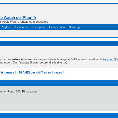
e Watch de iPhon.fr
d, Apple Watch, forfaits et accessoires
Règles
Recherche
Inscription
Identification
Notre app.
opos des autres internautes
, ne pas utiliser le langage SMS, et enfin, à utiliser la
fonction '
Re
ntraction. On n'est pas là pour se prendre la tête ! ;-)
t échanges !
»
[GAME] Les chiffres en Images !