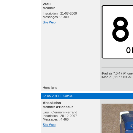
vreu
Membre
Inscription : 21-07-2009
Messages : 3 300
Site Web
iPad air 7.0.4 / iPhon
iMac 21,5" i7 / 16Go 
Hors ligne
22-05-2011 19:48:34
Absolution
Membre d'Honneur
Lieu : Clermont-Ferrand
Inscription : 28-12-2007
Messages : 4 466
Site Web