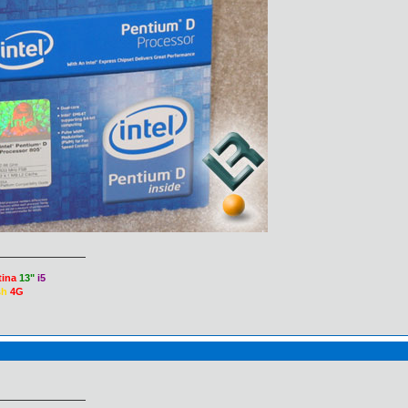
tina
13"
i5
sh
4G