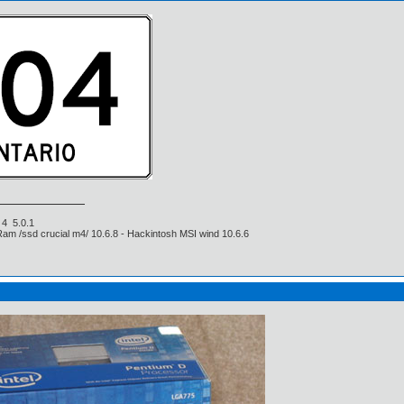
e 4 5.0.1
Ram /ssd crucial m4/ 10.6.8 - Hackintosh MSI wind 10.6.6