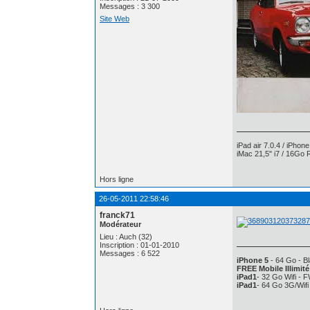
Messages : 3 300
Site Web
iPad air 7.0.4 / iPhon
iMac 21,5" i7 / 16Go 
Hors ligne
26-05-2011 22:58:46
franck71
Modérateur
Lieu : Auch (32)
Inscription : 01-01-2010
Messages : 6 522
iPhone 5
- 64 Go - Bl
FREE Mobile Illimité
iPad1
- 32 Go Wifi - 
iPad1
- 64 Go 3G/Wif