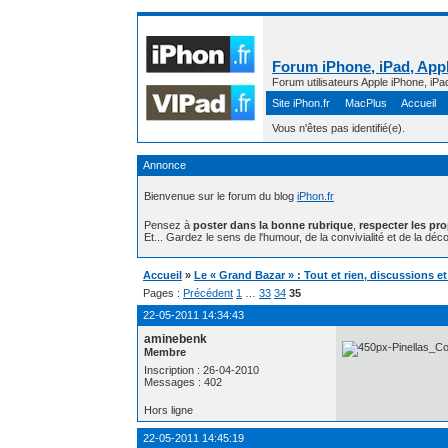
Forum iPhone, iPad, Appl
Forum utilisateurs Apple iPhone, iPa
Site iPhon.fr
MacPlus
Accueil
Vous n'êtes pas identifié(e).
Annonce
Bienvenue sur le forum du blog
iPhon.fr
Pensez à
poster dans la bonne rubrique
,
respecter les pr
Et... Gardez le sens de l'humour, de la convivialité et de la déco
Accueil
»
Le « Grand Bazar » : Tout et rien, discussions e
Pages :
Précédent
1
…
33
34
35
22-05-2011 14:34:43
aminebenk
Membre
Inscription : 26-04-2010
Messages : 402
Hors ligne
22-05-2011 14:45:19