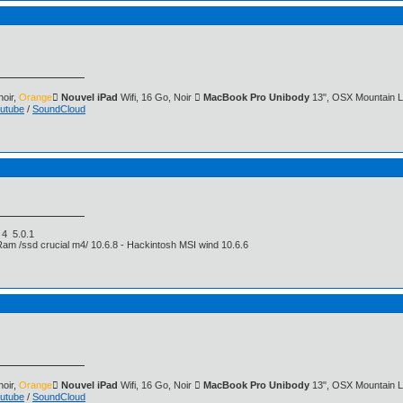
oir,
Orange
 Nouvel iPad
Wifi, 16 Go, Noir
 MacBook Pro Unibody
13", OSX Mountain L
utube
/
SoundCloud
e 4 5.0.1
Ram /ssd crucial m4/ 10.6.8 - Hackintosh MSI wind 10.6.6
oir,
Orange
 Nouvel iPad
Wifi, 16 Go, Noir
 MacBook Pro Unibody
13", OSX Mountain L
utube
/
SoundCloud