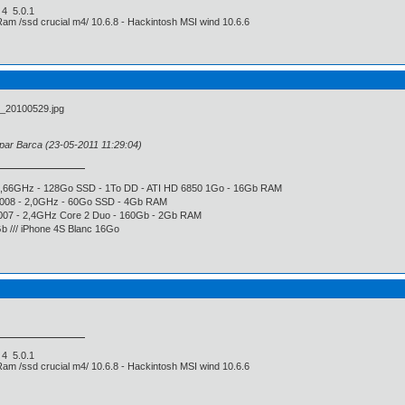
e 4 5.0.1
Ram /ssd crucial m4/ 10.6.8 - Hackintosh MSI wind 10.6.6
 par Barca (23-05-2011 11:29:04)
2,66GHz - 128Go SSD - 1To DD - ATI HD 6850 1Go - 16Gb RAM
008 - 2,0GHz - 60Go SSD - 4Gb RAM
007 - 2,4GHz Core 2 Duo - 160Gb - 2Gb RAM
 /// iPhone 4S Blanc 16Go
e 4 5.0.1
Ram /ssd crucial m4/ 10.6.8 - Hackintosh MSI wind 10.6.6