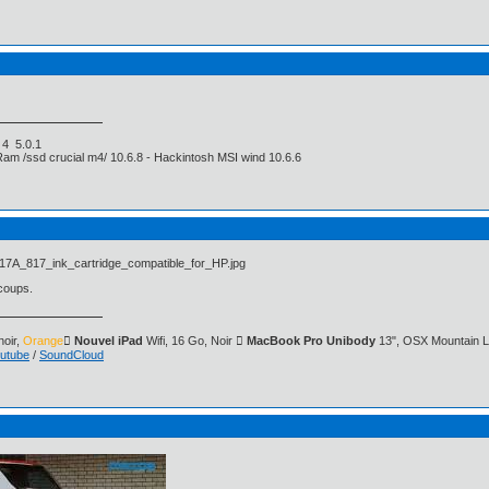
e 4 5.0.1
Ram /ssd crucial m4/ 10.6.8 - Hackintosh MSI wind 10.6.6
 coups.
oir,
Orange
 Nouvel iPad
Wifi, 16 Go, Noir
 MacBook Pro Unibody
13", OSX Mountain L
utube
/
SoundCloud