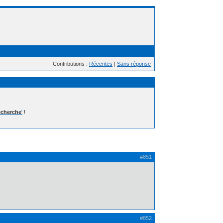
Contributions :
Récentes
|
Sans réponse
cherche
'
!
#851
#852