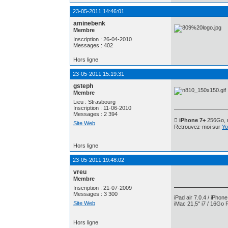
23-05-2011 14:46:01
aminebenk
Membre
Inscription : 26-04-2010
Messages : 402
Hors ligne
23-05-2011 15:19:31
gsteph
Membre
Lieu : Strasbourg
Inscription : 11-06-2010
Messages : 2 394
 iPhone 7+
256Go, n
Site Web
Retrouvez-moi sur
Yo
Hors ligne
23-05-2011 19:48:02
vreu
Membre
Inscription : 21-07-2009
Messages : 3 300
iPad air 7.0.4 / iPhon
Site Web
iMac 21,5" i7 / 16Go 
Hors ligne