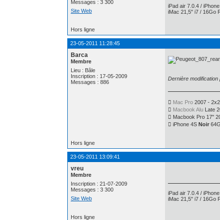
Messages : 3 300
iPad air 7.0.4 / iPhon
Site Web
iMac 21,5" i7 / 16Go 
Hors ligne
23-05-2011 11:28:45
Barca
Membre
Lieu : Bâle
Inscription : 17-05-2009
Dernière modification
Messages : 886

Mac Pro
2007 - 2x

Macbook Alu
Late 2
 Macbook Pro 17" 2
 iPhone 4S
Noir
64Gb
Hors ligne
23-05-2011 13:09:41
vreu
Membre
Inscription : 21-07-2009
Messages : 3 300
iPad air 7.0.4 / iPhon
Site Web
iMac 21,5" i7 / 16Go 
Hors ligne