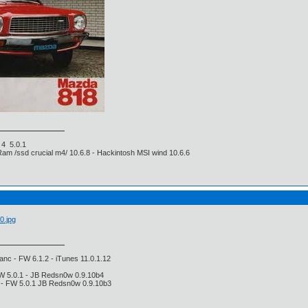
e 4 5.0.1
Ram /ssd crucial m4/ 10.6.8 - Hackintosh MSI wind 10.6.6
anc - FW 6.1.2 - iTunes 11.0.1.12
FW 5.0.1 - JB Redsn0w 0.9.10b4
i - FW 5.0.1 JB Redsn0w 0.9.10b3