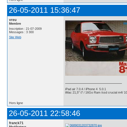
26-05-2011 15:36:47
vreu
Membre
Inscription : 21-07-2009
Messages : 3 300
Site Web
iPad air 7.0.4 / iPhone 4 5.0.1
iMac 21,5" i7 / 16Go Ram /ssd crucial m4/ 10
Hors ligne
26-05-2011 22:58:46
franck71
Modérateur