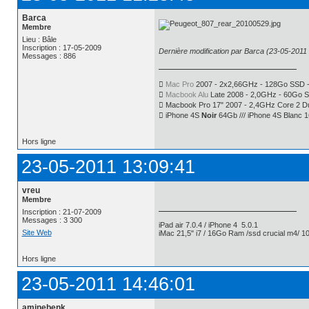
Barca
Membre
Lieu : Bâle
Inscription : 17-05-2009
Dernière modification par Barca (23-05-2011 
Messages : 886

Mac Pro
2007 - 2x2,66GHz - 128Go SSD -

Macbook Alu
Late 2008 - 2,0GHz - 60Go 
 Macbook Pro 17" 2007 - 2,4GHz Core 2 
 iPhone 4S
Noir
64Gb /// iPhone 4S Blanc 
Hors ligne
23-05-2011 13:09:41
vreu
Membre
Inscription : 21-07-2009
Messages : 3 300
iPad air 7.0.4 / iPhone 4 5.0.1
Site Web
iMac 21,5" i7 / 16Go Ram /ssd crucial m4/ 10
Hors ligne
23-05-2011 14:46:01
aminebenk