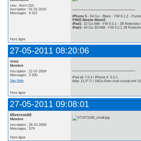
Lieu : Auch (32)
Inscription : 01-01-2010
Messages : 6 522
iPhone 5
- 64 Go - Blanc - FW 6.1.2 - iTunes
FREE Mobile Illimité
iPad1
- 32 Go Wifi - FW 5.0.1 - JB Redsn0w 
iPad1
- 64 Go 3G/Wifi - FW 5.0.1 JB Redsn0
Hors ligne
27-05-2011 08:20:06
vreu
Membre
Inscription : 21-07-2009
Messages : 3 300
iPad air 7.0.4 / iPhone 4 5.0.1
Site Web
iMac 21,5" i7 / 16Go Ram /ssd crucial m4/ 10
Hors ligne
27-05-2011 09:08:01
68versus68
Membre
Inscription : 28-10-2009
Messages : 579
Hors ligne