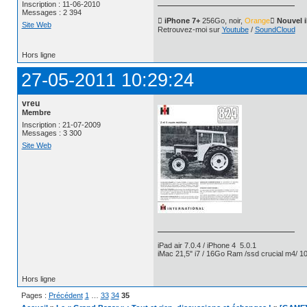
Inscription : 11-06-2010
Messages : 2 394
 iPhone 7+
256Go, noir,
Orange
 Nouvel 
Site Web
Retrouvez-moi sur
Youtube
/
SoundCloud
Hors ligne
27-05-2011 10:29:24
vreu
Membre
Inscription : 21-07-2009
Messages : 3 300
Site Web
iPad air 7.0.4 / iPhone 4 5.0.1
iMac 21,5" i7 / 16Go Ram /ssd crucial m4/ 10
Hors ligne
Pages :
Précédent
1
…
33
34
35