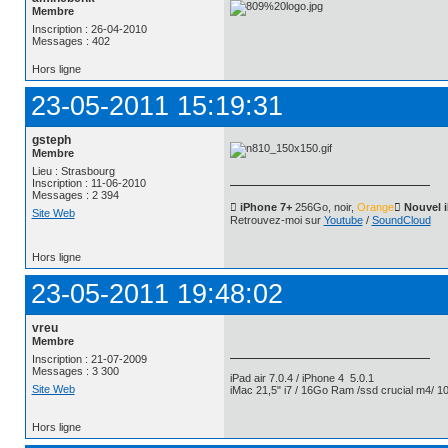
Membre
Inscription : 26-04-2010
Messages : 402
Hors ligne
23-05-2011 15:19:31
gsteph
Membre
Lieu : Strasbourg
Inscription : 11-06-2010
Messages : 2 394
 iPhone 7+
256Go, noir,
Orange
 Nouvel 
Site Web
Retrouvez-moi sur
Youtube
/
SoundCloud
Hors ligne
23-05-2011 19:48:02
vreu
Membre
Inscription : 21-07-2009
Messages : 3 300
iPad air 7.0.4 / iPhone 4 5.0.1
Site Web
iMac 21,5" i7 / 16Go Ram /ssd crucial m4/ 10
Hors ligne