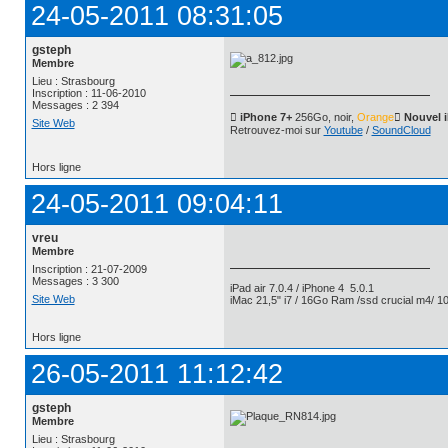
24-05-2011 08:31:05
gsteph
Membre
Lieu : Strasbourg
Inscription : 11-06-2010
Messages : 2 394
 iPhone 7+
256Go, noir,
Orange
 Nouvel 
Site Web
Retrouvez-moi sur
Youtube
/
SoundCloud
Hors ligne
24-05-2011 09:04:11
vreu
Membre
Inscription : 21-07-2009
Messages : 3 300
iPad air 7.0.4 / iPhone 4 5.0.1
Site Web
iMac 21,5" i7 / 16Go Ram /ssd crucial m4/ 10
Hors ligne
26-05-2011 11:12:42
gsteph
Membre
Lieu : Strasbourg