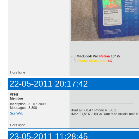
- 
MacBook Pro
Retina
13"
i5
- 
iPhone 5S or Sosh
4G
Hors ligne
22-05-2011 20:17:42
vreu
Membre
Inscription : 21-07-2009
Messages : 3 300
iPad air 7.0.4 / iPhone 4 5.0.1
Site Web
iMac 21,5" i7 / 16Go Ram /ssd crucial m4/ 10
Hors ligne
23-05-2011 11:28:45