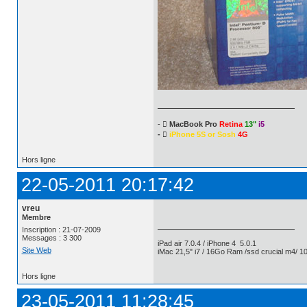
- 
MacBook Pro
Retina
13"
i5
- 
iPhone 5S or Sosh
4G
Hors ligne
22-05-2011 20:17:42
vreu
Membre
Inscription : 21-07-2009
Messages : 3 300
iPad air 7.0.4 / iPhone 4 5.0.1
Site Web
iMac 21,5" i7 / 16Go Ram /ssd crucial m4/ 10
Hors ligne
23-05-2011 11:28:45