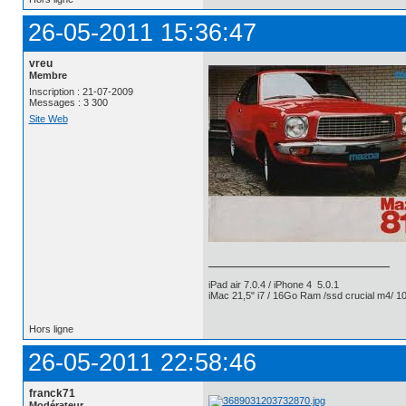
26-05-2011 15:36:47
vreu
Membre
Inscription : 21-07-2009
Messages : 3 300
Site Web
iPad air 7.0.4 / iPhone 4 5.0.1
iMac 21,5" i7 / 16Go Ram /ssd crucial m4/ 10
Hors ligne
26-05-2011 22:58:46
franck71
Modérateur