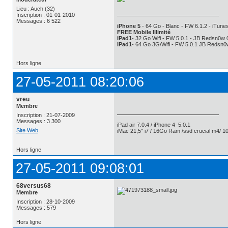
Lieu : Auch (32)
Inscription : 01-01-2010
Messages : 6 522
iPhone 5
- 64 Go - Blanc - FW 6.1.2 - iTunes
FREE Mobile Illimité
iPad1
- 32 Go Wifi - FW 5.0.1 - JB Redsn0w 
iPad1
- 64 Go 3G/Wifi - FW 5.0.1 JB Redsn0
Hors ligne
27-05-2011 08:20:06
vreu
Membre
Inscription : 21-07-2009
Messages : 3 300
iPad air 7.0.4 / iPhone 4 5.0.1
Site Web
iMac 21,5" i7 / 16Go Ram /ssd crucial m4/ 10
Hors ligne
27-05-2011 09:08:01
68versus68
Membre
Inscription : 28-10-2009
Messages : 579
Hors ligne