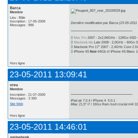
Barca
Membre
Lieu : Bâle
Inscription : 17-05-2009
Dernière modification par Barca (23-05-2011 
Messages : 886

Mac Pro
2007 - 2x2,66GHz - 128Go SSD -

Macbook Alu
Late 2008 - 2,0GHz - 60Go 
 Macbook Pro 17" 2007 - 2,4GHz Core 2 
 iPhone 4S
Noir
64Gb /// iPhone 4S Blanc 
Hors ligne
23-05-2011 13:09:41
vreu
Membre
Inscription : 21-07-2009
Messages : 3 300
iPad air 7.0.4 / iPhone 4 5.0.1
Site Web
iMac 21,5" i7 / 16Go Ram /ssd crucial m4/ 10
Hors ligne
23-05-2011 14:46:01
aminebenk