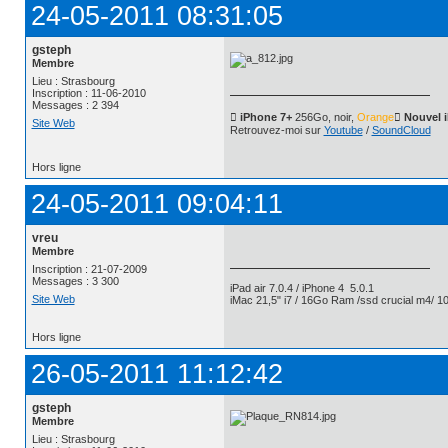
24-05-2011 08:31:05
gsteph
Membre
Lieu : Strasbourg
Inscription : 11-06-2010
Messages : 2 394
 iPhone 7+
256Go, noir,
Orange
 Nouvel 
Site Web
Retrouvez-moi sur
Youtube
/
SoundCloud
Hors ligne
24-05-2011 09:04:11
vreu
Membre
Inscription : 21-07-2009
Messages : 3 300
iPad air 7.0.4 / iPhone 4 5.0.1
Site Web
iMac 21,5" i7 / 16Go Ram /ssd crucial m4/ 10
Hors ligne
26-05-2011 11:12:42
gsteph
Membre
Lieu : Strasbourg