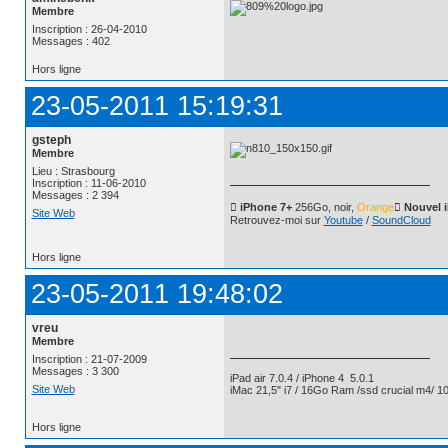
Membre
Inscription : 26-04-2010
Messages : 402
Hors ligne
23-05-2011 15:19:31
gsteph
Membre
Lieu : Strasbourg
Inscription : 11-06-2010
Messages : 2 394
 iPhone 7+
256Go, noir,
Orange
 Nouvel 
Site Web
Retrouvez-moi sur
Youtube
/
SoundCloud
Hors ligne
23-05-2011 19:48:02
vreu
Membre
Inscription : 21-07-2009
Messages : 3 300
iPad air 7.0.4 / iPhone 4 5.0.1
Site Web
iMac 21,5" i7 / 16Go Ram /ssd crucial m4/ 10
Hors ligne