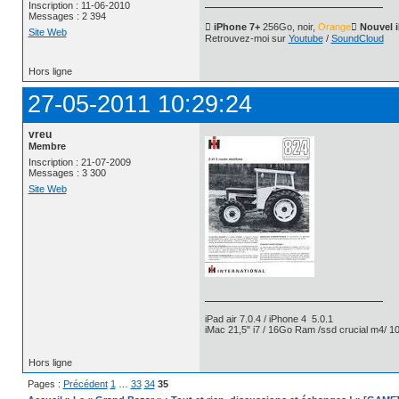
Inscription : 11-06-2010
Messages : 2 394
 iPhone 7+
256Go, noir,
Orange
 Nouvel 
Site Web
Retrouvez-moi sur
Youtube
/
SoundCloud
Hors ligne
27-05-2011 10:29:24
vreu
Membre
Inscription : 21-07-2009
Messages : 3 300
Site Web
iPad air 7.0.4 / iPhone 4 5.0.1
iMac 21,5" i7 / 16Go Ram /ssd crucial m4/ 10
Hors ligne
Pages :
Précédent
1
…
33
34
35