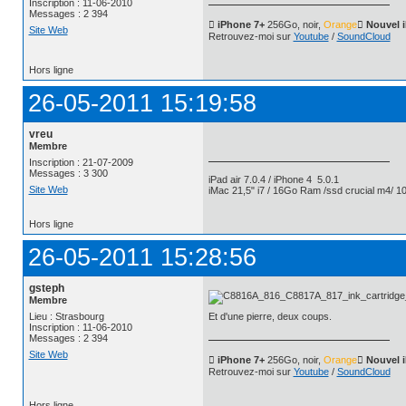
Inscription : 11-06-2010
Messages : 2 394
 iPhone 7+
256Go, noir,
Orange
 Nouvel 
Site Web
Retrouvez-moi sur
Youtube
/
SoundCloud
Hors ligne
26-05-2011 15:19:58
vreu
Membre
Inscription : 21-07-2009
Messages : 3 300
iPad air 7.0.4 / iPhone 4 5.0.1
Site Web
iMac 21,5" i7 / 16Go Ram /ssd crucial m4/ 10
Hors ligne
26-05-2011 15:28:56
gsteph
Membre
Lieu : Strasbourg
Et d'une pierre, deux coups.
Inscription : 11-06-2010
Messages : 2 394
Site Web
 iPhone 7+
256Go, noir,
Orange
 Nouvel 
Retrouvez-moi sur
Youtube
/
SoundCloud
Hors ligne