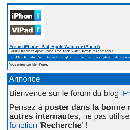
Forum iPhone, iPad, Apple Watch de iPhon.fr
Forum utilisateurs Apple iPhone, iPad, Apple Watch, forfaits et accessoires
Site iPhon.fr
MacPlus
Accueil
Règles
Recherche
Inscription
Identificati
Vous n'êtes pas identifié(e).
Annonce
Bienvenue sur le forum du blog
iP
Pensez à
poster dans la bonne 
autres internautes
, ne pas utilis
fonction '
Recherche
'
!