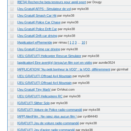
[BETA] Recherche beta testeurs pour appli sport
par Dougy
[Jeu Gratuit] AFPS - Simulateur de vol
par myke38
[Jeu Gratuit] Smash Car Hit
par myke38
[Jeu Gratuit] Police Car Chase
par myke38
[Jeu Gratuit] Police Drift Car
par myke38
[Jeu Gratuit] Drift car driving
par myke38
[Application] ePhemeride
par nimau
[
1
2
3
…
10
]
[Jeu Gratuit] Crime car driving
par myke38
[JEU GRATUIT] Helicopter Rescue Simulator
par myke38
[application] Etre averti(e) lorsqu'un film sort en vidéo
par aurelie3524
[APPLICATION] "Au petit bonheur la VOD" : la VOD, différemment
par gizmhail
[JEU GRATUIT] Offroad 4x4 Mountain
par myke38
[JEU GRATUIT] Offroad 4x4 Mountain
par myke38
[Jeu Gratuit] Tiny Marb'
par OnVeut.com
[JEU GRATUIT] Helicoptere RC
par myke38
[GRATUIT] Slither Solo
par myke38
[GRATUIT] Voiture de Police radio-commandé
par myke38
[APP] AlertFilm : Ne ratez plus aucun film !
par cyril94440
[GRATUIT] Jeu de voiture radio-commandé
par myke38
[GRATUIT] Jeu d'avion radio-commandé
par myke38