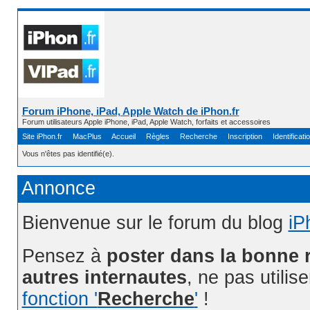
Forum iPhone, iPad, Apple Watch de iPhon.fr
Forum utilisateurs Apple iPhone, iPad, Apple Watch, forfaits et accessoires
Site iPhon.fr
MacPlus
Accueil
Règles
Recherche
Inscription
Identificati
Vous n'êtes pas identifié(e).
Annonce
Bienvenue sur le forum du blog
iP
Pensez à
poster dans la bonne 
autres internautes
, ne pas utilis
fonction '
Recherche
'
!