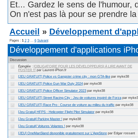
Et... Gardez le sens de l'humour, d
On n'est pas là pour se prendre la t
Accueil
»
Développement d'appl
Pages :
1
2
3
…
6
Suivant
Développement d'applications iPh
Discussion
Épinglée :
[OBLIGATOIRE POUR LES DÉVELOPPEURS] À LIRE AVANT DE
POSTER !!!
par Laurent-iPhon.fr
[JEU GRATUIT] Police vs Gangster crime city : mon GTA-like
par myke38
[JEU GRATUIT] Police Gun War Duty 2024
par myke38
[JEU GRATUIT] Police Officer Simulator 2023
par myke38
[JEU GRATUIT] Street Racing City : Jeu de voitures inspiré de Forza
par myke
[JEU GRATUIT] Race Pro : Course de voiture au milieu du traffic
par myke38
[Jeu Gratui] HFPS - Helicopter Flight Pilot Simulator
par myke38
[Jeu Gratuit] Parking Master !
par myke38
[Jeu Gratuit] Voitures Volantes !
par myke38
[JEU] OneManSland disponible gratuitement sur L'AppStore
par Edgar rossant