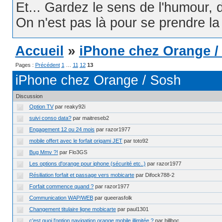
Et... Gardez le sens de l'humour, d
On n'est pas là pour se prendre la t
Accueil
»
iPhone chez Orange /
Pages :
Précédent
1
…
11
12
13
iPhone chez Orange / Sosh
Discussion
Option TV
par reaky92i
suivi conso data?
par maitreseb2
Engagement 12 ou 24 mois
par razor1977
mobile offert avec le forfait origami JET
par toto92
Bug Mmv ?!
par Flo3GS
Les options d'orange pour iphone (sécurité etc..)
par razor1977
Résiliation forfait et passage vers mobicarte
par Difock788-2
Forfait commence quand ?
par razor1977
Communication WAP/WEB
par queerasfolk
Changement titulaire ligne mobicarte
par paul1301
c'est quoi l'option navigation orange mobile illimitée ?
par billboc