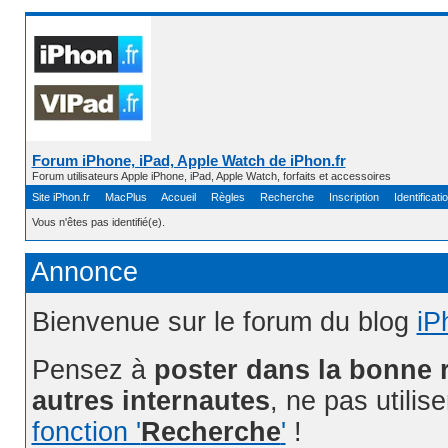
Forum iPhone, iPad, Apple Watch de iPhon.fr
Forum utilisateurs Apple iPhone, iPad, Apple Watch, forfaits et accessoires
Site iPhon.fr
MacPlus
Accueil
Règles
Recherche
Inscription
Identificati
Vous n'êtes pas identifié(e).
Annonce
Bienvenue sur le forum du blog
iP
Pensez à
poster dans la bonne 
autres internautes
, ne pas utilis
fonction '
Recherche
'
!