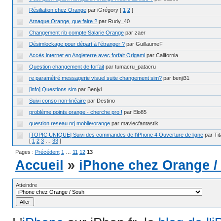
Résiliation chez Orange
par iGrégory
[
1
2
]
Arnaque Orange, que faire ?
par Rudy_40
Changement rib compte Salarie Orange
par zaer
Désimlockage pour départ à l'étranger ?
par GuillaumeF
Accès internet en Angleterre avec forfait Origami
par California
Question changement de forfait
par tumacru_patacru
re paramétré messagerie visuel suite changement sim?
par benji31
[info] Questions sim
par Benjyi
Suivi conso non-linéaire
par Destino
problème points orange - cherche pro !
par Elo85
question reseau nrj mobile/orange
par maviecfantastik
[TOPIC UNIQUE] Suivi des commandes de l'iPhone 4 Ouverture de ligne
par Ti
[
1
2
3
…
33
]
Pages :
Précédent
1
…
11
12
13
Accueil
»
iPhone chez Orange /
Atteindre