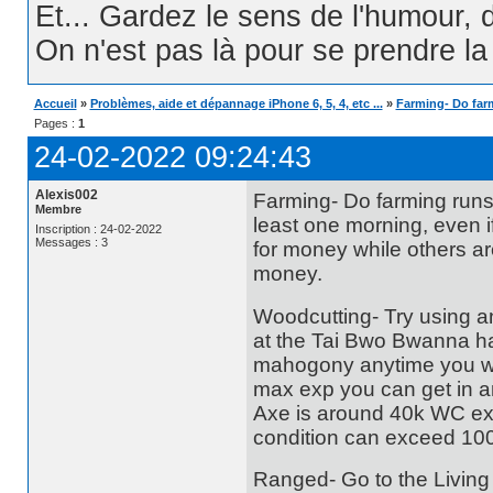
Et... Gardez le sens de l'humour, d
On n'est pas là pour se prendre la t
Accueil
»
Problèmes, aide et dépannage iPhone 6, 5, 4, etc ...
»
Farming- Do farm
Pages :
1
24-02-2022 09:24:43
Alexis002
Farming- Do farming runs 
Membre
least one morning, even i
Inscription : 24-02-2022
Messages : 3
for money while others ar
money.
Woodcutting- Try using an
at the Tai Bwo Bwanna har
mahogony anytime you want
max exp you can get in a
Axe is around 40k WC exp
condition can exceed 10
Ranged- Go to the Living 