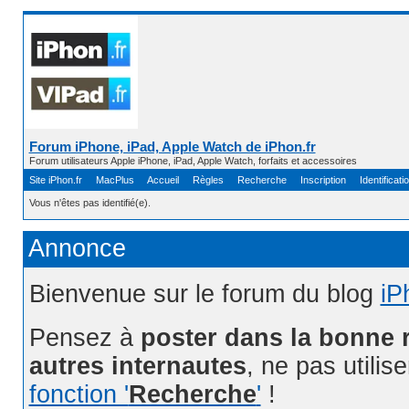
Forum iPhone, iPad, Apple Watch de iPhon.fr
Forum utilisateurs Apple iPhone, iPad, Apple Watch, forfaits et accessoires
Site iPhon.fr
MacPlus
Accueil
Règles
Recherche
Inscription
Identificati
Vous n'êtes pas identifié(e).
Annonce
Bienvenue sur le forum du blog
iP
Pensez à
poster dans la bonne 
autres internautes
, ne pas utilis
fonction '
Recherche
'
!