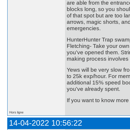
are able from the entrance
blocks long, so you should
of that spot but are too 
arrows, magic shorts, an
emergencies.
HunterHunter Trap swamp 
Fletching- Take your own 
you've opened them. Strin
making process involves 
Yews will be very slow f
to 25k exp/hour. For mem
additional 15% speed boost
you've already spent.
If you want to know more
Hors ligne
14-04-2022 10:56:22