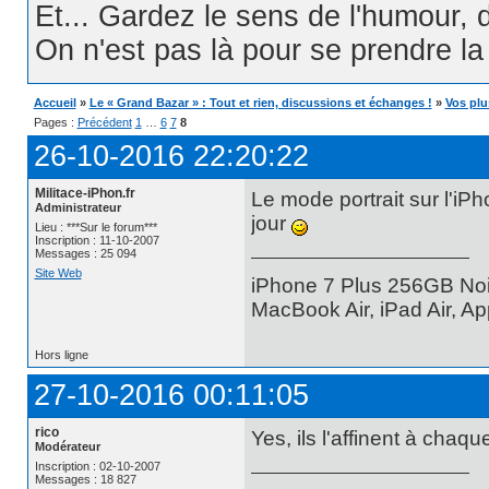
Et... Gardez le sens de l'humour, d
On n'est pas là pour se prendre la t
Accueil
»
Le « Grand Bazar » : Tout et rien, discussions et échanges !
»
Vos plu
Pages :
Précédent
1
…
6
7
8
26-10-2016 22:20:22
Militace-iPhon.fr
Le mode portrait sur l'iP
Administrateur
jour
Lieu : ***Sur le forum***
Inscription : 11-10-2007
Messages : 25 094
Site Web
iPhone 7 Plus 256GB Noi
MacBook Air, iPad Air, A
Hors ligne
27-10-2016 00:11:05
rico
Yes, ils l'affinent à chaq
Modérateur
Inscription : 02-10-2007
Messages : 18 827