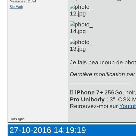
Messages : 2 394
Site Web
Je fais beaucoup de phot
Dernière modification pa
 iPhone 7+
256Go, noir
Pro Unibody
13", OSX M
Retrouvez-moi sur
Youtu
Hors ligne
27-10-2016 14:19:19