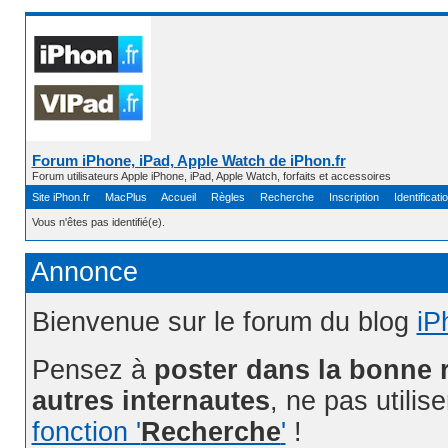
Forum iPhone, iPad, Apple Watch de iPhon.fr
Forum utilisateurs Apple iPhone, iPad, Apple Watch, forfaits et accessoires
Site iPhon.fr
MacPlus
Accueil
Règles
Recherche
Inscription
Identificati
Vous n'êtes pas identifié(e).
Annonce
Bienvenue sur le forum du blog
iP
Pensez à
poster dans la bonne 
autres internautes
, ne pas utilis
fonction '
Recherche
'
!