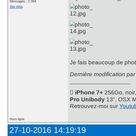
Messages : 2 394
Site Web
Je fais beaucoup de phot
Dernière modification pa
 iPhone 7+
256Go, noir
Pro Unibody
13", OSX M
Retrouvez-moi sur
Youtu
Hors ligne
27-10-2016 14:19:19