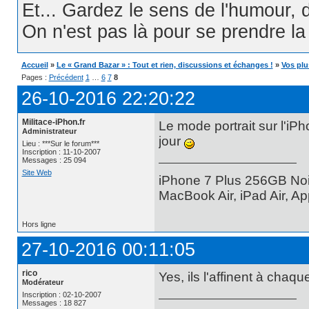
Et... Gardez le sens de l'humour, d
On n'est pas là pour se prendre la t
Accueil
»
Le « Grand Bazar » : Tout et rien, discussions et échanges !
»
Vos plu
Pages :
Précédent
1
…
6
7
8
26-10-2016 22:20:22
Militace-iPhon.fr
Le mode portrait sur l'iP
Administrateur
jour
Lieu : ***Sur le forum***
Inscription : 11-10-2007
Messages : 25 094
Site Web
iPhone 7 Plus 256GB Noi
MacBook Air, iPad Air, A
Hors ligne
27-10-2016 00:11:05
rico
Yes, ils l'affinent à chaq
Modérateur
Inscription : 02-10-2007
Messages : 18 827