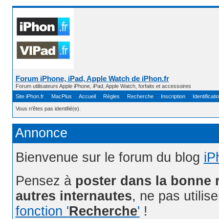
Forum iPhone, iPad, Apple Watch de iPhon.fr
Forum utilisateurs Apple iPhone, iPad, Apple Watch, forfaits et accessoires
Site iPhon.fr
MacPlus
Accueil
Règles
Recherche
Inscription
Identificati
Vous n'êtes pas identifié(e).
Annonce
Bienvenue sur le forum du blog
iP
Pensez à
poster dans la bonne 
autres internautes
, ne pas utilis
fonction '
Recherche
'
!