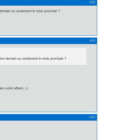
#58
e demain ou seulement le mois prochain ?
#59
ective demain ou seulement le mois prochain ?
en votre affaire ;-)
#60