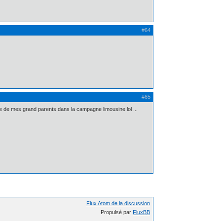
#64
#65
e de mes grand parents dans la campagne limousine lol ...
Flux Atom de la discussion
Propulsé par
FluxBB