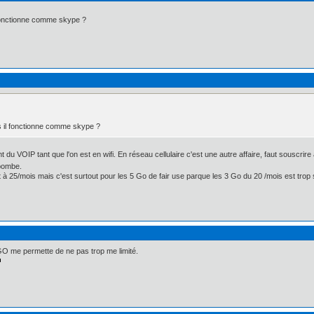
 fonctionne comme skype ?
s il fonctionne comme skype ?
t du VOIP tant que l'on est en wifi. En réseau cellulaire c'est une autre affaire, faut souscrir
 bombe.
fait à 25/mois mais c'est surtout pour les 5 Go de fair use parque les 3 Go du 20 /mois est t
GO me permette de ne pas trop me limité.