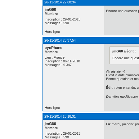
26-11-2014 22:08:34
jmG60
Encore une question po
Membre
Inscription : 29-01-2013
Messages : 590
Hors ligne
26-11-2014 23:37:54
eyePhone
jmG60 a écrit :
Membre
Lieu : France
Encore une questi
Inscription : 06-11-2010
Messages : 9 347
Ah aie aie :-(
C'est la date d'anniver
Bonne question et mauv
Édit :
bien entendu, une
Dernière modificatio
Hors ligne
29-11-2014 13:18:31
jmG60
Ok merci, j'ai donc pr
Membre
Inscription : 29-01-2013
Messages : 590