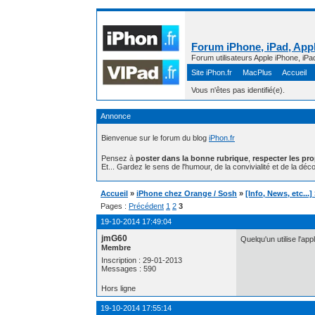
Forum iPhone, iPad, Appl
Forum utilisateurs Apple iPhone, iPa
Site iPhon.fr
MacPlus
Accueil
Vous n'êtes pas identifié(e).
Annonce
Bienvenue sur le forum du blog
iPhon.fr
Pensez à
poster dans la bonne rubrique
,
respecter les pr
Et... Gardez le sens de l'humour, de la convivialité et de la déco
Accueil
»
iPhone chez Orange / Sosh
»
[Info, News, etc...
Pages :
Précédent
1
2
3
19-10-2014 17:49:04
jmG60
Quelqu'un utilise l'app
Membre
Inscription : 29-01-2013
Messages : 590
Hors ligne
19-10-2014 17:55:14