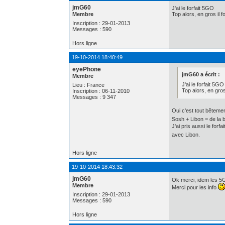
jmG60
J'ai le forfait 5GO
Membre
Top alors, en gros il
Inscription : 29-01-2013
Messages : 590
Hors ligne
19-10-2014 18:40:49
eyePhone
jmG60 a écrit :
Membre
J'ai le forfait 5GO
Lieu : France
Top alors, en gro
Inscription : 06-11-2010
Messages : 9 347
Oui c'est tout bêtemen
Sosh + Libon = de la
J'ai pris aussi le for
avec Libon.
Hors ligne
19-10-2014 18:43:32
jmG60
Ok merci, idem les 5
Membre
Merci pour les info
Inscription : 29-01-2013
Messages : 590
Hors ligne