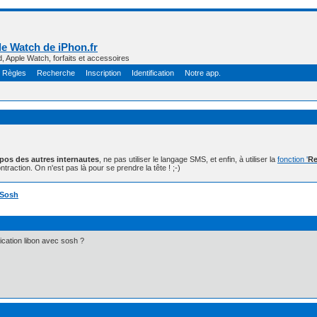
e Watch de iPhon.fr
d, Apple Watch, forfaits et accessoires
Règles
Recherche
Inscription
Identification
Notre app.
opos des autres internautes
, ne pas utiliser le langage SMS, et enfin, à utiliser la
fonction '
Re
ntraction. On n'est pas là pour se prendre la tête ! ;-)
] Sosh
lication libon avec sosh ?