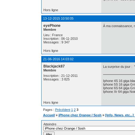
Hors ligne
13-12-2015 10:50:05
eyePhone
À ma connaissance, 
Membre
Lieu : France
Inscription : 06-11-2010
Messages : 9 347
Hors ligne
21-06-2016 14:03:02
Blackjack87
La surprise du jour :
Membre
Inscription : 21-12-2011
Messages : 3 825
Iphone 4S 16 giga bl
Iphone 5S 16 giga Gri
Iphone 6S 64 giga Gri
Iphone Xr 64 giga Noi
Hors ligne
Pages :
Précédent
1
2
3
Accueil
»
iPhone chez Orange / Sosh
»
[Info, News, etc...
Atteindre