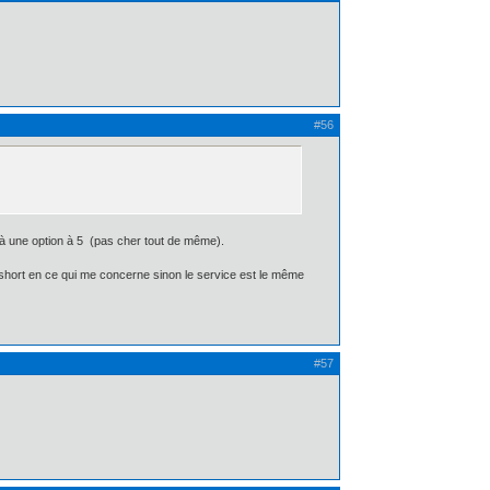
#56
e à une option à 5  (pas cher tout de même).
rop short en ce qui me concerne sinon le service est le même
#57