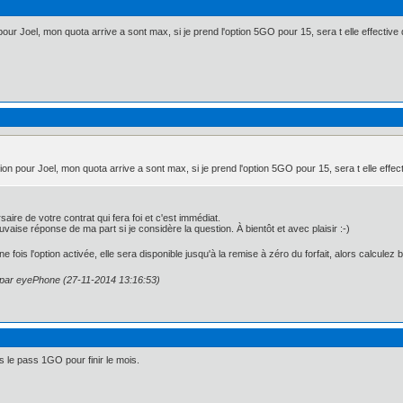
ur Joel, mon quota arrive a sont max, si je prend l'option 5GO pour 15, sera t elle effectiv
on pour Joel, mon quota arrive a sont max, si je prend l'option 5GO pour 15, sera t elle eff
saire de votre contrat qui fera foi et c'est immédiat.
aise réponse de ma part si je considère la question. À bientôt et avec plaisir :-)
 fois l'option activée, elle sera disponible jusqu'à la remise à zéro du forfait, alors calculez bi
n par eyePhone (27-11-2014 13:16:53)
is le pass 1GO pour finir le mois.