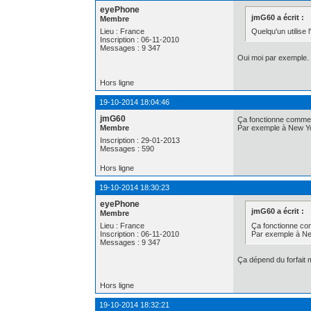
eyePhone
jmG60 a écrit :
Membre
Quelqu'un utilise 
Lieu : France
Inscription : 06-11-2010
Messages : 9 347
Oui moi par exemple.
Hors ligne
19-10-2014 18:04:46
jmG60
Ça fonctionne commen
Membre
Par exemple à New York
Inscription : 29-01-2013
Messages : 590
Hors ligne
19-10-2014 18:30:23
eyePhone
jmG60 a écrit :
Membre
Ça fonctionne co
Lieu : France
Par exemple à New
Inscription : 06-11-2010
Messages : 9 347
Ça dépend du forfait m
Hors ligne
19-10-2014 18:32:21