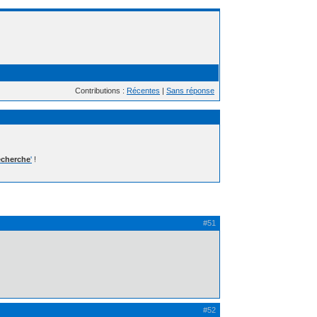
Contributions :
Récentes
|
Sans réponse
cherche
'
!
#51
#52