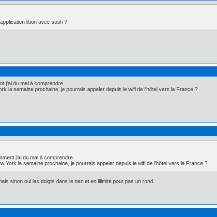
l'application libon avec sosh ?
t j'ai du mal à comprendre.
 la semaine prochaine, je pourrais appeler depuis le wifi de l'hôtel vers la France ?
mment j'ai du mal à comprendre.
 York la semaine prochaine, je pourrais appeler depuis le wifi de l'hôtel vers la France ?
ais sinon oui les doigts dans le nez et en illimité pour pas un rond.