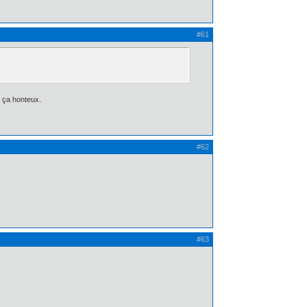
#61
e ça honteux.
#62
#63