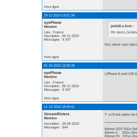
Hors ligne
29-11-2014 14:51:34
eyePhone
jmG60 a écrit :
Membre
Ok merci, j'ai don
Lieu : France
Inscription : 06-11-2010
Messages : 9 347
Oui, mieux vaut calcu
Hors ligne
01-10-2015 15:58:39
eyePhone
L'iPhone 6 neuf 128 Go
Membre
Lieu : France
Inscription : 06-11-2010
Messages : 9 347
Hors ligne
12-12-2015 18:00:41
StreamRiviera
Y a t'il une option du
Membre
Inscription : 25-06-2015
Messages : 644
Iphone 3GS 16Go (bat
Iphone 4 16Go (bout
Iphone 5S 32Go (état 