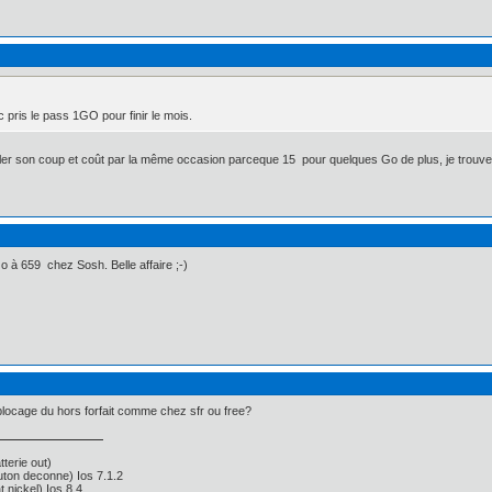
c pris le pass 1GO pour finir le mois.
ler son coup et coût par la même occasion parceque 15  pour quelques Go de plus, je trouv
 à 659  chez Sosh. Belle affaire ;-)
 blocage du hors forfait comme chez sfr ou free?
terie out)
on deconne) Ios 7.1.2
nickel) Ios 8.4