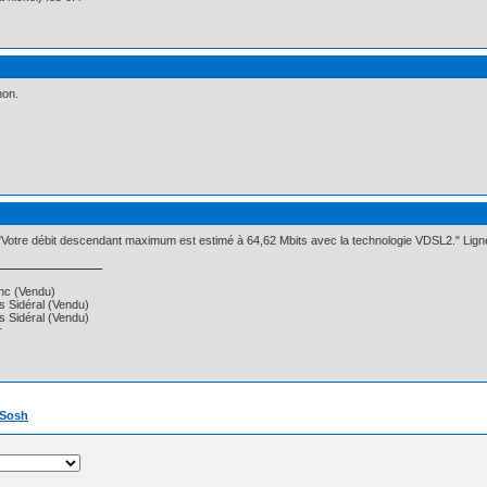
non.
 "Votre débit descendant maximum est estimé à 64,62 Mbits avec la technologie VDSL2." Lign
anc (Vendu)
s Sidéral (Vendu)
s Sidéral (Vendu)
r
] Sosh