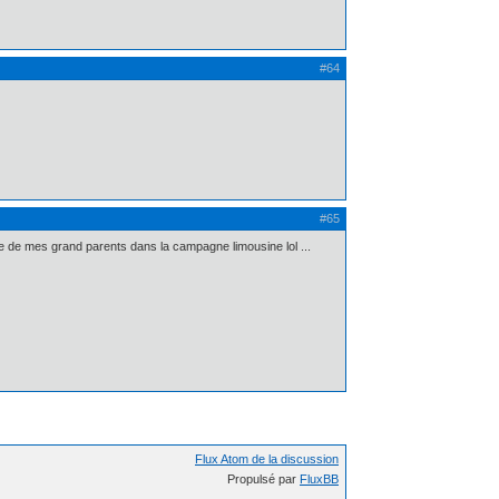
#64
#65
e de mes grand parents dans la campagne limousine lol ...
Flux Atom de la discussion
Propulsé par
FluxBB