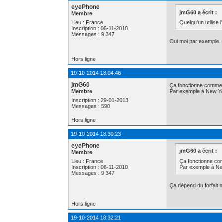
eyePhone
jmG60 a écrit :
Membre
Quelqu'un utilise 
Lieu : France
Inscription : 06-11-2010
Messages : 9 347
Oui moi par exemple.
Hors ligne
19-10-2014 18:04:46
jmG60
Ça fonctionne commen
Membre
Par exemple à New York
Inscription : 29-01-2013
Messages : 590
Hors ligne
19-10-2014 18:30:23
eyePhone
jmG60 a écrit :
Membre
Ça fonctionne co
Lieu : France
Par exemple à New
Inscription : 06-11-2010
Messages : 9 347
Ça dépend du forfait m
Hors ligne
19-10-2014 18:32:21