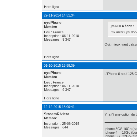
Hors ligne
29-11-2014 14:51:34
eyePhone
jmG60 a écrit :
Membre
Ok merci, j'ai don
Lieu : France
Inscription : 06-11-2010
Messages : 9 347
Oui, mieux vaut calcu
Hors ligne
01-10-2015 15:58:39
eyePhone
L'iPhone 6 neuf 128 Go
Membre
Lieu : France
Inscription : 06-11-2010
Messages : 9 347
Hors ligne
12-12-2015 18:00:41
StreamRiviera
Y a t'il une option du
Membre
Inscription : 25-06-2015
Messages : 644
Iphone 3GS 16Go (bat
Iphone 4 16Go (bout
Iphone 5S 32Go (état 