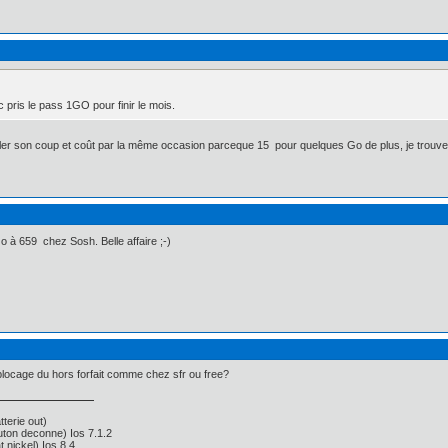
c pris le pass 1GO pour finir le mois.
ler son coup et coût par la même occasion parceque 15  pour quelques Go de plus, je trouv
 à 659  chez Sosh. Belle affaire ;-)
 blocage du hors forfait comme chez sfr ou free?
terie out)
on deconne) Ios 7.1.2
nickel) Ios 8.4