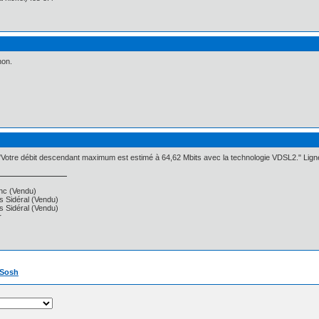
non.
 "Votre débit descendant maximum est estimé à 64,62 Mbits avec la technologie VDSL2." Lign
anc (Vendu)
s Sidéral (Vendu)
s Sidéral (Vendu)
r
] Sosh