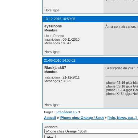
Hors ligne
13-12-2015 10:50:05
eyePhone
À ma connaissance, 
Membre
Lieu : France
Inscription : 06-11-2010
Messages : 9 347
Hors ligne
21-06-2016 14:03:02
Blackjack87
La surprise du jour :
Membre
Inscription : 21-12-2011
Messages : 3 825
Iphone 4S 16 giga bl
Iphone 5S 16 giga Gri
Iphone 6S 64 giga Gri
Iphone Xr 64 giga Noi
Hors ligne
Pages :
Précédent
1
2
3
Accueil
»
iPhone chez Orange / Sosh
»
[Info, News, etc...
Atteindre