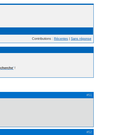
Contributions :
Récentes
|
Sans réponse
cherche
'
!
#51
#52