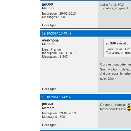
jmG60
J'ai le forfait 5GO
Membre
Top alors, en gros il
Inscription : 29-01-2013
Messages : 590
Hors ligne
19-10-2014 18:40:49
eyePhone
jmG60 a écrit :
Membre
J'ai le forfait 5GO
Lieu : France
Top alors, en gro
Inscription : 06-11-2010
Messages : 9 347
Oui c'est tout bêtemen
Sosh + Libon = de la
J'ai pris aussi le for
avec Libon.
Hors ligne
19-10-2014 18:43:32
jmG60
Ok merci, idem les 5
Membre
Merci pour les info
Inscription : 29-01-2013
Messages : 590
Hors ligne