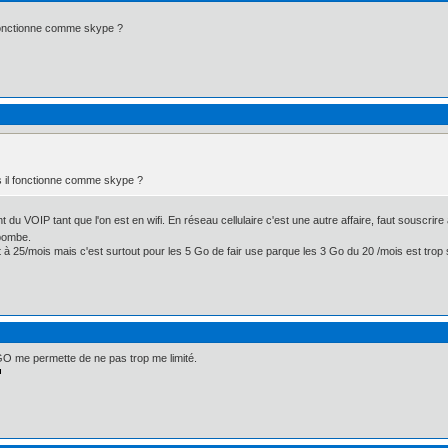
 fonctionne comme skype ?
s il fonctionne comme skype ?
t du VOIP tant que l'on est en wifi. En réseau cellulaire c'est une autre affaire, faut souscrir
 bombe.
fait à 25/mois mais c'est surtout pour les 5 Go de fair use parque les 3 Go du 20 /mois est t
GO me permette de ne pas trop me limité.