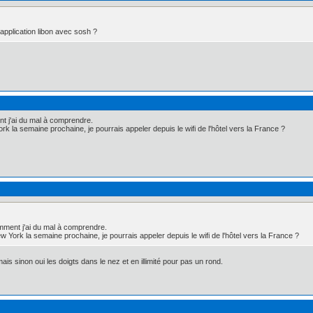
l'application libon avec sosh ?
t j'ai du mal à comprendre.
 la semaine prochaine, je pourrais appeler depuis le wifi de l'hôtel vers la France ?
mment j'ai du mal à comprendre.
 York la semaine prochaine, je pourrais appeler depuis le wifi de l'hôtel vers la France ?
ais sinon oui les doigts dans le nez et en illimité pour pas un rond.