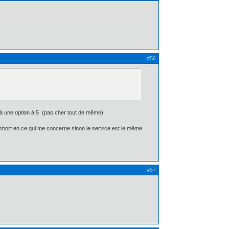
#56
e à une option à 5  (pas cher tout de même).
rop short en ce qui me concerne sinon le service est le même
#57