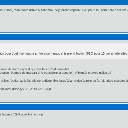
ur Joel, mon quota arrive a sont max, si je prend l'option 5GO pour 15, sera t elle effectiv
on pour Joel, mon quota arrive a sont max, si je prend l'option 5GO pour 15, sera t elle eff
saire de votre contrat qui fera foi et c'est immédiat.
aise réponse de ma part si je considère la question. À bientôt et avec plaisir :-)
 fois l'option activée, elle sera disponible jusqu'à la remise à zéro du forfait, alors calculez bi
n par eyePhone (27-11-2014 13:16:53)
is le pass 1GO pour finir le mois.