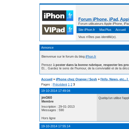
Forum iPhone, iPad, Appl
Forum utilisateurs Apple iPhone, iPa
Site iPhon.fr
MacPlus
Accueil
Vous n'êtes pas identifié(e).
Annonce
Bienvenue sur le forum du blog
iPhon.fr
Pensez à
poster dans la bonne rubrique
,
respecter les pr
Et... Gardez le sens de l'humour, de la convivialité et de la déco
Accueil
»
iPhone chez Orange / Sosh
»
[Info, News, etc...
Pages :
Précédent
1
2
3
19-10-2014 17:49:04
jmG60
Quelqu'un utilise l'app
Membre
Inscription : 29-01-2013
Messages : 590
Hors ligne
19-10-2014 17:55:14