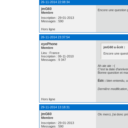
26-11-2014 22:08:34
jmG60
Encore une question po
Membre
Inscription : 29-01-2013
Messages : 590
Hors ligne
26-11-2014 23:37:54
eyePhone
jmG60 a écrit :
Membre
Lieu : France
Encore une questi
Inscription : 06-11-2010
Messages : 9 347
Ah aie aie :-(
C'est la date d'anniver
Bonne question et mauv
Édit :
bien entendu, une
Dernière modificatio
Hors ligne
29-11-2014 13:18:31
jmG60
Ok merci, j'ai donc pr
Membre
Inscription : 29-01-2013
Messages : 590