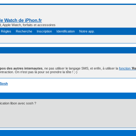
e Watch de iPhon.fr
d, Apple Watch, forfaits et accessoires
Règles
Recherche
Inscription
Identification
Notre app.
opos des autres internautes
, ne pas utiliser le langage SMS, et enfin, à utiliser la
fonction '
Re
ntraction. On n'est pas là pour se prendre la tête ! ;-)
] Sosh
lication libon avec sosh ?