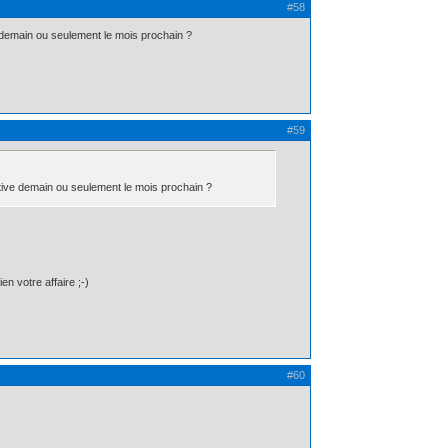
#58
e demain ou seulement le mois prochain ?
#59
ective demain ou seulement le mois prochain ?
en votre affaire ;-)
#60