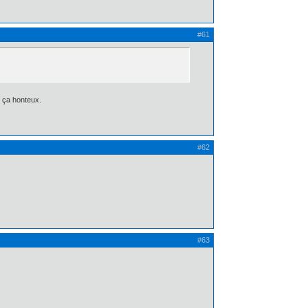
#61
e ça honteux.
#62
#63