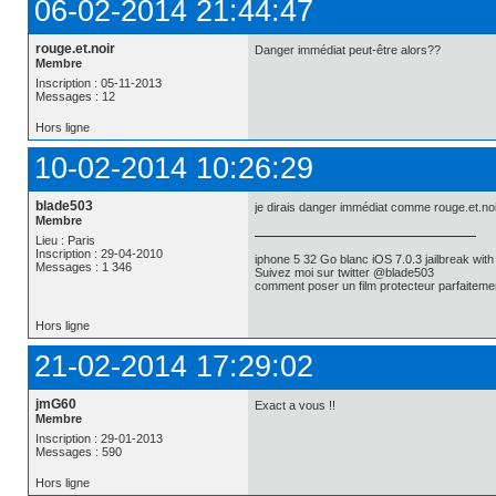
06-02-2014 21:44:47
rouge.et.noir
Danger immédiat peut-être alors??
Membre
Inscription : 05-11-2013
Messages : 12
Hors ligne
10-02-2014 10:26:29
blade503
je dirais danger immédiat comme rouge.et.noi
Membre
Lieu : Paris
Inscription : 29-04-2010
iphone 5 32 Go blanc iOS 7.0.3 jailbreak w
Messages : 1 346
Suivez moi sur twitter @blade503
comment poser un film protecteur parfaiteme
Hors ligne
21-02-2014 17:29:02
jmG60
Exact a vous !!
Membre
Inscription : 29-01-2013
Messages : 590
Hors ligne