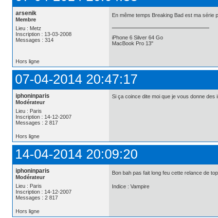
arsenik
En même temps Breaking Bad est ma série pré
Membre
Lieu : Metz
Inscription : 13-03-2008
iPhone 6 Silver 64 Go
Messages : 314
MacBook Pro 13"
Hors ligne
07-04-2014 20:47:17
iphoninparis
Si ça coince dite moi que je vous donne des i
Modérateur
Lieu : Paris
Inscription : 14-12-2007
Messages : 2 817
Hors ligne
14-04-2014 20:09:20
iphoninparis
Bon bah pas fait long feu cette relance de to
Modérateur
Lieu : Paris
Indice : Vampire
Inscription : 14-12-2007
Messages : 2 817
Hors ligne