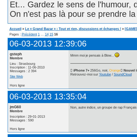
Et... Gardez le sens de l'humour, d
On n'est pas là pour se prendre la t
Accueil
»
Le « Grand Bazar » : Tout et rien, discussions et échanges !
»
[GAME] 
Pages :
Précédent
1
…
14
15
16
06-03-2013 12:39:06
gsteph
Mmm moi je pensais à Blow...
Membre
Lieu : Strasbourg
Inscription : 11-06-2010
 iPhone 7+
256Go, noir,
Orange
 Nouvel 
Messages : 2 394
Retrouvez-moi sur
Youtube
/
SoundCloud
Site Web
Hors ligne
06-03-2013 13:35:04
jmG60
Non, autre indice, un groupe de rap Français 
Membre
Inscription : 29-01-2013
Messages : 590
Hors ligne