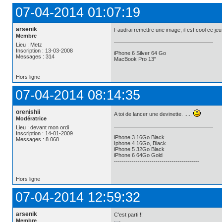
07-04-2014 01:07:19
arsenik
Faudrai remettre une image, il est cool ce jeu !
Membre
Lieu : Metz
Inscription : 13-03-2008
iPhone 6 Silver 64 Go
Messages : 314
MacBook Pro 13"
Hors ligne
07-04-2014 08:14:35
orenishii
A toi de lancer une devinette. .....
Modératrice
Lieu : devant mon ordi
Inscription : 14-01-2009
iPhone 3 16Go Black
Messages : 8 068
Iphone 4 16Go, Black
iPhone 5 32Go Black
iPhone 6 64Go Gold
-------------------------------------------
Hors ligne
07-04-2014 12:59:32
arsenik
C'est parti !!
Membre