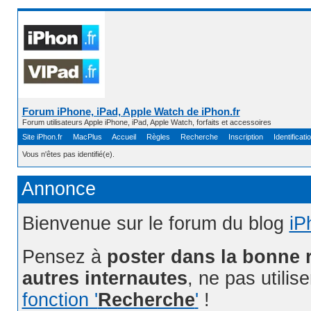
Forum iPhone, iPad, Apple Watch de iPhon.fr
Forum utilisateurs Apple iPhone, iPad, Apple Watch, forfaits et accessoires
Site iPhon.fr
MacPlus
Accueil
Règles
Recherche
Inscription
Identificati
Vous n'êtes pas identifié(e).
Annonce
Bienvenue sur le forum du blog
iP
Pensez à
poster dans la bonne 
autres internautes
, ne pas utilis
fonction '
Recherche
'
!