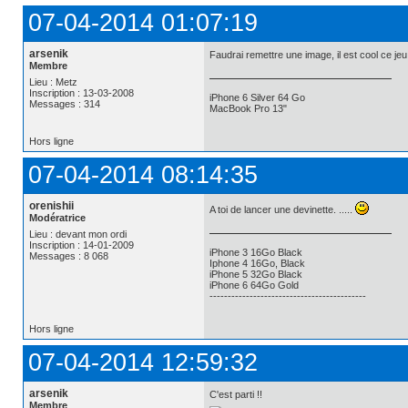
07-04-2014 01:07:19
arsenik
Faudrai remettre une image, il est cool ce jeu !
Membre
Lieu : Metz
Inscription : 13-03-2008
iPhone 6 Silver 64 Go
Messages : 314
MacBook Pro 13"
Hors ligne
07-04-2014 08:14:35
orenishii
A toi de lancer une devinette. .....
Modératrice
Lieu : devant mon ordi
Inscription : 14-01-2009
iPhone 3 16Go Black
Messages : 8 068
Iphone 4 16Go, Black
iPhone 5 32Go Black
iPhone 6 64Go Gold
-------------------------------------------
Hors ligne
07-04-2014 12:59:32
arsenik
C'est parti !!
Membre