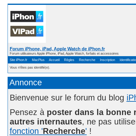
Forum iPhone, iPad, Apple Watch de iPhon.fr
Forum utilisateurs Apple iPhone, iPad, Apple Watch, forfaits et accessoires
Site iPhon.fr
MacPlus
Accueil
Règles
Recherche
Inscription
Identificati
Vous n'êtes pas identifié(e).
Annonce
Bienvenue sur le forum du blog
iP
Pensez à
poster dans la bonne 
autres internautes
, ne pas utilis
fonction '
Recherche
'
!