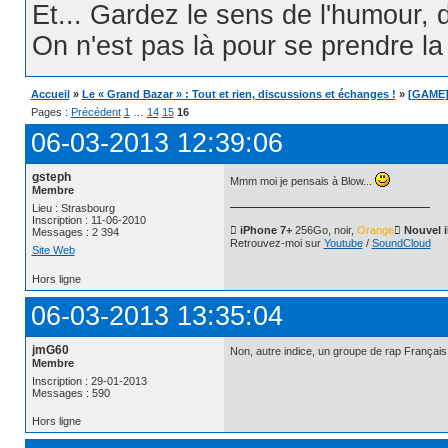
Et... Gardez le sens de l'humour, d
On n'est pas là pour se prendre la t
Accueil
»
Le « Grand Bazar » : Tout et rien, discussions et échanges !
»
[GAME] 
Pages :
Précédent
1
…
14
15
16
06-03-2013 12:39:06
gsteph
Mmm moi je pensais à Blow...
Membre
Lieu : Strasbourg
Inscription : 11-06-2010
 iPhone 7+
256Go, noir,
Orange
 Nouvel 
Messages : 2 394
Retrouvez-moi sur
Youtube
/
SoundCloud
Site Web
Hors ligne
06-03-2013 13:35:04
jmG60
Non, autre indice, un groupe de rap Français 
Membre
Inscription : 29-01-2013
Messages : 590
Hors ligne