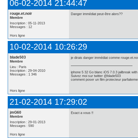
06-02-2014 21:44:47
rouge.et.noir
Danger immédiat peut-être alors??
Membre
Inscription : 05-11-2013
Messages : 12
Hors ligne
10-02-2014 10:26:29
blade503
je dirais danger immédiat comme rouge.et.noi
Membre
Lieu : Paris
Inscription : 29-04-2010
iphone 5 32 Go blanc iOS 7.0.3 jailbreak w
Messages : 1 346
Suivez moi sur twitter @blade503
comment poser un film protecteur parfaiteme
Hors ligne
21-02-2014 17:29:02
jmG60
Exact a vous !!
Membre
Inscription : 29-01-2013
Messages : 590
Hors ligne