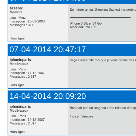
arsenik
En même temps Breaking Bad est ma série pré
Membre
Lieu : Metz
Inscription : 13-03-2008
iPhone 6 Silver 64 Go
Messages : 314
MacBook Pro 13"
Hors ligne
07-04-2014 20:47:17
iphoninparis
Si ça coince dite moi que je vous donne des i
Modérateur
Lieu : Paris
Inscription : 14-12-2007
Messages : 2 817
Hors ligne
14-04-2014 20:09:20
iphoninparis
Bon bah pas fait long feu cette relance de to
Modérateur
Lieu : Paris
Indice : Vampire
Inscription : 14-12-2007
Messages : 2 817
Hors ligne