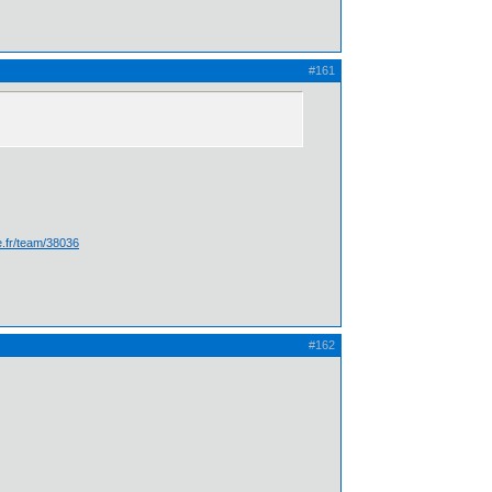
#161
te.fr/team/38036
#162