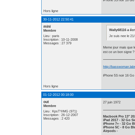
Hors ligne
30-11-2012 22:50:41
mini
Wally68116 a écri
Membre
Je suis nee le 2
Lieu : paris
Inscription : 10-11-2008
Messages : 27 379
Meme jour mais que le 
est ce un bon signe 
http://basswoman.labr
iPhone 5S noir 16 Go 
Hors ligne
01-12-2012 00:18:00
out
27 juin 1972
Membre
Lieu : KpsT'®MG (971)
Inscription : 26-12-2007
Macbook Pro 13" 20
Messages : 2 420
iPad 2017 - 32 Go Si
iPhone 7+ - 32 Go Bl
iPhone 5C - 8 Go Blu
Airpods -