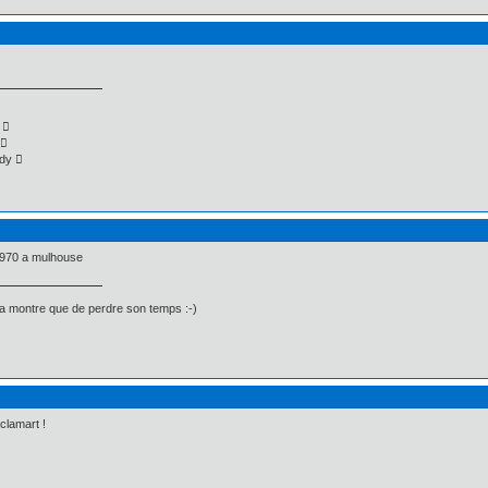
 
 
dy 
/1970 a mulhouse
sa montre que de perdre son temps :-)
clamart !