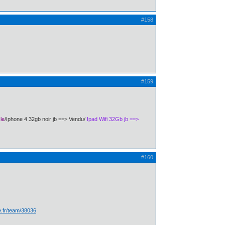
#158
#159
le
/Iphone 4 32gb noir jb ==> Vendu/
Ipad Wifi 32Gb jb ==>
#160
te.fr/team/38036