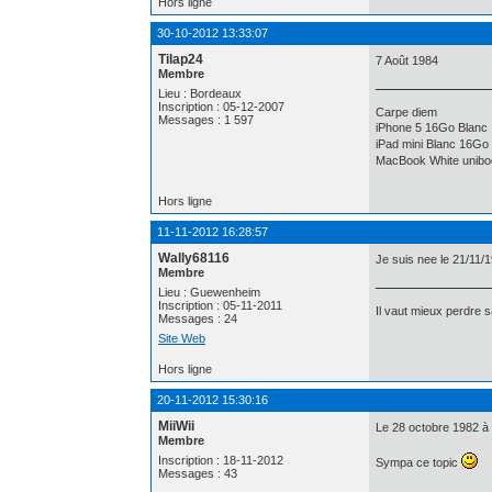
Hors ligne
30-10-2012 13:33:07
Tilap24
7 Août 1984
Membre
Lieu : Bordeaux
Inscription : 05-12-2007
Carpe diem
Messages : 1 597
iPhone 5 16Go Blanc
iPad mini Blanc 16Go
MacBook White unibo
Hors ligne
11-11-2012 16:28:57
Wally68116
Je suis nee le 21/11
Membre
Lieu : Guewenheim
Inscription : 05-11-2011
Il vaut mieux perdre 
Messages : 24
Site Web
Hors ligne
20-11-2012 15:30:16
MiiWii
Le 28 octobre 1982 à 
Membre
Inscription : 18-11-2012
Sympa ce topic
Messages : 43