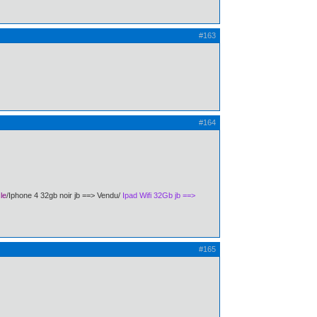
#163
#164
le
/Iphone 4 32gb noir jb ==> Vendu/
Ipad Wifi 32Gb jb ==>
#165