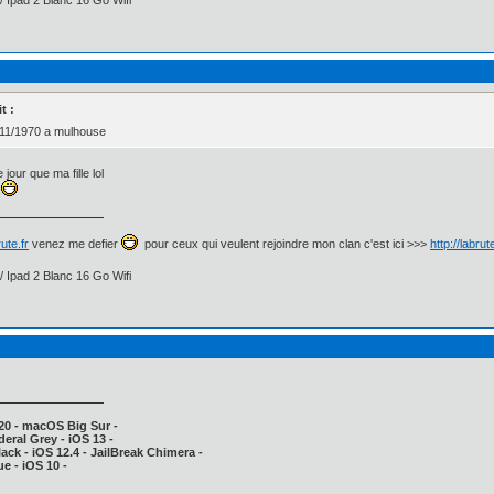
t :
1/11/1970 a mulhouse
jour que ma fille lol
?
ute.fr
venez me defier
pour ceux qui veulent rejoindre mon clan c'est ici >>>
http://labru
/ Ipad 2 Blanc 16 Go Wifi
20 - macOS Big Sur -
deral Grey - iOS 13 -
ack - iOS 12.4 - JailBreak Chimera -
e - iOS 10 -