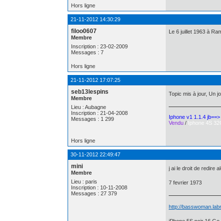
Hors ligne
21-11-2012 14:30:29
filoo0607
Le 6 juillet 1963 à Ra
Membre
Inscription : 23-02-2009
Messages : 7
Hors ligne
21-11-2012 17:07:25
seb13lespins
Topic mis à jour, Un 
Membre
Lieu : Aubagne
Inscription : 21-04-2008
Iphone v1 1.1.4 jb==
Messages : 1 299
Vendu
/
Iphone 4S 32
Hors ligne
30-11-2012 22:49:47
mini
j ai le droit de redire
Membre
Lieu : paris
7 fevrier 1973
Inscription : 10-11-2008
Messages : 27 379
http://basswoman.labr
iPhone 5S noir 16 Go 