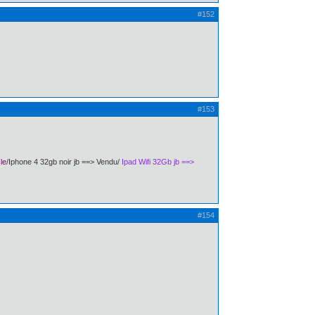
#152
#153
le
/Iphone 4 32gb noir jb ==> Vendu/
Ipad Wifi 32Gb jb ==>
#154