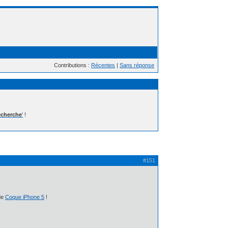
Contributions :
Récentes
|
Sans réponse
cherche
'
!
#151
 de
Coque iPhone 5
!