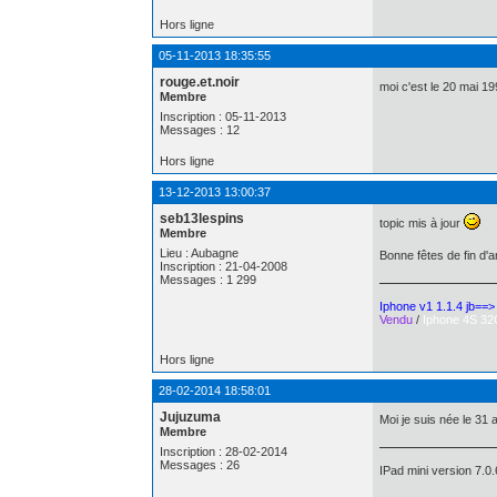
Hors ligne
05-11-2013 18:35:55
rouge.et.noir
moi c'est le 20 mai 19
Membre
Inscription : 05-11-2013
Messages : 12
Hors ligne
13-12-2013 13:00:37
seb13lespins
topic mis à jour
Membre
Lieu : Aubagne
Bonne fêtes de fin d'a
Inscription : 21-04-2008
Messages : 1 299
Iphone v1 1.1.4 jb==
Vendu
/
Iphone 4S 32
Hors ligne
28-02-2014 18:58:01
Jujuzuma
Moi je suis née le 31 
Membre
Inscription : 28-02-2014
Messages : 26
IPad mini version 7.0.