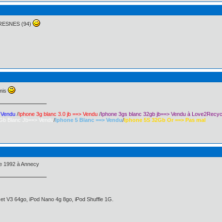
FRESNES (94)
amis
> Vendu
/
Iphone 3g blanc 3.0 jb ==> Vendu
/
Iphone 3gs blanc 32gb jb==> Vendu à Love2Recyc
Gb Blanc Jb==> Vendu
/
Iphone 5 Blanc ==> Vendu
/
Iphone 5S 32Gb Or ==> Pas mal
re 1992 à Annecy
et V3 64go, iPod Nano 4g 8go, iPod Shuffle 1G.