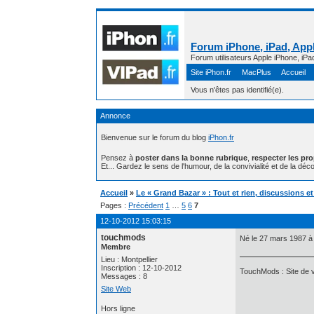
Forum iPhone, iPad, Appl
Forum utilisateurs Apple iPhone, iPa
Site iPhon.fr
MacPlus
Accueil
Vous n'êtes pas identifié(e).
Annonce
Bienvenue sur le forum du blog
iPhon.fr
Pensez à
poster dans la bonne rubrique
,
respecter les pr
Et... Gardez le sens de l'humour, de la convivialité et de la déco
Accueil
»
Le « Grand Bazar » : Tout et rien, discussions e
Pages :
Précédent
1
…
5
6
7
12-10-2012 15:03:15
touchmods
Né le 27 mars 1987 à
Membre
Lieu : Montpellier
Inscription : 12-10-2012
TouchMods : Site de v
Messages : 8
Site Web
Hors ligne