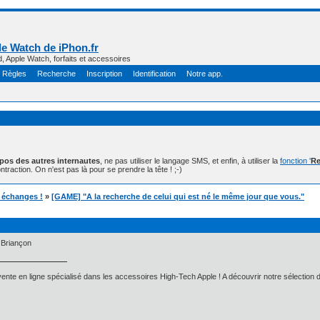
e Watch de iPhon.fr
d, Apple Watch, forfaits et accessoires
Règles
Recherche
Inscription
Identification
Notre app.
opos des autres internautes
, ne pas utiliser le langage SMS, et enfin, à utiliser la
fonction '
Re
ntraction. On n'est pas là pour se prendre la tête ! ;-)
t échanges !
»
[GAME] "A la recherche de celui qui est né le même jour que vous."
 Briançon
ente en ligne spécialisé dans les accessoires High-Tech Apple ! A découvrir notre sélection