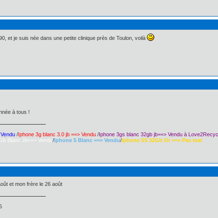
90, et je suis née dans une petite clinique près de Toulon, voilà
nnée à tous !
> Vendu
/
Iphone 3g blanc 3.0 jb ==> Vendu
/
Iphone 3gs blanc 32gb jb==> Vendu à Love2Recyc
Gb Blanc Jb==> Vendu
/
Iphone 5 Blanc ==> Vendu
/
Iphone 5S 32Gb Or ==> Pas mal
août et mon frère le 26 août
6