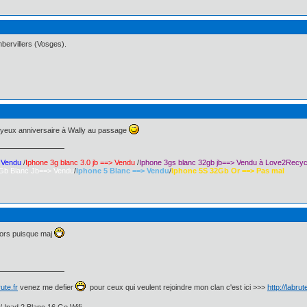
mbervillers (Vosges).
joyeux anniversaire à Wally au passage
> Vendu
/
Iphone 3g blanc 3.0 jb ==> Vendu
/
Iphone 3gs blanc 32gb jb==> Vendu à Love2Recyc
Gb Blanc Jb==> Vendu
/
Iphone 5 Blanc ==> Vendu
/
Iphone 5S 32Gb Or ==> Pas mal
 alors puisque maj
ute.fr
venez me defier
pour ceux qui veulent rejoindre mon clan c'est ici >>>
http://labru
/ Ipad 2 Blanc 16 Go Wifi