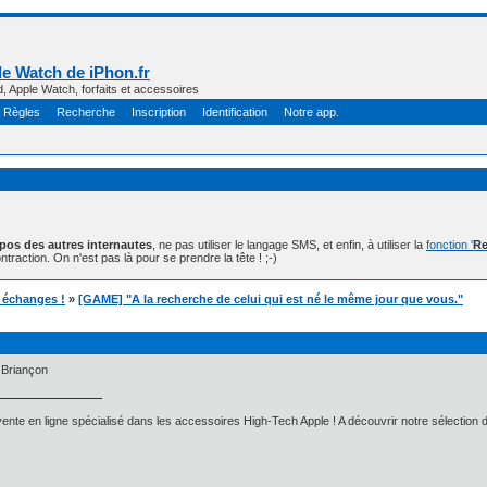
e Watch de iPhon.fr
d, Apple Watch, forfaits et accessoires
Règles
Recherche
Inscription
Identification
Notre app.
opos des autres internautes
, ne pas utiliser le langage SMS, et enfin, à utiliser la
fonction '
Re
ntraction. On n'est pas là pour se prendre la tête ! ;-)
t échanges !
»
[GAME] "A la recherche de celui qui est né le même jour que vous."
 Briançon
ente en ligne spécialisé dans les accessoires High-Tech Apple ! A découvrir notre sélection