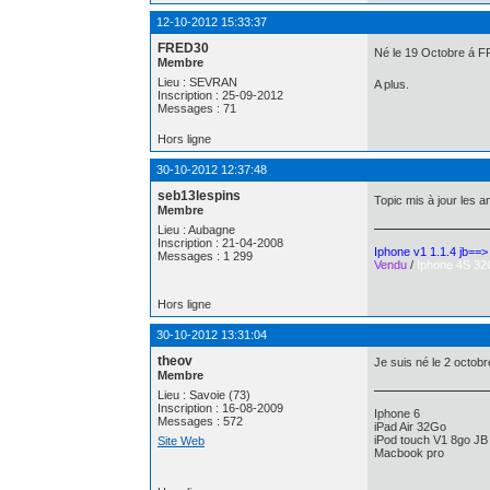
12-10-2012 15:33:37
FRED30
Né le 19 Octobre á 
Membre
Lieu : SEVRAN
A plus.
Inscription : 25-09-2012
Messages : 71
Hors ligne
30-10-2012 12:37:48
seb13lespins
Topic mis à jour les 
Membre
Lieu : Aubagne
Inscription : 21-04-2008
Iphone v1 1.1.4 jb==
Messages : 1 299
Vendu
/
Iphone 4S 32
Hors ligne
30-10-2012 13:31:04
theov
Je suis né le 2 octob
Membre
Lieu : Savoie (73)
Inscription : 16-08-2009
Iphone 6
Messages : 572
iPad Air 32Go
iPod touch V1 8go JB 
Site Web
Macbook pro