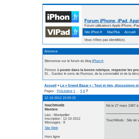
Forum iPhone, iPad, Appl
Forum utilisateurs Apple iPhone, iPa
Site iPhon.fr
MacPlus
Accueil
Vous n'êtes pas identifié(e).
Annonce
Bienvenue sur le forum du blog
iPhon.fr
Pensez à
poster dans la bonne rubrique
,
respecter les pr
Et... Gardez le sens de l'humour, de la convivialité et de la déco
Accueil
»
Le « Grand Bazar » : Tout et rien, discussions e
Pages :
Précédent
1
…
5
6
7
12-10-2012 15:03:15
touchmods
Né le 27 mars 1987 à
Membre
Lieu : Montpellier
Inscription : 12-10-2012
TouchMods : Site de v
Messages : 8
Site Web
Hors ligne