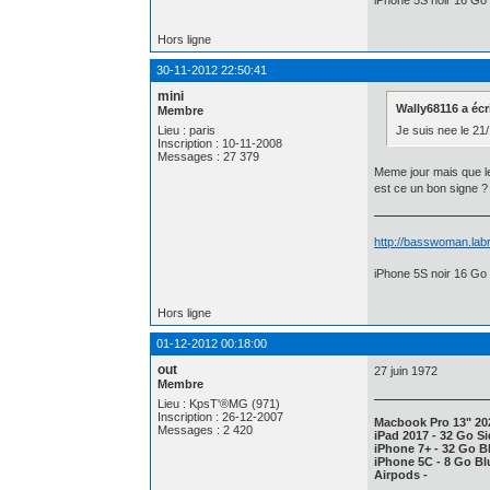
Hors ligne
30-11-2012 22:50:41
mini
Wally68116 a écri
Membre
Je suis nee le 2
Lieu : paris
Inscription : 10-11-2008
Messages : 27 379
Meme jour mais que le 
est ce un bon signe 
http://basswoman.labr
iPhone 5S noir 16 Go 
Hors ligne
01-12-2012 00:18:00
out
27 juin 1972
Membre
Lieu : KpsT'®MG (971)
Inscription : 26-12-2007
Macbook Pro 13" 20
Messages : 2 420
iPad 2017 - 32 Go Si
iPhone 7+ - 32 Go Bl
iPhone 5C - 8 Go Blu
Airpods -