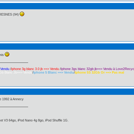
FRESNES (94)
amis
> Vendu
/
Iphone 3g blanc 3.0 jb ==> Vendu
/
Iphone 3gs blanc 32gb jb==> Vendu à Love2Recyc
Gb Blanc Jb==> Vendu
/
Iphone 5 Blanc ==> Vendu
/
Iphone 5S 32Gb Or ==> Pas mal
re 1992 à Annecy
et V3 64go, iPod Nano 4g 8go, iPod Shuffle 1G.