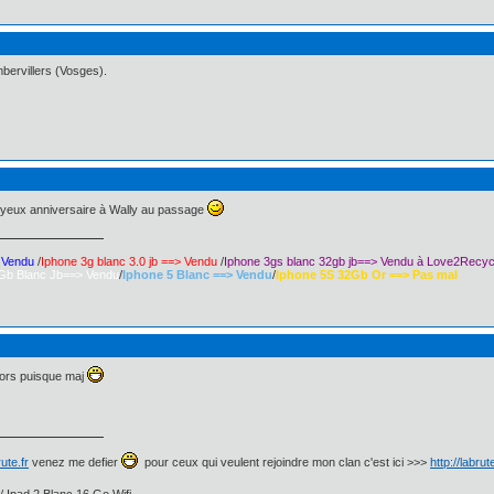
mbervillers (Vosges).
joyeux anniversaire à Wally au passage
> Vendu
/
Iphone 3g blanc 3.0 jb ==> Vendu
/
Iphone 3gs blanc 32gb jb==> Vendu à Love2Recyc
Gb Blanc Jb==> Vendu
/
Iphone 5 Blanc ==> Vendu
/
Iphone 5S 32Gb Or ==> Pas mal
 alors puisque maj
ute.fr
venez me defier
pour ceux qui veulent rejoindre mon clan c'est ici >>>
http://labru
/ Ipad 2 Blanc 16 Go Wifi