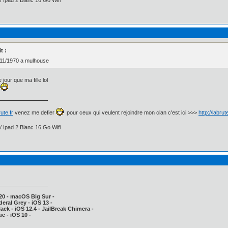
t :
1/11/1970 a mulhouse
jour que ma fille lol
?
ute.fr
venez me defier
pour ceux qui veulent rejoindre mon clan c'est ici >>>
http://labru
/ Ipad 2 Blanc 16 Go Wifi
20 - macOS Big Sur -
deral Grey - iOS 13 -
ack - iOS 12.4 - JailBreak Chimera -
e - iOS 10 -