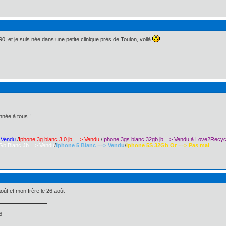
90, et je suis née dans une petite clinique près de Toulon, voilà
nnée à tous !
> Vendu
/
Iphone 3g blanc 3.0 jb ==> Vendu
/
Iphone 3gs blanc 32gb jb==> Vendu à Love2Recyc
Gb Blanc Jb==> Vendu
/
Iphone 5 Blanc ==> Vendu
/
Iphone 5S 32Gb Or ==> Pas mal
août et mon frère le 26 août
6