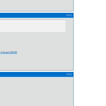
#161
te.fr/team/38036
#162