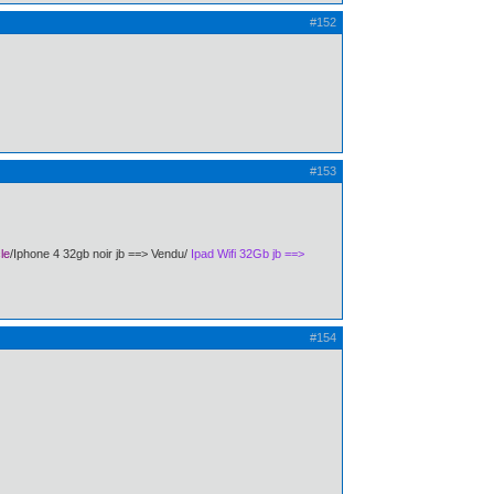
#152
#153
le
/Iphone 4 32gb noir jb ==> Vendu/
Ipad Wifi 32Gb jb ==>
#154