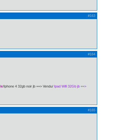
#163
#164
le
/Iphone 4 32gb noir jb ==> Vendu/
Ipad Wifi 32Gb jb ==>
#165