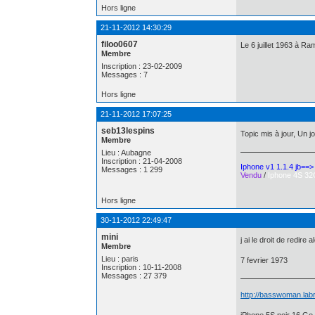
Hors ligne
21-11-2012 14:30:29
filoo0607
Le 6 juillet 1963 à Ra
Membre
Inscription : 23-02-2009
Messages : 7
Hors ligne
21-11-2012 17:07:25
seb13lespins
Topic mis à jour, Un 
Membre
Lieu : Aubagne
Inscription : 21-04-2008
Iphone v1 1.1.4 jb==
Messages : 1 299
Vendu
/
Iphone 4S 32
Hors ligne
30-11-2012 22:49:47
mini
j ai le droit de redire
Membre
Lieu : paris
7 fevrier 1973
Inscription : 10-11-2008
Messages : 27 379
http://basswoman.labr
iPhone 5S noir 16 Go 