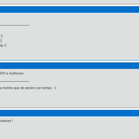
 
 
dy 
/1970 a mulhouse
sa montre que de perdre son temps :-)
clamart !