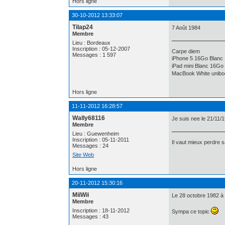
Hors ligne
30-10-2012 13:33:07
Tilap24
7 Août 1984
Membre
Lieu : Bordeaux
Inscription : 05-12-2007
Carpe diem
Messages : 1 597
iPhone 5 16Go Blanc
iPad mini Blanc 16Go
MacBook White unibo
Hors ligne
11-11-2012 16:28:57
Wally68116
Je suis nee le 21/11
Membre
Lieu : Guewenheim
Inscription : 05-11-2011
Il vaut mieux perdre 
Messages : 24
Site Web
Hors ligne
20-11-2012 15:30:16
MiiWii
Le 28 octobre 1982 à 
Membre
Inscription : 18-11-2012
Sympa ce topic
Messages : 43