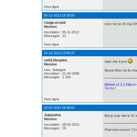
Hors ligne
05-11-2013 18:35:55
rouge.et.noir
moi c'est le 20 mai 19
Membre
Inscription : 05-11-2013
Messages : 12
Hors ligne
13-12-2013 13:00:37
seb13lespins
topic mis à jour
Membre
Lieu : Aubagne
Bonne fêtes de fin d'a
Inscription : 21-04-2008
Messages : 1 299
Iphone v1 1.1.4 jb==
Vendu
/
Iphone 4S 32
Hors ligne
28-02-2014 18:58:01
Jujuzuma
Moi je suis née le 31 
Membre
Inscription : 28-02-2014
Messages : 26
IPad mini version 7.0.