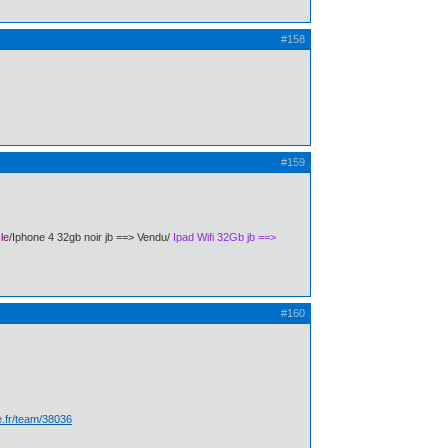
#158
#159
le
/Iphone 4 32gb noir jb ==> Vendu/
Ipad Wifi 32Gb jb ==>
#160
te.fr/team/38036