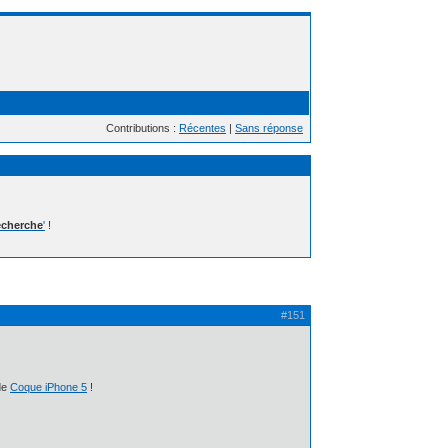
Contributions :
Récentes
|
Sans réponse
cherche
'
!
#151
 de
Coque iPhone 5
!