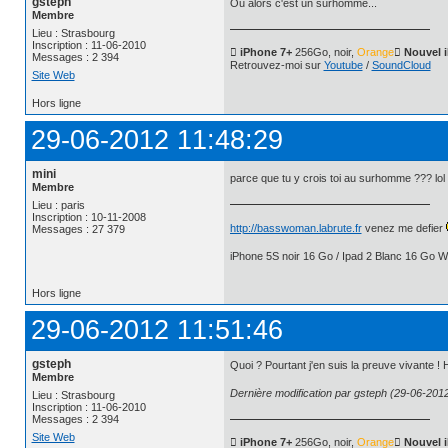
gsteph
Ou alors c'est un surhomme...
Membre
Lieu : Strasbourg
Inscription : 11-06-2010
 iPhone 7+
256Go, noir,
Orange
 Nouvel 
Messages : 2 394
Retrouvez-moi sur
Youtube
/
SoundCloud
Site Web
Hors ligne
29-06-2012 11:48:29
mini
parce que tu y crois toi au surhomme ??? lol
Membre
Lieu : paris
Inscription : 10-11-2008
http://basswoman.labrute.fr
venez me defier
Messages : 27 379
iPhone 5S noir 16 Go / Ipad 2 Blanc 16 Go Wi
Hors ligne
29-06-2012 11:51:46
gsteph
Quoi ? Pourtant j'en suis la preuve vivante ! 
Membre
Dernière modification par gsteph (29-06-2012
Lieu : Strasbourg
Inscription : 11-06-2010
Messages : 2 394
Site Web
 iPhone 7+
256Go, noir,
Orange
 Nouvel 