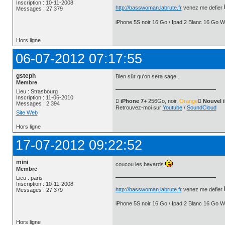
Inscription : 10-11-2008
http://basswoman.labrute.fr
venez me defier
Messages : 27 379
iPhone 5S noir 16 Go / Ipad 2 Blanc 16 Go Wi
Hors ligne
06-07-2012 07:17:55
gsteph
Bien sûr qu'on sera sage...
Membre
Lieu : Strasbourg
Inscription : 11-06-2010
 iPhone 7+
256Go, noir,
Orange
 Nouvel 
Messages : 2 394
Retrouvez-moi sur
Youtube
/
SoundCloud
Site Web
Hors ligne
17-07-2012 09:22:52
mini
coucou les bavards
Membre
Lieu : paris
Inscription : 10-11-2008
http://basswoman.labrute.fr
venez me defier
Messages : 27 379
iPhone 5S noir 16 Go / Ipad 2 Blanc 16 Go Wi
Hors ligne