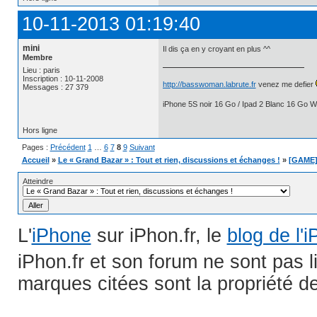
10-11-2013 01:19:40
mini
Il dis ça en y croyant en plus ^^
Membre
Lieu : paris
Inscription : 10-11-2008
http://basswoman.labrute.fr
venez me defier
Messages : 27 379
iPhone 5S noir 16 Go / Ipad 2 Blanc 16 Go Wi
Hors ligne
Pages :
Précédent
1
…
6
7
8
9
Suivant
Accueil
»
Le « Grand Bazar » : Tout et rien, discussions et échanges !
»
[GAME] 
Atteindre
L'
iPhone
sur iPhon.fr, le
blog de l'
iPhon.fr et son forum ne sont pas 
marques citées sont la propriété de