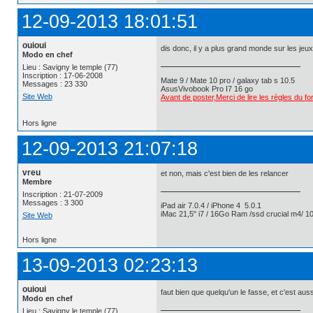
12-09-2013 18:01:51
ouioui
dis donc, il y a plus grand monde sur les jeu
Modo en chef
Lieu : Savigny le temple (77)
Inscription : 17-06-2008
Mate 9 / Mate 10 pro / galaxy tab s 10.5
Messages : 23 330
AsusVivobook Pro I7 16 go
Site Web
Avant de poster,Merci de lire les règles du f
Hors ligne
12-09-2013 21:07:18
vreu
et non, mais c'est bien de les relancer
Membre
Inscription : 21-07-2009
Messages : 3 300
iPad air 7.0.4 / iPhone 4 5.0.1
iMac 21,5" i7 / 16Go Ram /ssd crucial m4/ 10
Site Web
Hors ligne
13-09-2013 02:23:13
ouioui
faut bien que quelqu'un le fasse, et c'est aus
Modo en chef
Lieu : Savigny le temple (77)