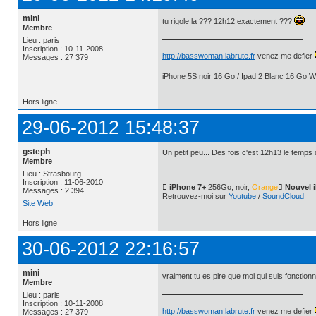
mini
tu rigole la ??? 12h12 exactement ???
Membre
Lieu : paris
Inscription : 10-11-2008
http://basswoman.labrute.fr
venez me defier
Messages : 27 379
iPhone 5S noir 16 Go / Ipad 2 Blanc 16 Go Wi
Hors ligne
29-06-2012 15:48:37
gsteph
Un petit peu... Des fois c'est 12h13 le temps 
Membre
Lieu : Strasbourg
Inscription : 11-06-2010
 iPhone 7+
256Go, noir,
Orange
 Nouvel 
Messages : 2 394
Retrouvez-moi sur
Youtube
/
SoundCloud
Site Web
Hors ligne
30-06-2012 22:16:57
mini
vraiment tu es pire que moi qui suis fonctionnai
Membre
Lieu : paris
Inscription : 10-11-2008
http://basswoman.labrute.fr
venez me defier
Messages : 27 379