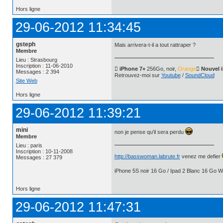
Hors ligne
29-06-2012 11:34:45
gsteph
Mais arrivera-t-il a tout rattraper ?
Membre
Lieu : Strasbourg
Inscription : 11-06-2010
 iPhone 7+
256Go, noir,
Orange
 Nouvel 
Messages : 2 394
Retrouvez-moi sur
Youtube
/
SoundCloud
Site Web
Hors ligne
29-06-2012 11:39:21
mini
non je pense qu'il sera perdu
Membre
Lieu : paris
Inscription : 10-11-2008
http://basswoman.labrute.fr
venez me defier
Messages : 27 379
iPhone 5S noir 16 Go / Ipad 2 Blanc 16 Go Wi
Hors ligne
29-06-2012 11:47:31