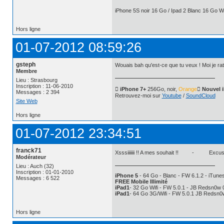
iPhone 5S noir 16 Go / Ipad 2 Blanc 16 Go Wi
Hors ligne
01-07-2012 08:59:26
gsteph
Wouais bah qu'est-ce que tu veux ! Moi je rat
Membre
Lieu : Strasbourg
Inscription : 11-06-2010
 iPhone 7+
256Go, noir,
Orange
 Nouvel 
Messages : 2 394
Retrouvez-moi sur
Youtube
/
SoundCloud
Site Web
Hors ligne
01-07-2012 23:34:51
franck71
Xsssiiiiiii !! A mes souhait !! - Excusez,
Modérateur
Lieu : Auch (32)
Inscription : 01-01-2010
iPhone 5
- 64 Go - Blanc - FW 6.1.2 - iTunes
Messages : 6 522
FREE Mobile Illimité
iPad1
- 32 Go Wifi - FW 5.0.1 - JB Redsn0w 
iPad1
- 64 Go 3G/Wifi - FW 5.0.1 JB Redsn0
Hors ligne