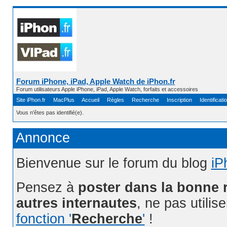
Forum iPhone, iPad, Apple Watch de iPhon.fr
Forum utilisateurs Apple iPhone, iPad, Apple Watch, forfaits et accessoires
Site iPhon.fr
MacPlus
Accueil
Règles
Recherche
Inscription
Identificati
Vous n'êtes pas identifié(e).
Annonce
Bienvenue sur le forum du blog
iP
Pensez à
poster dans la bonne 
autres internautes
, ne pas utilis
fonction '
Recherche
'
!