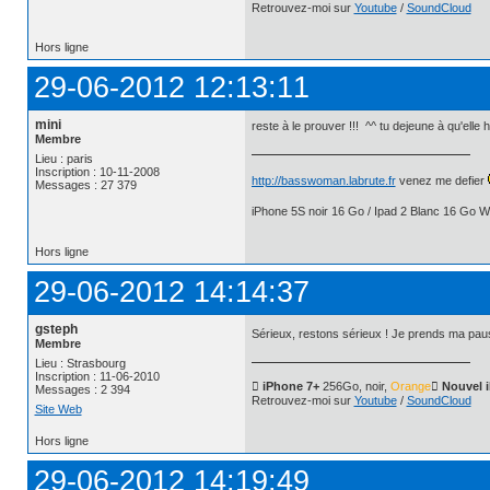
Retrouvez-moi sur
Youtube
/
SoundCloud
Hors ligne
29-06-2012 12:13:11
mini
reste à le prouver !!! ^^ tu dejeune à qu'elle 
Membre
Lieu : paris
Inscription : 10-11-2008
http://basswoman.labrute.fr
venez me defier
Messages : 27 379
iPhone 5S noir 16 Go / Ipad 2 Blanc 16 Go Wi
Hors ligne
29-06-2012 14:14:37
gsteph
Sérieux, restons sérieux ! Je prends ma pa
Membre
Lieu : Strasbourg
Inscription : 11-06-2010
 iPhone 7+
256Go, noir,
Orange
 Nouvel 
Messages : 2 394
Retrouvez-moi sur
Youtube
/
SoundCloud
Site Web
Hors ligne
29-06-2012 14:19:49