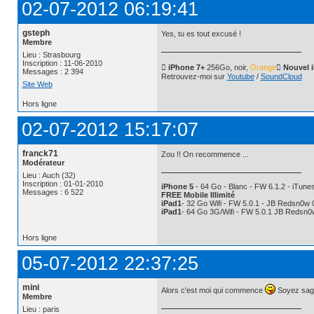
02-07-2012 06:19:41
gsteph
Yes, tu es tout excusé !
Membre
Lieu : Strasbourg
Inscription : 11-06-2010
 iPhone 7+
256Go, noir,
Orange
 Nouvel 
Messages : 2 394
Retrouvez-moi sur
Youtube
/
SoundCloud
Site Web
Hors ligne
02-07-2012 15:17:07
franck71
Zou !! On recommence ...
Modérateur
Lieu : Auch (32)
Inscription : 01-01-2010
iPhone 5
- 64 Go - Blanc - FW 6.1.2 - iTunes
Messages : 6 522
FREE Mobile Illimité
iPad1
- 32 Go Wifi - FW 5.0.1 - JB Redsn0w 
iPad1
- 64 Go 3G/Wifi - FW 5.0.1 JB Redsn0
Hors ligne
05-07-2012 22:37:25
mini
Alors c'est moi qui commence
Soyez sage
Membre
Lieu : paris