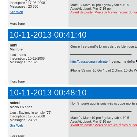
Inscription : 17-06-2008
Mate 9 / Mate 10 pro / galaxy tab s 10.5
Messages : 23 330
AsusVivobook Pro I7 16 go
Site Web
Avant de poster,Merci de lire les règles du f
Hors ligne
10-11-2013 00:41:40
mini
Genre il se sacrifie lol on sais très bien que 
Membre
Lieu : paris
Inscription : 10-11-2008
http://basswoman.labrute.fr
venez me defier
Messages : 27 379
iPhone 5S noir 16 Go / Ipad 2 Blanc 16 Go Wi
Hors ligne
10-11-2013 00:48:10
ouioui
Ho n'importe quoi je suis très occupé moi tu s
Modo en chef
Lieu : Savigny le temple (77)
Inscription : 17-06-2008
Mate 9 / Mate 10 pro / galaxy tab s 10.5
Messages : 23 330
AsusVivobook Pro I7 16 go
Avant de poster,Merci de lire les règles du f
Site Web
Hors ligne