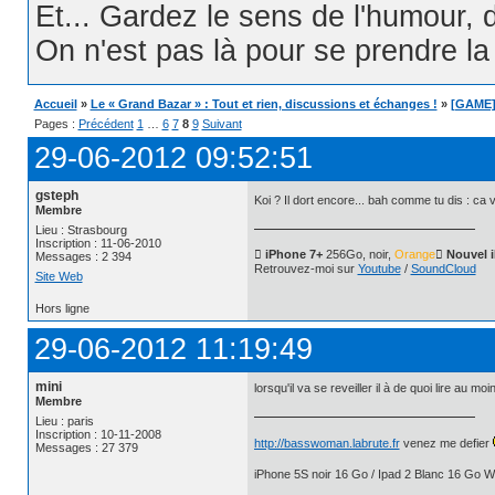
Et... Gardez le sens de l'humour, d
On n'est pas là pour se prendre la t
Accueil
»
Le « Grand Bazar » : Tout et rien, discussions et échanges !
»
[GAME] 
Pages :
Précédent
1
…
6
7
8
9
Suivant
29-06-2012 09:52:51
gsteph
Koi ? Il dort encore... bah comme tu dis : ca 
Membre
Lieu : Strasbourg
Inscription : 11-06-2010
 iPhone 7+
256Go, noir,
Orange
 Nouvel 
Messages : 2 394
Retrouvez-moi sur
Youtube
/
SoundCloud
Site Web
Hors ligne
29-06-2012 11:19:49
mini
lorsqu'il va se reveiller il à de quoi lire au moin
Membre
Lieu : paris
Inscription : 10-11-2008
http://basswoman.labrute.fr
venez me defier
Messages : 27 379
iPhone 5S noir 16 Go / Ipad 2 Blanc 16 Go Wi