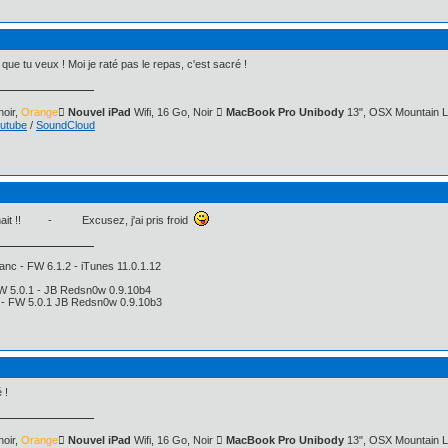
ue tu veux ! Moi je raté pas le repas, c'est sacré !
oir,
Orange
 Nouvel iPad
Wifi, 16 Go, Noir
 MacBook Pro Unibody
13", OSX Mountain L
utube
/
SoundCloud
 souhait !! - Excusez, j'ai pris froid
anc - FW 6.1.2 - iTunes 11.0.1.12
FW 5.0.1 - JB Redsn0w 0.9.10b4
i - FW 5.0.1 JB Redsn0w 0.9.10b3
 !
oir,
Orange
 Nouvel iPad
Wifi, 16 Go, Noir
 MacBook Pro Unibody
13", OSX Mountain L