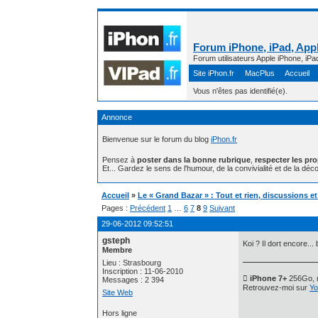
Forum iPhone, iPad, Appl
Forum utilisateurs Apple iPhone, iPa
Site iPhon.fr
MacPlus
Accueil
Vous n'êtes pas identifié(e).
Annonce
Bienvenue sur le forum du blog
iPhon.fr
Pensez à
poster dans la bonne rubrique
,
respecter les pr
Et... Gardez le sens de l'humour, de la convivialité et de la déco
Accueil
»
Le « Grand Bazar » : Tout et rien, discussions e
Pages :
Précédent
1
…
6
7
8
9
Suivant
29-06-2012 09:52:51
gsteph
Koi ? Il dort encore..
Membre
Lieu : Strasbourg
Inscription : 11-06-2010
 iPhone 7+
256Go, n
Messages : 2 394
Retrouvez-moi sur
Yo
Site Web
Hors ligne