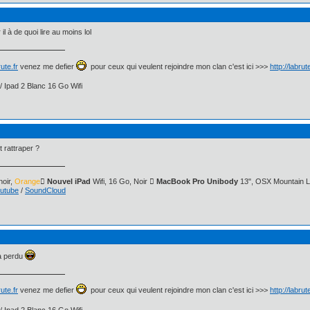
r il à de quoi lire au moins lol
ute.fr
venez me defier
pour ceux qui veulent rejoindre mon clan c'est ici >>>
http://labru
/ Ipad 2 Blanc 16 Go Wifi
t rattraper ?
oir,
Orange
 Nouvel iPad
Wifi, 16 Go, Noir
 MacBook Pro Unibody
13", OSX Mountain L
utube
/
SoundCloud
ra perdu
ute.fr
venez me defier
pour ceux qui veulent rejoindre mon clan c'est ici >>>
http://labru
/ Ipad 2 Blanc 16 Go Wifi