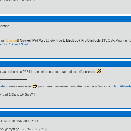
rhomme...
oir,
Orange
 Nouvel iPad
Wifi, 16 Go, Noir
 MacBook Pro Unibody
13", OSX Mountain L
utube
/
SoundCloud
toi au surhomme ??? lol ca n existe pas excuse moi de te l'apprendre
ute.fr
venez me defier
pour ceux qui veulent rejoindre mon clan c'est ici >>>
http://labru
/ Ipad 2 Blanc 16 Go Wifi
uis la preuve vivante ! Hum !
 par gsteph (29-06-2012 11:51:57)