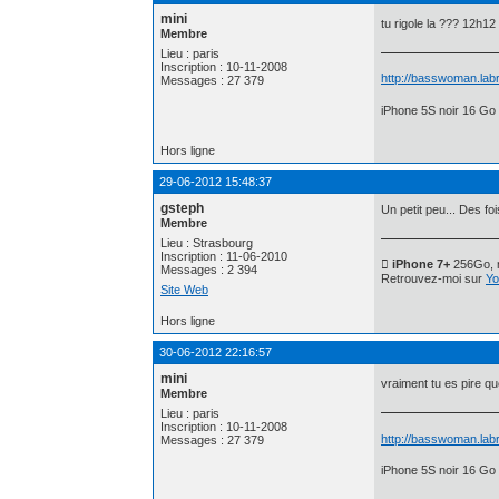
mini
tu rigole la ??? 12h
Membre
Lieu : paris
Inscription : 10-11-2008
http://basswoman.labr
Messages : 27 379
iPhone 5S noir 16 Go 
Hors ligne
29-06-2012 15:48:37
gsteph
Un petit peu... Des fo
Membre
Lieu : Strasbourg
Inscription : 11-06-2010
 iPhone 7+
256Go, n
Messages : 2 394
Retrouvez-moi sur
Yo
Site Web
Hors ligne
30-06-2012 22:16:57
mini
vraiment tu es pire que
Membre
Lieu : paris
Inscription : 10-11-2008
http://basswoman.labr
Messages : 27 379
iPhone 5S noir 16 Go 