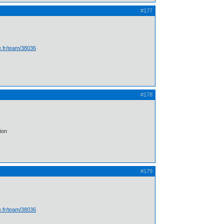
#177
te.fr/team/38036
#178
ion
#179
te.fr/team/38036