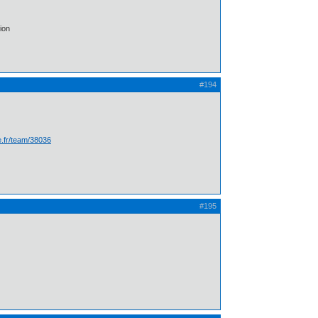
ion
#194
te.fr/team/38036
#195