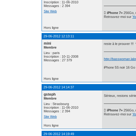
Inscription : 11-06-2010
Messages : 2 394
Site Web
 iPhone 7+
256Go, n
Retrouvez-moi sur
Yo
Hors ligne
29-06-2012 12:13:11
mini
reste à le prouver !!!
Membre
Lieu : paris
Inscription : 10-11-2008
http://basswoman.labr
Messages : 27 379
iPhone 5S noir 16 Go 
Hors ligne
29-06-2012 14:14:37
gsteph
Sérieux, restons sér
Membre
Lieu : Strasbourg
Inscription : 11-06-2010
 iPhone 7+
256Go, n
Messages : 2 394
Retrouvez-moi sur
Yo
Site Web
Hors ligne
29-06-2012 14:19:49