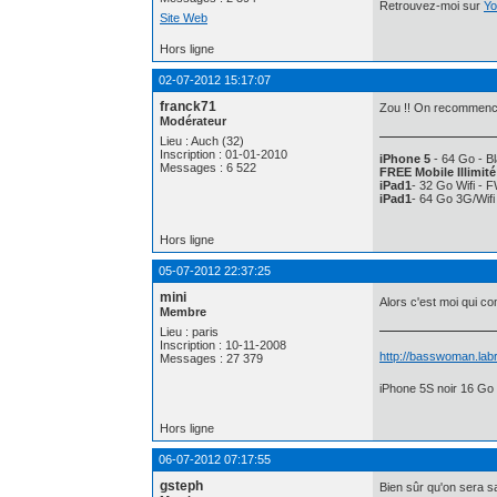
Retrouvez-moi sur
Yo
Site Web
Hors ligne
02-07-2012 15:17:07
franck71
Zou !! On recommence
Modérateur
Lieu : Auch (32)
Inscription : 01-01-2010
iPhone 5
- 64 Go - Bl
Messages : 6 522
FREE Mobile Illimité
iPad1
- 32 Go Wifi - 
iPad1
- 64 Go 3G/Wif
Hors ligne
05-07-2012 22:37:25
mini
Alors c'est moi qui 
Membre
Lieu : paris
Inscription : 10-11-2008
http://basswoman.labr
Messages : 27 379
iPhone 5S noir 16 Go 
Hors ligne
06-07-2012 07:17:55
gsteph
Bien sûr qu'on sera sa