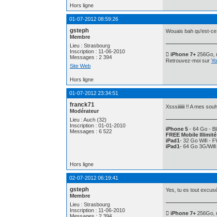
Hors ligne
01-07-2012 08:59:26
gsteph
Wouais bah qu'est-ce q
Membre
Lieu : Strasbourg
Inscription : 11-06-2010
 iPhone 7+
256Go, n
Messages : 2 394
Retrouvez-moi sur
Yo
Site Web
Hors ligne
01-07-2012 23:34:51
franck71
Xsssiiiiiii !! A mes
Modérateur
Lieu : Auch (32)
Inscription : 01-01-2010
iPhone 5
- 64 Go - Bl
Messages : 6 522
FREE Mobile Illimité
iPad1
- 32 Go Wifi - 
iPad1
- 64 Go 3G/Wif
Hors ligne
02-07-2012 06:19:41
gsteph
Yes, tu es tout excusé
Membre
Lieu : Strasbourg
Inscription : 11-06-2010
 iPhone 7+
256Go, n
Messages : 2 394