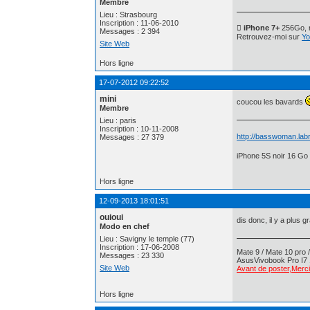
Membre
Lieu : Strasbourg
Inscription : 11-06-2010
 iPhone 7+
256Go, n
Messages : 2 394
Retrouvez-moi sur
Yo
Site Web
Hors ligne
17-07-2012 09:22:52
mini
coucou les bavards
Membre
Lieu : paris
Inscription : 10-11-2008
http://basswoman.labr
Messages : 27 379
iPhone 5S noir 16 Go 
Hors ligne
12-09-2013 18:01:51
ouioui
dis donc, il y a plus 
Modo en chef
Lieu : Savigny le temple (77)
Inscription : 17-06-2008
Mate 9 / Mate 10 pro /
Messages : 23 330
AsusVivobook Pro I7 
Site Web
Avant de poster,Merci 
Hors ligne