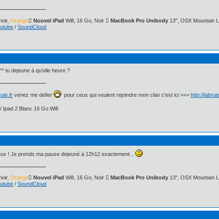
oir,
Orange
 Nouvel iPad
Wifi, 16 Go, Noir
 MacBook Pro Unibody
13", OSX Mountain L
utube
/
SoundCloud
 ^^ tu dejeune à qu'elle heure ?
ute.fr
venez me defier
pour ceux qui veulent rejoindre mon clan c'est ici >>>
http://labru
/ Ipad 2 Blanc 16 Go Wifi
ieux ! Je prends ma pause dejeuné à 12h12 exactement...
oir,
Orange
 Nouvel iPad
Wifi, 16 Go, Noir
 MacBook Pro Unibody
13", OSX Mountain L
utube
/
SoundCloud