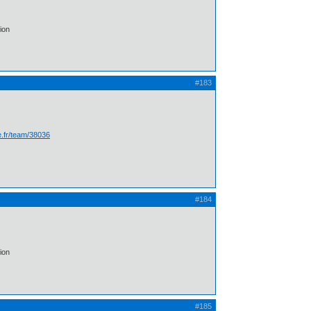
ion
#183
te.fr/team/38036
#184
ion
#185