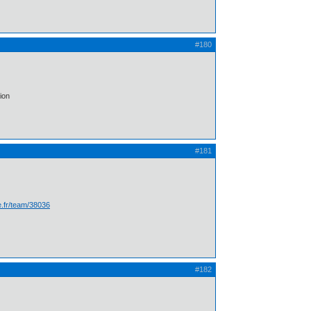
#180
ion
#181
te.fr/team/38036
#182