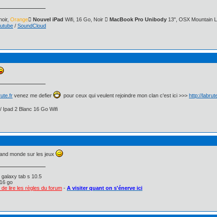
oir,
Orange
 Nouvel iPad
Wifi, 16 Go, Noir
 MacBook Pro Unibody
13", OSX Mountain L
utube
/
SoundCloud
ute.fr
venez me defier
pour ceux qui veulent rejoindre mon clan c'est ici >>>
http://labru
/ Ipad 2 Blanc 16 Go Wifi
grand monde sur les jeux
 galaxy tab s 10.5
16 go
de lire les règles du forum
-
A visiter quant on s'énerve ici