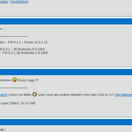
utube
/
SoundCloud
 ...
anc - FW 6.1.2 - iTunes 11.0.1.12
FW 5.0.1 - JB Redsn0w 0.9.10b4
i - FW 5.0.1 JB Redsn0w 0.9.10b3
commence
Soyez sage !!!
ute.fr
venez me defier
pour ceux qui veulent rejoindre mon clan c'est ici >>>
http://labru
/ Ipad 2 Blanc 16 Go Wifi
ge...