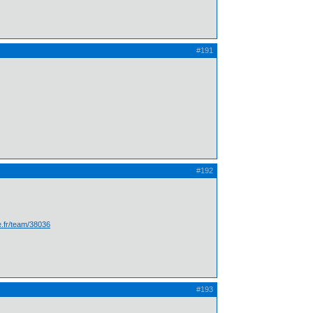
#191
#192
te.fr/team/38036
#193