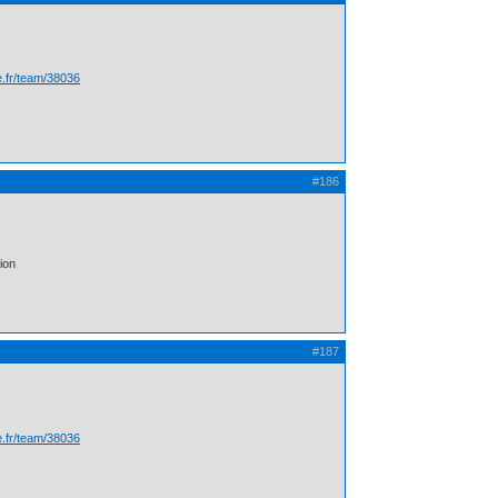
te.fr/team/38036
#186
ion
#187
te.fr/team/38036