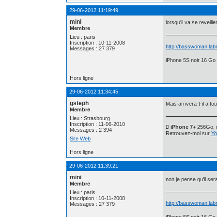
29-06-2012 11:19:49
mini
lorsqu'il va se reveille
Membre
Lieu : paris
Inscription : 10-11-2008
http://basswoman.labr
Messages : 27 379
iPhone 5S noir 16 Go 
Hors ligne
29-06-2012 11:34:45
gsteph
Mais arrivera-t-il a tou
Membre
Lieu : Strasbourg
Inscription : 11-06-2010
 iPhone 7+
256Go, n
Messages : 2 394
Retrouvez-moi sur
Yo
Site Web
Hors ligne
29-06-2012 11:39:21
mini
non je pense qu'il se
Membre
Lieu : paris
Inscription : 10-11-2008
http://basswoman.labr
Messages : 27 379
iPhone 5S noir 16 Go 