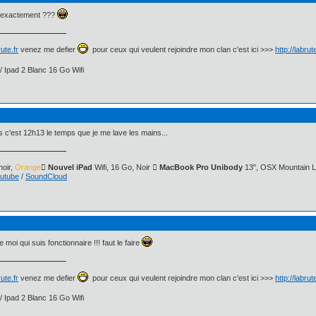
12 exactement ???
ute.fr
venez me defier
pour ceux qui veulent rejoindre mon clan c'est ici >>>
http://labru
/ Ipad 2 Blanc 16 Go Wifi
is c'est 12h13 le temps que je me lave les mains...
oir,
Orange
 Nouvel iPad
Wifi, 16 Go, Noir
 MacBook Pro Unibody
13", OSX Mountain L
utube
/
SoundCloud
 moi qui suis fonctionnaire !!! faut le faire
ute.fr
venez me defier
pour ceux qui veulent rejoindre mon clan c'est ici >>>
http://labru
/ Ipad 2 Blanc 16 Go Wifi