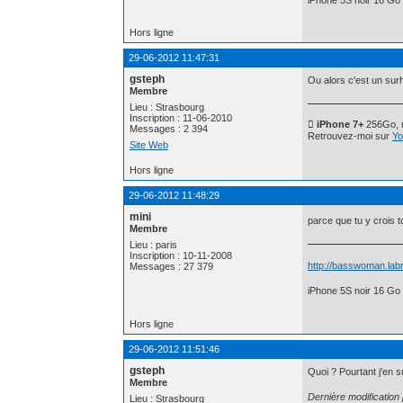
Hors ligne
29-06-2012 11:47:31
gsteph
Ou alors c'est un su
Membre
Lieu : Strasbourg
Inscription : 11-06-2010
 iPhone 7+
256Go, n
Messages : 2 394
Retrouvez-moi sur
Yo
Site Web
Hors ligne
29-06-2012 11:48:29
mini
parce que tu y crois 
Membre
Lieu : paris
Inscription : 10-11-2008
http://basswoman.labr
Messages : 27 379
iPhone 5S noir 16 Go 
Hors ligne
29-06-2012 11:51:46
gsteph
Quoi ? Pourtant j'en s
Membre
Dernière modification
Lieu : Strasbourg