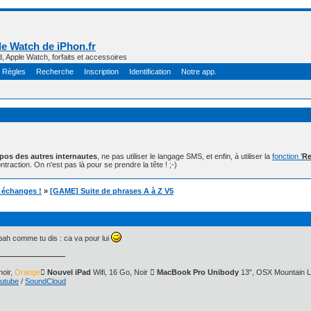
e Watch de iPhon.fr
d, Apple Watch, forfaits et accessoires
Règles
Recherche
Inscription
Identification
Notre app.
opos des autres internautes
, ne pas utiliser le langage SMS, et enfin, à utiliser la
fonction '
Re
ntraction. On n'est pas là pour se prendre la tête ! ;-)
t échanges !
»
[GAME] Suite de phrases A à Z V5
. bah comme tu dis : ca va pour lui
oir,
Orange
 Nouvel iPad
Wifi, 16 Go, Noir
 MacBook Pro Unibody
13", OSX Mountain L
utube
/
SoundCloud