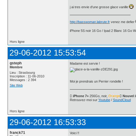
j ai tres envie d'une grosse glace vanille
http://basswoman.labrute.fr
venez me defier
iPhone 5S noir 16 Go / Ipad 2 Blanc 16 Go Wi
Hors ligne
29-06-2012 15:53:54
gsteph
Madame est servie !
Membre
Lieu : Strasbourg
Inscription : 11-06-2010
Messages : 2 394
Moi je prendrais un Perrier rondelle !
Site Web
 iPhone 7+
256Go, noir,
Orange
 Nouvel 
Retrouvez-moi sur
Youtube
/
SoundCloud
Hors ligne
29-06-2012 16:53:33
franck71
Voici !!