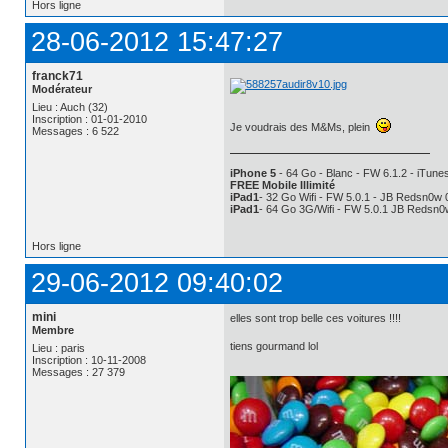
Hors ligne
28-06-2012 15:47:27
franck71
Modérateur
Lieu : Auch (32)
Inscription : 01-01-2010
Je voudrais des M&Ms, plein
Messages : 6 522
iPhone 5
- 64 Go - Blanc - FW 6.1.2 - iTunes
FREE Mobile Illimité
iPad1
- 32 Go Wifi - FW 5.0.1 - JB Redsn0w 
iPad1
- 64 Go 3G/Wifi - FW 5.0.1 JB Redsn0
Hors ligne
29-06-2012 09:40:02
mini
elles sont trop belle ces voitures !!!!
Membre
tiens gourmand lol
Lieu : paris
Inscription : 10-11-2008
Messages : 27 379