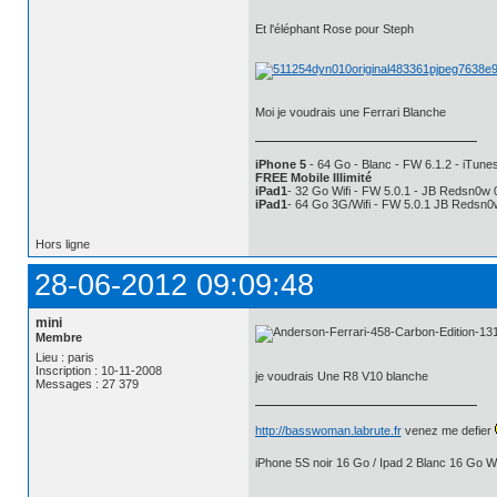
Et l'éléphant Rose pour Steph
Moi je voudrais une Ferrari Blanche
iPhone 5
- 64 Go - Blanc - FW 6.1.2 - iTunes
FREE Mobile Illimité
iPad1
- 32 Go Wifi - FW 5.0.1 - JB Redsn0w 
iPad1
- 64 Go 3G/Wifi - FW 5.0.1 JB Redsn0
Hors ligne
28-06-2012 09:09:48
mini
Membre
Lieu : paris
Inscription : 10-11-2008
je voudrais Une R8 V10 blanche
Messages : 27 379
http://basswoman.labrute.fr
venez me defier
iPhone 5S noir 16 Go / Ipad 2 Blanc 16 Go Wi