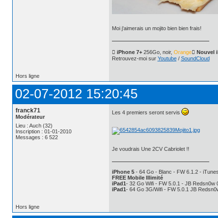
Moi j'aimerais un mojito bien bien frais!
 iPhone 7+
256Go, noir,
Orange
 Nouvel 
Retrouvez-moi sur
Youtube
/
SoundCloud
Hors ligne
02-07-2012 15:20:45
franck71
Les 4 premiers seront servis
Modérateur
Lieu : Auch (32)
Inscription : 01-01-2010
Messages : 6 522
Je voudrais Une 2CV Cabriolet !!
iPhone 5
- 64 Go - Blanc - FW 6.1.2 - iTunes
FREE Mobile Illimité
iPad1
- 32 Go Wifi - FW 5.0.1 - JB Redsn0w 
iPad1
- 64 Go 3G/Wifi - FW 5.0.1 JB Redsn0
Hors ligne