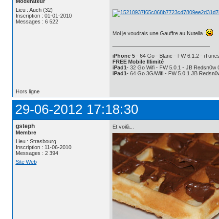
Modérateur
Lieu : Auch (32)
Inscription : 01-01-2010
Messages : 6 522
Moi je voudrais une Gauffre au Nutella
iPhone 5
- 64 Go - Blanc - FW 6.1.2 - iTunes
FREE Mobile Illimité
iPad1
- 32 Go Wifi - FW 5.0.1 - JB Redsn0w 
iPad1
- 64 Go 3G/Wifi - FW 5.0.1 JB Redsn0
Hors ligne
29-06-2012 17:18:30
gsteph
Et voilà...
Membre
Lieu : Strasbourg
Inscription : 11-06-2010
Messages : 2 394
Site Web