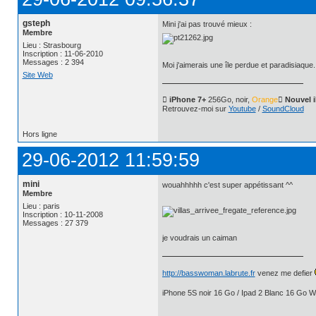
gsteph
Mini j'ai pas trouvé mieux :
Membre
Lieu : Strasbourg
Inscription : 11-06-2010
Messages : 2 394
Moi j'aimerais une île perdue et paradisiaque.
Site Web
 iPhone 7+
256Go, noir,
Orange
 Nouvel 
Retrouvez-moi sur
Youtube
/
SoundCloud
Hors ligne
29-06-2012 11:59:59
mini
wouahhhhh c'est super appétissant ^^
Membre
Lieu : paris
Inscription : 10-11-2008
Messages : 27 379
je voudrais un caiman
http://basswoman.labrute.fr
venez me defier
iPhone 5S noir 16 Go / Ipad 2 Blanc 16 Go Wi