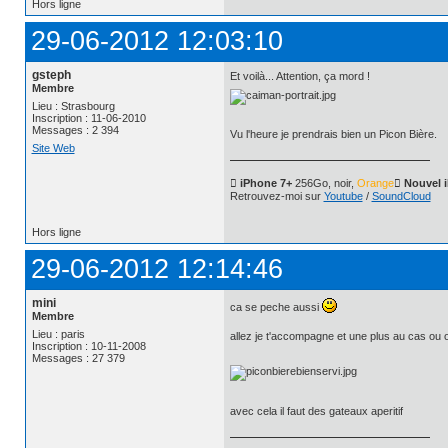
Hors ligne
29-06-2012 12:03:10
gsteph
Et voilà... Attention, ça mord !
Membre
Lieu : Strasbourg
Inscription : 11-06-2010
Messages : 2 394
Vu l'heure je prendrais bien un Picon Bière.
Site Web
 iPhone 7+
256Go, noir,
Orange
 Nouvel 
Retrouvez-moi sur
Youtube
/
SoundCloud
Hors ligne
29-06-2012 12:14:46
mini
ca se peche aussi
Membre
Lieu : paris
allez je t'accompagne et une plus au cas ou on 
Inscription : 10-11-2008
Messages : 27 379
avec cela il faut des gateaux aperitif