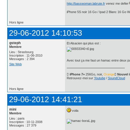
http://basswoman.labrute.fr
venez me defier
iPhone 5S noir 16 Go / Ipad 2 Blanc 16 Go Wi
Hors ligne
29-06-2012 14:10:53
gsteph
Et Alsacien qui plus est :
Membre
Lieu : Strasbourg
Inscription : 11-06-2010
Messages : 2 394
Avec tout ça me faut un hamac entre deux pal
Site Web
 iPhone 7+
256Go, noir,
Orange
 Nouvel 
Retrouvez-moi sur
Youtube
/
SoundCloud
Hors ligne
29-06-2012 14:41:21
mini
voila
Membre
Lieu : paris
Inscription : 10-11-2008
Messages : 27 379