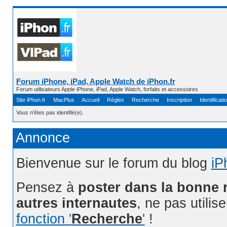
Forum iPhone, iPad, Apple Watch de iPhon.fr
Forum utilisateurs Apple iPhone, iPad, Apple Watch, forfaits et accessoires
Site iPhon.fr
MacPlus
Accueil
Règles
Recherche
Inscription
Identificati
Vous n'êtes pas identifié(e).
Annonce
Bienvenue sur le forum du blog
iP
Pensez à
poster dans la bonne 
autres internautes
, ne pas utilis
fonction '
Recherche
'
!