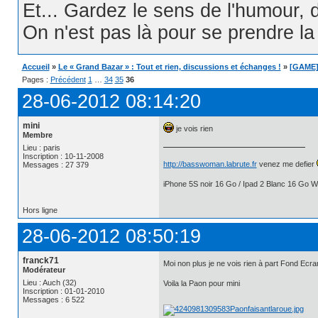
Et... Gardez le sens de l'humour, d
On n'est pas là pour se prendre la t
Accueil
»
Le « Grand Bazar » : Tout et rien, discussions et échanges !
»
[GAME] 
Pages :
Précédent
1
…
34
35
36
28-06-2012 08:14:20
mini
je vois rien
Membre
Lieu : paris
Inscription : 10-11-2008
http://basswoman.labrute.fr
venez me defier
Messages : 27 379
iPhone 5S noir 16 Go / Ipad 2 Blanc 16 Go Wi
Hors ligne
28-06-2012 08:50:19
franck71
Moi non plus je ne vois rien à part Fond E
Modérateur
Lieu : Auch (32)
Voila la Paon pour mini
Inscription : 01-01-2010
Messages : 6 522