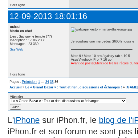
Hors ligne
12-09-2013 18:01:16
ouioui
Modo en chef
Lieu : Savigny le temple (77)
Inscription : 17-06-2008
Je voudrais une mercedes S600 limousine
Messages : 23 330
Site Web
Mate 9 / Mate 10 pro / galaxy tab s 10.5
AsusVivobook Pro I7 16 go
Avant de poster,Merci de lire les règles du f
Hors ligne
Pages :
Précédent
1
…
34
35
36
Accueil
»
Le « Grand Bazar » : Tout et rien, discussions et échanges !
»
[GAME] 
Atteindre
L'
iPhone
sur iPhon.fr, le
blog de l'
iPhon.fr et son forum ne sont pas 