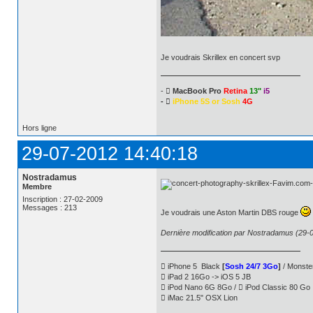
Je voudrais Skrillex en concert svp
- 
MacBook Pro
Retina
13"
i5
- 
iPhone 5S or Sosh
4G
Hors ligne
29-07-2012 14:40:18
Nostradamus
Membre
Inscription : 27-02-2009
Messages : 213
Je voudrais une Aston Martin DBS rouge
Dernière modification par Nostradamus (29-
 iPhone 5 Black
[
Sosh 24/7 3Go
]
/ Monste
 iPad 2 16Go -> iOS 5 JB
 iPod Nano 6G 8Go /  iPod Classic 80 Go
 iMac 21.5" OSX Lion