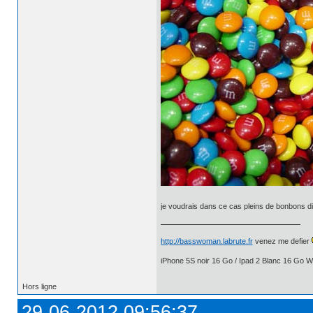
je voudrais dans ce cas pleins de bonbons di
http://basswoman.labrute.fr
venez me defier
iPhone 5S noir 16 Go / Ipad 2 Blanc 16 Go Wi
Hors ligne
29-06-2012 09:56:37