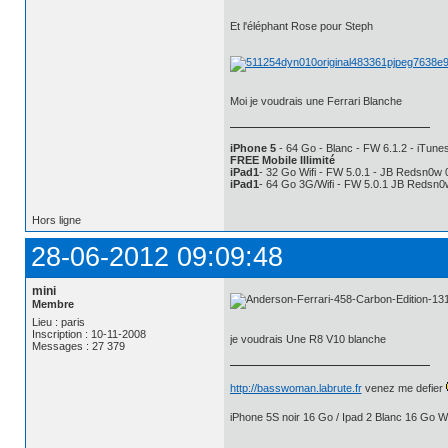
Et l'éléphant Rose pour Steph
Moi je voudrais une Ferrari Blanche
iPhone 5
- 64 Go - Blanc - FW 6.1.2 - iTunes
FREE Mobile Illimité
iPad1
- 32 Go Wifi - FW 5.0.1 - JB Redsn0w 
iPad1
- 64 Go 3G/Wifi - FW 5.0.1 JB Redsn0
Hors ligne
28-06-2012 09:09:48
mini
Membre
Lieu : paris
Inscription : 10-11-2008
je voudrais Une R8 V10 blanche
Messages : 27 379
http://basswoman.labrute.fr
venez me defier
iPhone 5S noir 16 Go / Ipad 2 Blanc 16 Go Wi