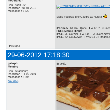
Modérateur
Lieu : Auch (32)
Inscription : 01-01-2010
Messages : 6 522
Moi je voudrais une Gauffre au Nutella
iPhone 5
- 64 Go - Blanc - FW 6.1.2 - iTunes
FREE Mobile Illimité
iPad1
- 32 Go Wifi - FW 5.0.1 - JB Redsn0w 
iPad1
- 64 Go 3G/Wifi - FW 5.0.1 JB Redsn0
Hors ligne
29-06-2012 17:18:30
gsteph
Et voilà...
Membre
Lieu : Strasbourg
Inscription : 11-06-2010
Messages : 2 394
Site Web