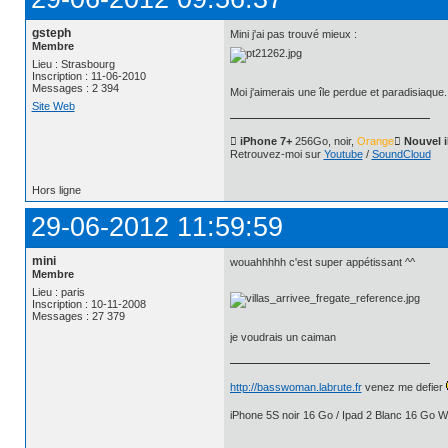
gsteph
Mini j'ai pas trouvé mieux :
Membre
Lieu : Strasbourg
Inscription : 11-06-2010
Messages : 2 394
Moi j'aimerais une île perdue et paradisiaque.
Site Web
 iPhone 7+
256Go, noir,
Orange
 Nouvel 
Retrouvez-moi sur
Youtube
/
SoundCloud
Hors ligne
29-06-2012 11:59:59
mini
wouahhhhh c'est super appétissant ^^
Membre
Lieu : paris
Inscription : 10-11-2008
Messages : 27 379
je voudrais un caiman
http://basswoman.labrute.fr
venez me defier
iPhone 5S noir 16 Go / Ipad 2 Blanc 16 Go Wi