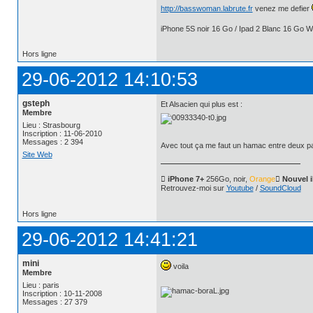
http://basswoman.labrute.fr
venez me defier
iPhone 5S noir 16 Go / Ipad 2 Blanc 16 Go Wi
Hors ligne
29-06-2012 14:10:53
gsteph
Et Alsacien qui plus est :
Membre
Lieu : Strasbourg
Inscription : 11-06-2010
Messages : 2 394
Avec tout ça me faut un hamac entre deux pal
Site Web
 iPhone 7+
256Go, noir,
Orange
 Nouvel 
Retrouvez-moi sur
Youtube
/
SoundCloud
Hors ligne
29-06-2012 14:41:21
mini
voila
Membre
Lieu : paris
Inscription : 10-11-2008
Messages : 27 379