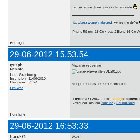
j ai tres envie d'une grosse glace vanille
http://basswoman.labrute.fr
venez me defier
iPhone 5S noir 16 Go / Ipad 2 Blanc 16 Go Wi
Hors ligne
29-06-2012 15:53:54
gsteph
Madame est servie !
Membre
Lieu : Strasbourg
Inscription : 11-06-2010
Messages : 2 394
Moi je prendrais un Perrier rondelle !
Site Web
 iPhone 7+
256Go, noir,
Orange
 Nouvel 
Retrouvez-moi sur
Youtube
/
SoundCloud
Hors ligne
29-06-2012 16:53:33
franck71
Voici !!