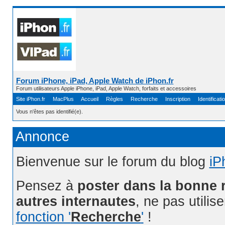
Forum iPhone, iPad, Apple Watch de iPhon.fr
Forum utilisateurs Apple iPhone, iPad, Apple Watch, forfaits et accessoires
Site iPhon.fr
MacPlus
Accueil
Règles
Recherche
Inscription
Identificati
Vous n'êtes pas identifié(e).
Annonce
Bienvenue sur le forum du blog
iP
Pensez à
poster dans la bonne 
autres internautes
, ne pas utilis
fonction '
Recherche
'
!