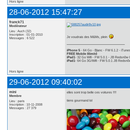
Hors ligne
28-06-2012 15:47:27
franck71
Modérateur
Lieu : Auch (32)
Inscription : 01-01-2010
Je voudrais des M&Ms, plein
Messages : 6 522
iPhone 5
- 64 Go - Blanc - FW 6.1.2 - iTunes
FREE Mobile Illimité
iPad1
- 32 Go Wifi - FW 5.0.1 - JB Redsn0w 
iPad1
- 64 Go 3G/Wifi - FW 5.0.1 JB Redsn0
Hors ligne
29-06-2012 09:40:02
mini
elles sont trop belle ces voitures !!!!
Membre
tiens gourmand lol
Lieu : paris
Inscription : 10-11-2008
Messages : 27 379