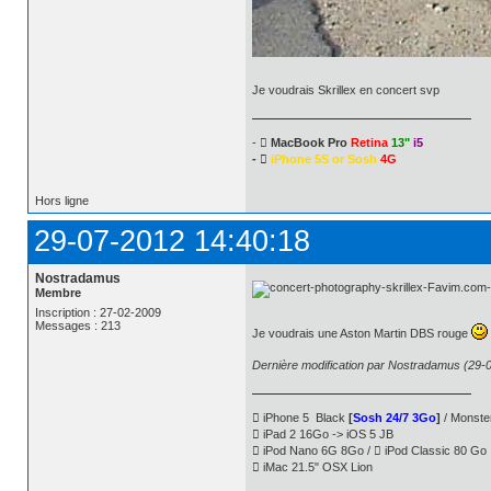
Je voudrais Skrillex en concert svp
- 
MacBook Pro
Retina
13"
i5
- 
iPhone 5S or Sosh
4G
Hors ligne
29-07-2012 14:40:18
Nostradamus
Membre
Inscription : 27-02-2009
Messages : 213
Je voudrais une Aston Martin DBS rouge
Dernière modification par Nostradamus (29-
 iPhone 5 Black
[
Sosh 24/7 3Go
]
/ Monste
 iPad 2 16Go -> iOS 5 JB
 iPod Nano 6G 8Go /  iPod Classic 80 Go
 iMac 21.5" OSX Lion