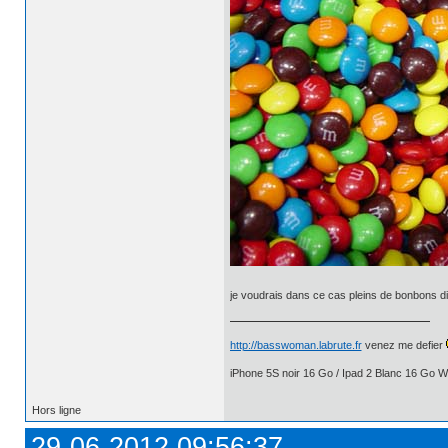
je voudrais dans ce cas pleins de bonbons di
http://basswoman.labrute.fr
venez me defier
iPhone 5S noir 16 Go / Ipad 2 Blanc 16 Go Wi
Hors ligne
29-06-2012 09:56:37