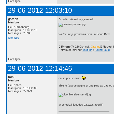
Hors ligne
29-06-2012 12:03:10
gsteph
Et voilà... Attention, ça mord !
Membre
Lieu : Strasbourg
Inscription : 11-06-2010
Messages : 2 394
Vu l'heure je prendrais bien un Picon Bière.
Site Web
 iPhone 7+
256Go, noir,
Orange
 Nouvel 
Retrouvez-moi sur
Youtube
/
SoundCloud
Hors ligne
29-06-2012 12:14:46
mini
ca se peche aussi
Membre
Lieu : paris
allez je t'accompagne et une plus au cas ou on 
Inscription : 10-11-2008
Messages : 27 379
avec cela il faut des gateaux aperitif