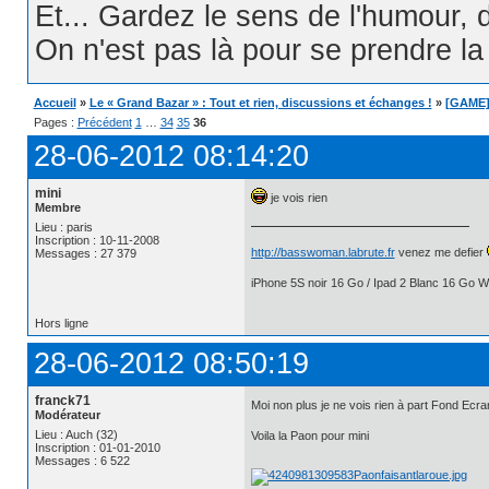
Et... Gardez le sens de l'humour, d
On n'est pas là pour se prendre la t
Accueil
»
Le « Grand Bazar » : Tout et rien, discussions et échanges !
»
[GAME] 
Pages :
Précédent
1
…
34
35
36
28-06-2012 08:14:20
mini
je vois rien
Membre
Lieu : paris
Inscription : 10-11-2008
http://basswoman.labrute.fr
venez me defier
Messages : 27 379
iPhone 5S noir 16 Go / Ipad 2 Blanc 16 Go Wi
Hors ligne
28-06-2012 08:50:19
franck71
Moi non plus je ne vois rien à part Fond E
Modérateur
Lieu : Auch (32)
Voila la Paon pour mini
Inscription : 01-01-2010
Messages : 6 522