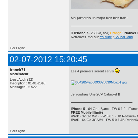
Moi j'aimerais un mojito bien bien frais!
 iPhone 7+
256Go, noir,
Orange
 Nouvel 
Retrouvez-moi sur
Youtube
/
SoundCloud
Hors ligne
02-07-2012 15:20:45
franck71
Les 4 premiers seront servis
Modérateur
Lieu : Auch (32)
Inscription : 01-01-2010
Messages : 6 522
Je voudrais Une 2CV Cabriolet !!
iPhone 5
- 64 Go - Blanc - FW 6.1.2 - iTunes
FREE Mobile Illimité
iPad1
- 32 Go Wifi - FW 5.0.1 - JB Redsn0w 
iPad1
- 64 Go 3G/Wifi - FW 5.0.1 JB Redsn0
Hors ligne