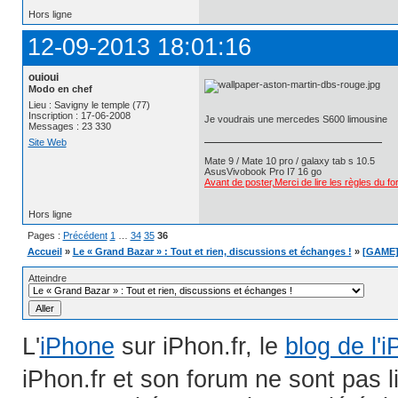
Hors ligne
12-09-2013 18:01:16
ouioui
Modo en chef
Lieu : Savigny le temple (77)
Inscription : 17-06-2008
Je voudrais une mercedes S600 limousine
Messages : 23 330
Site Web
Mate 9 / Mate 10 pro / galaxy tab s 10.5
AsusVivobook Pro I7 16 go
Avant de poster,Merci de lire les règles du f
Hors ligne
Pages :
Précédent
1
…
34
35
36
Accueil
»
Le « Grand Bazar » : Tout et rien, discussions et échanges !
»
[GAME] 
Atteindre
L'
iPhone
sur iPhon.fr, le
blog de l'
iPhon.fr et son forum ne sont pas 