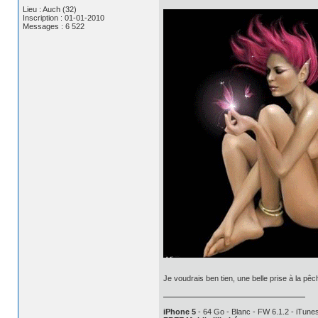
Lieu : Auch (32)
Inscription : 01-01-2010
Messages : 6 522
Je voudrais ben tien, une belle prise à la pêch
iPhone 5
- 64 Go - Blanc - FW 6.1.2 - iTunes