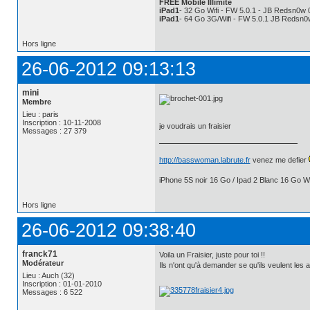
FREE Mobile Illimité
iPad1
- 32 Go Wifi - FW 5.0.1 - JB Redsn0w 
iPad1
- 64 Go 3G/Wifi - FW 5.0.1 JB Redsn0
Hors ligne
26-06-2012 09:13:13
mini
Membre
Lieu : paris
Inscription : 10-11-2008
je voudrais un fraisier
Messages : 27 379
http://basswoman.labrute.fr
venez me defier
iPhone 5S noir 16 Go / Ipad 2 Blanc 16 Go Wi
Hors ligne
26-06-2012 09:38:40
franck71
Voila un Fraisier, juste pour toi !!
Modérateur
Ils n'ont qu'à demander se qu'ils veulent les 
Lieu : Auch (32)
Inscription : 01-01-2010
Messages : 6 522