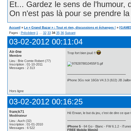
Et... Gardez le sens de l'humour, d
On n'est pas là pour se prendre la t
Accueil
»
Le « Grand Bazar » : Tout et rien, discussions et échanges !
»
[GAME] 
Pages :
Précédent
1
…
32
33
34
35
36
Suivant
03-02-2012 00:11:04
Air-0ne
Trop fort bien joué !!
Membre
Lieu : Brie Comte Robert (77)
Inscription : 01-10-2011
Messages : 2 313
iPhone 3Gs noir 16Gb V4.3.3 (8J2) JB Jail
Hors ligne
03-02-2012 00:16:25
franck71
Hé Erwan, le but du jeu, c'est de dire ce que
Modérateur
Lieu : Auch (32)
Inscription : 01-01-2010
iPhone 5
- 64 Go - Blanc - FW 6.1.2 - iTunes
Messages : 6 522
FREE Mobile Illimité