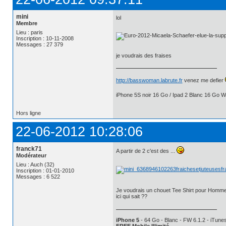
mini
lol
Membre
Lieu : paris
Inscription : 10-11-2008
Messages : 27 379
je voudrais des fraises
http://basswoman.labrute.fr
venez me defier
iPhone 5S noir 16 Go / Ipad 2 Blanc 16 Go Wi
Hors ligne
22-06-2012 10:28:06
franck71
A partir de 2 c'est des ...
Modérateur
Lieu : Auch (32)
Inscription : 01-01-2010
Messages : 6 522
Je voudrais un chouet Tee Shirt pour Homme 
ici qui sait ??
iPhone 5
- 64 Go - Blanc - FW 6.1.2 - iTunes
FREE Mobile Illimité