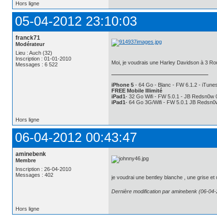
Hors ligne
05-04-2012 23:10:03
franck71
Modérateur
Lieu : Auch (32)
Inscription : 01-01-2010
Moi, je voudrais une Harley Davidson à 3 
Messages : 6 522
iPhone 5
- 64 Go - Blanc - FW 6.1.2 - iTunes
FREE Mobile Illimité
iPad1
- 32 Go Wifi - FW 5.0.1 - JB Redsn0w 
iPad1
- 64 Go 3G/Wifi - FW 5.0.1 JB Redsn0
Hors ligne
06-04-2012 00:43:47
aminebenk
Membre
Inscription : 26-04-2010
Messages : 402
je voudrai une bentley blanche , une grise e
Dernière modification par aminebenk (06-04-
Hors ligne