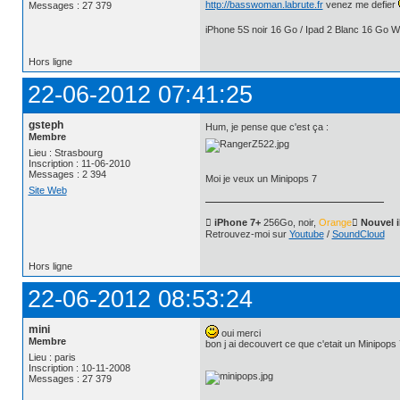
http://basswoman.labrute.fr
venez me defier
Messages : 27 379
iPhone 5S noir 16 Go / Ipad 2 Blanc 16 Go Wi
Hors ligne
22-06-2012 07:41:25
gsteph
Hum, je pense que c'est ça :
Membre
Lieu : Strasbourg
Inscription : 11-06-2010
Messages : 2 394
Moi je veux un Minipops 7
Site Web
 iPhone 7+
256Go, noir,
Orange
 Nouvel 
Retrouvez-moi sur
Youtube
/
SoundCloud
Hors ligne
22-06-2012 08:53:24
mini
oui merci
Membre
bon j ai decouvert ce que c'etait un Minipops 
Lieu : paris
Inscription : 10-11-2008
Messages : 27 379