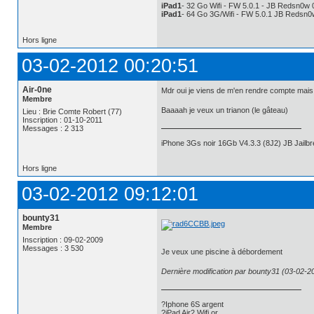
iPad1
- 32 Go Wifi - FW 5.0.1 - JB Redsn0w 
iPad1
- 64 Go 3G/Wifi - FW 5.0.1 JB Redsn0
Hors ligne
03-02-2012 00:20:51
Air-0ne
Mdr oui je viens de m'en rendre compte mais 
Membre
Baaaah je veux un trianon (le gâteau)
Lieu : Brie Comte Robert (77)
Inscription : 01-10-2011
Messages : 2 313
iPhone 3Gs noir 16Gb V4.3.3 (8J2) JB Jail
Hors ligne
03-02-2012 09:12:01
bounty31
Membre
Inscription : 09-02-2009
Messages : 3 530
Je veux une piscine à débordement
Dernière modification par bounty31 (03-02-2
?Iphone 6S argent
?iPad Air2 Wifi or