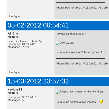
iPhone 3Gs noir 16Gb V4.3.3 (8J2) JB Jail
Hors ligne
05-02-2012 00:54:41
Air-0ne
Terrible les nounours lol ^^
Membre
Lieu : Brie Comte Robert (77)
Inscription : 01-10-2011
Messages : 2 313
Je veux une glace à l'italienne géante !! :-D
iPhone 3Gs noir 16Gb V4.3.3 (8J2) JB Jail
Hors ligne
15-03-2012 23:57:32
xevious78
Membre
Inscription : 30-12-2007
Messages : 5
Je veux un homme à trois jambes ...