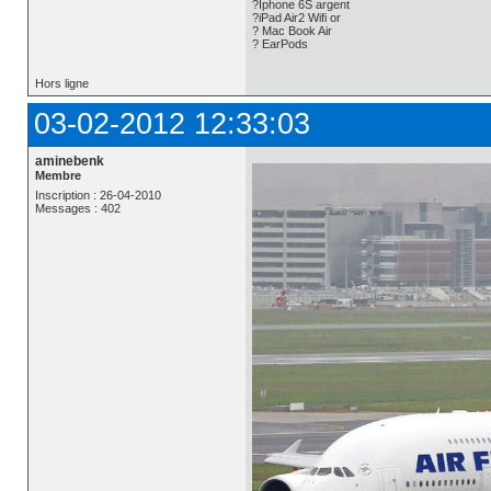
?Iphone 6S argent
?iPad Air2 Wifi or
? Mac Book Air
? EarPods
Hors ligne
03-02-2012 12:33:03
aminebenk
Membre
Inscription : 26-04-2010
Messages : 402