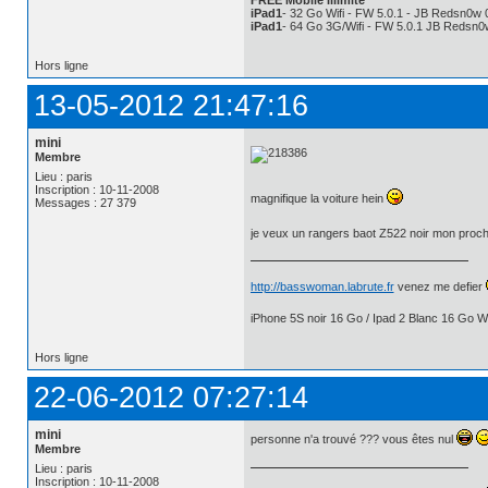
FREE Mobile Illimité
iPad1
- 32 Go Wifi - FW 5.0.1 - JB Redsn0w 
iPad1
- 64 Go 3G/Wifi - FW 5.0.1 JB Redsn0
Hors ligne
13-05-2012 21:47:16
mini
Membre
Lieu : paris
Inscription : 10-11-2008
magnifique la voiture hein
Messages : 27 379
je veux un rangers baot Z522 noir mon proc
http://basswoman.labrute.fr
venez me defier
iPhone 5S noir 16 Go / Ipad 2 Blanc 16 Go Wi
Hors ligne
22-06-2012 07:27:14
mini
personne n'a trouvé ??? vous êtes nul
Membre
Lieu : paris
Inscription : 10-11-2008