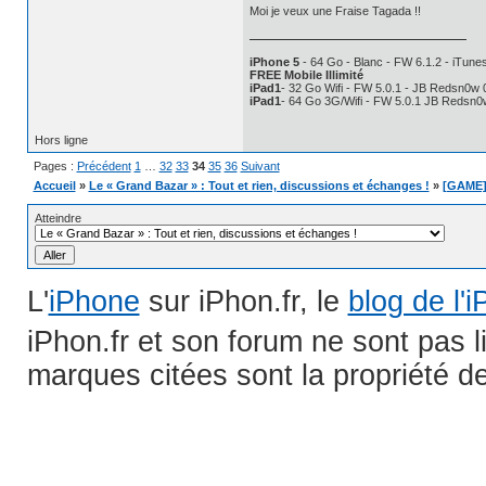
Moi je veux une Fraise Tagada !!
iPhone 5
- 64 Go - Blanc - FW 6.1.2 - iTunes
FREE Mobile Illimité
iPad1
- 32 Go Wifi - FW 5.0.1 - JB Redsn0w 
iPad1
- 64 Go 3G/Wifi - FW 5.0.1 JB Redsn0
Hors ligne
Pages :
Précédent
1
…
32
33
34
35
36
Suivant
Accueil
»
Le « Grand Bazar » : Tout et rien, discussions et échanges !
»
[GAME] 
Atteindre
L'
iPhone
sur iPhon.fr, le
blog de l'
iPhon.fr et son forum ne sont pas 
marques citées sont la propriété de