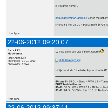
je voudrais homer ...
http://basswoman.labrute.fr
venez me defier
iPhone 5S noir 16 Go / Ipad 2 Blanc 16 Go Wi
Hors ligne
22-06-2012 09:20:07
franck71
Le voila dans son plus simple appareil
Modérateur
Lieu : Auch (32)
Inscription : 01-01-2010
Messages : 6 522
Moi je voudrais "Une belle Supportrice de l'
iPhone 5
- 64 Go - Blanc - FW 6.1.2 - iTunes
FREE Mobile Illimité
iPad1
- 32 Go Wifi - FW 5.0.1 - JB Redsn0w 
iPad1
- 64 Go 3G/Wifi - FW 5.0.1 JB Redsn0
Hors ligne
22-06-2012 09:37:11