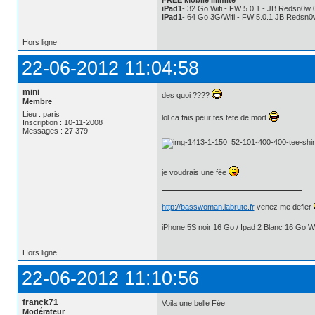
iPad1
- 32 Go Wifi - FW 5.0.1 - JB Redsn0w 
iPad1
- 64 Go 3G/Wifi - FW 5.0.1 JB Redsn0
Hors ligne
22-06-2012 11:04:58
mini
des quoi ????
Membre
Lieu : paris
lol ca fais peur tes tete de mort
Inscription : 10-11-2008
Messages : 27 379
je voudrais une fée
http://basswoman.labrute.fr
venez me defier
iPhone 5S noir 16 Go / Ipad 2 Blanc 16 Go Wi
Hors ligne
22-06-2012 11:10:56
franck71
Voila une belle Fée
Modérateur