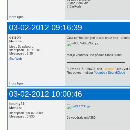
? Mac Book Air
? EarPods
Hors ligne
03-02-2012 09:16:39
gsteph
Cela tombe bien j'en ai une chez moi... (hum
Membre
Lieu : Strasbourg
Inscription : 11-06-2010
Messages : 2 394
Moi je voudrais une pédale Small Stone.
Site Web
 iPhone 7+
256Go, noir,
Orange
 Nouvel 
Retrouvez-moi sur
Youtube
/
SoundCloud
Hors ligne
03-02-2012 10:00:46
bounty31
Membre
Inscription : 09-02-2009
Messages : 3 530
Je voudrais un A380