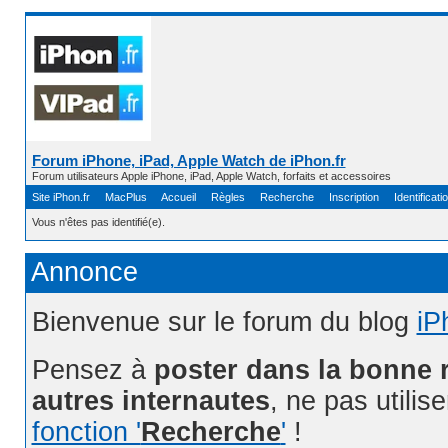
Forum iPhone, iPad, Apple Watch de iPhon.fr
Forum utilisateurs Apple iPhone, iPad, Apple Watch, forfaits et accessoires
Site iPhon.fr
MacPlus
Accueil
Règles
Recherche
Inscription
Identificati
Vous n'êtes pas identifié(e).
Annonce
Bienvenue sur le forum du blog
iP
Pensez à
poster dans la bonne 
autres internautes
, ne pas utilis
fonction '
Recherche
'
!