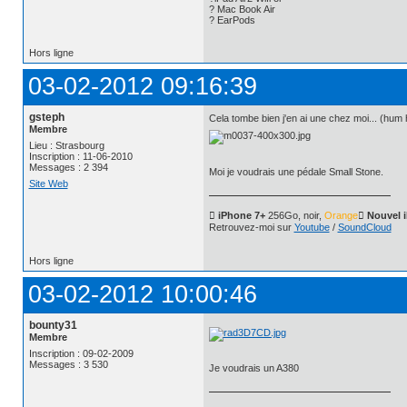
? Mac Book Air
? EarPods
Hors ligne
03-02-2012 09:16:39
gsteph
Cela tombe bien j'en ai une chez moi... (hum
Membre
Lieu : Strasbourg
Inscription : 11-06-2010
Messages : 2 394
Moi je voudrais une pédale Small Stone.
Site Web
 iPhone 7+
256Go, noir,
Orange
 Nouvel 
Retrouvez-moi sur
Youtube
/
SoundCloud
Hors ligne
03-02-2012 10:00:46
bounty31
Membre
Inscription : 09-02-2009
Messages : 3 530
Je voudrais un A380