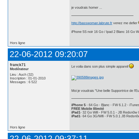
je voudrais homer ...
http://basswoman.labrute.fr
venez me defier
iPhone 5S noir 16 Go / Ipad 2 Blanc 16 Go Wi
Hors ligne
22-06-2012 09:20:07
franck71
Le voila dans son plus simple appareil
Modérateur
Lieu : Auch (32)
Inscription : 01-01-2010
Messages : 6 522
Moi je voudrais "Une belle Supportrice de l'
iPhone 5
- 64 Go - Blanc - FW 6.1.2 - iTunes
FREE Mobile Illimité
iPad1
- 32 Go Wifi - FW 5.0.1 - JB Redsn0w 
iPad1
- 64 Go 3G/Wifi - FW 5.0.1 JB Redsn0
Hors ligne
22-06-2012 09:37:11