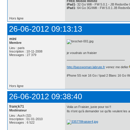
FREE Mobile Illimité
iPad1
- 32 Go Wifi - FW 5.0.1 - JB Redsn0w 
iPad1
- 64 Go 3G/Wifi - FW 5.0.1 JB Redsn0
Hors ligne
26-06-2012 09:13:13
mini
Membre
Lieu : paris
Inscription : 10-11-2008
je voudrais un fraisier
Messages : 27 379
http://basswoman.labrute.fr
venez me defier
iPhone 5S noir 16 Go / Ipad 2 Blanc 16 Go Wi
Hors ligne
26-06-2012 09:38:40
franck71
Voila un Fraisier, juste pour toi !!
Modérateur
Ils n'ont qu'à demander se qu'ils veulent les 
Lieu : Auch (32)
Inscription : 01-01-2010
Messages : 6 522