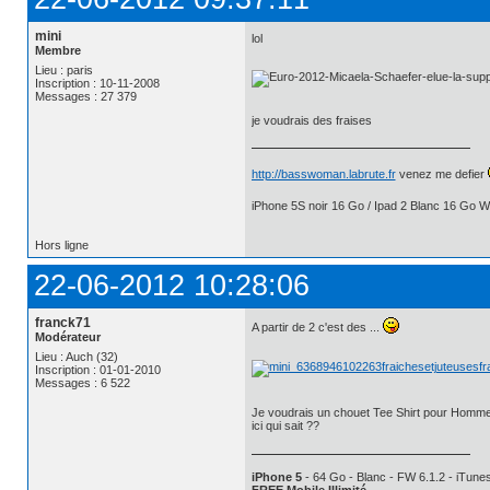
mini
lol
Membre
Lieu : paris
Inscription : 10-11-2008
Messages : 27 379
je voudrais des fraises
http://basswoman.labrute.fr
venez me defier
iPhone 5S noir 16 Go / Ipad 2 Blanc 16 Go Wi
Hors ligne
22-06-2012 10:28:06
franck71
A partir de 2 c'est des ...
Modérateur
Lieu : Auch (32)
Inscription : 01-01-2010
Messages : 6 522
Je voudrais un chouet Tee Shirt pour Homme 
ici qui sait ??
iPhone 5
- 64 Go - Blanc - FW 6.1.2 - iTunes
FREE Mobile Illimité