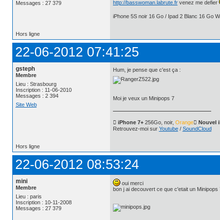
http://basswoman.labrute.fr
venez me defier
Messages : 27 379
iPhone 5S noir 16 Go / Ipad 2 Blanc 16 Go Wi
Hors ligne
22-06-2012 07:41:25
gsteph
Hum, je pense que c'est ça :
Membre
Lieu : Strasbourg
Inscription : 11-06-2010
Messages : 2 394
Moi je veux un Minipops 7
Site Web
 iPhone 7+
256Go, noir,
Orange
 Nouvel 
Retrouvez-moi sur
Youtube
/
SoundCloud
Hors ligne
22-06-2012 08:53:24
mini
oui merci
Membre
bon j ai decouvert ce que c'etait un Minipops 
Lieu : paris
Inscription : 10-11-2008
Messages : 27 379