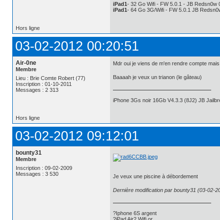
iPad1
- 32 Go Wifi - FW 5.0.1 - JB Redsn0w 
iPad1
- 64 Go 3G/Wifi - FW 5.0.1 JB Redsn0
Hors ligne
03-02-2012 00:20:51
Air-0ne
Mdr oui je viens de m'en rendre compte mais 
Membre
Baaaah je veux un trianon (le gâteau)
Lieu : Brie Comte Robert (77)
Inscription : 01-10-2011
Messages : 2 313
iPhone 3Gs noir 16Gb V4.3.3 (8J2) JB Jail
Hors ligne
03-02-2012 09:12:01
bounty31
Membre
Inscription : 09-02-2009
Messages : 3 530
Je veux une piscine à débordement
Dernière modification par bounty31 (03-02-2
?Iphone 6S argent
?iPad Air2 Wifi or