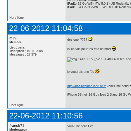
iPad1
- 32 Go Wifi - FW 5.0.1 - JB Redsn0w 
iPad1
- 64 Go 3G/Wifi - FW 5.0.1 JB Redsn0
Hors ligne
22-06-2012 11:04:58
mini
des quoi ????
Membre
Lieu : paris
lol ca fais peur tes tete de mort
Inscription : 10-11-2008
Messages : 27 379
je voudrais une fée
http://basswoman.labrute.fr
venez me defier
iPhone 5S noir 16 Go / Ipad 2 Blanc 16 Go Wi
Hors ligne
22-06-2012 11:10:56
franck71
Voila une belle Fée
Modérateur