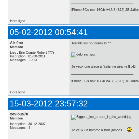
iPhone 3Gs noir 16Gb V4.3.3 (8J2) JB Jail
Hors ligne
05-02-2012 00:54:41
Air-0ne
Terrible les nounours lol ^^
Membre
Lieu : Brie Comte Robert (77)
Inscription : 01-10-2011
Messages : 2 313
Je veux une glace à l'italienne géante !! :-D
iPhone 3Gs noir 16Gb V4.3.3 (8J2) JB Jail
Hors ligne
15-03-2012 23:57:32
xevious78
Membre
Inscription : 30-12-2007
Messages : 5
Je veux un homme à trois jambes ...