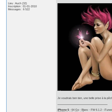
Lieu : Auch (32)
Inscription : 01-01-2010
Messages : 6 522
Je voudrais ben tien, une belle prise à la pêch
iPhone 5
- 64 Go - Blanc - FW 6.1.2 - iTunes