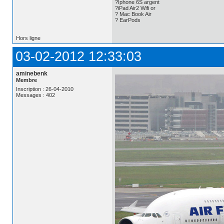
?Iphone 6S argent
?iPad Air2 Wifi or
? Mac Book Air
? EarPods
Hors ligne
03-02-2012 12:33:03
aminebenk
Membre
Inscription : 26-04-2010
Messages : 402