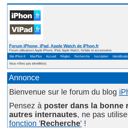
Forum iPhone, iPad, Apple Watch de iPhon.fr
Forum utilisateurs Apple iPhone, iPad, Apple Watch, forfaits et accessoires
Site iPhon.fr
MacPlus
Accueil
Règles
Recherche
Inscription
Identificati
Vous n'êtes pas identifié(e).
Annonce
Bienvenue sur le forum du blog
iP
Pensez à
poster dans la bonne 
autres internautes
, ne pas utilis
fonction '
Recherche
'
!