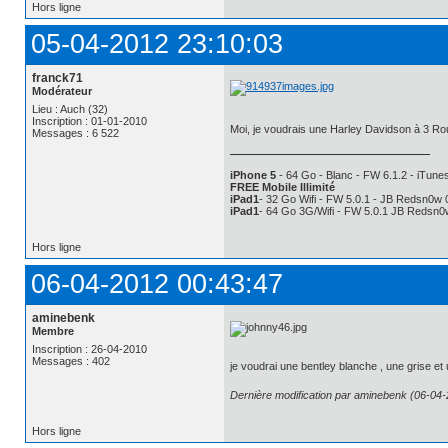
Hors ligne
05-04-2012 23:10:03
franck71
Modérateur
Lieu : Auch (32)
Inscription : 01-01-2010
Moi, je voudrais une Harley Davidson à 3 
Messages : 6 522
iPhone 5
- 64 Go - Blanc - FW 6.1.2 - iTunes
FREE Mobile Illimité
iPad1
- 32 Go Wifi - FW 5.0.1 - JB Redsn0w 
iPad1
- 64 Go 3G/Wifi - FW 5.0.1 JB Redsn0
Hors ligne
06-04-2012 00:43:47
aminebenk
Membre
Inscription : 26-04-2010
Messages : 402
je voudrai une bentley blanche , une grise e
Dernière modification par aminebenk (06-04-
Hors ligne