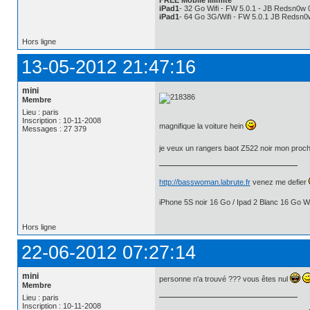
FREE Mobile Illimité
iPad1
- 32 Go Wifi - FW 5.0.1 - JB Redsn0w 
iPad1
- 64 Go 3G/Wifi - FW 5.0.1 JB Redsn0
Hors ligne
13-05-2012 21:47:16
mini
Membre
Lieu : paris
Inscription : 10-11-2008
magnifique la voiture hein
Messages : 27 379
je veux un rangers baot Z522 noir mon proc
http://basswoman.labrute.fr
venez me defier
iPhone 5S noir 16 Go / Ipad 2 Blanc 16 Go Wi
Hors ligne
22-06-2012 07:27:14
mini
personne n'a trouvé ??? vous êtes nul
Membre
Lieu : paris
Inscription : 10-11-2008