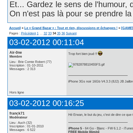
Et... Gardez le sens de l'humour, d
On n'est pas là pour se prendre la t
Accueil
»
Le « Grand Bazar » : Tout et rien, discussions et échanges !
»
[GAME] 
Pages :
Précédent
1
…
32
33
34
35
36
Suivant
03-02-2012 00:11:04
Air-0ne
Trop fort bien joué !!
Membre
Lieu : Brie Comte Robert (77)
Inscription : 01-10-2011
Messages : 2 313
iPhone 3Gs noir 16Gb V4.3.3 (8J2) JB Jail
Hors ligne
03-02-2012 00:16:25
franck71
Hé Erwan, le but du jeu, c'est de dire ce que
Modérateur
Lieu : Auch (32)
Inscription : 01-01-2010
iPhone 5
- 64 Go - Blanc - FW 6.1.2 - iTunes
Messages : 6 522
FREE Mobile Illimité