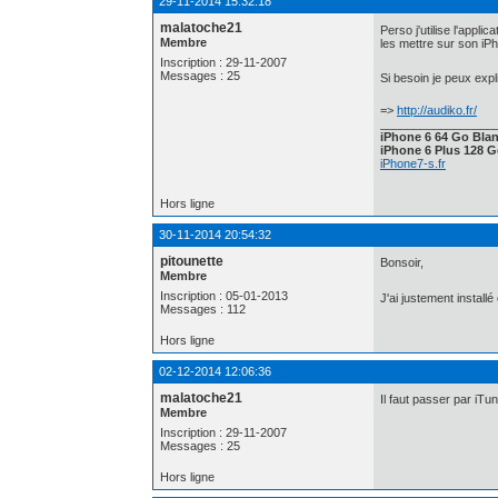
29-11-2014 15:32:18
malatoche21
Perso j'utilise l'appli
Membre
les mettre sur son iP
Inscription : 29-11-2007
Messages : 25
Si besoin je peux exp
=>
http://audiko.fr/
_________________
iPhone 6 64 Go Bla
iPhone 6 Plus 128 G
iPhone7-s.fr
Hors ligne
30-11-2014 20:54:32
pitounette
Bonsoir,
Membre
Inscription : 05-01-2013
J'ai justement installé
Messages : 112
Hors ligne
02-12-2014 12:06:36
malatoche21
Il faut passer par iTu
Membre
Inscription : 29-11-2007
Messages : 25
Hors ligne