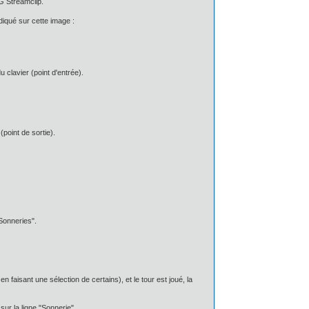
G Streamclip.
ndiqué sur cette image :
 clavier (point d'entrée).
(point de sortie).
Sonneries".
 faisant une sélection de certains), et le tour est joué, la
 sur la ligne "Sonnerie".