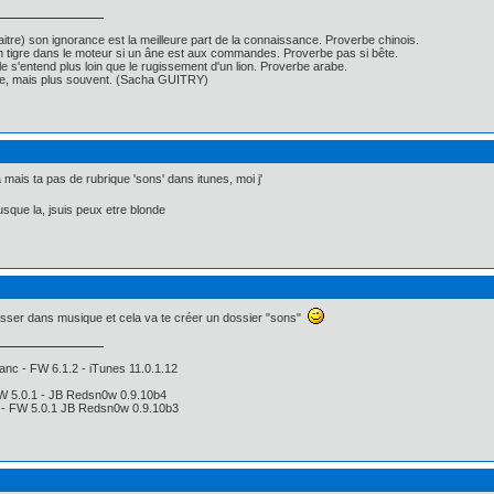
itre) son ignorance est la meilleure part de la connaissance. Proverbe chinois.
un tigre dans le moteur si un âne est aux commandes. Proverbe pas si bête.
ille s'entend plus loin que le rugissement d'un lion. Proverbe arabe.
nse, mais plus souvent. (Sacha GUITRY)
mais ta pas de rubrique 'sons' dans itunes, moi j'
 jusque la, jsuis peux etre blonde
re glisser dans musique et cela va te créer un dossier "sons"
anc - FW 6.1.2 - iTunes 11.0.1.12
FW 5.0.1 - JB Redsn0w 0.9.10b4
i - FW 5.0.1 JB Redsn0w 0.9.10b3