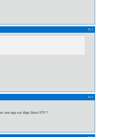
#13
#14
der une app sur lApp Store STP ?