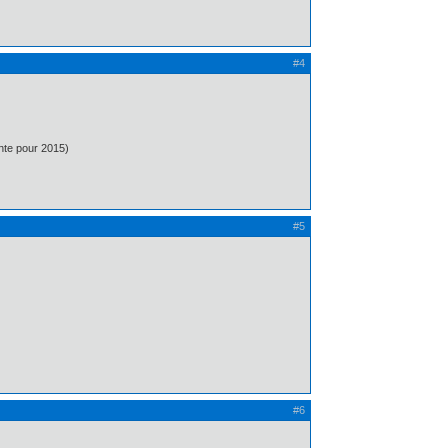
#4
nte pour 2015)
#5
#6