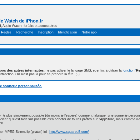
e Watch de iPhon.fr
d, Apple Watch, forfaits et accessoires
Règles
Recherche
Inscription
Identification
Notre app.
opos des autres internautes
, ne pas utiliser le langage SMS, et enfin, à utiliser la
fonction '
Re
ntraction. On n'est pas là pour se prendre la tête ! ;-)
e sonnerie personnalisée.
er le plus simplement possible (du moins je l'espère) comment fabriquer une sonnerie person
ser qu'il est bien sur possible d'en acheter de toutes prêtes sur l'AppStore, mais comme il
re.
er MPEG Stremclip (gratuit) ici :
http://www.squared5.com/