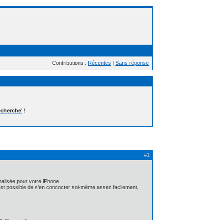
Contributions :
Récentes
|
Sans réponse
cherche
'
!
#1
nalisée pour votre iPhone.
 est possible de s'en concocter soi-même assez facilement,