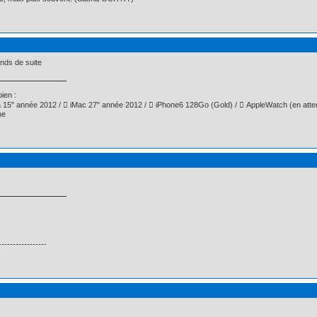
ends de suite
ien :
15" année 2012 /  iMac 27" année 2012 /  iPhone6 128Go (Gold) /  AppleWatch (en atte
me
-----------------