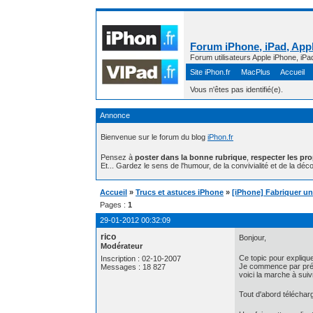
Forum iPhone, iPad, Appl
Forum utilisateurs Apple iPhone, iPa
Site iPhon.fr
MacPlus
Accueil
Vous n'êtes pas identifié(e).
Annonce
Bienvenue sur le forum du blog
iPhon.fr
Pensez à
poster dans la bonne rubrique
,
respecter les pr
Et... Gardez le sens de l'humour, de la convivialité et de la déco
Accueil
»
Trucs et astuces iPhone
»
[iPhone] Fabriquer un
Pages :
1
29-01-2012 00:32:09
rico
Bonjour,
Modérateur
Ce topic pour expliqu
Inscription : 02-10-2007
Je commence par préci
Messages : 18 827
voici la marche à suiv
Tout d'abord télécharg