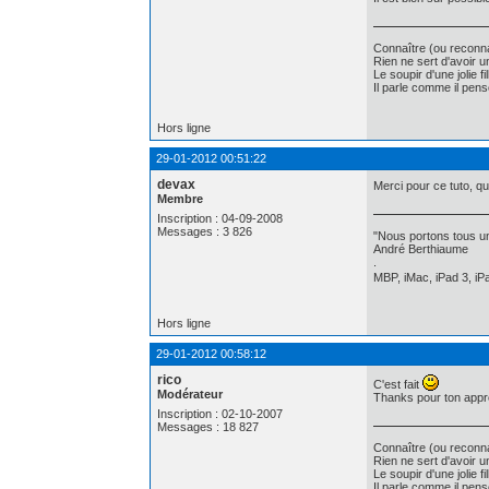
Connaître (ou reconna
Rien ne sert d'avoir 
Le soupir d'une jolie f
Il parle comme il pe
Hors ligne
29-01-2012 00:51:22
devax
Merci pour ce tuto, que
Membre
Inscription : 04-09-2008
Messages : 3 826
"Nous portons tous un
André Berthiaume
.
MBP, iMac, iPad 3, iPa
Hors ligne
29-01-2012 00:58:12
rico
C'est fait
Modérateur
Thanks pour ton appré
Inscription : 02-10-2007
Messages : 18 827
Connaître (ou reconna
Rien ne sert d'avoir 
Le soupir d'une jolie f
Il parle comme il pe