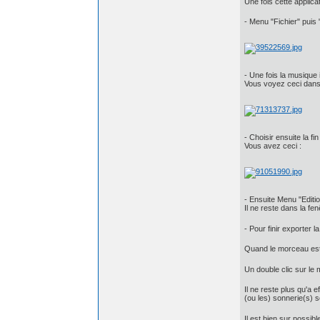
Une fois cette applic
- Menu "Fichier" puis 
- Une fois la musique 
Vous voyez ceci dans 
- Choisir ensuite la f
Vous avez ceci :
- Ensuite Menu "Editio
Il ne reste dans la fe
- Pour finir exporter
Quand le morceau est
Un double clic sur le
Il ne reste plus qu'a 
(ou les) sonnerie(s) 
Il est bien sur possibl