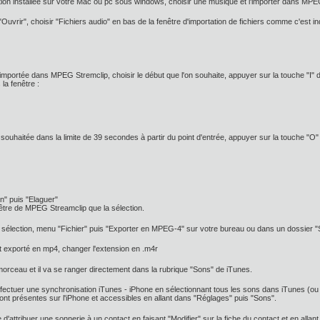
ation installée sur votre Mac ou pc sous windows, choisir une musique et l'importer dans MPE
"Ouvrir", choisir "Fichiers audio" en bas de la fenêtre d'importation de fichiers comme c'est i
importée dans MPEG Stremclip, choisir le début que l'on souhaite, appuyer sur la touche "I" du
la fenêtre :
in souhaitée dans la limite de 39 secondes à partir du point d'entrée, appuyer sur la touche "O" 
n" puis "Elaguer"
nêtre de MPEG Streamclip que la sélection.
 la sélection, menu "Fichier" puis "Exporter en MPEG-4" sur votre bureau ou dans un dossier "
 exporté en mp4, changer l'extension en .m4r
 morceau et il va se ranger directement dans la rubrique "Sons" de iTunes.
effectuer une synchronisation iTunes - iPhone en sélectionnant tous les sons dans iTunes (ou en
sont présentes sur l'iPhone et accessibles en allant dans "Réglages" puis "Sons".
e d'attribuer une sonnerie à un contact en faisant "Modifier" sur la fiche du contact et en allant