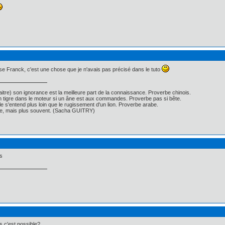
e Franck, c'est une chose que je n'avais pas précisé dans le tuto
itre) son ignorance est la meilleure part de la connaissance. Proverbe chinois.
un tigre dans le moteur si un âne est aux commandes. Proverbe pas si bête.
ille s'entend plus loin que le rugissement d'un lion. Proverbe arabe.
nse, mais plus souvent. (Sacha GUITRY)
s
s c'est possible?