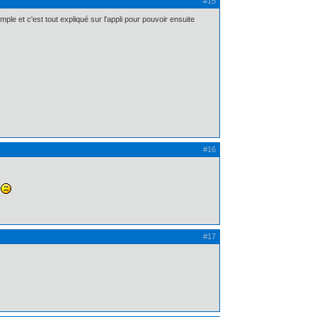
#15
imple et c'est tout expliqué sur l'appli pour pouvoir ensuite
#16
e
#17