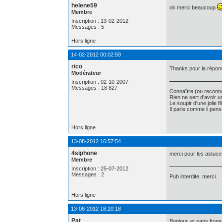
helene59
ok merci beaucoup
Membre
Inscription : 13-02-2012
Messages : 5
Hors ligne
14-02-2012 00:02:59
rico
Thanks pour la répons
Modérateur
Inscription : 02-10-2007
Messages : 18 827
Connaître (ou reconna
Rien ne sert d'avoir 
Le soupir d'une jolie f
Il parle comme il pe
Hors ligne
13-08-2012 16:57:54
4siphone
merci pour les astuce
Membre
Inscription : 25-07-2012
Messages : 2
Pub interdite, merci.
Hors ligne
13-08-2012 18:20:18
Pat
Bonjour, et sans Itune