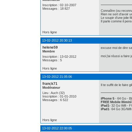
Inscription : 02-10-2007
Messages : 18 827
Connaître (ou reconna
Rien ne sert d'avoir 
Le soupir d'une jolie f
Il parle comme il pe
Hors ligne
13-02-2012 20:30:13
helene59
excuse moi de dire sa 
Membre
moi j'ai réussi a faire
Inscription : 13-02-2012
Messages : 5
Hors ligne
13-02-2012 21:05:06
franck71
Il te suffit de le fai
Modérateur
Lieu : Auch (32)
Inscription : 01-01-2010
iPhone 5
- 64 Go - Bl
Messages : 6 522
FREE Mobile Illimité
iPad1
- 32 Go Wifi - 
iPad1
- 64 Go 3G/Wif
Hors ligne
13-02-2012 22:00:05