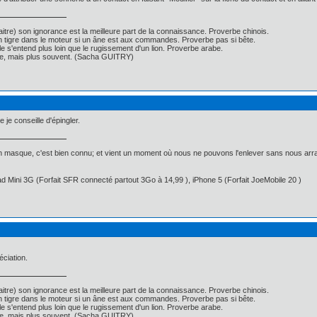
itre) son ignorance est la meilleure part de la connaissance. Proverbe chinois.
un tigre dans le moteur si un âne est aux commandes. Proverbe pas si bête.
ille s'entend plus loin que le rugissement d'un lion. Proverbe arabe.
nse, mais plus souvent. (Sacha GUITRY)
 je conseille d'épingler.
 masque, c'est bien connu; et vient un moment où nous ne pouvons l'enlever sans nous arra
d Mini 3G (Forfait SFR connecté partout 3Go à 14,99 ), iPhone 5 (Forfait JoeMobile 20 )
ciation.
itre) son ignorance est la meilleure part de la connaissance. Proverbe chinois.
un tigre dans le moteur si un âne est aux commandes. Proverbe pas si bête.
ille s'entend plus loin que le rugissement d'un lion. Proverbe arabe.
nse, mais plus souvent. (Sacha GUITRY)