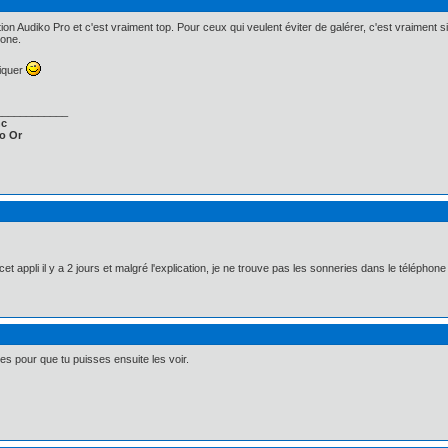
cation Audiko Pro et c'est vraiment top. Pour ceux qui veulent éviter de galérer, c'est vraiment s
hone.
liquer
____________
nc
o Or
 cet appli il y a 2 jours et malgré l'explication, je ne trouve pas les sonneries dans le téléphon
nes pour que tu puisses ensuite les voir.