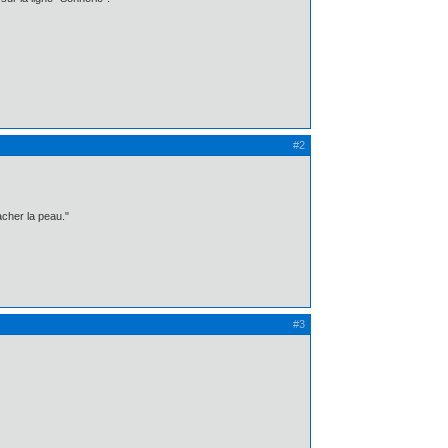
#2
cher la peau."
#3