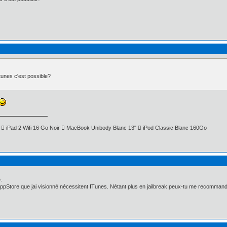
Itunes c'est possible?
  iPad 2 Wifi 16 Go Noir  MacBook Unibody Blanc 13"  iPod Classic Blanc 160Go
.
AppStore que jai visionné nécessitent ITunes. Nétant plus en jailbreak peux-tu me recomman