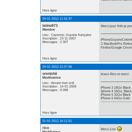
Hors ligne
29-01-2012 11:01:37
latino973
Merci pour l'info je pr
Membre
Lieu : Cayenne; Guyane française
Inscription : 23-11-2007
iPhonoGuyanoColomb
Messages : 2 307
 MacBookPro Retina 
Firefox/Google Chro
Hors ligne
29-01-2012 21:07:06
orenishii
bravo Rico et merci
Modératrice
Lieu : devant mon ordi
Inscription : 14-01-2009
iPhone 3 16Go Black
Messages : 8 068
Iphone 4 16Go, Black
iPhone 5 32Go Black
iPhone 6 64Go Gold
--------------------------
Hors ligne
31-01-2012 16:11:51
rico
Merci à toi
Modérateur