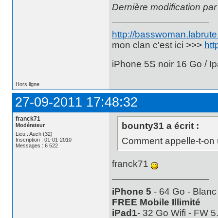
Dernière modification par
http://basswoman.labrute.
mon clan c'est ici >>>
htt
iPhone 5S noir 16 Go / Ip
Hors ligne
27-09-2011 17:48:32
franck71
bounty31 a écrit :
Modérateur
Lieu : Auch (32)
Comment appelle-t-on u
Inscription : 01-01-2010
Messages : 6 522
franck71
iPhone 5
- 64 Go - Blanc
FREE Mobile Illimité
iPad1
- 32 Go Wifi - FW 