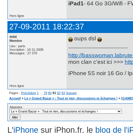
iPad1
- 64 Go 3G/Wifi - 
Hors ligne
27-09-2011 18:22:37
mini
oups dsl
Membre
Lieu : paris
Inscription : 10-11-2008
Messages : 27 379
http://basswoman.labrute.
mon clan c'est ici >>>
htt
iPhone 5S noir 16 Go / Ip
Hors ligne
Pages :
Précédent
1
…
79
80
81
82
83
Suivant
Accueil
»
Le « Grand Bazar » : Tout et rien, discussions et échanges !
»
[GAME]
Atteindre
L'
iPhone
sur iPhon.fr, le
blog de l'