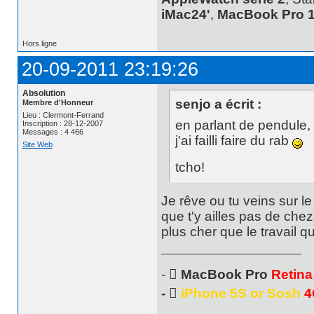
iMac24'
,
MacBook Pro 1
Hors ligne
20-09-2011 23:19:26
Absolution
senjo a écrit :
Membre d'Honneur
Lieu : Clermont-Ferrand
en parlant de pendule, v
Inscription : 28-12-2007
Messages : 4 466
j'ai failli faire du rab
Site Web
tcho!
Je rêve ou tu veins sur l
que t'y ailles pas de che
plus cher que le travail qu
- 
MacBook Pro
Retina
- 
iPhone 5S or Sosh
4