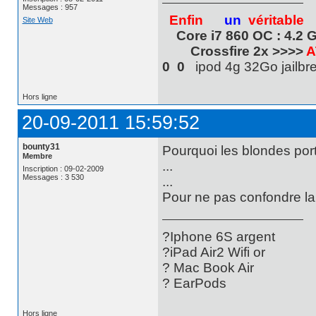
Messages : 957
Enfin
un
véritable
Site Web
Core i7 860 OC : 4.2 
Crossfire 2x >>>>
A
0 0
ipod 4g 32Go jail
Hors ligne
20-09-2011 15:59:52
bounty31
Pourquoi les blondes por
Membre
...
Inscription : 09-02-2009
Messages : 3 530
...
Pour ne pas confondre la 
?Iphone 6S argent
?iPad Air2 Wifi or
? Mac Book Air
? EarPods
Hors ligne