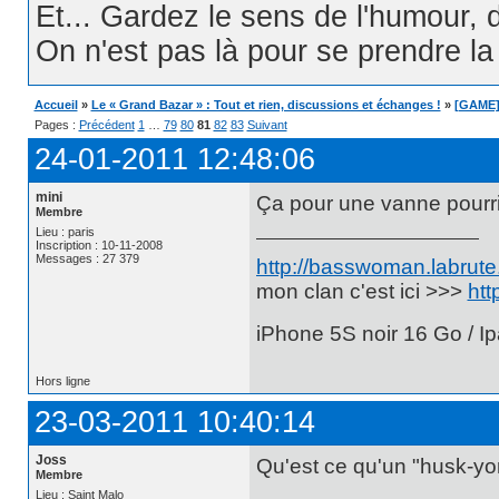
Et... Gardez le sens de l'humour, d
On n'est pas là pour se prendre la t
Accueil
»
Le « Grand Bazar » : Tout et rien, discussions et échanges !
»
[GAME]
Pages :
Précédent
1
…
79
80
81
82
83
Suivant
24-01-2011 12:48:06
mini
Ça pour une vanne pourr
Membre
Lieu : paris
Inscription : 10-11-2008
Messages : 27 379
http://basswoman.labrute.
mon clan c'est ici >>>
htt
iPhone 5S noir 16 Go / Ip
Hors ligne
23-03-2011 10:40:14
Joss
Qu'est ce qu'un "husk-yo
Membre
Lieu : Saint Malo