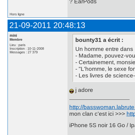
? EarPods
Hors ligne
21-09-2011 20:48:13
mini
bounty31 a écrit :
Membre
Lieu : paris
Un homme entre dans u
Inscription : 10-11-2008
Messages : 27 379
- Madame, pouvez-vous 
- Certainement, monsie
- "L'homme, le sexe fort
- Les livres de science
j adore
http://basswoman.labrute.
mon clan c'est ici >>>
htt
iPhone 5S noir 16 Go / Ip