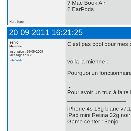
? Mac Book Air
? EarPods
Hors ligne
20-09-2011 16:21:25
senjo
C'est pas cool pour mes 
Membre
Inscription : 25-09-2009
Messages : 888
Site Web
voila la mienne :
Pourquoi un fonctionnaire
...
...
Pour avoir un truc à faire 
iPhone 4s 16g blanc v7.1
iPad mini Retina 32g noir
Game center : 5enjo