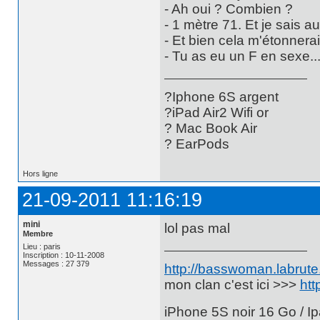
- Ah oui ? Combien ?
- 1 mètre 71. Et je sais a
- Et bien cela m'étonnerait 
- Tu as eu un F en sexe..
?Iphone 6S argent
?iPad Air2 Wifi or
? Mac Book Air
? EarPods
Hors ligne
21-09-2011 11:16:19
mini
lol pas mal
Membre
Lieu : paris
Inscription : 10-11-2008
Messages : 27 379
http://basswoman.labrute.
mon clan c'est ici >>>
htt
iPhone 5S noir 16 Go / Ip