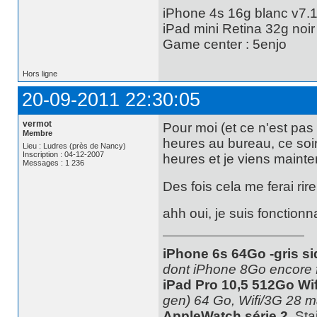
iPhone 4s 16g blanc v7.1
iPad mini Retina 32g noir
Game center : 5enjo
Hors ligne
20-09-2011 22:30:05
vermot
Pour moi (et ce n'est pas
Membre
heures au bureau, ce soir
Lieu : Ludres (près de Nancy)
Inscription : 04-12-2007
heures et je viens maintena
Messages : 1 236
Des fois cela me ferai rir
ahh oui, je suis fonctionn
iPhone 6s 64Go -gris si
dont iPhone 8Go encore 
iPad Pro 10,5 512Go Wif
gen) 64 Go, Wifi/3G 28 m
AppleWatch série 2
, St