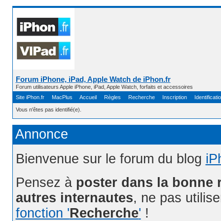
Forum iPhone, iPad, Apple Watch de iPhon.fr
Forum utilisateurs Apple iPhone, iPad, Apple Watch, forfaits et accessoires
Site iPhon.fr
MacPlus
Accueil
Règles
Recherche
Inscription
Identificati
Vous n'êtes pas identifié(e).
Annonce
Bienvenue sur le forum du blog
iP
Pensez à
poster dans la bonne 
autres internautes
, ne pas utilis
fonction '
Recherche
'
!