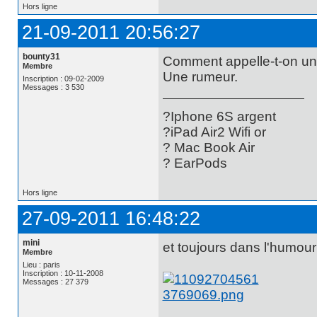
Hors ligne
21-09-2011 20:56:27
bounty31
Comment appelle-t-on un 
Membre
Une rumeur.
Inscription : 09-02-2009
Messages : 3 530
?Iphone 6S argent
?iPad Air2 Wifi or
? Mac Book Air
? EarPods
Hors ligne
27-09-2011 16:48:22
mini
et toujours dans l'humou
Membre
Lieu : paris
Inscription : 10-11-2008
Messages : 27 379