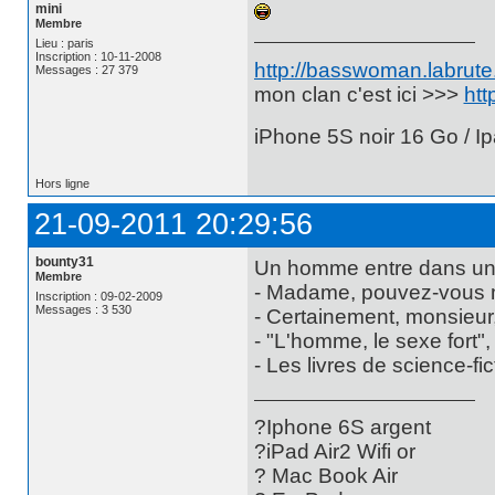
mini
Membre
Lieu : paris
Inscription : 10-11-2008
http://basswoman.labrute.
Messages : 27 379
mon clan c'est ici >>>
htt
iPhone 5S noir 16 Go / Ip
Hors ligne
21-09-2011 20:29:56
bounty31
Un homme entre dans une
Membre
- Madame, pouvez-vous m'
Inscription : 09-02-2009
Messages : 3 530
- Certainement, monsieur,
- "L'homme, le sexe fort", 
- Les livres de science-fi
?Iphone 6S argent
?iPad Air2 Wifi or
? Mac Book Air