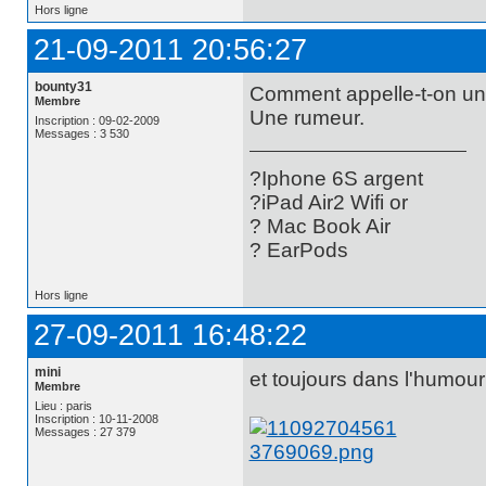
Hors ligne
21-09-2011 20:56:27
bounty31
Comment appelle-t-on un 
Membre
Une rumeur.
Inscription : 09-02-2009
Messages : 3 530
?Iphone 6S argent
?iPad Air2 Wifi or
? Mac Book Air
? EarPods
Hors ligne
27-09-2011 16:48:22
mini
et toujours dans l'humou
Membre
Lieu : paris
Inscription : 10-11-2008
Messages : 27 379