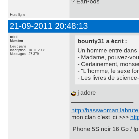
? EarPods
Hors ligne
21-09-2011 20:48:13
mini
bounty31 a écrit :
Membre
Lieu : paris
Un homme entre dans u
Inscription : 10-11-2008
Messages : 27 379
- Madame, pouvez-vous 
- Certainement, monsie
- "L'homme, le sexe fort
- Les livres de science
j adore
http://basswoman.labrute.
mon clan c'est ici >>>
htt
iPhone 5S noir 16 Go / Ip