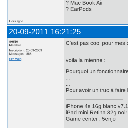
? Mac Book Air
? EarPods
Hors ligne
20-09-2011 16:21:25
senjo
C'est pas cool pour mes 
Membre
Inscription : 25-09-2009
Messages : 888
Site Web
voila la mienne :
Pourquoi un fonctionnaire
...
...
Pour avoir un truc à faire 
iPhone 4s 16g blanc v7.1
iPad mini Retina 32g noir
Game center : 5enjo