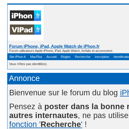
Forum iPhone, iPad, Apple Watch de iPhon.fr
Forum utilisateurs Apple iPhone, iPad, Apple Watch, forfaits et accessoires
Site iPhon.fr
MacPlus
Accueil
Règles
Recherche
Inscription
Identificati
Vous n'êtes pas identifié(e).
Annonce
Bienvenue sur le forum du blog
iP
Pensez à
poster dans la bonne 
autres internautes
, ne pas utilis
fonction '
Recherche
'
!