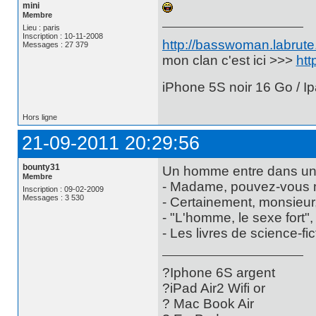
mini
Membre
Lieu : paris
Inscription : 10-11-2008
http://basswoman.labrute.
Messages : 27 379
mon clan c'est ici >>>
htt
iPhone 5S noir 16 Go / Ip
Hors ligne
21-09-2011 20:29:56
bounty31
Un homme entre dans une
Membre
- Madame, pouvez-vous m'
Inscription : 09-02-2009
Messages : 3 530
- Certainement, monsieur,
- "L'homme, le sexe fort", 
- Les livres de science-fi
?Iphone 6S argent
?iPad Air2 Wifi or
? Mac Book Air