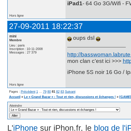
iPad1
- 64 Go 3G/Wifi - 
Hors ligne
27-09-2011 18:22:37
mini
oups dsl
Membre
Lieu : paris
Inscription : 10-11-2008
Messages : 27 379
http://basswoman.labrute.
mon clan c'est ici >>>
htt
iPhone 5S noir 16 Go / Ip
Hors ligne
Pages :
Précédent
1
…
79
80
81
82
83
Suivant
Accueil
»
Le « Grand Bazar » : Tout et rien, discussions et échanges !
»
[GAME]
Atteindre
L'
iPhone
sur iPhon.fr, le
blog de l'