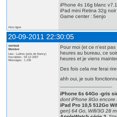
iPhone 4s 16g blanc v7.1
iPad mini Retina 32g noir
Game center : 5enjo
Hors ligne
20-09-2011 22:30:05
vermot
Pour moi (et ce n'est pas
Membre
heures au bureau, ce soir
Lieu : Ludres (près de Nancy)
Inscription : 04-12-2007
heures et je viens maintena
Messages : 1 236
Des fois cela me ferai rir
ahh oui, je suis fonctionn
iPhone 6s 64Go -gris si
dont iPhone 8Go encore 
iPad Pro 10,5 512Go Wif
gen) 64 Go, Wifi/3G 28 m
AppleWatch série 2
, St