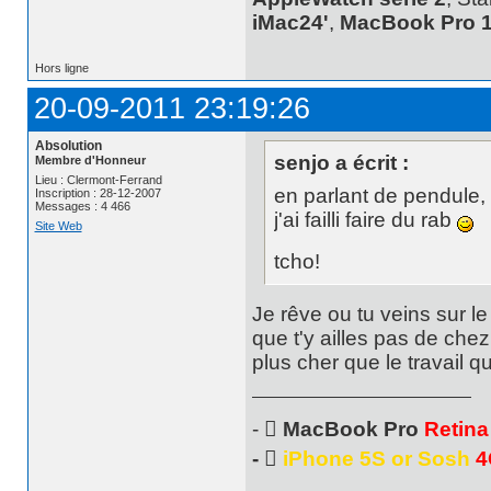
iMac24'
,
MacBook Pro 1
Hors ligne
20-09-2011 23:19:26
Absolution
senjo a écrit :
Membre d'Honneur
Lieu : Clermont-Ferrand
en parlant de pendule, v
Inscription : 28-12-2007
Messages : 4 466
j'ai failli faire du rab
Site Web
tcho!
Je rêve ou tu veins sur l
que t'y ailles pas de che
plus cher que le travail qu
- 
MacBook Pro
Retina
- 
iPhone 5S or Sosh
4