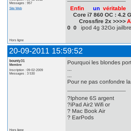
Messages : 957
Enfin
un
véritable
Site Web
Core i7 860 OC : 4.2 
Crossfire 2x >>>>
A
0 0
ipod 4g 32Go jail
Hors ligne
20-09-2011 15:59:52
bounty31
Pourquoi les blondes por
Membre
...
Inscription : 09-02-2009
Messages : 3 530
...
Pour ne pas confondre la 
?Iphone 6S argent
?iPad Air2 Wifi or
? Mac Book Air
? EarPods
Hors ligne