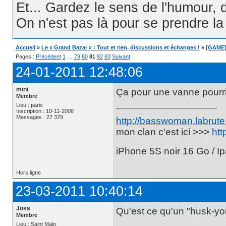
Et... Gardez le sens de l'humour, d
On n'est pas là pour se prendre la t
Accueil
»
Le « Grand Bazar » : Tout et rien, discussions et échanges !
»
[GAME]
Pages :
Précédent
1
…
79
80
81
82
83
Suivant
24-01-2011 12:48:06
mini
Ça pour une vanne pourr
Membre
Lieu : paris
Inscription : 10-11-2008
Messages : 27 379
http://basswoman.labrute.
mon clan c'est ici >>>
htt
iPhone 5S noir 16 Go / Ip
Hors ligne
23-03-2011 10:40:14
Joss
Qu'est ce qu'un "husk-yo
Membre
Lieu : Saint Malo