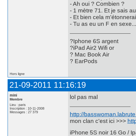
- Ah oui ? Combien ?
- 1 mètre 71. Et je sais a
- Et bien cela m'étonnerait 
- Tu as eu un F en sexe..
?Iphone 6S argent
?iPad Air2 Wifi or
? Mac Book Air
? EarPods
Hors ligne
21-09-2011 11:16:19
mini
lol pas mal
Membre
Lieu : paris
Inscription : 10-11-2008
Messages : 27 379
http://basswoman.labrute.
mon clan c'est ici >>>
htt
iPhone 5S noir 16 Go / Ip