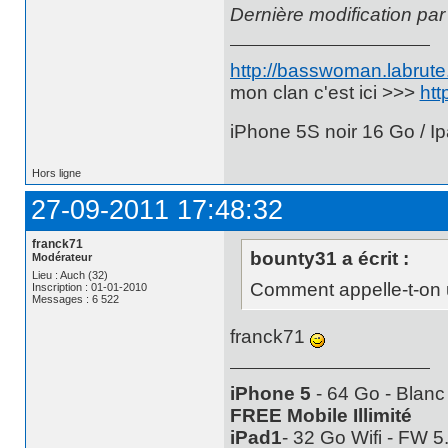
Dernière modification par
http://basswoman.labrute.
mon clan c'est ici >>>
htt
iPhone 5S noir 16 Go / Ip
Hors ligne
27-09-2011 17:48:32
franck71
bounty31 a écrit :
Modérateur
Lieu : Auch (32)
Comment appelle-t-on u
Inscription : 01-01-2010
Messages : 6 522
franck71
iPhone 5
- 64 Go - Blanc
FREE Mobile Illimité
iPad1
- 32 Go Wifi - FW 