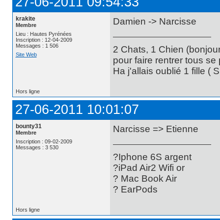
27-06-2011 09:54:33
krakite
Damien -> Narcisse
Membre
Lieu : Hautes Pyrénées
Inscription : 12-04-2009
Messages : 1 506
2 Chats, 1 Chien (bonjour
Site Web
pour faire rentrer tous se
Ha j'allais oublié 1 fille (
Hors ligne
27-06-2011 10:01:07
bounty31
Narcisse => Etienne
Membre
Inscription : 09-02-2009
Messages : 3 530
?Iphone 6S argent
?iPad Air2 Wifi or
? Mac Book Air
? EarPods
Hors ligne