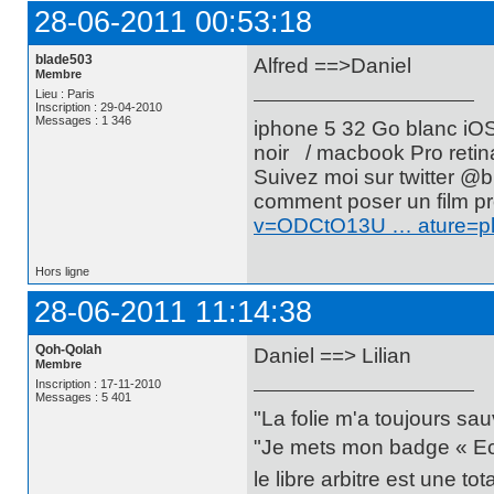
28-06-2011 00:53:18
blade503
Alfred ==>Daniel
Membre
Lieu : Paris
Inscription : 29-04-2010
Messages : 1 346
iphone 5 32 Go blanc iO
noir / macbook Pro retin
Suivez moi sur twitte
comment poser un film pr
v=ODCtO13U … ature=p
Hors ligne
28-06-2011 11:14:38
Qoh-Qolah
Daniel ==> Lilian
Membre
Inscription : 17-11-2010
Messages : 5 401
"La folie m'a toujours sa
"Je mets mon badge « Ecce
le libre arbitre est une t