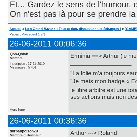
Et... Gardez le sens de l'humour, d
On n'est pas là pour se prendre la t
Accueil
»
Le « Grand Bazar » : Tout et rien, discussions et échanges !
»
[GAME]
Pages :
Précédent
1
2
3
26-06-2011 00:06:36
Qoh-Qolah
Erminia ==> Arthur (le me
Membre
Inscription : 17-11-2010
Messages : 5 401
"La folie m'a toujours sa
"Je mets mon badge « Ecce
le libre arbitre est une t
ses actions mais non des 
Hors ligne
26-06-2011 00:36:36
durbanpoison29
Arthur ---> Roland
Membre d'Honneur