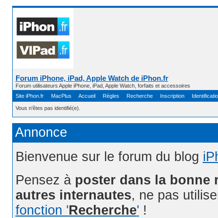
Forum iPhone, iPad, Apple Watch de iPhon.fr
Forum utilisateurs Apple iPhone, iPad, Apple Watch, forfaits et accessoires
Site iPhon.fr
MacPlus
Accueil
Règles
Recherche
Inscription
Identificati
Vous n'êtes pas identifié(e).
Annonce
Bienvenue sur le forum du blog
iP
Pensez à
poster dans la bonne 
autres internautes
, ne pas utilis
fonction '
Recherche
'
!