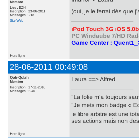
Membre
Lieu : BZH
(oui, je le ferrai dès que j
Inscription : 23-06-2011
Messages : 218
Site Web
iPod Touch 3G iOS 5.0
PC Windaube 7/HD Rad
Game Center : Quent1_
Hors ligne
28-06-2011 00:49:08
Qoh-Qolah
Laura ==> Alfred
Membre
Inscription : 17-11-2010
Messages : 5 401
"La folie m'a toujours sa
"Je mets mon badge « Ecce
le libre arbitre est une t
ses actions mais non des 
Hors ligne