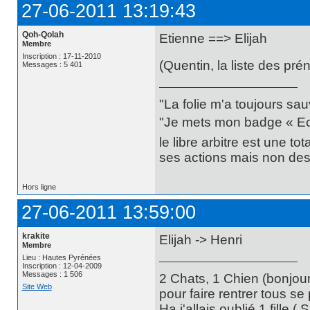
27-06-2011 13:19:43
Qoh-Qolah
Etienne ==> Elijah
Membre
Inscription : 17-11-2010
(Quentin, la liste des pré
Messages : 5 401
"La folie m'a toujours sa
"Je mets mon badge « Ecce
le libre arbitre est une t
ses actions mais non des 
Hors ligne
27-06-2011 13:59:00
krakite
Elijah -> Henri
Membre
Lieu : Hautes Pyrénées
Inscription : 12-04-2009
Messages : 1 506
2 Chats, 1 Chien (bonjour
Site Web
pour faire rentrer tous se
Ha j'allais oublié 1 fille (