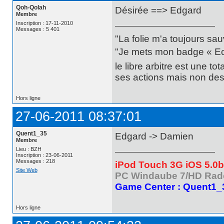
Qoh-Qolah
Désirée ==> Edgard
Membre
Inscription : 17-11-2010
Messages : 5 401
"La folie m'a toujours sa
"Je mets mon badge « Ecce
le libre arbitre est une t
ses actions mais non des 
Hors ligne
27-06-2011 08:37:01
Quent1_35
Edgard -> Damien
Membre
Lieu : BZH
Inscription : 23-06-2011
Messages : 218
iPod Touch 3G iOS 5.0
Site Web
PC Windaube 7/HD Rad
Game Center : Quent1_
Hors ligne