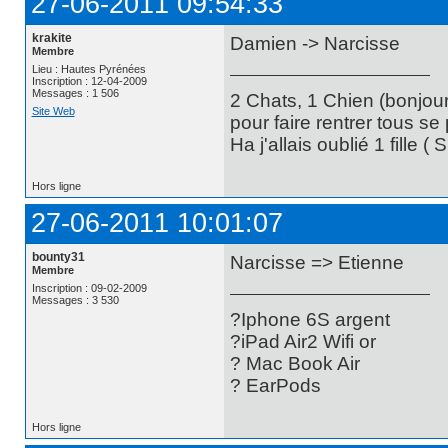
27-06-2011 09:54:33
krakite
Damien -> Narcisse
Membre
Lieu : Hautes Pyrénées
Inscription : 12-04-2009
Messages : 1 506
2 Chats, 1 Chien (bonjour
Site Web
pour faire rentrer tous se
Ha j'allais oublié 1 fille (
Hors ligne
27-06-2011 10:01:07
bounty31
Narcisse => Etienne
Membre
Inscription : 09-02-2009
Messages : 3 530
?Iphone 6S argent
?iPad Air2 Wifi or
? Mac Book Air
? EarPods
Hors ligne