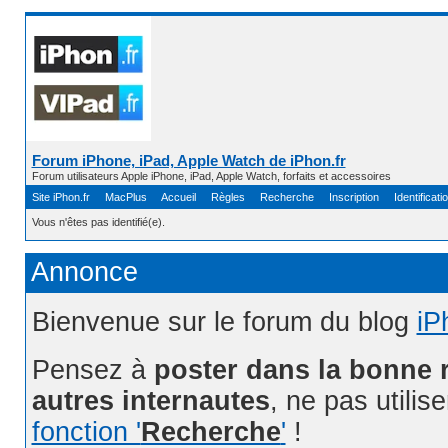
Forum iPhone, iPad, Apple Watch de iPhon.fr
Forum utilisateurs Apple iPhone, iPad, Apple Watch, forfaits et accessoires
Site iPhon.fr
MacPlus
Accueil
Règles
Recherche
Inscription
Identificati
Vous n'êtes pas identifié(e).
Annonce
Bienvenue sur le forum du blog
iP
Pensez à
poster dans la bonne 
autres internautes
, ne pas utilis
fonction '
Recherche
'
!