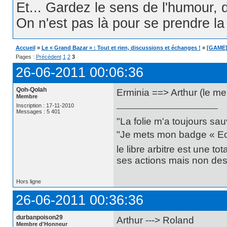
Et... Gardez le sens de l'humour, d
On n'est pas là pour se prendre la t
Accueil
»
Le « Grand Bazar » : Tout et rien, discussions et échanges !
»
[GAME]
Pages :
Précédent
1
2
3
26-06-2011 00:06:36
Qoh-Qolah
Erminia ==> Arthur (le me
Membre
Inscription : 17-11-2010
Messages : 5 401
"La folie m'a toujours sa
"Je mets mon badge « Ecce
le libre arbitre est une t
ses actions mais non des 
Hors ligne
26-06-2011 00:36:36
durbanpoison29
Arthur ---> Roland
Membre d'Honneur