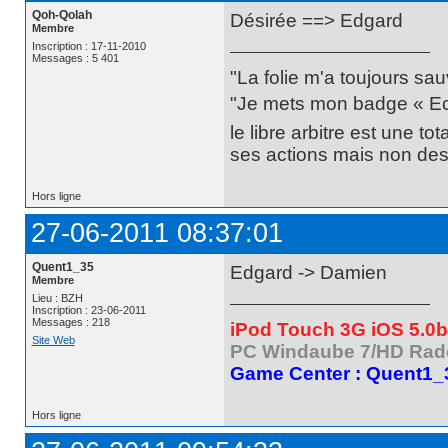
Qoh-Qolah
Désirée ==> Edgard
Membre
Inscription : 17-11-2010
Messages : 5 401
"La folie m'a toujours sa
"Je mets mon badge « Ecce
le libre arbitre est une t
ses actions mais non des 
Hors ligne
27-06-2011 08:37:01
Quent1_35
Edgard -> Damien
Membre
Lieu : BZH
Inscription : 23-06-2011
Messages : 218
iPod Touch 3G iOS 5.0
Site Web
PC Windaube 7/HD Rad
Game Center : Quent1_
Hors ligne