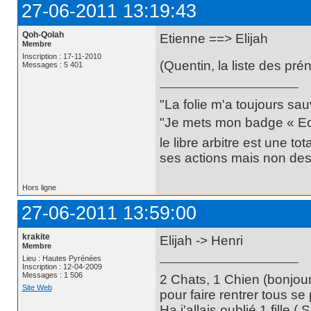
27-06-2011 13:19:43
Qoh-Qolah
Etienne ==> Elijah
Membre
Inscription : 17-11-2010
(Quentin, la liste des pré
Messages : 5 401
"La folie m'a toujours sa
"Je mets mon badge « Ecce
le libre arbitre est une t
ses actions mais non des 
Hors ligne
27-06-2011 13:59:00
krakite
Elijah -> Henri
Membre
Lieu : Hautes Pyrénées
Inscription : 12-04-2009
Messages : 1 506
2 Chats, 1 Chien (bonjour
Site Web
pour faire rentrer tous se
Ha j'allais oublié 1 fille (