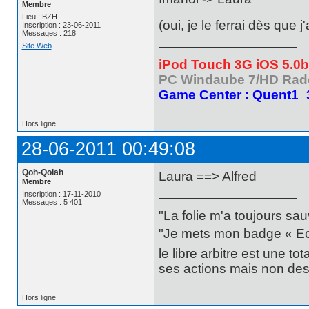
Membre
Lieu : BZH
(oui, je le ferrai dès que j
Inscription : 23-06-2011
Messages : 218
Site Web
iPod Touch 3G iOS 5.0
PC Windaube 7/HD Rad
Game Center : Quent1_
Hors ligne
28-06-2011 00:49:08
Qoh-Qolah
Laura ==> Alfred
Membre
Inscription : 17-11-2010
Messages : 5 401
"La folie m'a toujours sa
"Je mets mon badge « Ecce
le libre arbitre est une t
ses actions mais non des 
Hors ligne