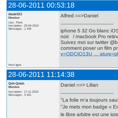
28-06-2011 00:53:18
blade503
Alfred ==>Daniel
Membre
Lieu : Paris
Inscription : 29-04-2010
Messages : 1 346
iphone 5 32 Go blanc iO
noir / macbook Pro retin
Suivez moi sur twitte
comment poser un film pr
v=ODCtO13U … ature=p
Hors ligne
28-06-2011 11:14:38
Qoh-Qolah
Daniel ==> Lilian
Membre
Inscription : 17-11-2010
Messages : 5 401
"La folie m'a toujours sa
"Je mets mon badge « Ecce
le libre arbitre est une t