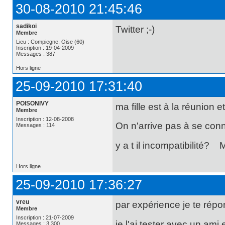
30-08-2010 21:45:46
sadikoi
Twitter ;-)
Membre
Lieu : Compiegne, Oise (60)
Inscription : 19-04-2009
Messages : 387
Hors ligne
25-09-2010 17:31:40
POISONIVY
ma fille est à la réunion 
Membre
Inscription : 12-08-2008
On n'arrive pas à se conn
Messages : 114
y a t il incompatibilité
Hors ligne
25-09-2010 17:36:27
vreu
par expérience je te rép
Membre
Inscription : 21-07-2009
je l'ai tester avec un ami
Messages : 3 300