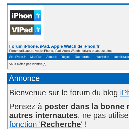
Forum iPhone, iPad, Apple Watch de iPhon.fr
Forum utilisateurs Apple iPhone, iPad, Apple Watch, forfaits et accessoires
Site iPhon.fr
MacPlus
Accueil
Règles
Recherche
Inscription
Identificati
Vous n'êtes pas identifié(e).
Annonce
Bienvenue sur le forum du blog
iP
Pensez à
poster dans la bonne 
autres internautes
, ne pas utilis
fonction '
Recherche
'
!