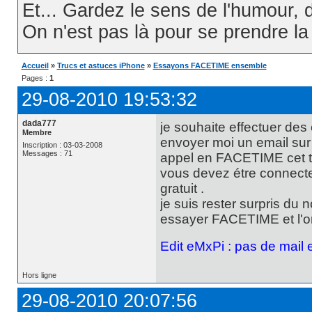
Et... Gardez le sens de l'humour, d
On n'est pas là pour se prendre la t
Accueil
»
Trucs et astuces iPhone
»
Essayons FACETIME ensemble
Pages :
1
29-08-2010 19:53:32
dada777
je souhaite effectuer de
Membre
envoyer moi un email su
Inscription : 03-03-2008
Messages : 71
appel en FACETIME cet t
vous devez étre connecter
gratuit .
je suis rester surpris du
essayer FACETIME et l'on 
Edit eMxPi : pas de mail en
Hors ligne
29-08-2010 20:07:56