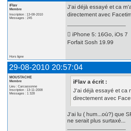
iFlav
J'ai déjà essayé et ca m'
Membre
directement avec Facetime
Inscription : 13-08-2010
Messages : 245
 iPhone 5: 16Go, iOs 7
Forfait Sosh 19.99
Hors ligne
29-08-2010 20:57:04
MOUSTACHE
iFlav a écrit :
Membre
Lieu : Carcassonne
J'ai déjà essayé et ca 
Inscription : 13-11-2008
Messages : 1 328
directement avec Faceti
J'ai lu ( hum...où?) que S
ne serait plus surtaxé...