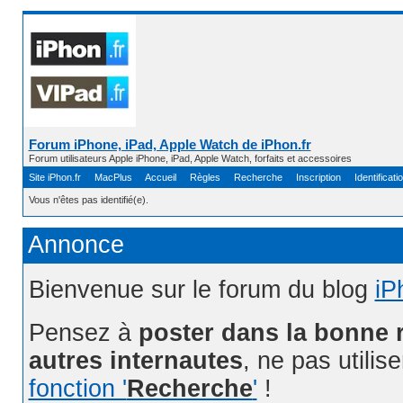
Forum iPhone, iPad, Apple Watch de iPhon.fr
Forum utilisateurs Apple iPhone, iPad, Apple Watch, forfaits et accessoires
Site iPhon.fr
MacPlus
Accueil
Règles
Recherche
Inscription
Identificati
Vous n'êtes pas identifié(e).
Annonce
Bienvenue sur le forum du blog
iP
Pensez à
poster dans la bonne 
autres internautes
, ne pas utilis
fonction '
Recherche
'
!