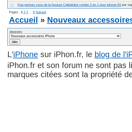
Que pensez vous de la housse Cellularline combo 2 en 1 pour iphone 6S
par sa
Pages :
1
2
3
…
8
Suivant
Accueil
»
Nouveaux accessoire
Atteindre
L'
iPhone
sur iPhon.fr, le
blog de l'
iPhon.fr et son forum ne sont pas 
marques citées sont la propriété de