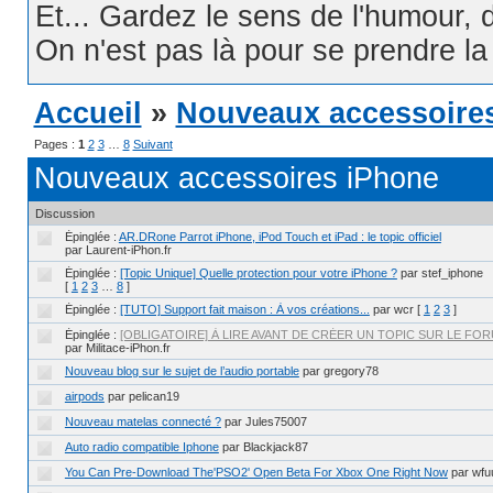
Et... Gardez le sens de l'humour, d
On n'est pas là pour se prendre la t
Accueil
»
Nouveaux accessoire
Pages :
1
2
3
…
8
Suivant
Nouveaux accessoires iPhone
Discussion
Épinglée :
AR.DRone Parrot iPhone, iPod Touch et iPad : le topic officiel
par Laurent-iPhon.fr
Épinglée :
[Topic Unique] Quelle protection pour votre iPhone ?
par stef_iphone
[
1
2
3
…
8
]
Épinglée :
[TUTO] Support fait maison : À vos créations...
par wcr
[
1
2
3
]
Épinglée :
[OBLIGATOIRE] À LIRE AVANT DE CRÉER UN TOPIC SUR LE FORU
par Militace-iPhon.fr
Nouveau blog sur le sujet de l’audio portable
par gregory78
airpods
par pelican19
Nouveau matelas connecté ?
par Jules75007
Auto radio compatible Iphone
par Blackjack87
You Can Pre-Download The'PSO2' Open Beta For Xbox One Right Now
par wf