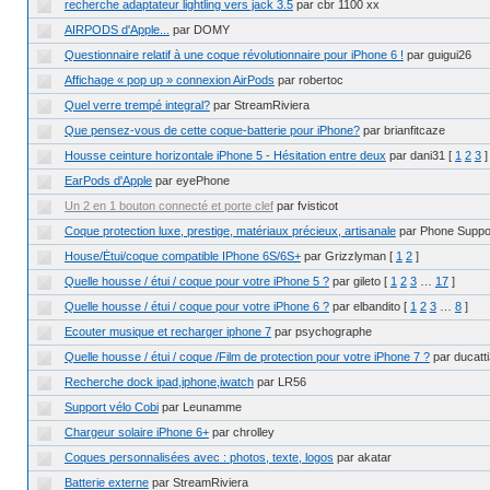
recherche adaptateur lightling vers jack 3.5
par cbr 1100 xx
AIRPODS d'Apple...
par DOMY
Questionnaire relatif à une coque révolutionnaire pour iPhone 6 !
par guigui26
Affichage « pop up » connexion AirPods
par robertoc
Quel verre trempé integral?
par StreamRiviera
Que pensez-vous de cette coque-batterie pour iPhone?
par brianfitcaze
Housse ceinture horizontale iPhone 5 - Hésitation entre deux
par dani31
[
1
2
3
]
EarPods d'Apple
par eyePhone
Un 2 en 1 bouton connecté et porte clef
par fvisticot
Coque protection luxe, prestige, matériaux précieux, artisanale
par Phone Suppo
House/Étui/coque compatible IPhone 6S/6S+
par Grizzlyman
[
1
2
]
Quelle housse / étui / coque pour votre iPhone 5 ?
par gileto
[
1
2
3
…
17
]
Quelle housse / étui / coque pour votre iPhone 6 ?
par elbandito
[
1
2
3
…
8
]
Ecouter musique et recharger iphone 7
par psychographe
Quelle housse / étui / coque /Film de protection pour votre iPhone 7 ?
par ducatt
Recherche dock ipad,iphone,iwatch
par LR56
Support vélo Cobi
par Leunamme
Chargeur solaire iPhone 6+
par chrolley
Coques personnalisées avec : photos, texte, logos
par akatar
Batterie externe
par StreamRiviera