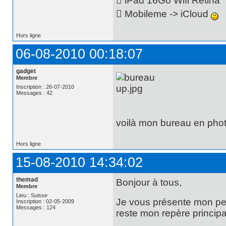
 iPad 16Go Wifi Rétina
 Mobileme -> iCloud
Hors ligne
06-08-2010 00:18:07
gadget
Membre
Inscription : 26-07-2010
Messages : 42
voilà mon bureau en pho
Hors ligne
15-08-2010 14:34:02
themad
Bonjour à tous,
Membre
Lieu : Suisse
Je vous présente mon pet
Inscription : 02-05-2009
Messages : 124
reste mon repère princip