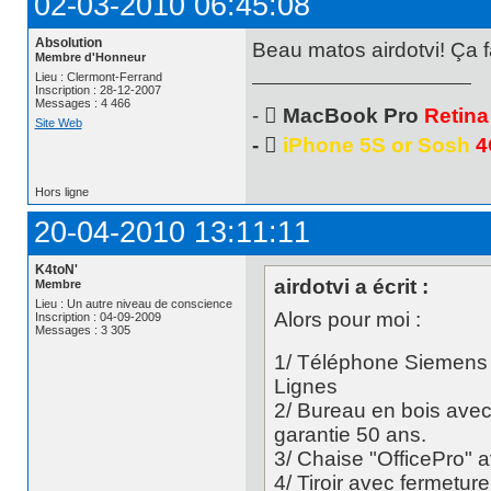
02-03-2010 06:45:08
Absolution
Beau matos airdotvi! Ça fait
Membre d'Honneur
Lieu : Clermont-Ferrand
Inscription : 28-12-2007
Messages : 4 466
- 
MacBook Pro
Retina
Site Web
- 
iPhone 5S or Sosh
4
Hors ligne
20-04-2010 13:11:11
K4toN'
airdotvi a écrit :
Membre
Lieu : Un autre niveau de conscience
Alors pour moi :
Inscription : 04-09-2009
Messages : 3 305
1/ Téléphone Siemens 
Lignes
2/ Bureau en bois avec
garantie 50 ans.
3/ Chaise "OfficePro" a
4/ Tiroir avec fermetur