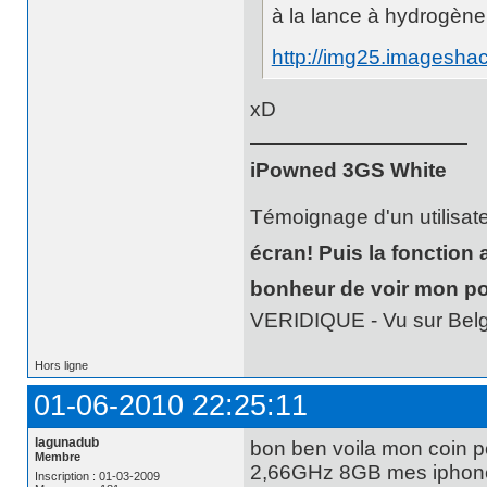
à la lance à hydrogène
http://img25.imagesha
xD
iPowned 3GS White
Témoignage d'un utilisate
écran! Puis la fonction 
bonheur de voir mon pote
VERIDIQUE - Vu sur Belg
Hors ligne
01-06-2010 22:25:11
lagunadub
bon ben voila mon coi
Membre
2,66GHz 8GB mes iphone 
Inscription : 01-03-2009