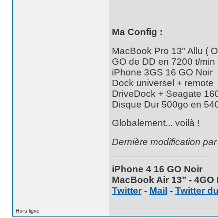
Ma Config :
MacBook Pro 13" Allu ( O
GO de DD en 7200 t/min
iPhone 3GS 16 GO Noir
Dock universel + remote
DriveDock + Seagate 160
Disque Dur 500go en 5400 
Globalement... voilà !
Dernière modification pa
iPhone 4 16 GO Noir
MacBook Air 13" - 4GO 
Twitter
-
Mail
-
Twitter d
Hors ligne