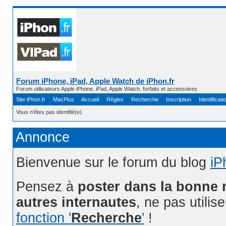
Forum iPhone, iPad, Apple Watch de iPhon.fr
Forum utilisateurs Apple iPhone, iPad, Apple Watch, forfaits et accessoires
Site iPhon.fr
MacPlus
Accueil
Règles
Recherche
Inscription
Identificati
Vous n'êtes pas identifié(e).
Annonce
Bienvenue sur le forum du blog
iP
Pensez à
poster dans la bonne 
autres internautes
, ne pas utilis
fonction '
Recherche
'
!