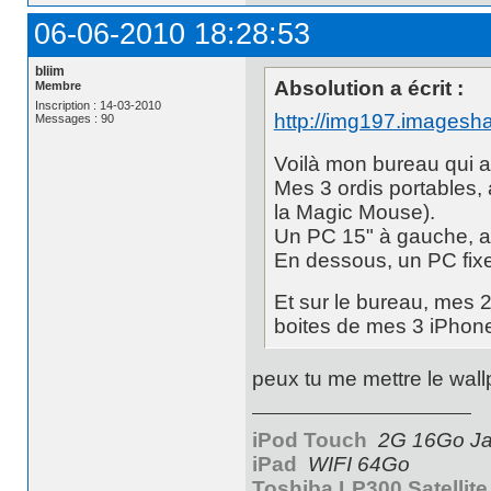
06-06-2010 18:28:53
bliim
Absolution a écrit :
Membre
Inscription : 14-03-2010
http://img197.imagesh
Messages : 90
Voilà mon bureau qui 
Mes 3 ordis portables,
la Magic Mouse).
Un PC 15" à gauche, av
En dessous, un PC fixe
Et sur le bureau, mes 
boites de mes 3 iPhone
peux tu me mettre le wal
iPod Touch
2G 16Go Jai
iPad
WIFI 64Go
Toshiba LP300 Satellite