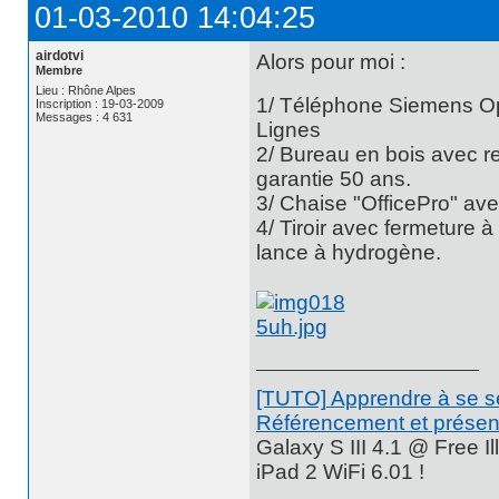
01-03-2010 14:04:25
airdotvi
Alors pour moi :
Membre
Lieu : Rhône Alpes
1/ Téléphone Siemens Opt
Inscription : 19-03-2009
Messages : 4 631
Lignes
2/ Bureau en bois avec r
garantie 50 ans.
3/ Chaise "OfficePro" ave
4/ Tiroir avec fermeture à
lance à hydrogène.
[TUTO] Apprendre à se se
Référencement et présent
Galaxy S III 4.1 @ Free Ill
iPad 2 WiFi 6.01 !