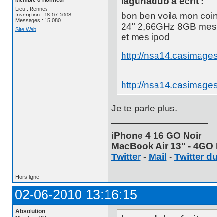
lagunadub a écrit :
Membre d'Honneur
Lieu : Rennes
bon ben voila mon c
Inscription : 18-07-2008
Messages : 15 080
24" 2,66GHz 8GB mes i
Site Web
et mes ipod
http://nsa14.casimag
http://nsa14.casimag
Je te parle plus.
iPhone 4 16 GO Noir
MacBook Air 13" - 4GO 
Twitter
-
Mail
-
Twitter d
Hors ligne
02-06-2010 13:16:15
Absolution