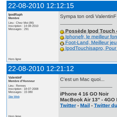
22-08-2010 12:12:15
IpodRaph
Sympa ton ordi Valentin
Membre
Lieu : Chez Moi (86)
Inscription : 14-08-2010
Messages : 291
Possède Ipod Touch 4
Iphonefr, le meilleur f
Foot-Land, Meilleur jeu
IpodTouchisapro, Pour a
Hors ligne
22-08-2010 12:21:12
ValentinF
C'est un Mac quoi...
Membre d'Honneur
Lieu : Rennes
Inscription : 18-07-2008
Messages : 15 080
iPhone 4 16 GO Noir
Site Web
MacBook Air 13" - 4GO 
Twitter
-
Mail
-
Twitter d
Hors ligne