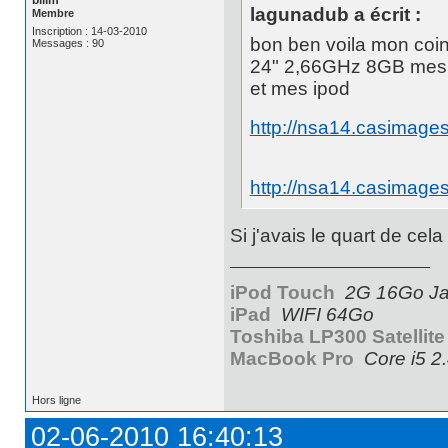
lagunadub a écrit :
Membre
Inscription : 14-03-2010
bon ben voila mon c
Messages : 90
24" 2,66GHz 8GB mes i
et mes ipod
http://nsa14.casimag
http://nsa14.casimag
Si j'avais le quart de cela 
iPod Touch
2G 16Go Jai
iPad
WIFI 64Go
Toshiba LP300 Satellite
MacBook Pro
Core i5 2
Hors ligne
02-06-2010 16:40:13