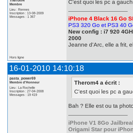
Therom4
C'est quoi les pc a gauc
Membre
Lieu : Rennes
Inscription : 13-08-2009
Messages : 1 367
iPhone 4 Black 16 Go 
PS3 320 Go et PS3 40 Go
New config : i7 920 4GH
2000
Jeanne d'Arc, elle a frit, 
Hors ligne
16-01-2010 14:10:18
pasta_power69
Therom4 a écrit :
Membre d'Honneur
Lieu : La Rochelle
C'est quoi les pc a ga
Inscription : 27-04-2008
Messages : 19 419
Bah ? Elle est ou ta phot
iPhone V1 8Go Jailbreak
Origami Star pour iPho