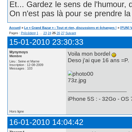
Et... Gardez le sens de l'humour, d
On n'est pas là pour se prendre la t
Accueil
»
Le « Grand Bazar » : Tout et rien, discussions et échanges !
»
[FUN] V
Pages :
Précédent
1
…
23
24
25
26
27
Suivant
15-01-2010 23:30:33
Mynymoys
Voila mon bordel
Membre
Deso j'ai que 16 ans =P.
Lieu : Seine et Marne
Inscription : 12-08-2009
Messages : 103
iPhone 5S : - 32Go - OS 
Hors ligne
16-01-2010 14:04:42