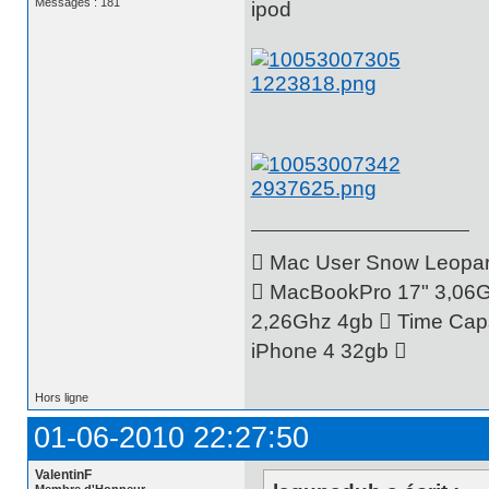
Messages : 181
ipod
 Mac User Snow Leopard
 MacBookPro 17" 3,06G
2,26Ghz 4gb  Time Caps
iPhone 4 32gb 
Hors ligne
01-06-2010 22:27:50
ValentinF