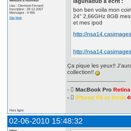
lagunadub a écrit :
Membre d'Honneur
Lieu : Clermont-Ferrand
bon ben voila mon c
Inscription : 28-12-2007
Messages : 4 466
24" 2,66GHz 8GB mes i
Site Web
et mes ipod
http://nsa14.casimag
http://nsa14.casimag
Ça pique les yeux!! J'aur
collection!!
- 
MacBook Pro
Retina
- 
iPhone 5S or Sosh
4
Hors ligne
02-06-2010 15:48:32
bliim