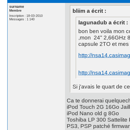
surname
bliim a écrit :
Membre
Inscription : 18-03-2010
Messages : 1 140
lagunadub a écrit :
bon ben voila mon
,mon 24" 2,66GHz 8
capsule 2TO et mes
http://nsa14.casim
http://nsa14.casim
Si j'avais le quart de ce
Ca te donnerai quelquec
iPod Touch 2G 16Go Jailb
iPod Nano old g 8Go
Toshiba LP 300 Sattelite
PS3, PSP patché firmwar