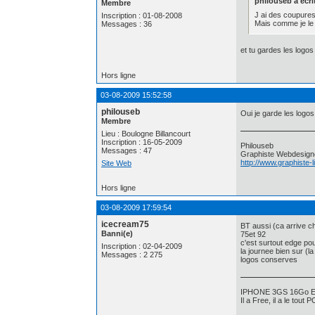
philouseb a écrit
Membre
J ai des coupures
Inscription : 01-08-2008
Mais comme je le 
Messages : 36
et tu gardes les logo
Hors ligne
03-08-2009 15:52:58
philouseb
Oui je garde les logos
Membre
Lieu : Boulogne Billancourt
Inscription : 16-05-2009
Philouseb
Messages : 47
Graphiste Webdesign
http://www.graphiste-
Site Web
Hors ligne
03-08-2009 17:59:54
icecream75
BT aussi (ca arrive c
Banni(e)
75et 92
c'est surtout edge pou
Inscription : 02-04-2009
la journee bien sur (la 
Messages : 2 275
logos conserves
IPHONE 3GS 16Go Ev
Il a Free, il a le tout