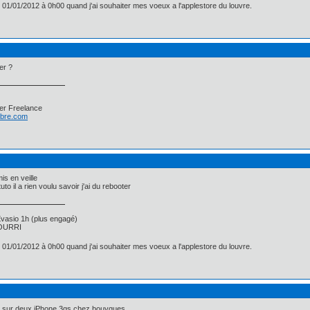
e 01/01/2012 à 0h00 quand j'ai souhaiter mes voeux a l'applestore du louvre.
er ?
er Freelance
libre.com
mis en veille
 tuto il a rien voulu savoir j'ai du rebooter
asio 1h (plus engagé)
 POURRI
e 01/01/2012 à 0h00 quand j'ai souhaiter mes voeux a l'applestore du louvre.
 sur deux iPhone 3gs chez bouygues.