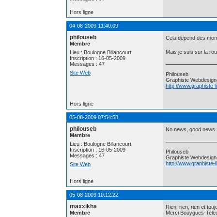
Hors ligne
04-08-2009 11:40:09
philouseb
Cela depend des momen
Membre
Mais je suis sur la r
Lieu : Boulogne Billancourt
Inscription : 16-05-2009
Messages : 47
Site Web
Philouseb
Graphiste Webdesign
http://www.graphiste-
Hors ligne
05-08-2009 07:54:58
philouseb
No news, good news 
Membre
Lieu : Boulogne Billancourt
Inscription : 16-05-2009
Philouseb
Messages : 47
Graphiste Webdesign
http://www.graphiste-
Site Web
Hors ligne
05-08-2009 10:12:22
maxxikha
Rien, rien, rien et tou
Membre
Merci Bouygues-Telecom