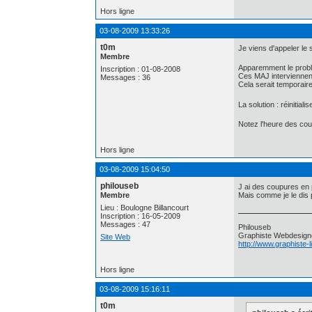
Hors ligne
03-08-2009 13:33:26
t0m
Je viens d'appeler le 
Membre
Apparemment le problè
Inscription : 01-08-2008
Ces MAJ intervienne
Messages : 36
Cela serait temporaire
La solution : réinitia
Notez l'heure des coup
Hors ligne
03-08-2009 15:04:50
philouseb
J ai des coupures en p
Membre
Mais comme je le dis 
Lieu : Boulogne Billancourt
Inscription : 16-05-2009
Messages : 47
Philouseb
Graphiste Webdesign
Site Web
http://www.graphiste-
Hors ligne
03-08-2009 15:16:11
t0m