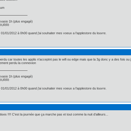
hum
asio 1h (plus engagé)
 POURRI
e 01/01/2012 à 0h00 quand j'ai souhaiter mes voeux a l'applestore du louvre.
 perdu car toutes les applis n'acceptnt pas le wifi ou edge mais que la 3g donc y a des fois ou
plement perdu la connexion
asio 1h (plus engagé)
 POURRI
e 01/01/2012 à 0h00 quand j'ai souhaiter mes voeux a l'applestore du louvre.
ises !!!! C'est la journée que ça marche pas et tout comme la nuit d'ailleurs...