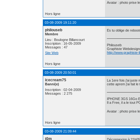
Avatar : photo prise l
Hors ligne
03-08-2009 19:11:20
philouseb
Es tu oblige de reboot
Membre
Lieu : Boulogne Billancourt
Inscription : 16-05-2009
Philouseb
Messages : 47
Graphiste Webdesign
http://www.graphiste-
Site Web
Hors ligne
03-08-2009 20:50:01
icecream75
La 1ere fois j'ai juste 
Banni(e)
cette aprem j'ai fait le
Inscription : 02-04-2009
Messages : 2 275
IPHONE 3GS 16Go Ev
Il a Free, il a le tout
Avatar : photo prise l
Hors ligne
03-08-2009 21:09:44
t0m
Déconnexion à 21h05