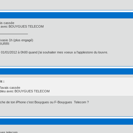
vais cassée
 bleu avec BOUYGUES TELECOM
asio 1h (plus engagé)
 POURRI
e 01/01/2012 à 0h00 quand j'ai souhaiter mes voeux a l'applestore du louvre.
it :
e l'avais cassée
lant bleu avec BOUYGUES TELECOM
auche de ton iPhone c'est Bouygues ou F-Bouygues Telecom ?
gues telecom