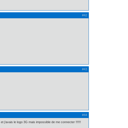
#42
#43
#44
d et j'avais le logo 3G mais impossible de me connecter !!!!!!