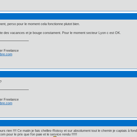
t, perso pour le moment cela fonctionne plutot bien.
oute des vacances et je bouge constament. Pour le moment secteur Lyon c est OK.
er Freelance
libre.com
?
er Freelance
libre.com
jours rien !!!! Ce matin je fais chelles-Roissy et sur absolument tout le chemin je captais à fon
 pour le prix que l'on paie et le service rendu !!!!!!