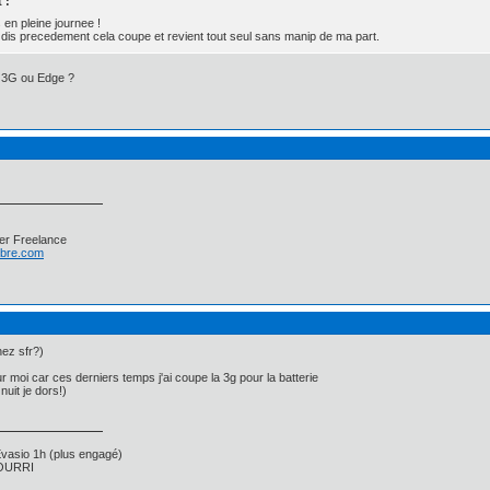
 :
 en pleine journee !
dis precedement cela coupe et revient tout seul sans manip de ma part.
s 3G ou Edge ?
er Freelance
libre.com
hez sfr?)
r moi car ces derniers temps j'ai coupe la 3g pour la batterie
nuit je dors!)
asio 1h (plus engagé)
 POURRI