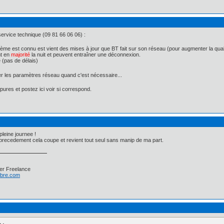
service technique (09 81 66 06 06) :
me est connu est vient des mises à jour que BT fait sur son réseau (pour augmenter la quali
nt en
majorité
la nuit et peuvent entraîner une déconnexion.
 (pas de délais)
liser les paramètres réseau quand c'est nécessaire...
ures et postez ici voir si correspond.
leine journee !
precedement cela coupe et revient tout seul sans manip de ma part.
er Freelance
libre.com