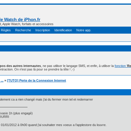
e Watch de iPhon.fr
d, Apple Watch, forfaits et accessoires
Règles
Recherche
Inscription
Identification
Notre app.
opos des autres internautes
, ne pas utiliser le langage SMS, et enfin, à utiliser la
fonction '
Re
ntraction. On n'est pas là pour se prendre la tête ! ;-)
...
»
[TUTO] Perte de la Connexion Internet
ulement ca a rien changé mais j'ai du fermer mon tel et redemarrer
asio 1h (plus engagé)
 POURRI
e 01/01/2012 à 0h00 quand j'ai souhaiter mes voeux a l'applestore du louvre.