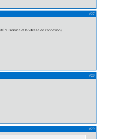
#27
té du service et la vitesse de connexion).
#28
#29