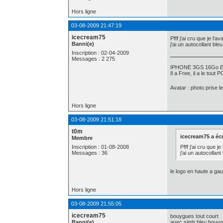
Hors ligne
03-08-2009 21:47:19
icecream75
Pfff j'ai cru que je l'a
Banni(e)
j'ai un autocollant
Inscription : 02-04-2009
Messages : 2 275
IPHONE 3GS 16Go Ev
Il a Free, il a le tout
Avatar : photo prise l
Hors ligne
03-08-2009 21:51:18
t0m
icecream75 a écr
Membre
Pfff j'ai cru que j
Inscription : 01-08-2008
j'ai un autocol
Messages : 36
le logo en haute a g
Hors ligne
03-08-2009 21:55:05
icecream75
bouygues tout court
Banni(e)
avec simb bleu bouy