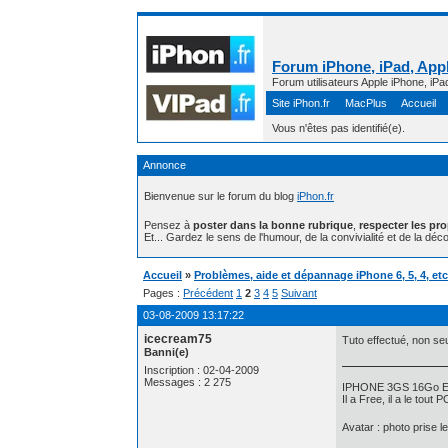
Forum iPhone, iPad, Appl
Forum utilisateurs Apple iPhone, iPa
Site iPhon.fr
MacPlus
Accueil
Vous n'êtes pas identifié(e).
Annonce
Bienvenue sur le forum du blog
iPhon.fr
Pensez à
poster dans la bonne rubrique
,
respecter les pr
Et... Gardez le sens de l'humour, de la convivialité et de la déco
Accueil
»
Problèmes, aide et dépannage iPhone 6, 5, 4, etc 
Pages :
Précédent
1
2
3
4
5
Suivant
03-08-2009 13:17:22
icecream75
Tuto effectué, non se
Banni(e)
Inscription : 02-04-2009
Messages : 2 275
IPHONE 3GS 16Go Ev
Il a Free, il a le tout
Avatar : photo prise l