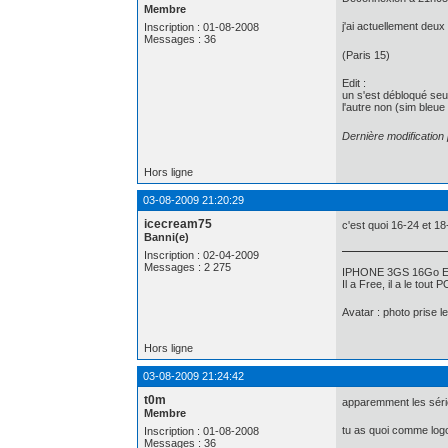
Membre
j'ai actuellement de
Inscription : 01-08-2008
Messages : 36
(Paris 15)
Edit :
un s'est débloqué seu
l'autre non (sim bleu
Dernière modification
Hors ligne
03-08-2009 21:20:29
icecream75
c'est quoi 16-24 et 18
Banni(e)
Inscription : 02-04-2009
Messages : 2 275
IPHONE 3GS 16Go Ev
Il a Free, il a le tout
Avatar : photo prise l
Hors ligne
03-08-2009 21:24:42
t0m
apparemment les séri
Membre
tu as quoi comme log
Inscription : 01-08-2008
Messages : 36