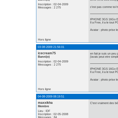
Inscription : 02-04-2009
c'est pas comme toi 
Messages : 2 275
IPHONE 3GS 16Go Ev
Il a Free, il a le tout
Avatar : photo prise l
Hors ligne
03-08-2009 21:56:01
icecream75
en fait je suis un peu
Banni(e)
j'avais peut etre sim
Inscription : 02-04-2009
Messages : 2 275
IPHONE 3GS 16Go Ev
Il a Free, il a le tout
Avatar : photo prise l
Hors ligne
04-08-2009 08:19:51
maxxikha
C'est vraiment des bét
Membre
Lieu : IDF
Inscription : 02-05-2008
Messages : 84