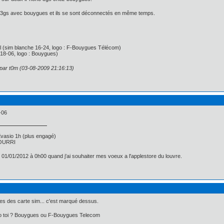
ux 3gs avec bouygues et ils se sont déconnectés en même temps.
l (sim blanche 16-24, logo : F-Bouygues Télécom)
e 18-06, logo : Bouygues)
 par t0m (03-08-2009 21:16:13)
-06
asio 1h (plus engagé)
 POURRI
e 01/01/2012 à 0h00 quand j'ai souhaiter mes voeux a l'applestore du louvre.
es des carte sim... c'est marqué dessus.
o toi ? Bouygues ou F-Bouygues Telecom