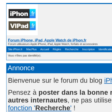
Forum iPhone, iPad, Apple Watch de iPhon.fr
Forum utilisateurs Apple iPhone, iPad, Apple Watch, forfaits et accessoires
Site iPhon.fr
MacPlus
Accueil
Règles
Recherche
Inscription
Identificati
Vous n'êtes pas identifié(e).
Annonce
Bienvenue sur le forum du blog
iP
Pensez à
poster dans la bonne 
autres internautes
, ne pas utilis
fonction '
Recherche
'
!