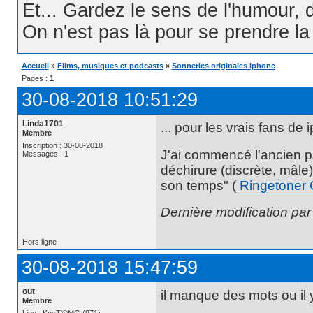
Et... Gardez le sens de l'humour, d
On n'est pas là pour se prendre la t
Accueil
»
Films, musiques et podcasts
»
Sonneries originales iphone
Pages :
1
30-08-2018 10:51:29
Linda1701
... pour les vrais fans de 
Membre
Inscription : 30-08-2018
J'ai commencé l'ancien pa
Messages : 1
déchirure (discrète, mâle
son temps" (
Ringetoner G
Dernière modification pa
Hors ligne
30-08-2018 15:47:59
out
il manque des mots ou il y 
Membre
Lieu : KpsT'®MG (971)